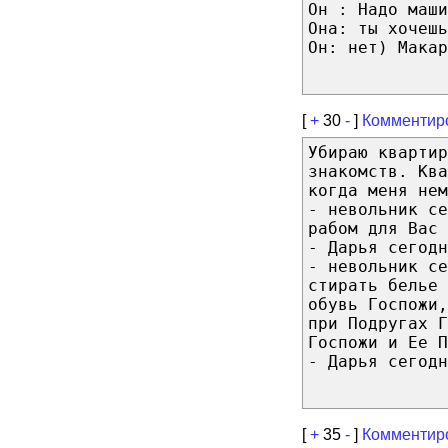
Он : Надо маши
Она: ты хочешь
Он: нет) Макар
[
+
30
-
]
Комментир
Убираю квартир
знакомств. Ква
когда меня нем
- невольник се
рабом для Вас 
- Дарья сегодн
- невольник се
стирать белье 
обувь Госпожи
при Подругах Г
Госпожи и Ее П
- Дарья сегодн
[
+
35
-
]
Комментир