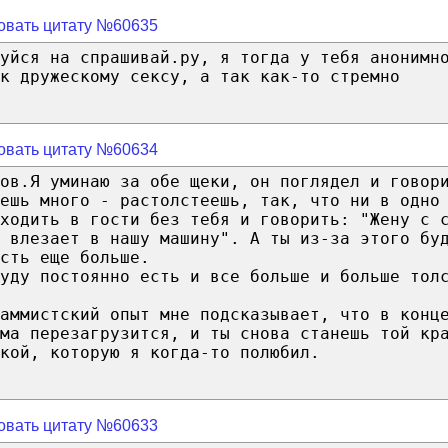
овать цитату №60635
руйся на спрашивай.ру, я тогда у тебя анонимн
к дружескому сексу, а так как-то стремно
овать цитату №60634
ов.Я уминаю за обе щеки, он поглядел и говор
ешь много - растолстеешь, так, что ни в одно
ходить в гости без тебя и говорить: "Жену с 
 влезает в нашу машину". А ты из-за этого бу
сть еще больше.
буду постоянно есть и все больше и больше тол
аммистский опыт мне подсказывает, что в конц
ма перезагрузится, и ты снова станешь той кр
кой, которую я когда-то полюбил.
овать цитату №60633