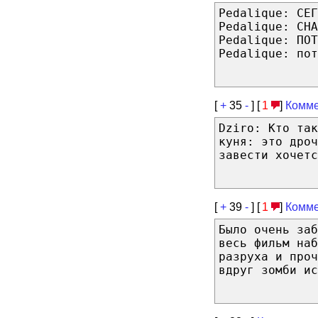
Pedalique: СЕГ
Pedalique: СНА
Pedalique: ПОТ
Pedalique: пот
[
+
35
-
] [
1
]
Комме
Dziro: Кто так
куня: это дро
завести хочетс
[
+
39
-
] [
1
]
Комме
Было очень заб
весь фильм наб
разруха и проч
вдруг зомби ис