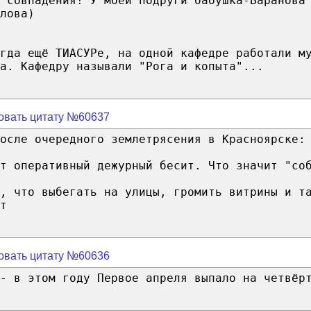
 совпадения! У моей подруги бабушка-Баранова
лова)
гда ещё ТИАСУРе, на одной кафедре работали м
а. Кафедру называли "Рога и копыта"...
овать цитату №60637
осле очередного землетрясения в Красноярске:
т оперативный дежурный бесит. Что значит "со
, что выбегать на улицы, громить витрины и т
т
овать цитату №60636
- в этом году Первое апреля выпало на четвёр