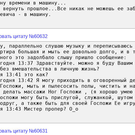
ну времени в машину...
 вернуть прошлое...Все никак не можешь ее за
евича - в машину.
овать цитату №60632
у, параллельно слушаю музыку и переписываюсь
ртира большая и мыть ее довольно долго, и в 
ного это задолбало слышу пришло сообщение:
годня 13:37 Здравствуйте. можно я буду Вашим
без вмешательства в личную жизнь?
я 13:41 это как?
годня 13:42 Я могу приходить в оговоренный д
Госпожи, мыть и пылесосить полы, чистить и н
, делать массажи Ног Госпожи , (я хорошо умею
оспожи могу быть прислугой, служанкой, шутом
одруг, а также быть для своей Госпожи Ее игр
я 13:43 Мистер пропер? О_о
овать цитату №60631