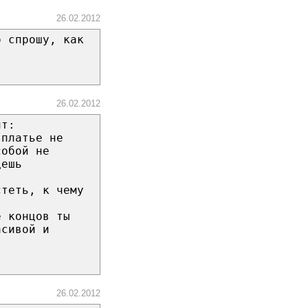
26.02.2012
о спрошу, как
26.02.2012
ит:
 платье не
собой не
дешь
стеть, к чему
е концов ты
асивой и
26.02.2012