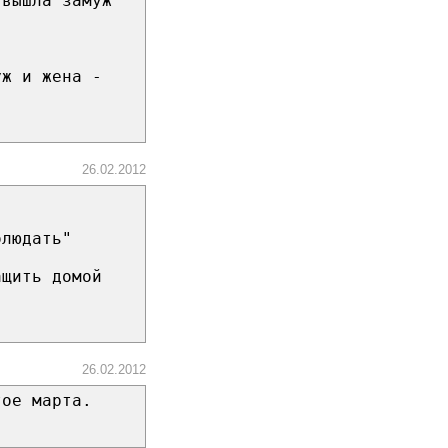
 вышла замуж
уж и жена -
26.02.2012
блюдать"
ащить домой
26.02.2012
тое марта.