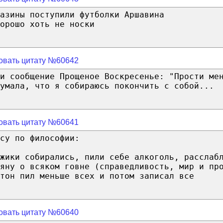
азины поступили футболки Аршавина
орошо хоть не носки
овать цитату №60642
и сообщение Прощеное Воскресенье: "Прости ме
умала, что я собираюсь покончить с собой...
овать цитату №60641
су по философии:
жики собирались, пили себе алкоголь, расслаб
яну о всяком говне (справедливость, мир и пр
тон пил меньше всех и потом записал все
овать цитату №60640