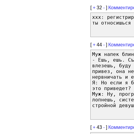
[
+
32
-
]
Комментир
xxx: регистри
ты относишься 
[
+
44
-
]
Комментир
Муж напек блин
- Ешь, ешь. Съ
влезешь, буду 
привез, она не
нервничать и е
Я: Но если я 
это приведет?
Муж: Ну, прогр
лопнешь, систе
стройной девуш
[
+
43
-
]
Комментир