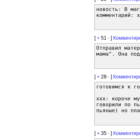
новость: В маг
комментарий: х
[
+
51
-
]
Комментир
Отправил матер
мама". Она под
[
+
28
-
]
Комментир
готовимся к го
ххх: короче му
говорили по пь
пьяные) но пла
[
+
35
-
]
Комментир