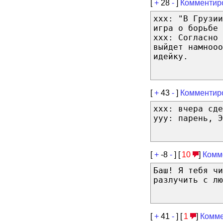
[
+
28
-
]
Комментир
xxx: "В Грузии
игра о борьбе 
xxx: Согласно
выйдет намнооо
идейку.
[
+
43
-
]
Комментир
xxx: вчера сде
yyy: парень, Э
[
+
-8
-
] [
10
]
Комм
Баш! Я тебя чи
разлучить с лю
[
+
41
-
] [
1
]
Комме