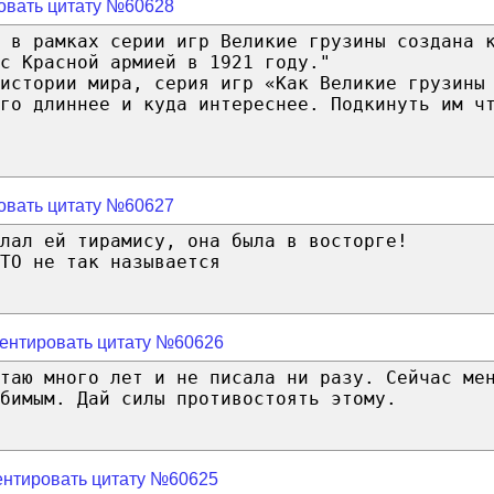
овать цитату №60628
 в рамках серии игр Великие грузины создана 
с Красной армией в 1921 году."
 истории мира, серия игр «Как Великие грузины
го длиннее и куда интереснее. Подкинуть им ч
овать цитату №60627
лал ей тирамису, она была в восторге!
ТО не так называется
ентировать цитату №60626
таю много лет и не писала ни разу. Сейчас ме
бимым. Дай силы противостоять этому.
нтировать цитату №60625