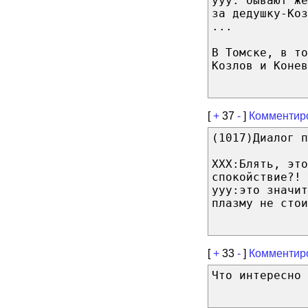
yyy: бывают же
за дедушку-Коз
...
В Томске, в то
Козлов и Конев
[
+
37
-
]
Комментир
(1017)Диалог п
XXX:Блять, это
спокойствие?!
yyy:это значит
плазму не стои
[
+
33
-
]
Комментир
Что интересно 