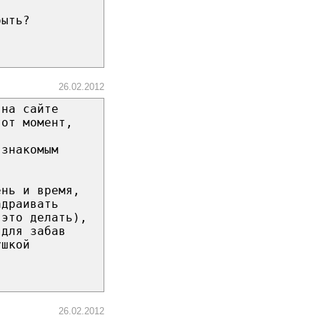
быть?
26.02.2012
 на сайте
тот момент,
 знакомым
ень и время,
адраивать
 это делать),
 для забав
ушкой
26.02.2012