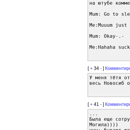
на ютубе комме
Mum: Go to sle
Me:Muuum just 
Mum: Okay-.-
Me:Hahaha suck
[
+
34
-
]
Комментир
У меня тётя от
весь Новосиб о
[
+
41
-
]
Комментир
...
Была еще сотру
Могила))))