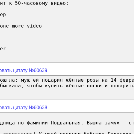
нт к 50-часовому видео:
ep
one more video
er...
овать цитату №60639
ожгла: муж ей подарил жёлтые розы на 14 февр
быскала, чтобы купить жёлтые носки и подарит
овать цитату №60638
дница по фамилии Подвальная. Вышла замуж - с