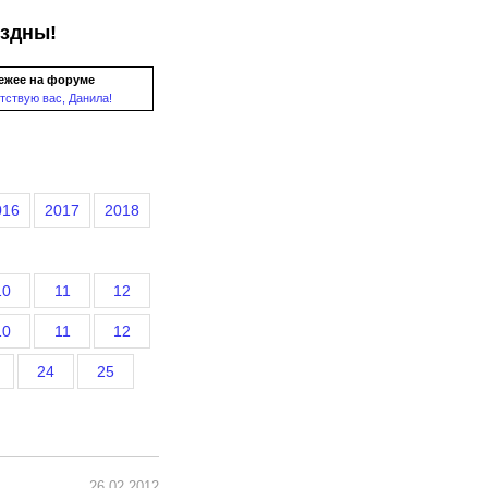
ездны!
ежее на форуме
тствую вас, Данила!
016
2017
2018
10
11
12
10
11
12
24
25
26.02.2012