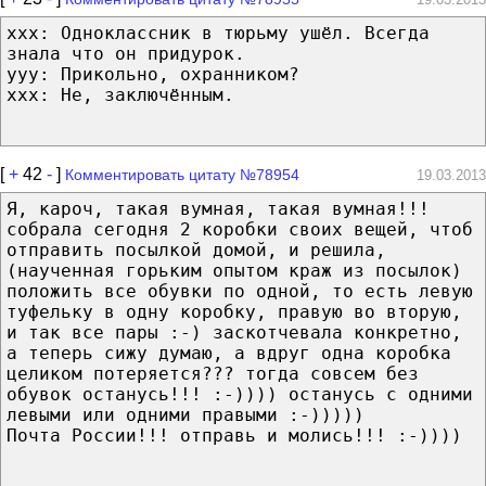
ххх: Одноклассник в тюрьму ушёл. Всегда
знала что он придурок.
ууу: Прикольно, охранником?
ххх: Не, заключённым.
[
+
42
-
]
Комментировать цитату №78954
19.03.2013
Я, кароч, такая вумная, такая вумная!!!
собрала сегодня 2 коробки своих вещей, чтоб
отправить посылкой домой, и решила,
(наученная горьким опытом краж из посылок)
положить все обувки по одной, то есть левую
туфельку в одну коробку, правую во вторую,
и так все пары :-) заскотчевала конкретно,
а теперь сижу думаю, а вдруг одна коробка
целиком потеряется??? тогда совсем без
обувок останусь!!! :-)))) останусь с одними
левыми или одними правыми :-)))))
Почта России!!! отправь и молись!!! :-))))