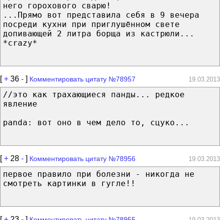
него горохового сварю!
...Прямо вот представила себя в 9 вечера
посреди кухни при приглушённом свете
допивающей 2 литра борща из кастрюли...
*crazy*
[
+
36
-
]
Комментировать цитату №78957
19.03.2013
//это как трахающиеся панды... редкое
явление
panda: вот оно в чем дело то, сцуко...
[
+
28
-
]
Комментировать цитату №78956
19.03.2013
первое правило при болезни - никогда не
смотреть картинки в гугле!!
[
+
23
-
]
Комментировать цитату №78955
19.03.2013