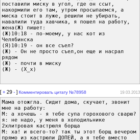
поставили миску в угол, где он ссыт,
накормили его там, утром просыпаемся, а
миска стоит в луже, решили не убирать,
навалили туда хавчика, я пошел на работу,
жена(Ж) пишет:
(Ж)10:18 - по-моему, у нас кот из
Челябинска
(Я)10:19 - он все съел?
(Ж) - Он не просто съел,он еще и насрал
рядом
(Ж) - почти в миску
(Ж) - (Х_х)
[
+
29
-
]
Комментировать цитату №78958
19.03.2013
Мама отожгла. Сидит дома, скучает, звонит
мне на работу:
М: а хочешь - я тебе супа горохового сварю?
я: не надо, у меня в холодильнике
2хлитровая кастрюля борща
М: ха! и всего-то? так ты этот борщ вечером
прямо из кастрюли ДОПЕЙ, а я тебе вместо