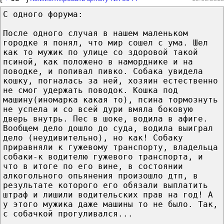
С одного форума:
После одного случая в нашем маленьком
городке я понял, что мир сошел с ума. Шел
как то мужик по улице со здоровой такой
псиной, как положено в наморднике и на
поводке, и попивал пивко. Собака увидела
кошку, погналась за ней, хозяин естественно
не смог удержать поводок. Кошка под
машину(иномарка какая то), псина тормознуть
не успела и со всей дури вмяла боковую
дверь внутрь. Пес в шоке, водила в афиге.
Вообщем дело дошло до суда, водила выиграл
дело (неудивительно), но как! Собаку
приравняли к гужевому транспорту, владельца
собаки-к водителю гужевого транспорта, и
что в итоге по его вине, в состоянии
алкогольного опьянения произошло дтп, в
результате которого его обязали выплатить
штраф и лишили водительских прав на год! А
у этого мужика даже машины то не было. Так,
с собачкой прогуливался...