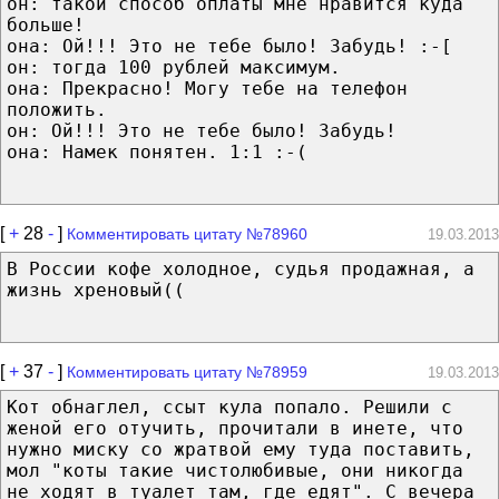
он: такой способ оплаты мне нравится куда
больше!
она: Ой!!! Это не тебе было! Забудь! :-[
он: тогда 100 рублей максимум.
она: Прекрасно! Могу тебе на телефон
положить.
он: Ой!!! Это не тебе было! Забудь!
она: Намек понятен. 1:1 :-(
[
+
28
-
]
Комментировать цитату №78960
19.03.2013
В России кофе холодное, судья продажная, а
жизнь хреновый((
[
+
37
-
]
Комментировать цитату №78959
19.03.2013
Кот обнаглел, ссыт кула попало. Решили с
женой его отучить, прочитали в инете, что
нужно миску со жратвой ему туда поставить,
мол "коты такие чистолюбивые, они никогда
не ходят в туалет там, где едят". С вечера