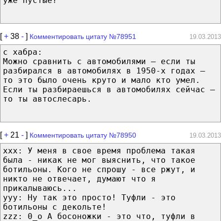
уже пустые? "
[
+
38
-
]
Комментировать цитату №78951
19.03.2013
с хабра:
Можно сравнить с автомобилями — если ты
разбирался в автомобилях в 1950-х годах —
то это было очень круто и мало кто умел.
Если ты разбираешься в автомобилях сейчас —
то ты автослесарь.
[
+
21
-
]
Комментировать цитату №78950
19.03.2013
xxx: У меня в свое время проблема такая
была - никак не мог выяснить, что такое
ботильоны. Кого не спрошу - все ржут, и
никто не отвечает, думают что я
прикалываюсь...
yyy: Ну так это просто! Туфли - это
ботильоны с декольте!
zzz: 0_о А босоножки - это что, туфли в