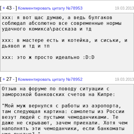
[
+
43
-
]
Комментировать цитату №78953
19.03.2013
ххх: я вот щас думаю, а ведь булгаков
соблюдал абсолютно все современные нормы
удачного комикса\рассказа и тд
ххх: в мастере есть и котейка, и сиськи, и
дьявол и тд и тп
ххх: это ж просто идеально :D:D
[
+
27
-
]
Комментировать цитату №78952
19.03.2013
Отзыв на форуме по поводу ситуации с
заморозкой банковских счетов на Кипре:
"Мой муж вернулся с работы из аэропорта,
там следующая картина: самолеты из России
везут людей с пустыми чемоданчиками. Те
даже не скрывают, зачем приехали. Хотя чем
наполнять эти чемоданчики, если банкоматы