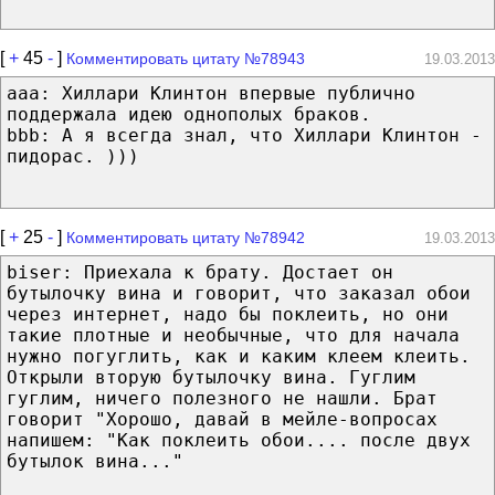
[
+
45
-
]
Комментировать цитату №78943
19.03.2013
aaa: Хиллари Клинтон впервые публично
поддержала идею однополых браков.
bbb: А я всегда знал, что Хиллари Клинтон -
пидорас. )))
[
+
25
-
]
Комментировать цитату №78942
19.03.2013
biser: Приехала к брату. Достает он
бутылочку вина и говорит, что заказал обои
через интернет, надо бы поклеить, но они
такие плотные и необычные, что для начала
нужно погуглить, как и каким клеем клеить.
Открыли вторую бутылочку вина. Гуглим
гуглим, ничего полезного не нашли. Брат
говорит "Хорошо, давай в мейле-вопросах
напишем: "Как поклеить обои.... после двух
бутылок вина..."