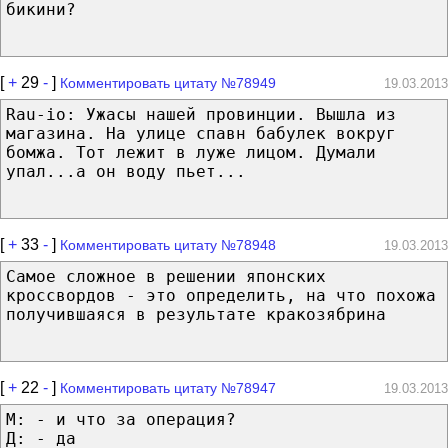
бикини?
[
+
29
-
]
Комментировать цитату №78949
19.03.2013
Rau-io: Ужасы нашей провинции. Вышла из
магазина. На улице спавн бабулек вокруг
бомжа. Тот лежит в луже лицом. Думали
упал...а он воду пьет...
[
+
33
-
]
Комментировать цитату №78948
19.03.2013
Самое сложное в решении японских
кроссвордов - это определить, на что похожа
получившаяся в результате кракозябрина
[
+
22
-
]
Комментировать цитату №78947
19.03.2013
М: - и что за операция?
Д: - да