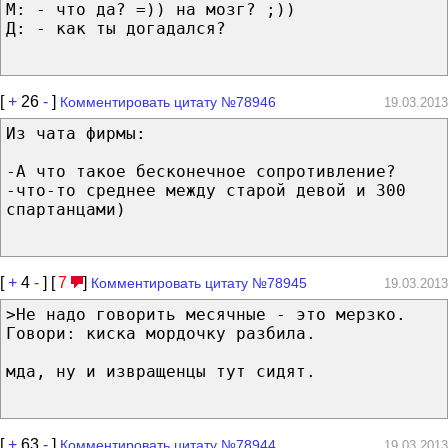
М: - что да? =)) на мозг? ;))
Д: - как ты догадался?
[
+
26
-
]
Комментировать цитату №78946
19.03.2013
Из чата фирмы:
-А что такое бесконечное сопротивление?
-что-то среднее между старой девой и 300
спартанцами)
[
+
4
-
] [
7
]
Комментировать цитату №78945
19.03.2013
>Не надо говорить месячные - это мерзко.
Говори: киска мордочку разбила.
мда, ну и извращенцы тут сидят.
[
+
63
-
]
Комментировать цитату №78944
19.03.2013