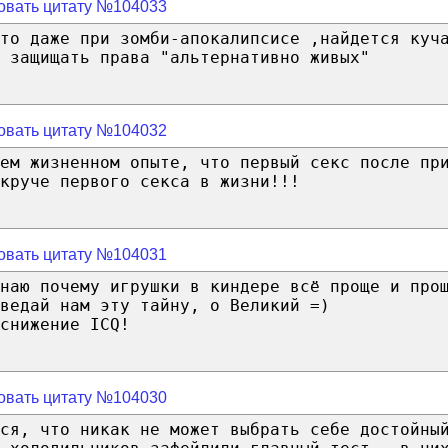
овать цитату №104033
то даже при зомби-апокалипсисе ,найдется куч
 защищать права "альтернативно живых"
овать цитату №104032
ем жизненном опыте, что первый секс после пр
круче первого секса в жизни!!!
овать цитату №104031
наю почему игрушки в киндере всё проще и про
ведай нам эту тайну, о Великий =)
снижение ICQ!
овать цитату №104030
ся, что никак не может выбрать себе достойны