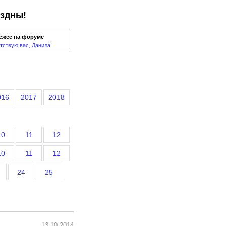
ездны!
ежее на форуме
тствую вас, Данила!
016
2017
2018
10
11
12
10
11
12
24
25
13.10.2014