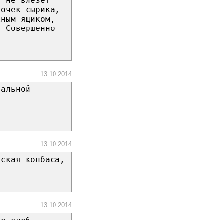
х не влезет
сочек сырика,
жным ящиком,
. Совершенно
13.10.2014
уальной
13.10.2014
вская колбаса,
13.10.2014