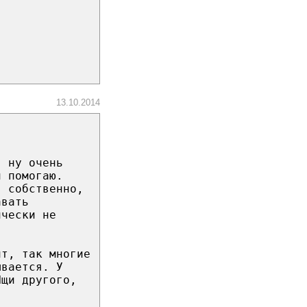
13.10.2014
я ну очень
и помогаю.
, собственно,
авать
ически не
ит, так многие
ывается. У
Ищи другого,