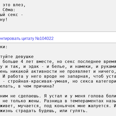
 это влез,
 Сёма:
ый секс -
ну!
нтировать цитату №104022
ки:
туйте девушке
 больше 4 лет вместе, но секс последнее врем
у и так, и эдак - и белье, и намеки, и рукам
рень никакой активности не проявляет и ничего
 И работа у него вроде не запарная, чтоб уст
 - стройная-красивая-умная, но секса категор
елать, в чем причина?
ним не сделаешь. Я устал и у меня голова бол
 не только жены. Разница в темпераментах наз
живет, мучается, под коньячок мне жалуется. 
жизнь страдать будешь, или гулять.