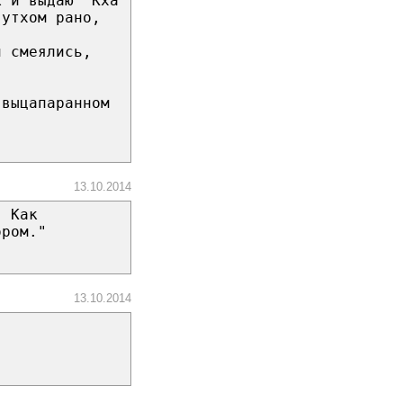
к и выдаю "Кха
 утхом рано,
и смеялись,
 выцапаранном
13.10.2014
. Как
ором."
13.10.2014