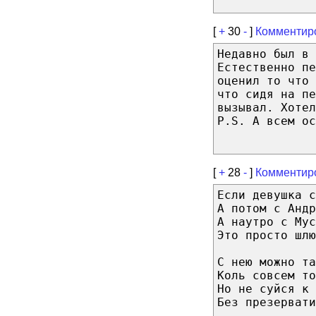
[
+
30
-
]
Комментир
Недавно был в 
Естественно пе
оценил то что 
что сидя на пе
вызывал. Хотел
P.S. А всем ос
[
+
28
-
]
Комментир
Если девушка с
А потом с Андр
А наутро с Мус
Это просто шлю
С нею можно та
Коль совсем то
Но не суйся к 
Без презервати