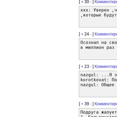
[
+
30
-
]
Комментир
xxx: Уверен ,ч
,которые будут
[
+
24
-
]
Комментир
Осознал на сво
в миллион раз 
[
+
23
-
]
Комментир
nazgul: ...Я з
korotkovat: По
nazgul: Общее 
[
+
39
-
]
Комментир
Подруга жалует