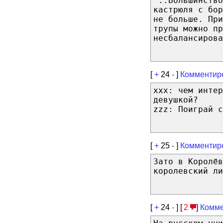
"..Большинство
кастрюля с бо
не больше. При
трупы можно пр
несбалансирова
[
+
24
-
]
Комментир
xxx: чем интер
девушкой?
zzz: Поиграй с
[
+
25
-
]
Комментир
Зато в Королёв
королевский ли
[
+
24
-
] [
2
]
Комме