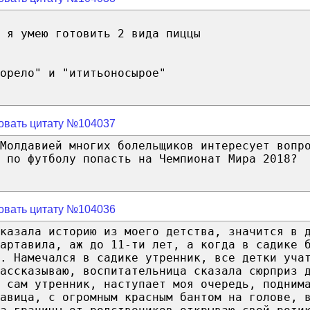
 я умею готовить 2 вида пиццы
орело" и "ититьоносырое"
овать цитату №104037
 Молдавией многих болельщиков интересует вопр
 по футболу попасть на Чемпионат Мира 2018?
овать цитату №104036
казала историю из моего детства, значится в 
артавила, аж до 11-ти лет, а когда в садике 
л. Намечался в садике утренник, все детки уча
ассказываю, воспитательница сказала сюрприз 
 сам утренник, наступает моя очередь, подним
авица, с огромным красным бантом на голове, 