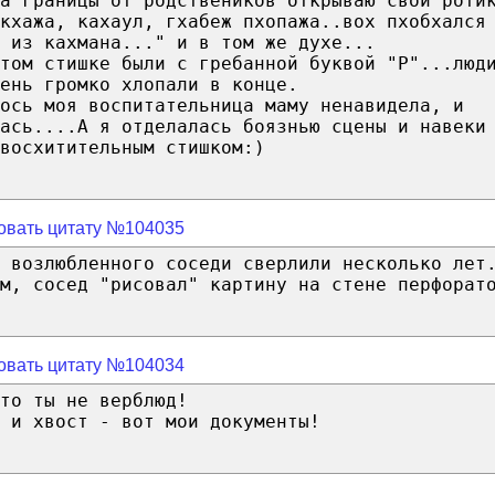
а границы от родствеников открываю свой роти
кхажа, кахаул, гхабеж пхопажа..вох пхобхался
 из кахмана..." и в том же духе...
том стишке были с гребанной буквой "Р"...люд
ень громко хлопали в конце.
ось моя воспитательница маму ненавидела, и
лась....А я отделалась боязнью сцены и навеки
восхитительным стишком:)
овать цитату №104035
 возлюбленного соседи сверлили несколько лет
м, сосед "рисовал" картину на стене перфорат
овать цитату №104034
то ты не верблюд!
 и хвост - вот мои документы!