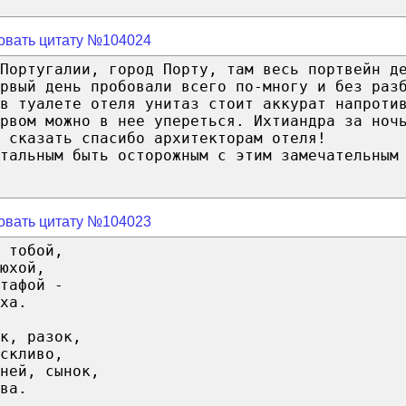
овать цитату №104024
Португалии, город Порту, там весь портвейн д
рвый день пробовали всего по-многу и без раз
в туалете отеля унитаз стоит аккурат напроти
рвом можно в нее упереться. Ихтиандра за ноч
 сказать спасибо архитекторам отеля!
тальным быть осторожным с этим замечательным
овать цитату №104023
 тобой,
юхой,
тафой -
ха.
к, разок,
скливо,
ней, сынок,
ва.