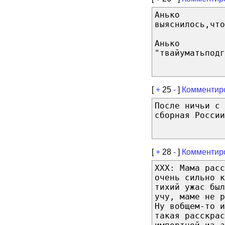
Анько
выяснилось,что
Анько
"твайуматьподг
[
+
25
-
]
Комментир
После ничьи с
сборная России
[
+
28
-
]
Комментир
XXX: Мама расс
очень сильно к
тихий ужас бы
учу, маме не р
Ну вобщем-то и
такая расскрас