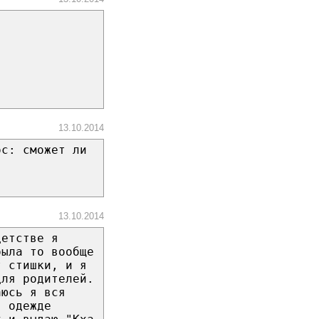
13.10.2014
ос: сможет ли
13.10.2014
детстве я
была то вообще
т стишки, и я
для родителей.
аюсь я вся
в одежде