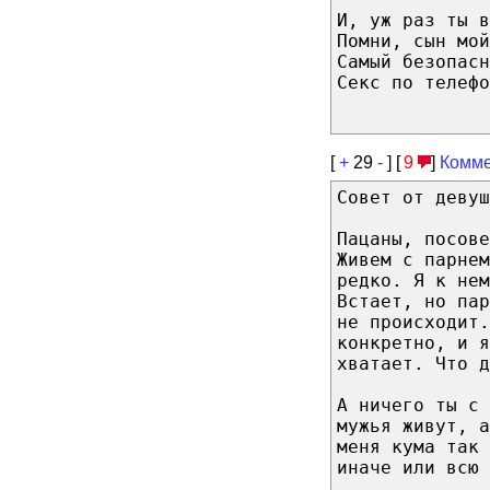
И, уж раз ты в
Помни, сын мой
Самый безопасн
Секс по телефо
[
+
29
-
] [
9
]
Комме
Совет от девуш
Пацаны, посове
Живем с парнем
редко. Я к нем
Встает, но па
не происходит.
конкретно, и я
хватает. Что д
А ничего ты с 
мужья живут, а
меня кума так 
иначе или всю 