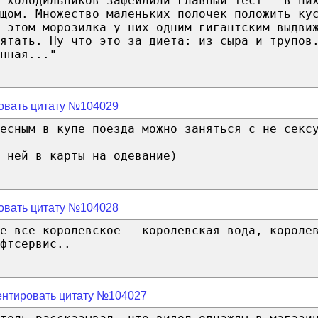
 холодильников зафейлили главный тест - в ни
рщом. Множество маленьких полочек положить ку
 этом морозилка у них одним гигантским выдви
ятать. Ну что это за диета: из сыра и трупов
нная..."
овать цитату №104029
есным в купе поезда можно заняться с не секс
 ней в карты на одевание)
овать цитату №104028
е все королевское - королевская вода, короле
фтсервис..
нтировать цитату №104027