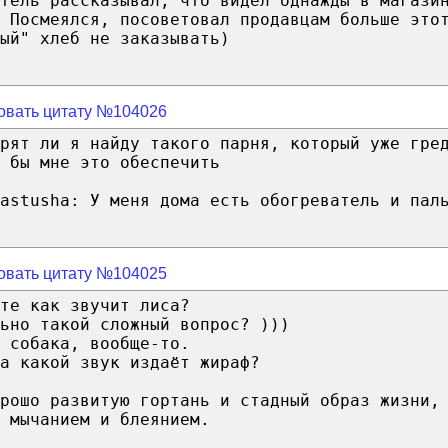
тель рассказывал, что видел однажды в магази
 Посмеялся, посоветовал продавцам больше это
ый" хлеб не заказывать)
овать цитату №104026
рят ли я найду такого парня, который уже гре
 бы мне это обеспечить
astusha: У меня дома есть обогреватель и пал
овать цитату №104025
те как звучит лиса?
ьно такой сложный вопрос? )))
 собака, вообще-то.
а какой звук издаёт жираф?
рошо развитую гортань и стадный образ жизни,
 мычанием и блеянием.