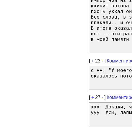
импортной из з
кхичит вохона 
гхошь укхал он
Все слова, в э
плакали.. и оч
В итоге оказал
вот....отыгра
в моей памяти 
[
+
23
-
]
Комментир
с жж: "У моего
оказалось пото
[
+
27
-
]
Комментир
xxx: Докажи, ч
yyy: Усы, лапы