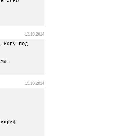
не хлеб
т
13.10.2014
д жопу под
ьма.
13.10.2014
 жираф