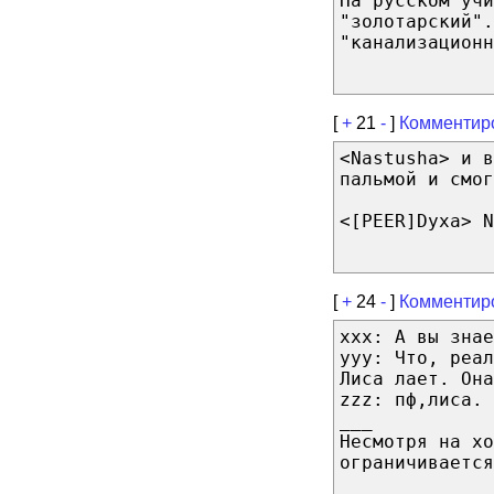
На русском учи
"золотарский".
"канализационн
[
+
21
-
]
Комментир
<Nastusha> и в
пальмой и смог
<[PEER]Dyxa> N
[
+
24
-
]
Комментир
xxx: А вы знае
yyy: Что, реал
Лиса лает. Она
zzz: пф,лиса. 
___
Несмотря на хо
ограничивается