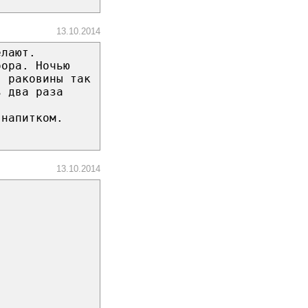
13.10.2014
елают.
бора. Ночью
в раковины так
ь два раза
 напитком.
13.10.2014