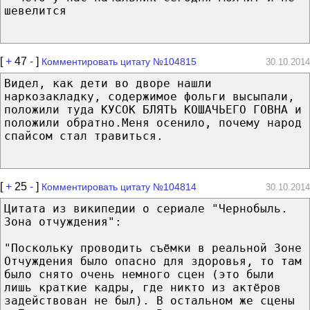
шевелится
[
+
47
-
]
Комментировать цитату №104815
30.10.2014
Видел, как дети во дворе нашли
наркозакладку, содержимое фольги высыпали,
положили туда КУСОК БЛЯТЬ КОШАЧЬЕГО ГОВНА и
положили обратно.Меня осенило, почему народ
спайсом стал травиться.
[
+
25
-
]
Комментировать цитату №104814
30.10.2014
Цитата из википедии о сериале "Чернобыль.
Зона отчуждения":
"Поскольку проводить съёмки в реальной Зоне
Отчуждения было опасно для здоровья, то там
было снято очень немного сцен (это были
лишь краткие кадры, где никто из актёров
задействован не был). В остальном же сцены