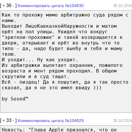
[
+
36
-
]
Комментировать цитату №104830
30.10.2014
Как то прохожу мимо арбитражно суда рядом с
нами.
Выходит ЛицоКавказкойНаружности и матом
орёт на пол улицы. Увидел что вокруг
"зритеои-прохожие" и такой возвращается к
двери, открывает и орёт во внутрь что то
типо - да, надо будет выебу и тебя и маму
твою.
И уходит... Ну как уходит.
Из арбитражки вылетает охранник, пожилого
возраста и мент рядом проходил. В общем
скрутили и в суд тащат.
Всё - пиздец! Да я пошутил, да я так просто
сказал, да я не это имел ввиду )))
by Sosed­™
[
+
33
-
]
Комментировать цитату №104829
30.10.2014
Новость: "Глава Apple признался, что он