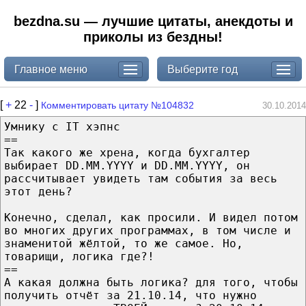
bezdna.su — лучшие цитаты, анекдоты и
приколы из бездны!
Главное меню
Выберите год
[
+
22
-
]
Комментировать цитату №104832
30.10.2014
Умнику с IT хэпнс
==
Так какого же хрена, когда бухгалтер
выбирает DD.MM.YYYY и DD.MM.YYYY, он
рассчитывает увидеть там события за весь
этот день?
Конечно, сделал, как просили. И видел потом
во многих других программах, в том числе и
знаменитой жёлтой, то же самое. Но,
товарищи, логика где?!
==
А какая должна быть логика? для того, чтобы
получить отчёт за 21.10.14, что нужно