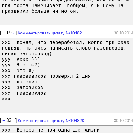
для торта намешивает. вобщем, я к нему на
праздники больше ни ногой.
[
+
19
-
]
Комментировать цитату №104821
30.10.2014
xxx: понял, что переработал, когда три раза
подряд, пытаясь написать слово газопровод,
писал загопровод)
yyy: Ахах )))
ууу: Это ты?)
ххх: это я)
ххх:газозавиков проверял 2 дня
ххх: да блин
ххх: заговиков
ххх: газовиклов
ххх: !!!!!
[
+
33
-
]
Комментировать цитату №104820
30.10.2014
xxx: Венера не пригодна для жизни