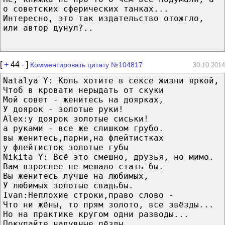
о советских сферических танках...
Интересно, это так издательство отожгло,
или автор дунул?..
[
+
44
-
]
Комментировать цитату №104817
30.10.2014
Natalya Y: Коль хотите в сексе жизни яркой,
Чтоб в кровати нерыдать от скуки
Мой совет - женитесь на доярках,
У доярок - золотые руки!
Alex:у доярок золотые сиськи!
а руками - все же слишком грубо.
вы женитесь,парни,на флейтистках
у флейтисток золотые губы
Nikita Y: Всё это смешно, друзья, но мимо.
Вам взрослее не мешало стать бы.
Вы женитесь лучше на любимых,
У любимых золотые свадьбы.
Ivan:Неплохие строки,право слово -
Что ни жёны, то прям золото, все звёзды...
Но на практике кругом одни разводы...
Покупайте надувные пёзды.