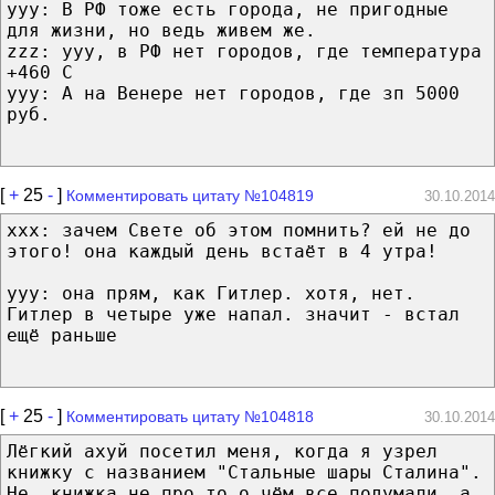
yyy: В РФ тоже есть города, не пригодные
для жизни, но ведь живем же.
zzz: yyy, в РФ нет городов, где температура
+460 С
yyy: А на Венере нет городов, где зп 5000
руб.
[
+
25
-
]
Комментировать цитату №104819
30.10.2014
xxx: зачем Свете об этом помнить? ей не до
этого! она каждый день встаёт в 4 утра!
yyy: она прям, как Гитлер. хотя, нет.
Гитлер в четыре уже напал. значит - встал
ещё раньше
[
+
25
-
]
Комментировать цитату №104818
30.10.2014
Лёгкий ахуй посетил меня, когда я узрел
книжку с названием "Стальные шары Сталина".
Не, книжка не про то о чём все подумали, а