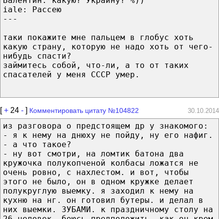
Валентин: какую? Украину? %))
iale: Рассею
---
таки покажите мне пальцем в глобус хоть
какую страну, которую не надо хоть от чего-
нибудь спасти?
займитесь собой, что-ли, а то от таких
спасателей у меня СССР умер.
[
+
24
-
]
Комментировать цитату №104822
30.10.2014
из разговора о предстоящем др у знакомого:
- я к нему на днюху не пойду, ну его нафиг.
- а что такое?
- ну вот смотри, на ломтик батона два
кружочка полукопченой колбасы ложатся не
очень ровно, с нахлестом. и вот, чтобы
этого не было, он в одном кружке делает
полукруглую выемку. я заходил к нему на
кухню на нг. он готовил бутеры. и делал в
них выемки. ЗУБАМИ. к праздничному столу на
26 человек. боюсь предположить, как он крем