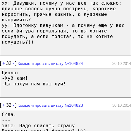
xx: Девушки, почему у нас все так сложно:
длинные волосы нужно постричь, короткие
нарастить, прямые завить, а кудрявые
выпрямить?
yy: Вдогонку девушкам - а почему ещё у вас
если фигура нормальная, то вы хотите
похудеть, а если толстая, то не хотите
похудеть?))
[
+
32
-
]
Комментировать цитату №104824
30.10.2014
Диалог
-Хуй вам!
-Да нахуй нам ваш хуй!
[
+
32
-
]
Комментировать цитату №104823
30.10.2014
Сюда:
---
iale: Надо спасать страну