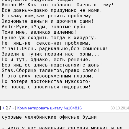
Roman W: Как это забавно. Очень в тему!
Всё давным-давно придумано не нами.
Я скажу вам,как решить проблему
Экономьте деньги и дрочите сами!
Andr:Руки,пёзды, золотые губы...
Тоже мне, великая дилемма!
Лучше уж сходить тогда к хирургу.
Нет яиц-нет секса-нет проблемы.
Mihail:Очень радикально,без сомненья!
Завели в тупик поэзии нас тропы...
Но и тут, однако, есть решение:
Без яиц остались-подставляйте жопы!
Stas:Сборище талантов,право слово!
Я это вижу невооруженным глазом.
Но потеря достоинства мужского-
Не повод становиться пидорасом!
[
+
27
-
]
Комментировать цитату №104816
30.10.2014
суровые челябинские офисные будни
- чето у нас начальник сегодня молчит и не