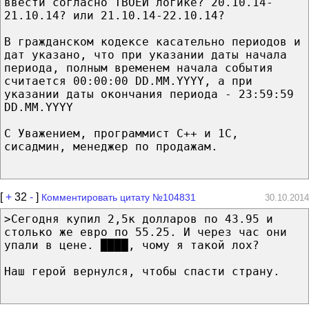
ввести согласно ТВОЕЙ логике? 20.10.14-
21.10.14? или 21.10.14-22.10.14?
В гражданском кодексе касательно периодов и
дат указано, что при указании даты начала
периода, полным временем начала события
считается 00:00:00 DD.MM.YYYY, а при
указании даты окончания периода - 23:59:59
DD.MM.YYYY
С Уважением, программист C++ и 1С,
сисадмин, менеджер по продажам.
[
+
32
-
]
Комментировать цитату №104831
30.10.2014
>Сегодня купил 2,5к долларов по 43.95 и
столько же евро по 55.25. И через час они
упали в цене. ████, чому я такой лох?
Наш герой вернулся, чтобы спасти страну.