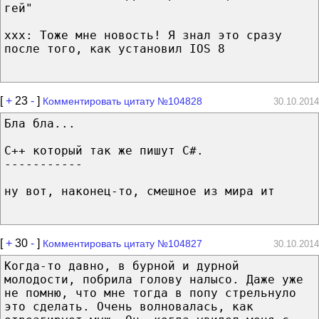
гей"
ххх: Тоже мне новость! Я знал это сразу
после того, как установил IOS 8
[
+
23
-
]
Комментировать цитату №104828
30.10.2014
Бла бла...
С++ который так же пишут С#.
-----------
ну вот, наконец-то, смешное из мира ит
[
+
30
-
]
Комментировать цитату №104827
30.10.2014
Когда-то давно, в бурной и дурной
молодости, побрила голову налысо. Даже уже
не помню, что мне тогда в попу стрельнуло
это сделать. Очень волновалась, как