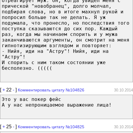
отреагирует муж. Он, когда увидел меня с
прической "новобранец", долго молчал,
подбирая слова, но в итоге махнул рукой и
попросил больше так не делать. Я уж
подумала, что пронесло, но последствия того
поступка сказываются до сих пор. Каждый
раз, когда мы начинаем спорить и у мужа
заканчиваются аргументы, он смотрит на меня
гипнотизирующим взглядом и повторяет:
- Нийя, иди на "Астру"! Нийя, иди на
"Астру"!
И спорить с ним таком состоянии уже
бесполезно. (((((
[
+
22
-
]
Комментировать цитату №104826
30.10.2014
Это у вас покер фейс
А у нас непроницаемое выражение лица!
[
+
25
-
]
Комментировать цитату №104825
30.10.2014