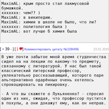
MaximAL: крым просто стал лакмусовой
бумажкой.
xxxxxxx: чем?? )
MaximAL: в википедию.
MaximAL: химии в школе не было, что ли?
xxxxxxx: политология была )
MaximAL: вот лучше б химия была
[
+
39
-
] [
1
]
Комментировать цитату №108496
23.01.2015
В уже почти забытое мной время студенчества
сидел на на лекции по какому-то предмету,
связанному с литературой. У нас был такой
классический питерский профессор,
увлекательно рассказывающий, которого паре
альтернативно одарённых очень хотелось
спровоцировать на пикировку.
- А что вы скажете о Лукьяненко? - спросил
один из них, ожидая, что профессор пустится
в похулы, а они докажут ему, как он неправ.