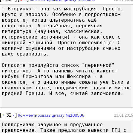
- Вторичка - она как маструбация. Просто,
круто и здорово. Особенно в подростковом
возрасте, когда альтернатива ещё
недоступна. А серьёзная, первичная
литература (научная, классическая,
исторические источники) - она как секс с
шикарной женщиной. Просто ошеломляюще! С
жалкими ощущениями от маструбации смешно
даже сравнивать.
_________________
Огласите пожалуйста список "первичной"
литературы. А то начнешь читать какого-
нибудь Лермонтова или Шекспира - а
окажется, что аналогичные сюжеты уже были в
славянском эпосе, нордический эддах и мифах
дрефней Греции. И все, считай запомоился.
[
+
32
-
]
Комментировать цитату №108506
23.01.2015
Поддерживаю разумное и продуманное
предложение. Также предлагаю вывести РПЦ с