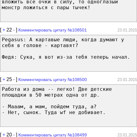
вложить все очки в силу, то одноглазый
монстр ложиться с пары тычек!
[
+
22
-
]
Комментировать цитату №108501
23.01.2015
Pegasus: А картавые люди, когда думают у
себя в голове - картавят?
Федя: Сука, я вот из-за тебя теперь начал.
[
+
25
-
]
Комментировать цитату №108500
23.01.2015
Работа из дома -- легко! Две детские
площадки в 50 метрах одна от др.
- Мааам, а мам, пойдем туда, а?
- Нет, сынок. Туда wf не добивает.
[
+
20
-
]
Комментировать цитату №108499
23.01.2015