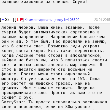
ехидное хихиканье за спиной. Сцуки!
[
+
22
-
] [
1
]
Комментировать цитату №108502
23.01.2015
леонид леонов: Ваша жизнь экзамен. После
смерти будет автоматическая сортировка в
разные направления. Направлений больше чем
рай и ад. Я там был. Нас прислали на землю,
что б спасти свет. Возможно люди устроят
конец света скоро. Есть такая вероятность.
Когда людские тела сгорят в апокалипсисе,
выйдем на битву мы, что б попытаться спасти
свет и потом снова заселить мир людьми. Я
стою в десятой шеренге сто восьмым на
фланге. Против меня стоит одноглазый
монстр. Он уже сильнее меня на 15%. Сила
его растет на людских грехах, как на
дрожжах. Мне с ним не сладить. Люди не
прикармливайте зло. Просто так вам это не
сойдет с рук.
GarryStar: Ты просто неправильно раскачивал
своего персонажа, если на 80м уровне