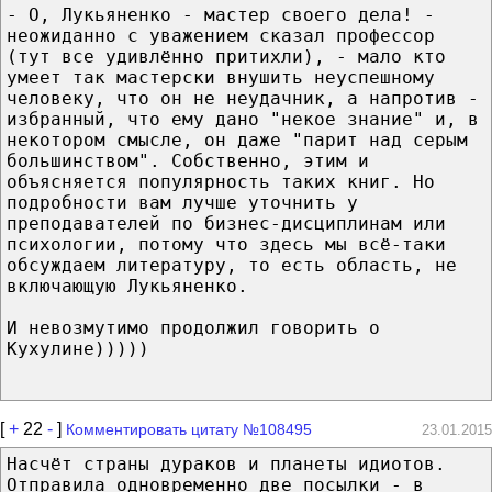
- О, Лукьяненко - мастер своего дела! -
неожиданно с уважением сказал профессор
(тут все удивлённо притихли), - мало кто
умеет так мастерски внушить неуспешному
человеку, что он не неудачник, а напротив -
избранный, что ему дано "некое знание" и, в
некотором смысле, он даже "парит над серым
большинством". Собственно, этим и
объясняется популярность таких книг. Но
подробности вам лучше уточнить у
преподавателей по бизнес-дисциплинам или
психологии, потому что здесь мы всё-таки
обсуждаем литературу, то есть область, не
включающую Лукьяненко.
И невозмутимо продолжил говорить о
Кухулине)))))
[
+
22
-
]
Комментировать цитату №108495
23.01.2015
Насчёт страны дураков и планеты идиотов.
Отправила одновременно две посылки - в