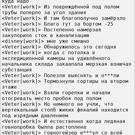
куда надо
<Veter[work]> Из повреждённой под полом
трубы поперло за угол здания
<Veter[work]> И там благополучно замёрзло
<Veter[work]> Благо тут за бортом -25
<Veter[work]> Постепенно намерзая
закупорило сток в канализацию
<disney[work]> мне уже смешно
<Veter[work]> Обнаружилось это сегодня
<Veter[work]> когда с потолка в
экспедиционной камеры на удивлённого
начальника склада закаапала мерзкая вонючая
субстанция
<Veter[work]> Полезли выяснять и о***ли
<Veter[work]> Тормознули сортиры на втором
этаже
<Veter[work]> Взяли горелки и начали
отогревать место пробоя под полом
<Veter[work]> Но немного не учли, что
вертекальный столб жиких фекалий находится
под изрядным давлением
<Veter[work]> И естественно когда ледяная
говнопробка былпа растоплена
<Veter[work]> говногейзер е***ул со всей