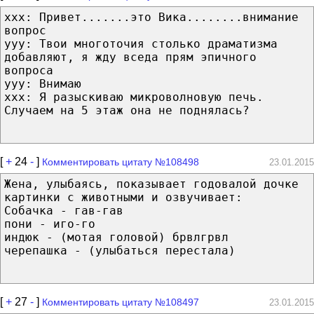
xxx: Привет.......это Вика........внимание
вопрос
yyy: Твои многоточия столько драматизма
добавляют, я жду вседа прям эпичного
вопроса
yyy: Внимаю
xxx: Я разыскиваю микроволновую печь.
Случаем на 5 этаж она не поднялась?
[
+
24
-
]
Комментировать цитату №108498
23.01.2015
Жена, улыбаясь, показывает годовалой дочке
картинки с животными и озвучивает:
Собачка - гав-гав
пони - иго-го
индюк - (мотая головой) брвлгрвл
черепашка - (улыбаться перестала)
[
+
27
-
]
Комментировать цитату №108497
23.01.2015