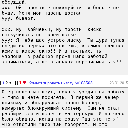
обсуждай.
ххх: Ой, простите пожалуйста, я больше не
буду. Меня мой парень достал.
yyy: бывает.
ххх: ну, зайчёныш, ну прости, киска
соскучилась по твоей ласке.
yyy: Я тебе щас устрою ласку! Ты дура тупая
следи во-первых что пишешь, а самое главное
кому в какое окно!! И в третьих, ты
уволена, в рабочее время надо работой
заниматься, а не в аськах переписываться!!
[
+
25
-
] [
1
]
Комментировать цитату №108503
23.01.2015
Отец попросил ноут, пока я уходил на работу
- типа в нете посидеть. В первый же вечер
прихожу и обнаруживаю порно-баннер,
намертво блокирующий систему. Сам не стал
разбираться и понес в мастерскую. И до чего
было обидно, когда на фразу "да это не я"
мне ответили "все так говорят". И это