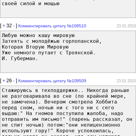
своей силой и мощью
[
+
32
-
]
Комментировать цитату №108510
23.01.2015
Любую можно кашу мировую
Затеять с молодёжью горлопанской,
Которая Вторую Мировую
Уже немного путает с Троянской.
И. Губерман.
[
+
26
-
]
Комментировать цитату №108509
23.01.2015
Стажируюсь в техподдержке.. Никогда раньше
не разговаривала во сне (по крайней мере,
не замечена). Вечером смотрела Хоббита
перед сном, ночью ни с того ни с сего
выдаю:" На гномов поступила жалоба, надо
отправить им письмо!" (парень рассказал, он
не спит ночью) потом:"они нелицензионно
используют гору!" Короче успокоилась,