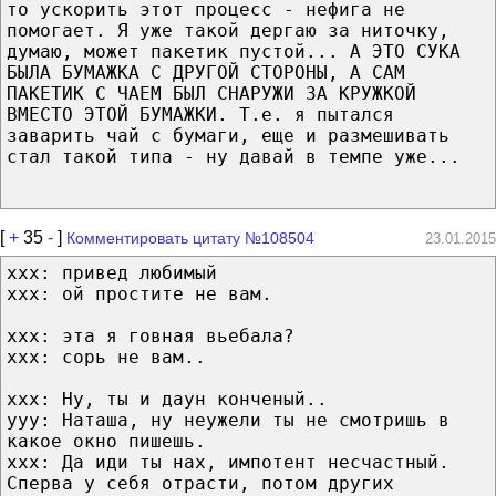
то ускорить этот процесс - нефига не
помогает. Я уже такой дергаю за ниточку,
думаю, может пакетик пустой... А ЭТО СУКА
БЫЛА БУМАЖКА С ДРУГОЙ СТОРОНЫ, А САМ
ПАКЕТИК С ЧАЕМ БЫЛ СНАРУЖИ ЗА КРУЖКОЙ
ВМЕСТО ЭТОЙ БУМАЖКИ. Т.е. я пытался
заварить чай с бумаги, еще и размешивать
стал такой типа - ну давай в темпе уже...
[
+
35
-
]
Комментировать цитату №108504
23.01.2015
ххх: привед любимый
ххх: ой простите не вам.
ххх: эта я говная вьебала?
ххх: сорь не вам..
ххх: Ну, ты и даун конченый..
yyy: Наташа, ну неужели ты не смотришь в
какое окно пишешь.
ххх: Да иди ты нах, импотент несчастный.
Сперва у себя отрасти, потом других