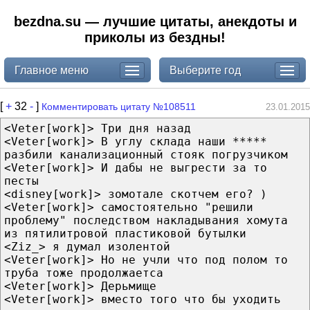
bezdna.su — лучшие цитаты, анекдоты и
приколы из бездны!
Главное меню
Выберите год
[
+
32
-
]
Комментировать цитату №108511
23.01.2015
<Veter[work]> Три дня назад
<Veter[work]> В углу склада наши *****
разбили канализационный стояк погрузчиком
<Veter[work]> И дабы не выгрести за то
песты
<disney[work]> зомотале скотчем его? )
<Veter[work]> самостоятельно "решили
проблему" последством накладывания хомута
из пятилитровой пластиковой бутылки
<Ziz_> я думал изолентой
<Veter[work]> Но не учли что под полом то
труба тоже продолжаетса
<Veter[work]> Дерьмище
<Veter[work]> вместо того что бы уходить