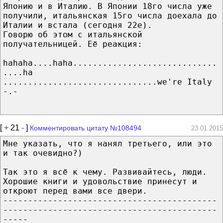
Японию и в Италию. В Японии 18го числа уже
получили, итальянская 15го числа доехала до
Италии и встала (сегодня 22е).
Говорю об этом с итальянской
получательницей. Её реакция:
hahaha....haha.............................
....ha
...............................we're Italy
-.-
[
+
21
-
]
Комментировать цитату №108494
23.01.2015
Мне указать, что я нанял третьего, или это
и так очевидно?)
Так это я всё к чему. Развивайтесь, люди.
Хорошие книги и удовольствие принесут и
откроют перед вами все двери.
-------------------------------------------
-------------------------------------------
-----