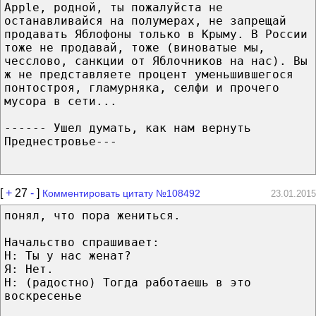
Apple, родной, ты пожалуйста не
останавливайся на полумерах, не запрещай
продавать Яблофоны только в Крыму. В России
тоже не продавай, тоже (виноватые мы,
чесслово, санкции от Яблочников на нас). Вы
ж не представляете процент уменьшившегося
понтостроя, гламурняка, селфи и прочего
мусора в сети...
------ Ушел думать, как нам вернуть
Преднестровье---
[
+
27
-
]
Комментировать цитату №108492
23.01.2015
понял, что пора жениться.
Начальство спрашивает:
Н: Ты у нас женат?
Я: Нет.
Н: (радостно) Тогда работаешь в это
воскресенье