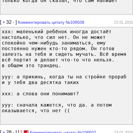
только когда он сказал, что сам напишет
[
+
32
-
]
Комментировать цитату №108508
23.01.2015
xxx: маленький ребёнок иногда достаёт
настолько, что сил нет. Он не может
спокойно чем-нибудь заниматься, ему
постоянно нужен кто-то рядом. Он готов
залезть на тебя и сидеть мучать. Всё время
всё портит и делает что-то что нельзя.
в общем это трандец.
yyy: а прикинь, когда ты на стройке прораб
и у тебя два десятка таких
xxx: а слова они понимают?
yyy: сначала кажется, что да. а потом
оказывается, что нет ((
[
+
28
-
] [
1
]
Комментировать цитату №108507
23.01.2015