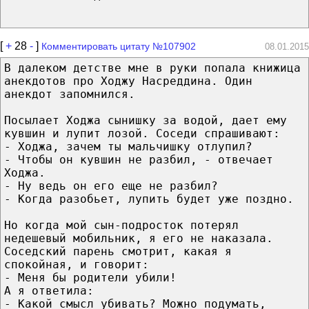
[
+
28
-
]
Комментировать цитату №107902
08.01.2015
В далеком детстве мне в руки попала книжица
анекдотов про Ходжу Насреддина. Один
анекдот запомнился.
Посылает Ходжа сынишку за водой, дает ему
кувшин и лупит лозой. Соседи спрашивают:
- Ходжа, зачем ты мальчишку отлупил?
- Чтобы он кувшин не разбил, - отвечает
Ходжа.
- Ну ведь он его еще не разбил?
- Когда разобьет, лупить будет уже поздно.
Но когда мой сын-подросток потерял
недешевый мобильник, я его не наказала.
Соседский парень смотрит, какая я
спокойная, и говорит:
- Меня бы родители убили!
А я ответила:
- Какой смысл убивать? Можно подумать,