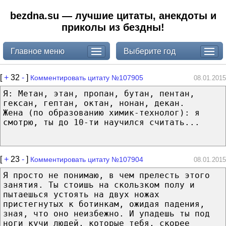
bezdna.su — лучшие цитаты, анекдоты и
приколы из бездны!
Главное меню
Выберите год
[
+
32
-
]
Комментировать цитату №107905
08.01.2015
Я: Метан, этан, пропан, бутан, пентан,
гексан, гептан, октан, нонан, декан.
Жена (по образованию химик-технолог): я
смотрю, ты до 10-ти научился считать...
[
+
23
-
]
Комментировать цитату №107904
08.01.2015
Я просто не понимаю, в чем прелесть этого
занятия. Ты стоишь на скользком полу и
пытаешься устоять на двух ножах
пристегнутых к ботинкам, ожидая падения,
зная, что оно неизбежно. И упадешь ты под
ноги кучи людей, которые тебя, скорее