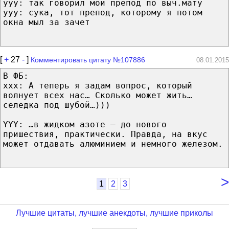
yyy: так говорил мой препод по выч.мату
yyy: сука, тот препод, которому я потом
окна мыл за зачет
[
+
27
-
]
Комментировать цитату №107886
08.01.2015
В ФБ:
ххх: А теперь я задам вопрос, который
волнует всех нас… Сколько может жить…
селедка под шубой…)))
YYY: …в жидком азоте — до нового
пришествия, практически. Правда, на вкус
может отдавать алюминием и немного железом.
>
1
2
3
Лучшие цитаты, лучшие анекдоты, лучшие приколы