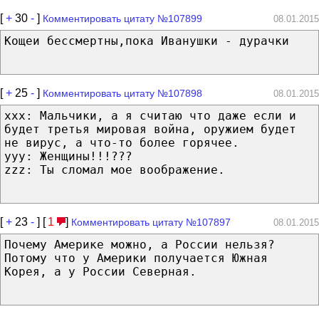
[
+
30
-
]
Комментировать цитату №107899
08.01.2015
Кощеи бессмертны,пока Иванушки - дурачки
[
+
25
-
]
Комментировать цитату №107898
08.01.2015
xxx: Мальчики, а я считаю что даже если и
будет третья мировая война, оружием будет
не вирус, а что-то более горячее.
yyy: Женщины!!!???
zzz: Ты сломал мое воображение.
[
+
23
-
] [
1
]
Комментировать цитату №107897
08.01.2015
Почему Америке можно, а России нельзя?
Потому что у Америки получается Южная
Корея, а у России Северная.