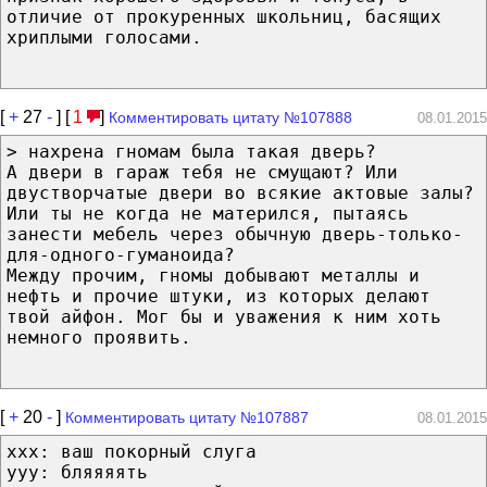
отличие от прокуренных школьниц, басящих
хриплыми голосами.
[
+
27
-
] [
1
]
Комментировать цитату №107888
08.01.2015
> нахрена гномам была такая дверь?
А двери в гараж тебя не смущают? Или
двустворчатые двери во всякие актовые залы?
Или ты не когда не матерился, пытаясь
занести мебель через обычную дверь-только-
для-одного-гуманоида?
Между прочим, гномы добывают металлы и
нефть и прочие штуки, из которых делают
твой айфон. Мог бы и уважения к ним хоть
немного проявить.
[
+
20
-
]
Комментировать цитату №107887
08.01.2015
xxx: ваш покорный слуга
yyy: бляяяять