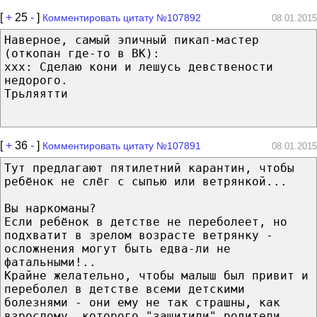
[
+
25
-
]
Комментировать цитату №107892
08.01.2015
Наверное, самый эпичный пикап-мастер
(откопан где-то в ВК):
ххх: Сделаю кони и лешусь девствености
недорого.
Трьляятти
[
+
36
-
]
Комментировать цитату №107891
08.01.2015
Тут предлагают пятилетний карантин, чтобы
ребёнок не слёг с сыпью или ветрянкой...
Вы наркоманы?
Если ребёнок в детстве не переболеет, но
подхватит в зрелом возрасте ветрянку -
осложнения могут быть едва-ли не
фатальными!..
Крайне желательно, чтобы малыш был привит и
переболел в детстве всеми детскими
болезнями - они ему не так страшны, как
взрослому, которого "защитили" родители,