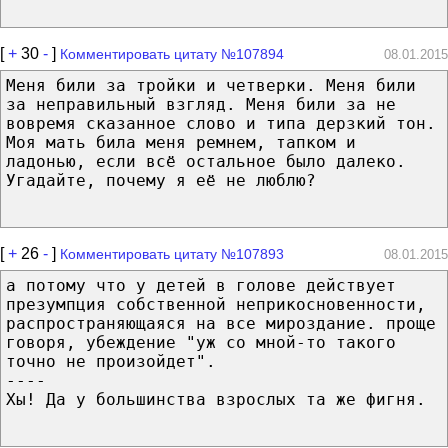
[
+
30
-
]
Комментировать цитату №107894
08.01.2015
Меня били за тройки и четверки. Меня били
за неправильный взгляд. Меня били за не
вовремя сказанное слово и типа дерзкий тон.
Моя мать била меня ремнем, тапком и
ладонью, если всё остальное было далеко.
Угадайте, почему я её не люблю?
[
+
26
-
]
Комментировать цитату №107893
08.01.2015
а потому что у детей в голове действует
презумпция собственной неприкосновенности,
распространяющаяся на все мироздание. проще
говоря, убеждение "уж со мной-то такого
точно не произойдет".
----
Хы! Да у большинства взрослых та же фигня.