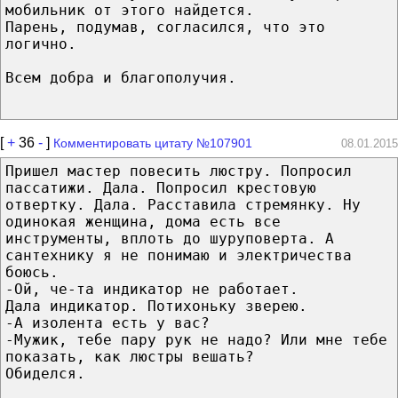
мобильник от этого найдется.
Парень, подумав, согласился, что это
логично.
Всем добра и благополучия.
[
+
36
-
]
Комментировать цитату №107901
08.01.2015
Пришел мастер повесить люстру. Попросил
пассатижи. Дала. Попросил крестовую
отвертку. Дала. Расставила стремянку. Ну
одинокая женщина, дома есть все
инструменты, вплоть до шуруповерта. А
сантехнику я не понимаю и электричества
боюсь.
-Ой, че-та индикатор не работает.
Дала индикатор. Потихоньку зверею.
-А изолента есть у вас?
-Мужик, тебе пару рук не надо? Или мне тебе
показать, как люстры вешать?
Обиделся.