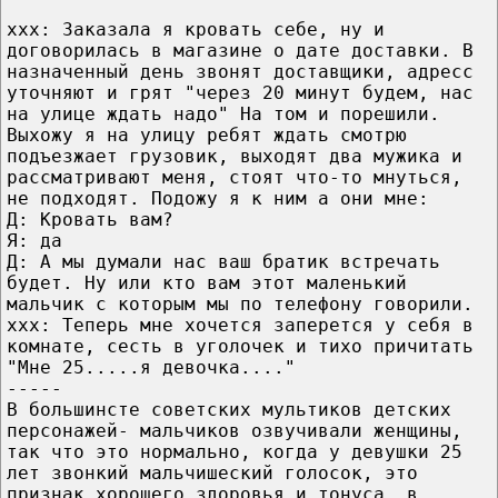
ххх: Заказала я кровать себе, ну и
договорилась в магазине о дате доставки. В
назначенный день звонят доставщики, адресс
уточняют и грят "через 20 минут будем, нас
на улице ждать надо" На том и порешили.
Выхожу я на улицу ребят ждать смотрю
подъезжает грузовик, выходят два мужика и
рассматривают меня, стоят что-то мнуться,
не подходят. Подожу я к ним а они мне:
Д: Кровать вам?
Я: да
Д: А мы думали нас ваш братик встречать
будет. Ну или кто вам этот маленький
мальчик с которым мы по телефону говорили.
ххх: Теперь мне хочется заперется у себя в
комнате, сесть в уголочек и тихо причитать
"Мне 25.....я девочка...."
-----
В большинсте советских мультиков детских
персонажей- мальчиков озвучивали женщины,
так что это нормально, когда у девушки 25
лет звонкий мальчишеский голосок, это
признак хорошего здоровья и тонуса, в