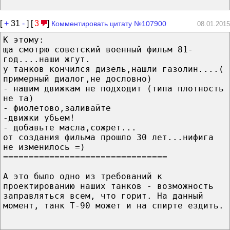
[
+
31
-
] [
3
]
Комментировать цитату №107900
08.01.2015
К этому:
ща смотрю советский военный фильм 81-
год....наши жгут.
у танков кончился дизель,нашли газолин....(
примерный диалог,не дословно)
- нашим движкам не подходит (типа плотность
не та)
- фиолетово,заливайте
-движки убьем!
- добавьте масла,сожрет...
от создания фильма прошло 30 лет...нифига
не изменилось =)
================================
А это было одно из требований к
проектированию наших танков - возможность
заправляться всем, что горит. На данный
момент, танк Т-90 может и на спирте ездить.