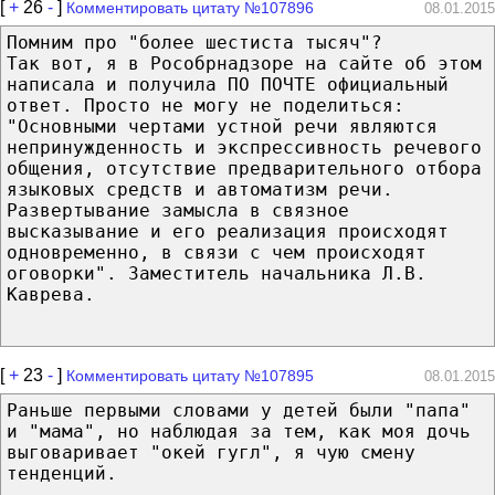
[
+
26
-
]
Комментировать цитату №107896
08.01.2015
Помним про "более шестиста тысяч"?
Так вот, я в Рособрнадзоре на сайте об этом
написала и получила ПО ПОЧТЕ официальный
ответ. Просто не могу не поделиться:
"Основными чертами устной речи являются
непринужденность и экспрессивность речевого
общения, отсутствие предварительного отбора
языковых средств и автоматизм речи.
Развертывание замысла в связное
высказывание и его реализация происходят
одновременно, в связи с чем происходят
оговорки". Заместитель начальника Л.В.
Каврева.
[
+
23
-
]
Комментировать цитату №107895
08.01.2015
Раньше первыми словами у детей были "папа"
и "мама", но наблюдая за тем, как моя дочь
выговаривает "окей гугл", я чую смену
тенденций.