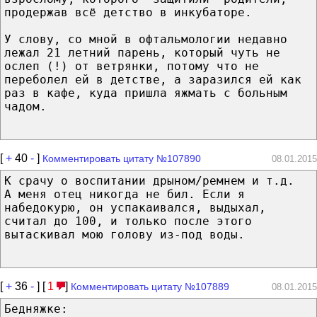
продержав всё детство в инкубаторе.
У слову, со мной в офтальмологии недавно
лежал 21 летний парень, который чуть не
ослеп (!) от ветрянки, потому что не
переболел ей в детстве, а заразился ей как
раз в кафе, куда пришла яжмать с больным
чадом.
[
+
40
-
]
Комментировать цитату №107890
08.01.2015
К срачу о воспитании дрыном/ремнем и т.д.
А меня отец никогда не бил. Если я
набедокурю, он успакаивался, выдыхал,
считал до 100, и только после этого
вытаскивал мою голову из-под воды.
[
+
36
-
] [
1
]
Комментировать цитату №107889
08.01.2015
Бедняжке: