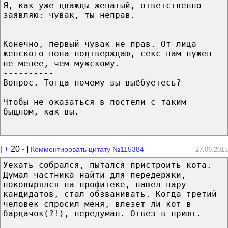
Я, как уже дважды женатый, ответственно
заявляю: чувак, ты неправ.
----------
Конечно, первый чувак не прав. От лица
женского пола подтверждаю, секс нам нужен
не менее, чем мужскому.
----------
Вопрос. Тогда почему вы выёбуетесь?
----------
Чтобы не оказаться в постели с таким
быдлом, как вы.
[
+
20
-
]
Комментировать цитату №115384
27.06.2015
Уехать собрался, пытался пристроить кота.
Думал частника найти для передержки,
поковырялся на профитеке, нашел пару
кандидатов, стал обзванивать. Когда третий
человек спросил меня, влезет ли кот в
бардачок(?!), передумал. Отвез в приют.