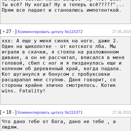
Ты всё? Ну когда? Ну а теперь всё?????"...
Прям все падает и становлюсь импотенткой.
[
+
27
-
]
Комментировать цитату №115372
27.06.2015
ххх: А еще у меня синяк на ноге. даже 2.
Один на щиколотке - от котского лба. Мы
играли в скачки, я стояла на разложенном
диване, а он не рассчитал, вписался в меня
головой, сбил с ног и я пизданулась еще и
коленом об деревянный край, когда падала.
Кот шуганулся и бонусом с пробуксовки
расцарапал мне ступню. Даня говорит, со
стороны крайне эпично смотрелось. Котик
wins. Fatality!
[
+
18
-
]
Комментировать цитату №115371
27.06.2015
Что дано тебе от бога, дано не тебе , а
людям.