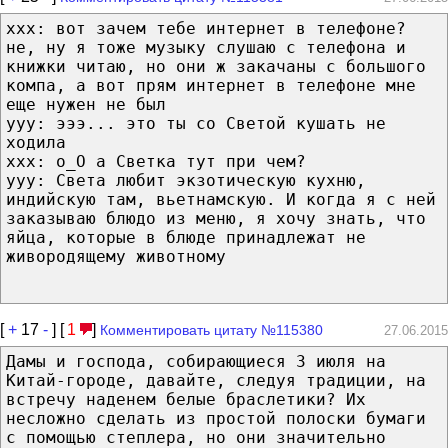
xxx: вот зачем тебе интернет в телефоне?
не, ну я тоже музыку слушаю с телефона и
книжки читаю, но они ж закачаны с большого
компа, а вот прям интернет в телефоне мне
еще нужен не был
yyy: эээ... это ты со Светой кушать не
ходила
xxx: o_O а Светка тут при чем?
yyy: Света любит экзотическую кухню,
индийскую там, вьетнамскую. И когда я с ней
заказываю блюдо из меню, я хочу знать, что
яйца, которые в блюде принадлежат не
живородящему животному
[
+
17
-
] [
1
]
Комментировать цитату №115380
27.06.2015
Дамы и господа, собирающиеся 3 июля на
Китай-городе, давайте, следуя традиции, на
встречу наденем белые браслетики? Их
несложно сделать из простой полоски бумаги
с помощью степлера, но они значительно