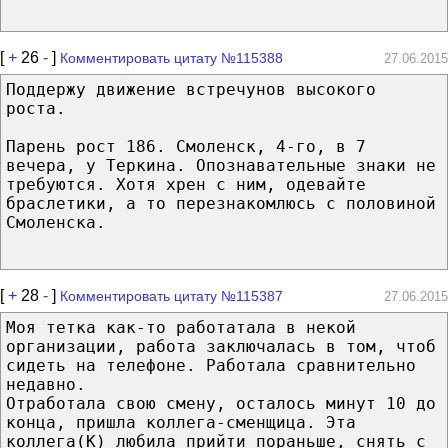
[
+
26
-
]
Комментировать цитату №115388
27.06.2015
Поддержу движение встречунов высокого
роста.
Парень рост 186. Смоленск, 4-го, в 7
вечера, у Теркина. Опознавательные знаки не
требуются. Хотя хрен с ним, одевайте
браслетики, а то перезнакомлюсь с половиной
Смоленска.
[
+
28
-
]
Комментировать цитату №115387
27.06.2015
Моя тетка как-то работатала в некой
организации, работа заключалась в том, чтоб
сидеть на телефоне. Работала сравнительно
недавно.
Отработала свою смену, осталось минут 10 до
конца, пришла коллега-сменщица. Эта
коллега(К) любила прийти пораньше, снять с