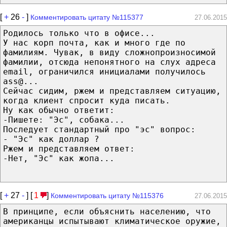
[
+
26
-
]
Комментировать цитату №115377
27.06.2015
Родилось только что в офисе...
У нас корп почта, как и много где по
фамилиям. Чувак, в виду сложнопроизносимой
фамилии, отсюда непонятного на слух адреса
email, ограничился инициалами получилось
ass@...
Сейчас сидим, ржем и представляем ситуацию,
когда клиент спросит куда писать.
Ну как обычно ответит:
-Пишете: "Эс", собака...
Последует стандартный про "эс" вопрос:
- "Эс" как доллар ?
Ржем и представляем ответ:
-Нет, "Эс" как жопа...
[
+
27
-
] [
1
]
Комментировать цитату №115376
27.06.2015
В принципе, если объяснить населению, что
американцы испытывают климатическое оружие,