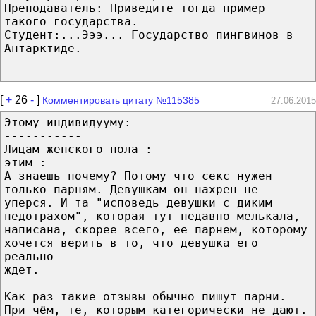
Преподаватель: Приведите тогда пример
такого государства.
Студент:...Эээ... Государство пингвинов в
Антарктиде.
[
+
26
-
]
Комментировать цитату №115385
27.06.2015
Этому индивидууму:
-----------
Лицам женского пола :
этим :
А знаешь почему? Потому что секс нужен
только парням. Девушкам он нахрен не
уперся. И та "исповедь девушки с диким
недотрахом", которая тут недавно мелькала,
написана, скорее всего, ее парнем, которому
хочется верить в то, что девушка его
реально
ждет.
-----------
Как раз такие отзывы обычно пишут парни.
При чём, те, которым категорически не дают.