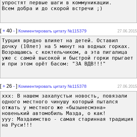
упростят первые шаги в коммуникации.
Всем добра и до скорой встречи ;)
[
+
40
-
]
Комментировать цитату №115379
27.06.2015
Турция вредно влияет на детей. Оставил
дочку (10лет) на 5 минут на водных горках.
Возращаюсь с коктельчиком, а эта пигалица
уже с самой высокой и быстрой горки прыгает
и при этом орëт басом: "ЗА ВДВ!!!"
[
+
26
-
]
Комментировать цитату №115378
27.06.2015
ххх: В нашем захалустьи новость, повязали
одного местного чинушу который пытался
отжать у местного же «бызынесмэна»
новенький автомобиль Мазда, о как!
ууу: Маздаимство - самая старинная традиция
на Руси!!!