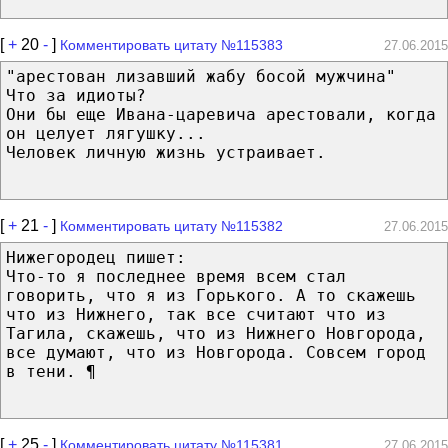
[
+
20
-
]
Комментировать цитату №115383
27.06.2015
"арестован лизавший жабу босой мужчина"
Что за идиоты?
Они бы еще Ивана-царевича арестовали, когда
он целует лягушку...
Человек личную жизнь устраивает.
[
+
21
-
]
Комментировать цитату №115382
27.06.2015
Нижегородец пишет:
Что-то я последнее время всем стал
говорить, что я из Горького. А то скажешь
что из Нижнего, так все считают что из
Тагила, скажешь, что из Нижнего Новгорода,
все думают, что из Новгорода. Совсем город
в тени. ¶
[
+
25
-
]
Комментировать цитату №115381
27.06.2015