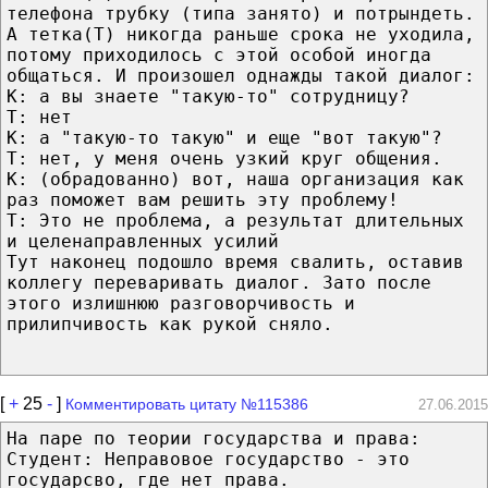
телефона трубку (типа занято) и потрындеть.
А тетка(Т) никогда раньше срока не уходила,
потому приходилось с этой особой иногда
общаться. И произошел однажды такой диалог:
К: а вы знаете "такую-то" сотрудницу?
Т: нет
К: а "такую-то такую" и еще "вот такую"?
Т: нет, у меня очень узкий круг общения.
К: (обрадованно) вот, наша организация как
раз поможет вам решить эту проблему!
Т: Это не проблема, а результат длительных
и целенаправленных усилий
Тут наконец подошло время свалить, оставив
коллегу переваривать диалог. Зато после
этого излишнюю разговорчивость и
прилипчивость как рукой сняло.
[
+
25
-
]
Комментировать цитату №115386
27.06.2015
На паре по теории государства и права:
Студент: Неправовое государство - это
государсво, где нет права.