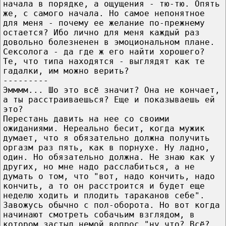
начала в порядке, а ощущения - тю-тю. Опять
же, с самого начала. Но самое непонятное
для меня - почему ее желание по-прежнему
остается? Ибо лично для меня каждый раз
довольно болезненен в эмоциональном плане.
Сексолога - да где ж его найти хорошего?
Те, что типа находятся - выглядят как те
гадалки, им можно верить?
---------
Эмммм... Шо это всё значит? Она не кончает,
а ты расстраиваешься? Еще и показываешь ей
это?
Перестань давить на нее со своими
ожиданиями. Нереально бесит, когда мужик
думает, что я обязательно должна получить
оргазм раз пять, как в порнухе. Ну ладно,
один. Но обязательно должна. Не знаю как у
других, но мне надо расслабиться, а не
думать о том, что "вот, надо кончить, надо
кончить, а то он расстроится и будет еще
неделю ходить и плодить тараканов себе".
Завожусь обычно с пол-оборота. Но вот когда
начинают смотреть собачьим взглядом, в
котором застыл немой вопрос "ну что? Всё?