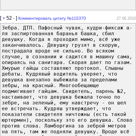
[
+
52
-
]
Комментировать цитату №115370
27.06.2015
Зебра. ДТП. Пафосный чувак, кудри-фиксаж а-
ля заспиртованная баранья башка, сбил
девушку. Когда я проходил мимо, всё уже
заканчивалось. Девушку грузят в скорую,
пострадала вроде не сильно. Во всяком
случае, в сознании и садится в машину сама,
опираясь на санитара. Скорая дает по газам.
Хмурые гайцы составляют протокол. Слышны
дебаты. Кудрявый водитель уверяет, что
девушка внезапно выбежала за пределами
зебры, на красный. Многообещающе
подмигивает гайцам. Свидетель, парень №2,
настаивает, что девушка бежала точно по
зебре, на зеленый, ему навстречу - он шел
ее встречать. Кудряш утверждает, что
показатели свидетеля ничтожны (есть такой
юртермин), поскольку это его девушка. Слово
против слова. Ламборгина за зеброй метров
на пять, там же подняли девушку. Вроде всё