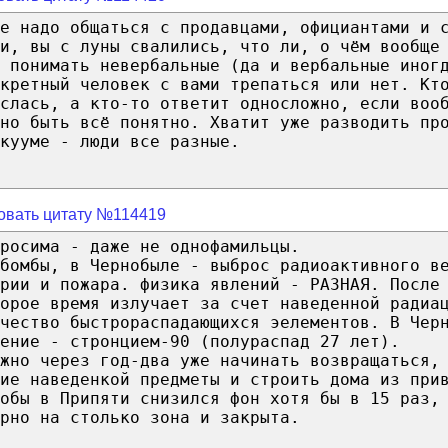
е надо общаться с продавцами, официантами и 
и, вы с луны свалились, что ли, о чём вообще
о понимать невербальные (да и вербальные иног
кретный человек с вами трепаться или нет. Кт
еслась, а кто-то ответит односложно, если воо
жно быть всё понятно. Хватит уже разводить пр
кууме - люди все разные.
овать цитату №114419
росима - даже не однофамильцы.
бомбы, в Чернобыле - выброс радиоактивного в
рии и пожара. физика явлений - РАЗНАЯ. После
орое время излучает за счет наведенной радиа
чество быстрораспадающихся эелементов. В Чер
ение - стронцием-90 (полураспад 27 лет).
ожно через год-два уже начинать возвращаться,
ие наведенкой предметы и строить дома из при
обы в Припяти снизился фон хотя бы в 15 раз,
рно на столько зона и закрыта.