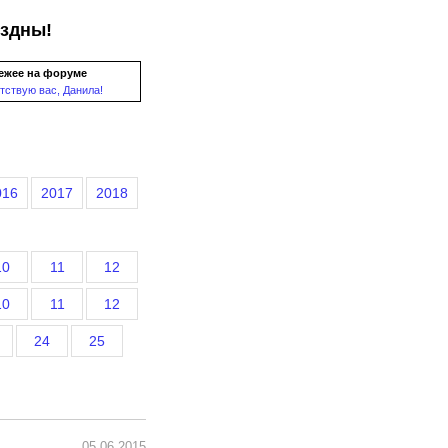
ездны!
ежее на форуме
тствую вас, Данила!
016
2017
2018
10
11
12
10
11
12
24
25
05.06.2015