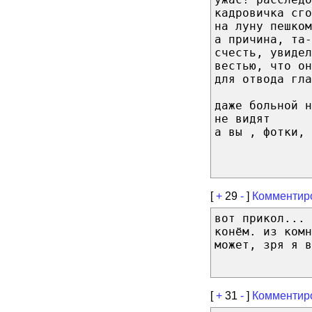
кадровичка сго
на луну пешком
а причина, та-
счесть, увидел
вестью, что о
для отвода гла
даже больной н
не видят
а вы , фотки, 
[
+
29
-
]
Комментир
вот прикол... 
конём. из комн
может, зря я в
[
+
31
-
]
Комментир