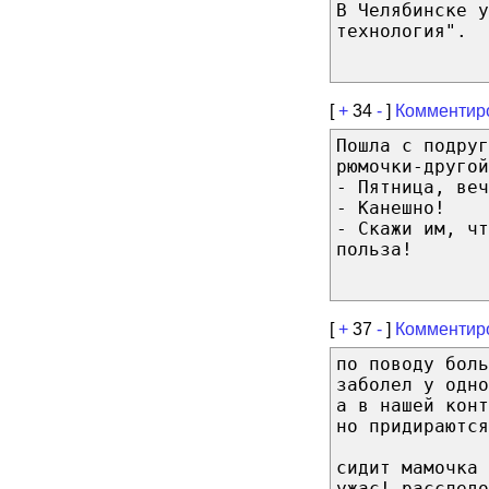
В Челябинске у
технология".
[
+
34
-
]
Комментир
Пошла с подруг
рюмочки-другой
- Пятница, веч
- Канешно!
- Скажи им, чт
польза!
[
+
37
-
]
Комментир
по поводу боль
заболел у одн
а в нашей кон
но придираются
сидит мамочка 
ужас! расследо