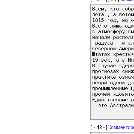
Всем, кто собр
лета", а потом
1815 год, на о
Всего лишь од
в атмосферу вы
начали располз
градуса - и сл
Северной Амери
Штатах крестья
19 век, а в Ин
В случае ядерн
прогнозах сниж
практике означ
непригодной дл
промышленные ц
прочей ядовито
Единственные 
- это Австрали
[
+
42
-
]
Комментир