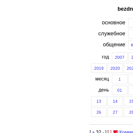
bezdn
основное
служебное
общение
год
2007
2019
2020
20
месяц
1
день
01
13
14
1
26
27
2
[
+
32
-
] [
1
]
Комме