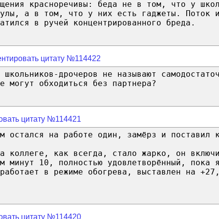
щения красноречивы: беда не в том, что у шко
улы, а в том, что у них есть гаджеты. Поток 
атился в ручей концентрированного бреда.
нтировать цитату №114422
 школьников-дрочеров не называют самодостато
е могут обходиться без партнера?
овать цитату №114421
м остался на работе один, замёрз и поставил 
а коллеге, как всегда, стало жарко, он включ
м минут 10, полностью удовлетворённый, пока 
работает в режиме обогрева, выставлен на +27
овать цитату №114420