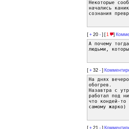
Некоторые сооб
начались каник
сознания превр
[
+
20
-
] [
1
]
Комме
А почему тогда
людьми, которы
[
+
32
-
]
Комментир
На днях вечеро
обогрев.
Назавтра с утр
работал под ни
что кондей-то 
самому жарко)
[
+
21
-
]
Комментир