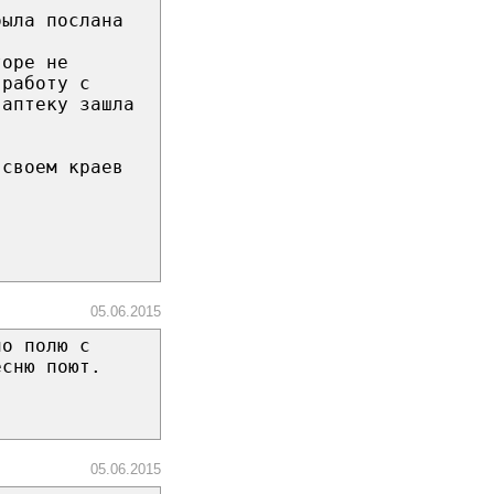
была послана
торе не
 работу с
 аптеку зашла
 своем краев
05.06.2015
по полю с
есню поют.
05.06.2015