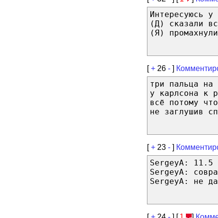
Интересуюсь у
(Д) сказали в
(Я) промахнули
[
+
26
-
]
Комментир
три пальца на 
у карлсона к р
всё потому что
не заглушив сп
[
+
23
-
]
Комментир
SergeyA: 11.5 
SergeyA: совра
SergeyA: не да
[
+
24
-
] [
1
]
Комме