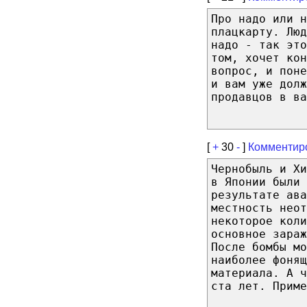
Про надо или н
плацкарту. Люд
надо - так эт
том, хочет кон
вопрос, и пон
и вам уже дол
продавцов в ва
[
+
30
-
]
Комментир
Чернобыль и Хи
в Японии были 
результате ава
местность неот
некоторое коли
основное зараж
После бомбы м
наиболее фонящ
материала. А ч
ста лет. Приме