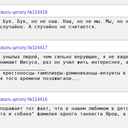
овать цитату №114418
е Бук. Бук, но не наш. Наш, но не мы. Мы, но 
случайно. А случайно не считается.
овать цитату №114417
 унылых людей, чем сильно верующие, я не вид
онимают Иисуса, раз он учил жить интереснее, 
________________
 крестоносцы-тамплиеры-доминиканцы-иезуиты в
я того времени позажигали...
овать цитату №114416
поражает тот факт, что в нашем любимом в дет
та и собака" фамилия одного танкиста Ярош, а