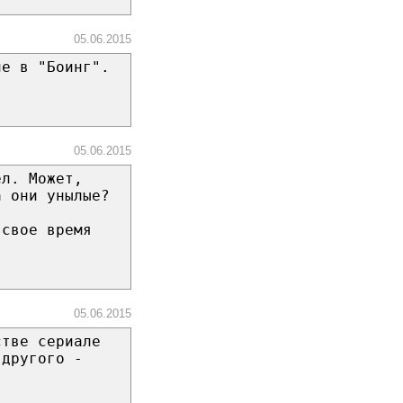
05.06.2015
не в "Боинг".
05.06.2015
ел. Может,
а они унылые?
 свое время
05.06.2015
стве сериале
 другого -