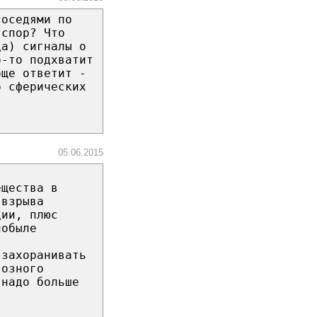
соседями по
 спор? Что
да) сигналы о
о-то подхватит
бще ответит -
о сферических
05.06.2015
ещества в
 взрыва
ции, плюс
нобыле
 захоранивать
возного
 надо больше