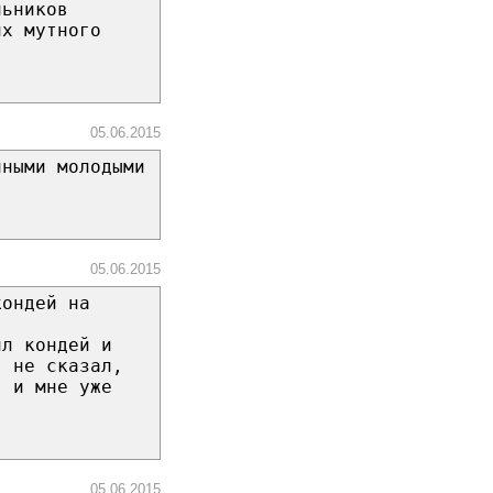
льников
их мутного
05.06.2015
чными молодыми
05.06.2015
кондей на
ил кондей и
я не сказал,
, и мне уже
05.06.2015