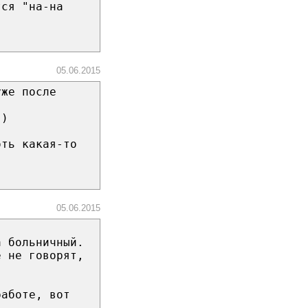
тся "на-на
05.06.2015
уже после
))
оть какая-то
05.06.2015
а больничный.
е не говорят,
работе, вот