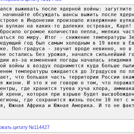
ался выживать после ядерной войны: загуглите
 начинайте обсуждать шансы выжить после ядер
строве в Индонезии произошло извержение вулк
ин вулкан на каких-то далеких островах, Карл!
бросило огромое количество пепла, мелких час
аться по миру. Итог - снижение температуры З
едующий год был самым холодным в 19 веке в Е
ке. Пол-градуса - звучит вроде невинно, но в
не остались без урожая, начался сильнейший г
дии из-за изменения погоды началась эпидемия
ой войны в воздух поднимется куда больше пыл
енем температуры ожидается до 3градусов по п
ает, что большая часть территории России ока
я жизни. И это я не говорю о том, что поража
ентры, где хранится туева хуча хлора, аммиак
й хрени, которая при взрыве будет высвобожде
регионы, где сохранится жизнь после 10 лет с 
я, Южная Африка и Южная Америка. И то не фак
овать цитату №114427