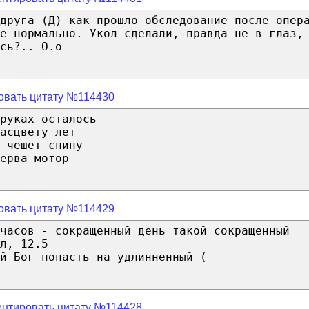
 друга (Д) как прошло обследование после опер
се нормально. Укол сделали, правда не в глаз,
сь?.. О.о
овать цитату №114430
руках осталось
асцвету лет
 чешет спину
ерва мотор
овать цитату №114429
часов - сокращенный день такой сокращенный
л, 12.5
й Бог попасть на удлинненный (
нтировать цитату №114428