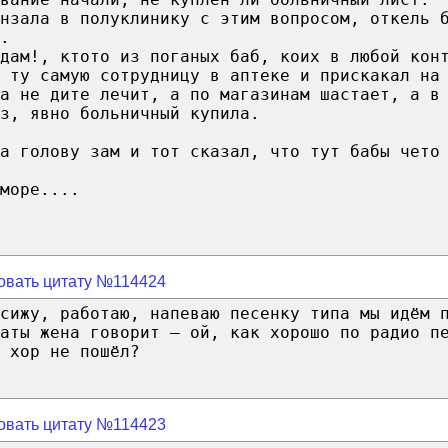
нзала в полуклинику с этим вопросом, откель 
.
дам!, ктото из поганых баб, коих в любой кон
 ту самую сотрудницу в аптеке и прискакал на
на не дите лечит, а по магазинам шастает, а в
з, явно больничный купила.
а голову зам и тот сказал, что тут бабы чето
море....
овать цитату №114424
сижу, работаю, напеваю песенку типа мы идём 
аты жена говорит – ой, как хорошо по радио п
 хор не пошёл?
овать цитату №114423