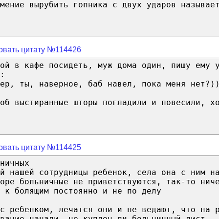
мение вырубить гопника с двух ударов называе
овать цитату №114426
ой в кафе посидеть, муж дома один, пишу ему 
:
ер, ты, наверное, баб навел, пока меня нет?)
об выстиранные шторы погладили и повесили, х
овать цитату №114425
ничных
ой нашей сотрудницы ребенок, села она с ним н
торе больничные не приветствуются, так-то нич
 к болящим постоянно и не по делу
с ребенком, лечатся они и не ведают, что на 
вание начали, не куплен ли больничный лист.