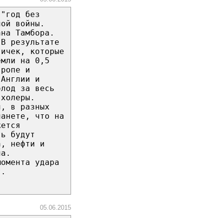
 "год без
ной войны.
ана Тамбора.
 В результате
тичек, которые
емли на 0,5
вропе и
 Англии и
олод за весь
 холеры.
и, в разных
ланете, что на
жется
ть будут
а, нефти и
на.
момента удара
т.
05.06.2015