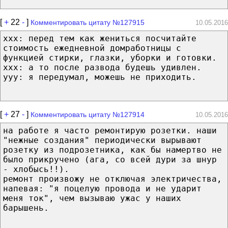
[
+
22
-
]
Комментировать цитату №127915
10.05.2016
xxx: перед тем как жениться посчитайте
стоимость ежедневной домработницы с
функцией стирки, глазки, уборки и готовки.
xxx: а то после развода будешь удивлен.
yyy: я передумал, можешь не приходить.
[
+
27
-
]
Комментировать цитату №127914
10.05.2016
на работе я часто ремонтирую розетки. наши
"нежные создания" периодически вырывают
розетку из подрозетника, как бы намертво не
было прикручено (ага, со всей дури за шнур
- хлобысь!!).
ремонт произвожу не отключая электричества,
напевая: "я поцелую провода и не ударит
меня ток", чем вызываю ужас у наших
барышень.