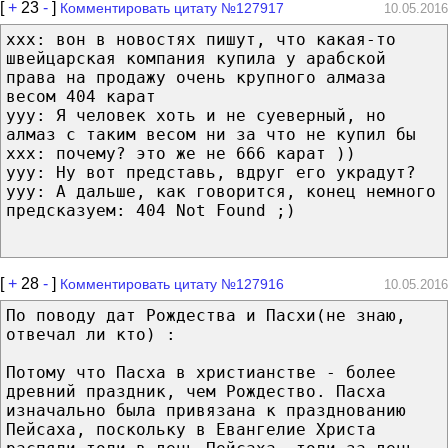
[
+
23
-
]
Комментировать цитату №127917
10.05.2016
xxx: вон в новостях пишут, что какая-то
швейцарская компания купила у арабской
права на продажу очень крупного алмаза
весом 404 карат
yyy: Я человек хоть и не суеверный, но
алмаз с таким весом ни за что не купил бы
xxx: почему? это же не 666 карат ))
yyy: Ну вот представь, вдруг его украдут?
yyy: А дальше, как говорится, конец немного
предсказуем: 404 Not Found ;)
[
+
28
-
]
Комментировать цитату №127916
10.05.2016
По поводу дат Рождества и Пасхи(не знаю,
отвечал ли кто) :
Потому что Пасха в христианстве - более
древний праздник, чем Рождество. Пасха
изначально была привязана к празднованию
Пейсаха, поскольку в Евангелие Христа