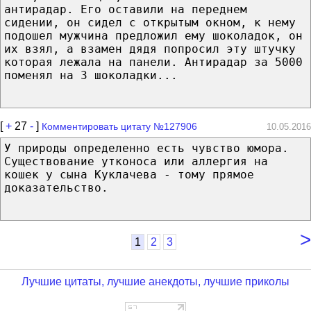
антирадар. Его оставили на переднем
сидении, он сидел с открытым окном, к нему
подошел мужчина предложил ему шоколадок, он
их взял, а взамен дядя попросил эту штучку
которая лежала на панели. Антирадар за 5000
поменял на 3 шоколадки...
[
+
27
-
]
Комментировать цитату №127906
10.05.2016
У природы определенно есть чувство юмора.
Существование утконоса или аллергия на
кошек у сына Куклачева - тому прямое
доказательство.
>
1
2
3
Лучшие цитаты, лучшие анекдоты, лучшие приколы