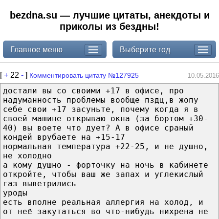
bezdna.su — лучшие цитаты, анекдоты и
приколы из бездны!
Главное меню
Выберите год
[
+
22
-
]
Комментировать цитату №127925
10.05.2016
достали вы со своими +17 в офисе, про
надуманность проблемы вообще пздц,в жопу
себе свои +17 засуньте, почему когда я в
своей машине открываю окна (за бортом +30-
40) вы воете что дует? А в офисе сраный
кондей врубаете на +15-17
нормальная температура +22-25, и не душно,
не холодно
а кому душно - форточку на ночь в кабинете
откройте, чтобы ваш же запах и углекислый
газ выветрились
уроды
есть вполне реальная аллергия на холод, и
от неё закутаться во что-нибудь нихрена не