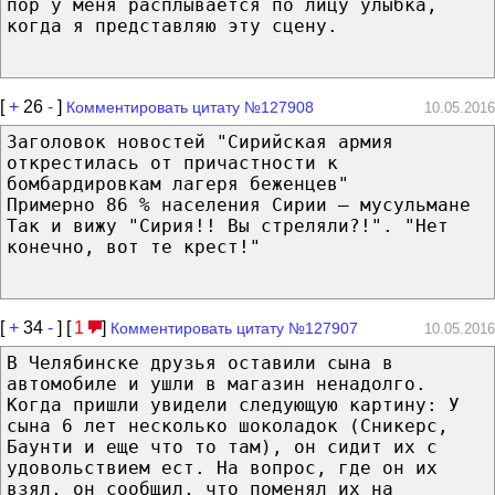
пор у меня расплывается по лицу улыбка,
когда я представляю эту сцену.
[
+
26
-
]
Комментировать цитату №127908
10.05.2016
Заголовок новостей "Сирийская армия
открестилась от причастности к
бомбардировкам лагеря беженцев"
Примерно 86 % населения Сирии — мусульмане
Так и вижу "Сирия!! Вы стреляли?!". "Нет
конечно, вот те крест!"
[
+
34
-
] [
1
]
Комментировать цитату №127907
10.05.2016
В Челябинске друзья оставили сына в
автомобиле и ушли в магазин ненадолго.
Когда пришли увидели следующую картину: У
сына 6 лет несколько шоколадок (Сникерс,
Баунти и еще что то там), он сидит их с
удовольствием ест. На вопрос, где он их
взял, он сообщил, что поменял их на