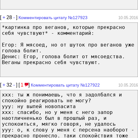
[
+
28
-
]
Комментировать цитату №127923
10.05.2016
*картинка про веганов, которые прекрасно
себя чувствуют* - комментарий:
Егор: Я мясоед, но от шуток про веганов уже
голова болит.
Денис: Егор, голова болит от мясоедства.
Веганы прекрасно себя чувствуют.
[
+
32
-
] [
1
]
Комментировать цитату №127922
10.05.2016
xxx: ты ж понимаешь, что я задолбался и
спокойно реагировать не могу?
yyy: ну выпей новопасита
xxx: спасибо, но у меня с него запор
наотличненько был в прошлый раз, и
успокоиться, мягко говоря, не удалось
yyy: о, к слову у меня с персена наоборот -
прекрасно пронесло. таки спокойствия тоже