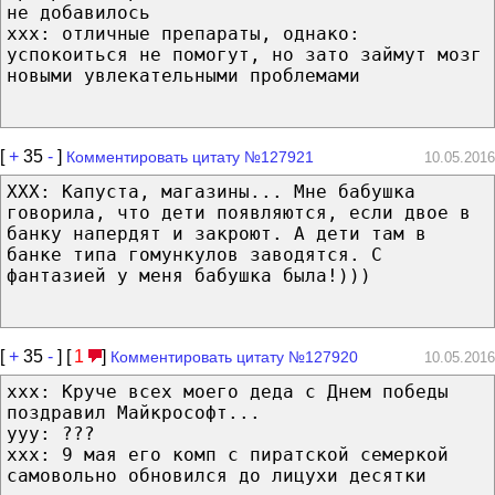
не добавилось
xxx: отличные препараты, однако:
успокоиться не помогут, но зато займут мозг
новыми увлекательными проблемами
[
+
35
-
]
Комментировать цитату №127921
10.05.2016
XXX: Капуста, магазины... Мне бабушка
говорила, что дети появляются, если двое в
банку напердят и закроют. А дети там в
банке типа гомункулов заводятся. С
фантазией у меня бабушка была!)))
[
+
35
-
] [
1
]
Комментировать цитату №127920
10.05.2016
xxx: Круче всех моего деда с Днем победы
поздравил Майкрософт...
yyy: ???
xxx: 9 мая его комп с пиратской семеркой
самовольно обновился до лицухи десятки