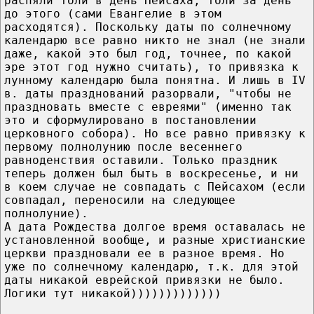
распяли толи в день Пейсаха, толи за день
до этого (сами Евангелие в этом
расходятся). Поскольку даты по солнечному
календарю все равно никто не знал (не знали
даже, какой это был год, точнее, по какой
эре этот год нужно считать), то привязка к
лунному календарю была понятна. И лишь в IV
в. даты празднований разорвали, "чтобы не
праздновать вместе с евреями" (именно так
это и сформулировано в постановлении
церковного собора). Но все равно привязку к
первому полнолунию после весеннего
равноденствия оставили. Только праздник
теперь должен был быть в воскресенье, и ни
в коем случае не совпадать с Пейсахом (если
совпадал, переносили на следующее
полнолуние).
А дата Рождества долгое время оставалась не
установленной вообще, и разные христианские
церкви праздновали ее в разное время. Но
уже по солнечному календарю, т.к. для этой
даты никакой еврейской привязки не было.
Логики тут никакой)))))))))))))