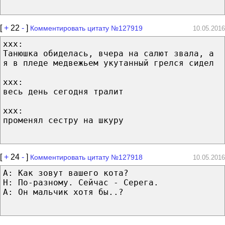
[
+
22
-
]
Комментировать цитату №127919
10.05.2016
xxx:
Танюшка обиделась, вчера на салют звала, а
я в пледе медвежьем укутанный грелся сидел
xxx:
весь день сегодня тралит
xxx:
променял сестру на шкуру
[
+
24
-
]
Комментировать цитату №127918
10.05.2016
А: Как зовут вашего кота?
Н: По-разному. Сейчас - Серега.
А: Он мальчик хотя бы..?