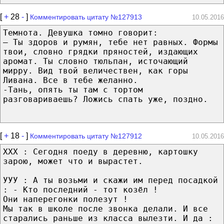
[
+
28
-
]
Комментировать цитату №127913
10.05.2016
Темнота. Девушка томно говорит:
– Ты здоров и румян, тебе нет равных. Формы
твои, словно грядки пряностей, издающих
аромат. Ты словно тюльпан, источающий
мирру. Вид твой величествен, как горы
Ливана. Все в тебе желанно.
-Тань, опять ты там с тортом
разговариваешь? Ложись спать уже, поздно.
[
+
18
-
]
Комментировать цитату №127912
10.05.2016
ХХХ : Сегодня поеду в деревню, картошку
зарою, может что и вырастет.
УУУ : А ты возьми и скажи им перед посадкой
: - Кто последний - тот козёл !
Они наперегонки полезут !
Мы так в школе после звонка делали. И все
старались раньше из класса вылезти. И да :