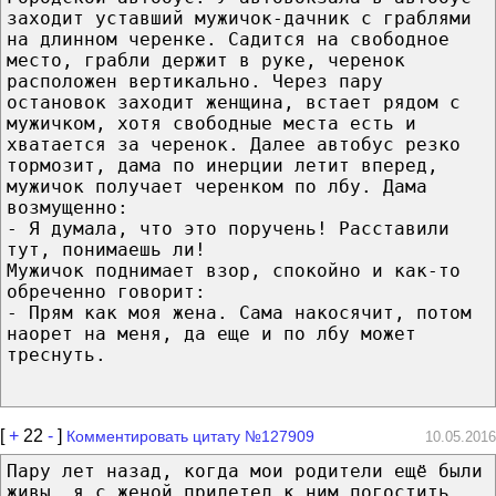
заходит уставший мужичок-дачник с граблями
на длинном черенке. Садится на свободное
место, грабли держит в руке, черенок
расположен вертикально. Через пару
остановок заходит женщина, встает рядом с
мужичком, хотя свободные места есть и
хватается за черенок. Далее автобус резко
тормозит, дама по инерции летит вперед,
мужичок получает черенком по лбу. Дама
возмущенно:
- Я думала, что это поручень! Расставили
тут, понимаешь ли!
Мужичок поднимает взор, спокойно и как-то
обреченно говорит:
- Прям как моя жена. Сама накосячит, потом
наорет на меня, да еще и по лбу может
треснуть.
[
+
22
-
]
Комментировать цитату №127909
10.05.2016
Пару лет назад, когда мои родители ещё были
живы, я с женой прилетел к ним погостить.