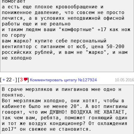
помогает
а есть еще плохое кровообращение и
пониженное давление, что совсем не просто
лечится, а в условиях неподвижной офисной
работы еще и не реально
и таким людям ваши "комфортные" +17 как нож
по горлу
вам жарко? купите себе персональный
вентилятор с питанием от юсб, цена 50-200
российских рублей, и вам не "жарко", и нам
не холодно
[
+
22
-
] [
3
]
Комментировать цитату №127924
10.05.2016
В сраче мерзляков и пингвинов мне одно н
понятно.
Вот мерзлякам холодно, они хотят, чтобы в
кабинете было не менее 20°. А вот пингвины
говорят, что им ДУШНО! ВОЗДУХА НЕ ХВАТАЕТ,
так чем вам, ребята, поможет гоняющий один
и тот же воздух кондиционер? От охлаждения
до17° он свежее не становится.