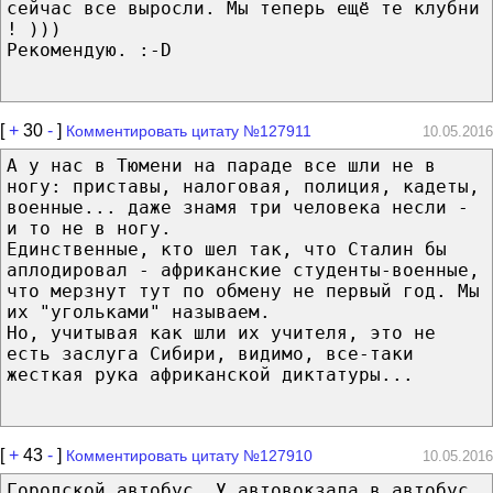
сейчас все выросли. Мы теперь ещё те клубни
! )))
Рекомендую. :-D
[
+
30
-
]
Комментировать цитату №127911
10.05.2016
А у нас в Тюмени на параде все шли не в
ногу: приставы, налоговая, полиция, кадеты,
военные... даже знамя три человека несли -
и то не в ногу.
Единственные, кто шел так, что Сталин бы
аплодировал - африканские студенты-военные,
что мерзнут тут по обмену не первый год. Мы
их "угольками" называем.
Но, учитывая как шли их учителя, это не
есть заслуга Сибири, видимо, все-таки
жесткая рука африканской диктатуры...
[
+
43
-
]
Комментировать цитату №127910
10.05.2016
Городской автобус. У автовокзала в автобус