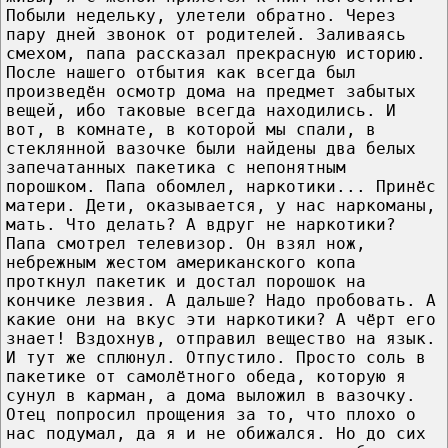
Побыли недельку, улетели обратно. Через
пару дней звонок от родителей. Заливаясь
смехом, папа рассказал прекрасную историю.
После нашего отбытия как всегда был
произведён осмотр дома на предмет забытых
вещей, ибо таковые всегда находились. И
вот, в комнате, в которой мы спали, в
стеклянной вазочке были найдены два белых
запечатанных пакетика с непонятным
порошком. Папа обомлел, наркотики... Принёс
матери. Дети, оказывается, у нас наркоманы,
мать. Что делать? А вдруг не наркотики?
Папа смотрел телевизор. Он взял нож,
небрежным жестом американского копа
проткнул пакетик и достал порошок на
кончике лезвия. А дальше? Надо пробовать. А
какие они на вкус эти наркотики? А чёрт его
знает! Вздохнув, отправил вещество на язык.
И тут же сплюнул. Отпустило. Просто соль в
пакетике от самолётного обеда, которую я
сунул в карман, а дома выложил в вазочку.
Отец попросил прощения за то, что плохо о
нас подумал, да я и не обижался. Но до сих