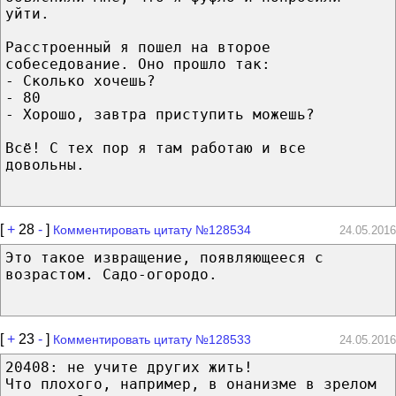
уйти.
Расстроенный я пошел на второе
собеседование. Оно прошло так:
- Сколько хочешь?
- 80
- Хорошо, завтра приступить можешь?
Всё! С тех пор я там работаю и все
довольны.
[
+
28
-
]
Комментировать цитату №128534
24.05.2016
Это такое извращение, появляющееся с
возрастом. Садо-огородо.
[
+
23
-
]
Комментировать цитату №128533
24.05.2016
20408: не учите других жить!
Что плохого, например, в онанизме в зрелом