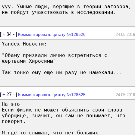
yyy: Умные люди, верящие в теории заговора,
не пойдут учавствовать в исследовании.
[
+
34
-
]
Комментировать цитату №128526
24.05.2016
Yandex Новости:
"Обаму призвали лично встретиться с
жертвами Хиросимы"
Так тонко ему еще ни разу не намекали...
[
+
27
-
]
Комментировать цитату №128525
24.05.2016
На это
Если физик не может объяснить свои слова
уборщице, значит, он сам не понимает, что
говорит.
Я где-то слышал, что нет больших