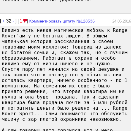
[
+
32
-
] [
1
]
Комментировать цитату №128536
24.05.2016
Видимо есть некая магическая любовь к Range
Rover'ам у не богатых людей. В общем
маленькая история рассказанная о своем
товарище моим коллегой: Товарищ из далеко
не богатой семьи и, скажем так, не с лучшим
образованием. Работает в охране и особо
видимо ему от жизни ничего и не нужно.
Спустя пару лет женился на своей девушке и
так вышло что в наследство у обоих из них
осталась квартира, ничего особенного - по 1
комнатной. На семейном их совете было
принято решение, что вторая квартира им не
нужна и она будет продана. Так и сделали
квартира была продана почти за 5 млн рублей
и потратить деньги было решено на ... Range
Rover Sport... Сами понимаете что обслужить
машину с зар платой охранника невозможно.
А сам товарищ зато гордился что у него