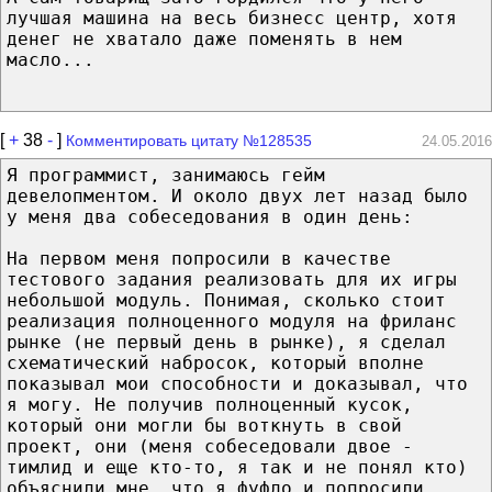
лучшая машина на весь бизнесс центр, хотя
денег не хватало даже поменять в нем
масло...
[
+
38
-
]
Комментировать цитату №128535
24.05.2016
Я программист, занимаюсь гейм
девелопментом. И около двух лет назад было
у меня два собеседования в один день:
На первом меня попросили в качестве
тестового задания реализовать для их игры
небольшой модуль. Понимая, сколько стоит
реализация полноценного модуля на фриланс
рынке (не первый день в рынке), я сделал
схематический набросок, который вполне
показывал мои способности и доказывал, что
я могу. Не получив полноценный кусок,
который они могли бы воткнуть в свой
проект, они (меня собеседовали двое -
тимлид и еще кто-то, я так и не понял кто)
объяснили мне, что я фуфло и попросили