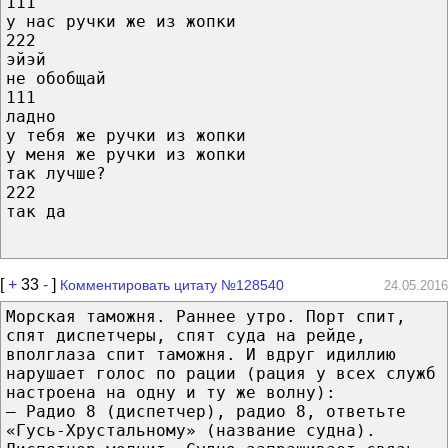
111
у нас ручки же из жопки
222
эйэй
не обобщай
111
ладно
у тебя же ручки из жопки
у меня же ручки из жопки
так лучше?
222
так да
[
+
33
-
]
Комментировать цитату №128540
24.05.2016
Морская таможня. Раннее утро. Порт спит,
спят диспетчеры, спят суда на рейде,
вполглаза спит таможня. И вдруг идиллию
нарушает голос по рации (рация у всех служб
настроена на одну и ту же волну):
— Радио 8 (диспетчер), радио 8, ответьте
«Гусь-Хрустальному» (название судна).