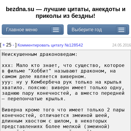
bezdna.su — лучшие цитаты, анекдоты и
приколы из бездны!
Главное меню
Выберите год
[
+
25
-
]
Комментировать цитату №128542
24.05.2016
Неискушенным драконоведам:
ххх: Мало кто знает, что существо, которое
в фильме "Хоббит" называют драконом, на
самом деле является виверном.
ууу: ну у Кембербеча рук только на крылья
хватило. поясню: виверн имеет только одну,
заднюю пару конечностей, а вместо передней
— перепончатые крылья.
Виверна кроме того что имеет только 2 пары
конечностей, отличается змеиной шеей,
длинным хвостом с шилом, в некоторых
представлениях более мелкой (змеиной)