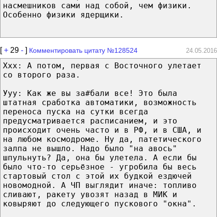
насмешников сами над собой, чем физики.
Особенно физики ядерщики.
[
+
29
-
]
Комментировать цитату №128524
24.05.2016
Ххх: А потом, первая с Восточного улетает
со второго раза.
Ууу: Как же вы за#бали все! Это была
штатная сработка автоматики, возможность
переноса пуска на сутки всегда
предусматривается расписанием, и это
происходит очень часто и в РФ, и в США, и
на любом космодроме. Ну да, патетического
залпа не вышло. Надо было "на авось"
шпульнуть? Да, она бы улетела. А если бы
было что-то серьёзное - угробила бы весь
стартовый стол с этой их будкой ездючей
новомодной. А ЧП выглядит иначе: топливо
сливают, ракету увозят назад в МИК и
ковыряют до следующего пускового "окна".