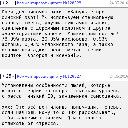
[
+
31
-
]
Комментировать цитату №128528
24.05.2016
Идея для шиномонтажки: «Забудьте про
финский азот! Мы используем специальную
газовую смесь, улучшающую амортизацию,
сцепление с дорожным полотном и другие
характеристики колеса. Уникальный состав!
78,09% азота, 20,95% кислорода, 0,93%
аргона, 0,03% углекислого газа, а также
особые присадки: неон, метан, гелий,
криптон, водород и ксенон!».
[
+
25
-
]
Комментировать цитату №128527
24.05.2016
Установлены особенности людей, которые
верят в теории заговора - высокий уровень
стресса, низкий IQ, заниженная самооценка.
xxx: Это всё рептилоиды придумали. Теперь,
если начнёшь кому-то о них рассказывать,
тебя заклеймят низким IQ и отправят
отдыхать от стресса.