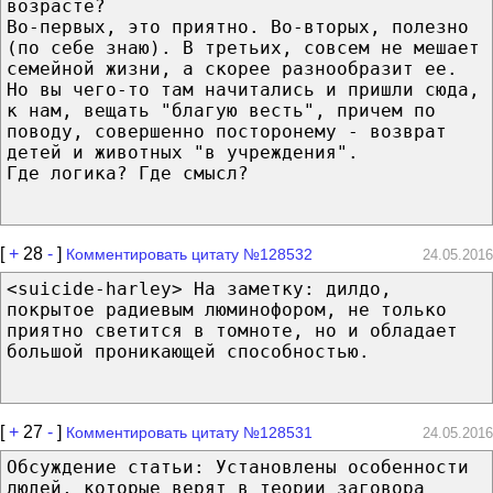
возрасте?
Во-первых, это приятно. Во-вторых, полезно
(по себе знаю). В третьих, совсем не мешает
семейной жизни, а скорее разнообразит ее.
Но вы чего-то там начитались и пришли сюда,
к нам, вещать "благую весть", причем по
поводу, совершенно посторонему - возврат
детей и животных "в учреждения".
Где логика? Где смысл?
[
+
28
-
]
Комментировать цитату №128532
24.05.2016
<suicide-harley> На заметку: дилдо,
покрытое радиевым люминофором, не только
приятно светится в томноте, но и обладает
большой проникающей способностью.
[
+
27
-
]
Комментировать цитату №128531
24.05.2016
Обсуждение статьи: Установлены особенности
людей, которые верят в теории заговора