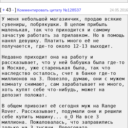
[
+
43
-
]
Комментировать цитату №128537
24.05.2016
У меня небольшой магазинчик, продаю всякие
сувениры, побрякушки. В целом прибыль
маленькая, так что приходится и самому
зачастую работать за прилавком. Но в помощь
нанял девушку. Платить много её не
получается, где-то около 12-13 выходит.
Недавно приходит она на работу и
рассказывает, что у ней бабушка была где-то
в Москве, уже старенькая была, так что
наследство осталось, счет в банке где-то
миллионов на 3. Повезло, думаю, они с мужем
комнату снимают, сам зарабатывает не много,
хоть купят себе что-нибудь, может на
депозит положат.
В общем привозит её сегодня муж на Range
Rover. Рассказывает, подумали они и решили
себе купить машину... о_О На все 3
миллиона. Пожаловалась, что заправились
только на 3 тысячи. Дороговато.