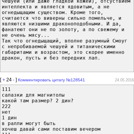
чешуей (или даже гладкой кожей), отсуствием
интеллекта и является ядовитым, а не
огнедыщащим существом. Кроме того,
считается что виверны сильно помельче, и
являются низшими драконоподобными. И да,
фанатеют они не по золоту, а по свежему и
не очень мясу...
Так что огнедыщащий, вполне разумный Смоуг
с непробиваемой чешуей и титаническими
габаритами и возрастом, это скорее именно
дракон, пусть и без передних лап.
[
+
24
-
]
Комментировать цитату №128541
24.05.2016
111
салазки для магнитолы
какой там размер? 2 дин?
222
нет
1 дин
в ралли могут быть
хочеш давай сами поставим вечером