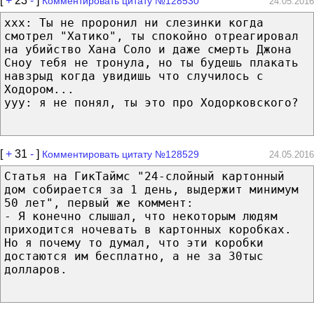
[
+
23
-
]
Комментировать цитату №128530
24.05.2016
ххх: Ты не проронил ни слезинки когда
смотрел "Хатико", ты спокойно отреагировал
на убийство Хана Соло и даже смерть Джона
Сноу тебя не тронула, но ты будешь плакать
навзрыд когда увидишь что случилось с
Ходором...
ууу: я не понял, ты это про Ходорковского?
[
+
31
-
]
Комментировать цитату №128529
24.05.2016
Статья на ГикТаймс "24-слойный картонный
дом собирается за 1 день, выдержит минимум
50 лет", первый же коммент:
- Я конечно слышал, что некоторым людям
приходится ночевать в картонных коробках.
Но я почему то думал, что эти коробки
достаются им бесплатно, а не за 30тыс
долларов.