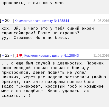
проверить, стоит ли у меня...
[
+
20
-
]
Комментировать цитату №128844
31.05.2016
xxx: Ой, а чего это у тебя синий экран
скринсейвером? Разве не страшно?
yyy: Страшно. Но я не боюсь.
[
+
22
-
] [
1
]
Комментировать цитату №128843
31.05.2016
... а ещё был случай в девяностых. Паренёк
один молодой только-только в бригаду
пристроился, денег поднять не успел
никаких, через две недели застрелили (война
бригад), так зато похороны пышные были,
водка "Смирнофф", красивый гроб и козырное
место на кладбище. Жизнь удалась так
сказать... (