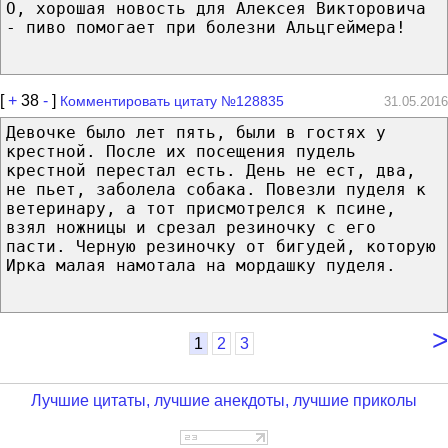
О, хорошая новость для Алексея Викторовича
- пиво помогает при болезни Альцгеймера!
[
+
38
-
]
Комментировать цитату №128835
31.05.2016
Девочке было лет пять, были в гостях у
крестной. После их посещения пудель
крестной перестал есть. День не ест, два,
не пьет, заболела собака. Повезли пуделя к
ветеринару, а тот присмотрелся к псине,
взял ножницы и срезал резиночку с его
пасти. Черную резиночку от бигудей, которую
Ирка малая намотала на мордашку пуделя.
>
1
2
3
Лучшие цитаты, лучшие анекдоты, лучшие приколы