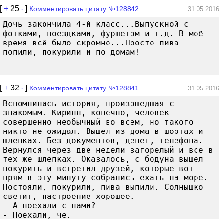
[
+
25
-
]
Комментировать цитату №128842
31.05.2016
Дочь закончила 4-й класс...Выпускной с
фотками, поездками, фуршетом и т.д. В моё
время всё было скромно...Просто пива
попили, покурили и по домам!
[
+
32
-
]
Комментировать цитату №128841
31.05.2016
Вспомнилась история, произошедшая с
знакомым. Кирилл, конечно, человек
совершенно необычный во всем, но такого
никто не ожидал. Вышел из дома в шортах и
шлепках. Без документов, денег, телефона.
Вернулся через две недели загорелый и все в
тех же шлепках. Оказалось, с бодуна вышел
покурить и встретил друзей, которые вот
прям в эту минуту собрались ехать на море.
Постояли, покурили, пива выпили. Солнышко
светит, настроение хорошее.
- А поехали с нами?
- Поехали, че.