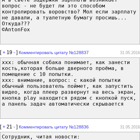
вопрос - не будет ли это способом
контролировать воровство? Мол если зарплату
не давали, а туалетную бумагу просишь...
Откуда???
©AntonFox
[
+
19
-
]
Комментировать цитату №128837
31.05.2016
xxx: обычная собака понимает, как занести
кость,которая больше дверного проёма, в
помещение с 10 попытки.
xxx: внимание, вопрос: с какой попытки
обычный пользователь поймет, как запустить
видео, когда плеер развернут на весь экран,
кнопка play находится рядом с кнопкой пуск,
а панель задач автоматически скрывается
[
+
21
-
]
Комментировать цитату №128836
31.05.2016
Сотрудник, читая новости: