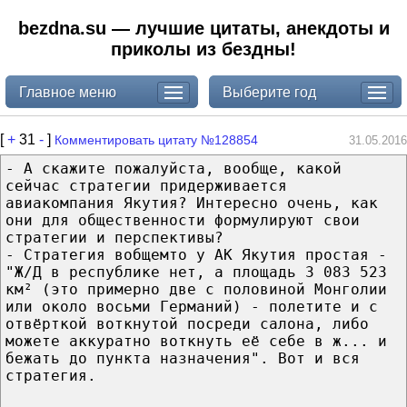
bezdna.su — лучшие цитаты, анекдоты и
приколы из бездны!
Главное меню
Выберите год
[
+
31
-
]
Комментировать цитату №128854
31.05.2016
- А скажите пожалуйста, вообще, какой
сейчас стратегии придерживается
авиакомпания Якутия? Интересно очень, как
они для общественности формулируют свои
стратегии и перспективы?
- Стратегия вобщемто у АК Якутия простая -
"Ж/Д в республике нет, а площадь 3 083 523
км² (это примерно две с половиной Монголии
или около восьми Германий) - полетите и с
отвёрткой воткнутой посреди салона, либо
можете аккуратно воткнуть её себе в ж... и
бежать до пункта назначения". Вот и вся
стратегия.