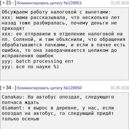
[
+
21
-
]
Комментировать цитату №128851
31.05.2016
Обсуждаем работу налоговой с вычетами:
xxx: мама рассказывала, что несколько лет
назад тоже разбиралась, почему деньги не
приходят
xxx: ее отправили в отделение налоговой на
пл. Соляной, и там объяснили, что обращения
обрабатываются пачками, и если в пачке есть
ошибка, то она заворачивается целиком до
исправления ошибок
yyy: batch processing епт
yyy: все по науке %)
[
+
34
-
]
Комментировать цитату №128850
31.05.2016
Canakau: На автобус опоздал, следующего
полчаса ждать
diamant: я вырос в деревне, у нас, если
опоздал на автобус, то следующий придёт
только осенью