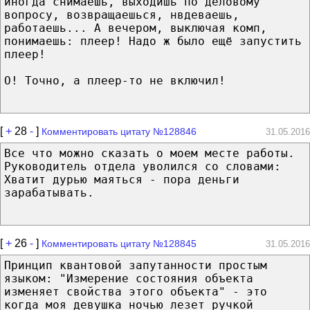
иногда снимаешь, выходишь по деловому
вопросу, возвращаешься, нвдеваешь,
работаешь... А вечером, выключая комп,
понимаешь: плеер! Надо ж было ещё запустить
плеер!
О! Точно, а плеер-то не включил!
[
+
28
-
]
Комментировать цитату №128846
31.05.2016
Все что можно сказать о моем месте работы.
Руководитель отдела уволился со словами:
Хватит дурью маяться - пора деньги
зарабатывать.
[
+
26
-
]
Комментировать цитату №128845
31.05.2016
Принцип квантовой запутанности простым
языком: "Измерение состояния объекта
изменяет свойства этого объекта" - это
когда моя девушка ночью лезет ручкой