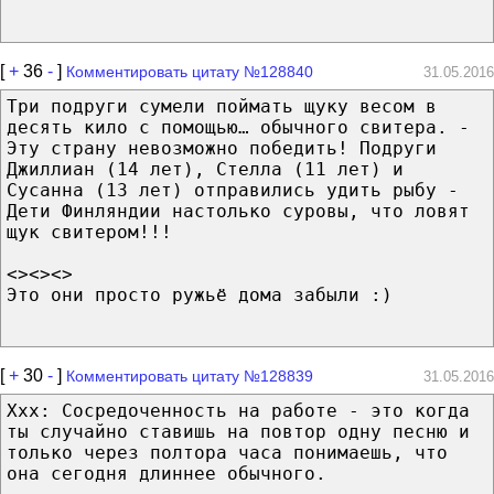
[
+
36
-
]
Комментировать цитату №128840
31.05.2016
Три подруги сумели поймать щуку весом в
десять кило с помощью… обычного свитера. -
Эту страну невозможно победить! Подруги
Джиллиан (14 лет), Стелла (11 лет) и
Сусанна (13 лет) отправились удить рыбу -
Дети Финляндии настолько суровы, что ловят
щук свитером!!!
<><><>
Это они просто ружьё дома забыли :)
[
+
30
-
]
Комментировать цитату №128839
31.05.2016
Ххх: Сосредоченность на работе - это когда
ты случайно ставишь на повтор одну песню и
только через полтора часа понимаешь, что
она сегодня длиннее обычного.