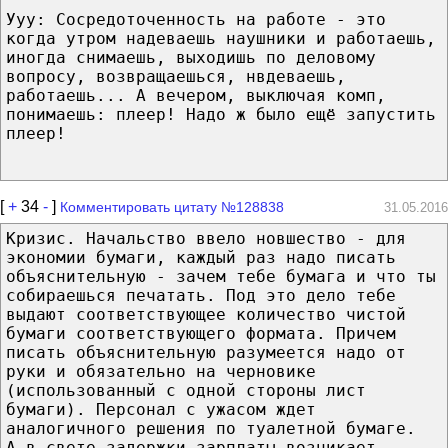
Ууу: Сосредоточенность на работе - это
когда утром надеваешь наушники и работаешь,
иногда снимаешь, выходишь по деловому
вопросу, возвращаешься, нвдеваешь,
работаешь... А вечером, выключая комп,
понимаешь: плеер! Надо ж было ещё запустить
плеер!
[
+
34
-
]
Комментировать цитату №128838
31.05.2016
Кризис. Начальство ввело новшество - для
экономии бумаги, каждый раз надо писать
объяснительную - зачем тебе бумага и что ты
собираешься печатать. Под это дело тебе
выдают соответствующее количество чистой
бумаги соответствующего формата. Причем
писать объяснительную разумеется надо от
руки и обязательно на черновике
(использованный с одной стороны лист
бумаги). Персонал с ужасом ждет
аналогичного решения по туалетной бумаге.
А в свете задержки зарплаты возникает