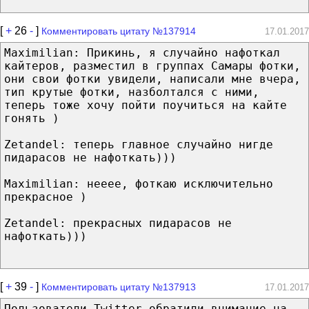
[
+
26
-
]
Комментировать цитату №137914
17.01.2017
Maximilian: Прикинь, я случайно нафоткал
кайтеров, разместил в группах Самары фотки,
они свои фотки увидели, написали мне вчера,
тип крутые фотки, назболтался с ними,
теперь тоже хочу пойти поучиться на кайте
гонять )
Zetandel: теперь главное случайно нигде
пидарасов не нафоткать)))
Maximilian: нееее, фоткаю исключительно
прекрасное )
Zetandel: прекрасных пидарасов не
нафоткать)))
[
+
39
-
]
Комментировать цитату №137913
17.01.2017
Пользователи Twitter обратили внимание на