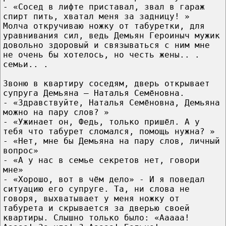
- «Сосед в лифте приставал, звал в гараж
спирт пить, хватал меня за задницу! »
Молча откручиваю ножку от табуретки, для
уравнивания сил, ведь Демьян Героиныч мужик
довольно здоровый и связываться с ним мне
не очень бы хотелось, но честь жены.. .
семьи.. .
Звоню в квартиру соседям, дверь открывает
супруга Демьяна – Наталья Семёновна.
- «Здравствуйте, Наталья Семёновна, Демьяна
можно на пару слов? »
- «Ужинает он, Федь, только пришёл. А у
тебя что табурет сломался, помощь нужна? »
- «Нет, мне бы Демьяна на пару слов, личный
вопрос»
- «А у нас в семье секретов нет, говори
мне»
- «Хорошо, вот в чём дело» - И я поведал
ситуацию его супруге. Та, ни слова не
говоря, выхватывает у меня ножку от
табурета и скрывается за дверью своей
квартиры. Слышно только было: «Ааааа!