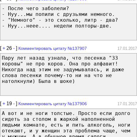
- После чего заболели?
- Нуу...мы попили с друзьями немного.
- "Немного" - это сколько, литр - два?
- Нуу...неее.... недели полторы-две.
[
+
26
-
]
Комментировать цитату №137907
17.01.2017
Пару лет назад узнала, что песенка "33
коровы" не про коров. Она про алфавит!
Никогда над этим не задумывалась, и даже
слова песенки почему-то ни на что не
натолкнули) Была в шоке)
[
+
19
-
]
Комментировать цитату №137906
17.01.2017
А вот и не ноги толстые. Просто если долго
сидеть за столом в жаркой наполненной
людьми комнате, есть и пить алкоголь, ноги
отекают, и у женщин эта проблема чаще, чем
у мужчин. А в обычное время сапоги