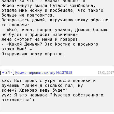
Ааааа! За что! ? Ааааа! Больно! »
Через минуту вышла Наталья Семёновна,
отдала мне ножку и пообещала, что такого
больше не повторится.
Возвращаюсь домой, вкручиваю ножку обратно
со словами:
- «Всё, жена, вопрос улажен, Демьян больше
не будет и приносит извинения»
Жена смотрит на меня и говорит:
- «Какой Демьян? Это Костик с восьмого
этажа был! »
Откручиваю ножку обратно…
[
+
24
-
]
Комментировать цитату №137918
17.01.2017
xxx: Вот идешь с утра после попойки и
думаешь "Зачем я столько пил, ну
зачем?.Хреново ведь будет"
yyy: Я это называю "Чувство собственного
отстоинства")