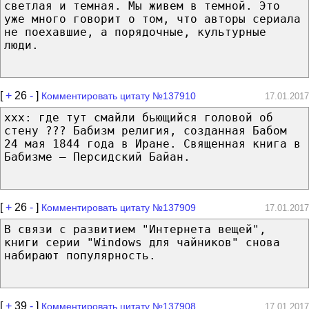
светлая и темная. Мы живем в темной. Это
уже много говорит о том, что авторы сериала
не поехавшие, а порядочные, культурные
люди.
[
+
26
-
]
Комментировать цитату №137910
17.01.2017
ххх: где тут смайли бьющийся головой об
стену ??? Бабизм религия, созданная Бабом
24 мая 1844 года в Иране. Священная книга в
Бабизме — Персидский Байан.
[
+
26
-
]
Комментировать цитату №137909
17.01.2017
В связи с развитием "Интернета вещей",
книги серии "Windows для чайников" снова
набирают популярность.
[
+
39
-
]
Комментировать цитату №137908
17.01.2017