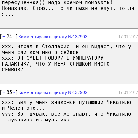
пересушенная(( надо кремом помазать!
Помазала. Стою... то ли лыжи не едут, то ли
я...
[
+
24
-
]
Комментировать цитату №137903
17.01.2017
xxx: играл в Стелларис. и он выдаёт, что у
меня слишком много сейвов
xxx: ОН СМЕЕТ ГОВОРИТЬ ИМПЕРАТОРУ
ГАЛАКТИКИ, ЧТО У МЕНЯ СЛИШКОМ МНОГО
СЕЙВОВ?!
[
+
35
-
]
Комментировать цитату №137902
17.01.2017
xxx: Был у меня знакомый путающий Чикатило
и Челентано...
yyy: Вот дурак, все же знают, что Чикатило
- луковица из мультика