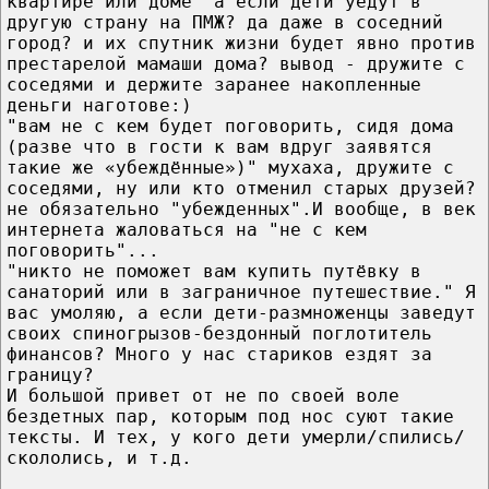
квартире или доме" а если дети уедут в
другую страну на ПМЖ? да даже в соседний
город? и их спутник жизни будет явно против
престарелой мамаши дома? вывод - дружите с
соседями и держите заранее накопленные
деньги наготове:)
"вам не с кем будет поговорить, сидя дома
(разве что в гости к вам вдруг заявятся
такие же «убеждённые»)" мухаха, дружите с
соседями, ну или кто отменил старых друзей?
не обязательно "убежденных".И вообще, в век
интернета жаловаться на "не с кем
поговорить"...
"никто не поможет вам купить путёвку в
санаторий или в заграничное путешествие." Я
вас умоляю, а если дети-размноженцы заведут
своих спиногрызов-бездонный поглотитель
финансов? Много у нас стариков ездят за
границу?
И большой привет от не по своей воле
бездетных пар, которым под нос суют такие
тексты. И тех, у кого дети умерли/спились/
скололись, и т.д.