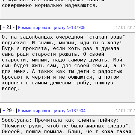
совершенно нормально надеваются.
[
+
21
-
]
Комментировать цитату №137905
17.01.2017
О, на задолбанцах очередной "стакан воды"
подъехал. И знашь, милый, иди ты в жопу!
Будь я проклята, если хоть раз я думала
сына ради старости рожать. О своей
старости, милый, надо самому думать. Мой
сын будет жить сам, для своей семьи, а не
для меня. А таких как ты дети с радостью
бросают к чертям и не общаются, а потом
хоронят в самом дешевом гробу, плюнув
вслед.
[
+
29
-
]
Комментировать цитату №137904
17.01.2017
Sodolyana: Прочитала как клеить плёнку:
"Помойте руки, чтоб не было жирных следов".
Окееей, пошла помыла. Блин, че-т кожа такая