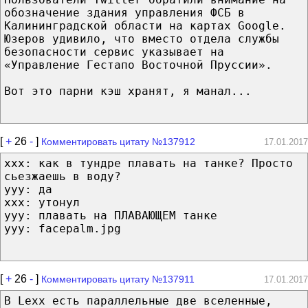
обозначение здания управления ФСБ в
Калининградской области на картах Google.
Юзеров удивило, что вместо отдела службы
безопасности сервис указывает на
«Управление Гестапо Восточной Пруссии».
Вот это парни кэш хранят, я манал...
[
+
26
-
]
Комментировать цитату №137912
17.01.2017
xxx: как в тундре плавать на танке? Просто
сьезжаешь в воду?
yyy: да
xxx: утонул
yyy: плавать на ПЛАВАЮЩЕМ танке
yyy: facepalm.jpg
[
+
26
-
]
Комментировать цитату №137911
17.01.2017
В Lexx есть параллельные две вселенные,