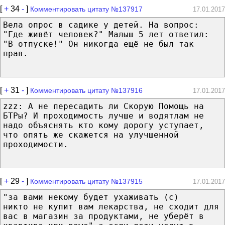
[
+
34
-
]
Комментировать цитату №137917
17.01.2017
Вела опрос в садике у детей. На вопрос:
"Где живёт человек?" Малыш 5 лет ответил:
"В отпуске!" Он никогда ещё не был так
прав.
[
+
31
-
]
Комментировать цитату №137916
17.01.2017
zzz: А не пересадить ли Скорую Помощь на
БТРы? И проходимость лучше и водятлам не
надо объяснять кто кому дорогу уступает,
что опять же скажется на улучшенной
проходимости.
[
+
29
-
]
Комментировать цитату №137915
17.01.2017
"за вами некому будет ухаживать (с)
никто не купит вам лекарства, не сходит для
вас в магазин за продуктами, не уберёт в