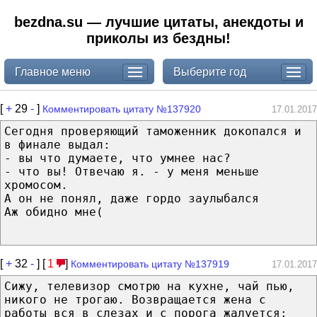
bezdna.su — лучшие цитаты, анекдоты и
приколы из бездны!
Главное меню
Выберите год
[
+
29
-
]
Комментировать цитату №137920
17.01.2017
Сегодня проверяющий таможенник докопался и
в финале выдал:
- вы что думаете, что умнее нас?
- что вы! Отвечаю я. - у меня меньше
хромосом.
А он не понял, даже гордо заулыбался
Аж обидно мне(
[
+
32
-
] [
1
]
Комментировать цитату №137919
17.01.2017
Сижу, телевизор смотрю на кухне, чай пью,
никого не трогаю. Возвращается жена с
работы вся в слезах и с порога жалуется: