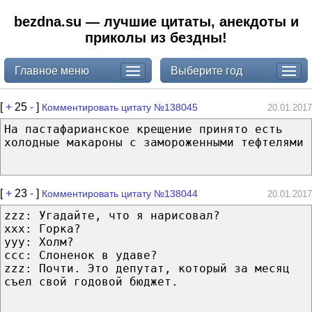
bezdna.su — лучшие цитаты, анекдоты и
приколы из бездны!
Главное меню
Выберите год
[
+
25
-
]
Комментировать цитату №138045
20.01.2017
На пастафарианское крещение принято есть
холодные макароны с замороженными тефтелями
[
+
23
-
]
Комментировать цитату №138044
20.01.2017
zzz: Угадайте, что я нарисовал?
xxx: Горка?
yyy: Холм?
ccc: Слоненок в удаве?
zzz: Почти. Это депутат, который за месяц
съел свой годовой бюджет.