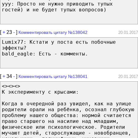
yyy: Просто не нужно приводить тупых
гостей) и не будет тупых вопросов)
[
+
23
-
]
Комментировать цитату №138042
20.01.2017
Lumix77: Кстати у поста есть побочные
эффекты?
bald_eagle: Есть - комменты.
[
+
34
-
]
Комментировать цитату №138041
20.01.2017
<><><>
К эксперименту с крысами:
Когда в очередной раз увидел, как на улице
родители орали на ребёнка, осознал глубокую
проблему нашего общества: нормой считается
право старшего на насилие над младшим,
физическое или психологическое. Родители
мучают детей, старослужащие - новобранцев,