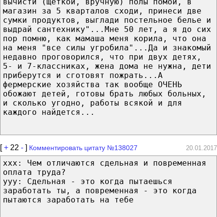
вычисти (щеткой, вручную) полы помой, в
магазин за 5 кварталов сходи, принеси две
сумки продуктов, выглади постельное белье и
выдрай сантехнику"...Мне 50 лет, а я до сих
пор помню, как мамаша меня корила, что она
на меня "все силы угробила"...Да и знакомый
недавно проговорился, что при двух детях,
5- и 7-классниках, жена дома не нужна, дети
приберутся и сготовят пожрать...А
фермерские хозяйства так вообще ОЧЕНЬ
обожают детей, готовы брать любых больных,
и сколько угодно, работы всякой и для
каждого найдется...
[
+
22
-
]
Комментировать цитату №138027
20.01.2017
xxx: Чем отличаются сдельная и повременная
оплата труда?
yyy: Сдельная - это когда пытаешься
заработать ты, а повременная - это когда
пытаются заработать на тебе