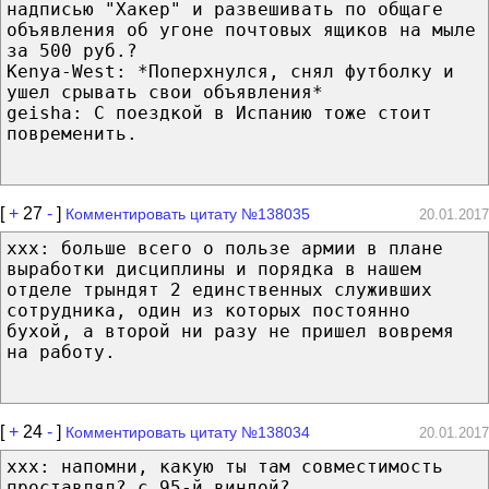
надписью "Хакер" и развешивать по общаге
объявления об угоне почтовых ящиков на мыле
за 500 руб.?
Kenya-West: *Поперхнулся, снял футболку и
ушел срывать свои объявления*
geisha: С поездкой в Испанию тоже стоит
повременить.
[
+
27
-
]
Комментировать цитату №138035
20.01.2017
xxx: больше всего о пользе армии в плане
выработки дисциплины и порядка в нашем
отделе трындят 2 единственных служивших
сотрудника, один из которых постоянно
бухой, а второй ни разу не пришел вовремя
на работу.
[
+
24
-
]
Комментировать цитату №138034
20.01.2017
ххх: напомни, какую ты там совместимость
проставлял? с 95-й виндой?