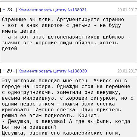
[
+
23
-
]
Комментировать цитату №138031
20.01.2017
Странные вы люди. Аргументируете странно
- вот я знаю идиотов с детьми - не буду
иметь детей!
- а я вот знаю детоненавистников дибилов -
значит все хорошие люди обязаны хотеть
детей
[
+
29
-
]
Комментировать цитату №138030
20.01.2017
Эту историю поведал мне отец. Учился он в
городе на шофера. Однажды стоя на перемене
с одногрупниками, заметили они девушку,
весьма миловидную, с хорошей фигуркой, но с
одним недостатком – ножки были слегка
кривоваты. Именно слегка. Один приятель
решил ее этим подколоть. Кричит:
- Девушка, а девушка! А где вы были, когда
Бог ноги раздавал?
Девушка, оценив его кавалерийские ноги,