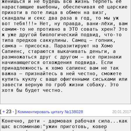
женишься и не будешь всю жизнь терпеть её
нарастающие выебоны, обеспечивая её царские
прихоти в поте лица в обмен на визг,
скандалы и секс два раза в год, то мы уж
вот тебя!!!» Нет, ну правда, вани-лёхи, вам
самим-то не противно в ЭТО совать хрен? Это
ж уже другой биологический подвид, что-то
типа предков саккулины. Самец — гопник,
самка — присоска. Паразитируют на Хомо
Сапиенс, стараются выкачивать деньги, а
размножаться друг с другом — все признаки
начинающегося отхождения подвида. Если
принадлежность к хомо сапиенс вам не так
важна — признайтесь в ней честно, сможете
купить куклу с ваще офигенными сиськами или
завести верную по гроб жизни собаку. Это
хотя бы будет честно.
[
+
23
-
]
Комментировать цитату №138028
20.01.2017
Конечно, дети - дармовая рабочая сила...как
щас вспоминаю:"ужин приготовь, ковер