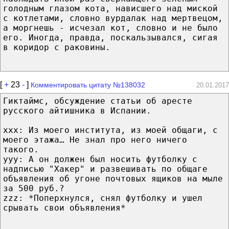
голодным глазом кота, нависшего над миской
с котлетами, словно вурдалак над мертвецом,
а моргнешь - исчезал кот, словно и не было
его. Иногда, правда, поскальзывался, сигая
в коридор с раковины.
[
+
23
-
]
Комментировать цитату №138032
20.01.2017
Гиктаймс, обсуждение статьи об аресте
русского айтишника в Испании.
xxx: Из моего института, из моей общаги, с
моего этажа… Не знал про него ничего
такого.
yyy: А он должен был носить футболку с
надписью "Хакер" и развешивать по общаге
объявления об угоне почтовых ящиков на мыле
за 500 руб.?
zzz: *Поперхнулся, снял футболку и ушел
срывать свои объявления*