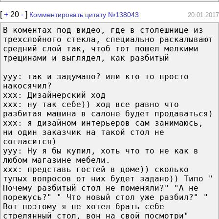
[
+
20
-
]
Комментировать цитату №138043
20.01.2017
В коментах под видео, где в столешнице из
трехслойного стекла, специально раскалывают
средний слой так, чтоб тот пошел мелкими
трещинами и выглядел, как разбитый
ууу: так и задумано? или кто то просто
накосячил?
ххх: Дизайнерский ход
xxx: ну так себе)) ход все равно что
разбитая машина в салоне будет продаваться)
xxx: я дизайном интерьеров сам занимаюсь,
ни один заказчик на такой стол не
согласится)
yyy: Ну я бы купил, хоть что то не как в
любом магазине мебели.
xxx: представь гостей в доме)) сколько
тупых вопросов от них будет задано)) Типо "
Почему разбитый стол не поменяли?" "А не
порежусь?" " Что новый стол уже разбил?" "
Вот поэтому я не хотел брать себе
стрелянный стол, вон на свой посмотри"