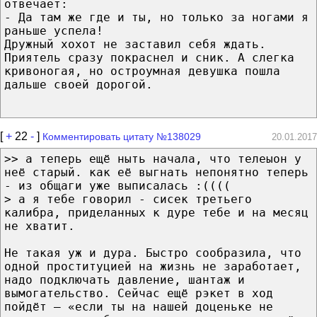
отвечает:
- Да там же где и ты, но только за ногами я
раньше успела!
Дружный хохот не заставил себя ждать.
Приятель сразу покраснел и сник. А слегка
кривоногая, но остроумная девушка пошла
дальше своей дорогой.
[
+
22
-
]
Комментировать цитату №138029
20.01.2017
>> а теперь ещё ныть начала, что телеыон у
неё старый. как её выгнать непонятно теперь
- из общаги уже выписалась :((((
> а я тебе говорил - сисек третьего
калибра, приделанных к дуре тебе и на месяц
не хватит.
Не такая уж и дура. Быстро сообразила, что
одной проституцией на жизнь не заработает,
надо подключать давление, шантаж и
вымогательство. Сейчас ещё рэкет в ход
пойдёт — «если ты на нашей доценьке не