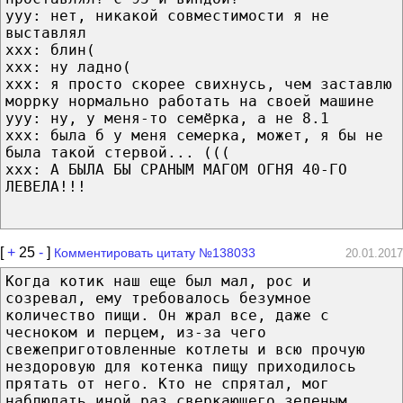
ууу: нет, никакой совместимости я не
выставлял
ххх: блин(
ххх: ну ладно(
ххх: я просто скорее свихнусь, чем заставлю
моррку нормально работать на своей машине
ууу: ну, у меня-то семёрка, а не 8.1
ххх: была б у меня семерка, может, я бы не
была такой стервой... (((
ххх: А БЫЛА БЫ СРАНЫМ МАГОМ ОГНЯ 40-ГО
ЛЕВЕЛА!!!
[
+
25
-
]
Комментировать цитату №138033
20.01.2017
Когда котик наш еще был мал, рос и
созревал, ему требовалось безумное
количество пищи. Он жрал все, даже с
чесноком и перцем, из-за чего
свежеприготовленные котлеты и всю прочую
нездоровую для котенка пищу приходилось
прятать от него. Кто не спрятал, мог
наблюдать иной раз сверкающего зеленым