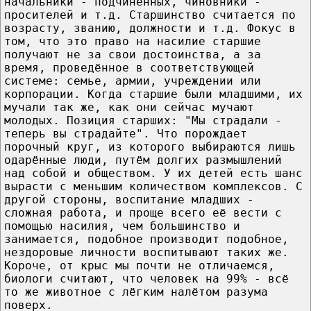
начальники - подчинённых, чиновники -
просителей и т.д. Старшинство считается по
возрасту, званию, должности и т.д. Фокус в
том, что это право на насилие старшие
получают не за свои достоинства, а за
время, проведённое в соответствующей
системе: семье, армии, учреждении или
корпорации. Когда старшие были младшими, их
мучали так же, как они сейчас мучают
молодых. Позиция старших: "Мы страдали -
теперь вы страдайте". Что порождает
порочный круг, из которого выбираются лишь
одарённые люди, путём долгих размышлений
над собой и обществом. У их детей есть шанс
вырасти с меньшим количеством комплексов. С
другой стороны, воспитание младших -
сложная работа, и проще всего её вести с
помощью насилия, чем большинство и
занимается, подобное производит подобное,
нездоровые личности воспитывают таких же.
Короче, от крыс мы почти не отличаемся,
биологи считают, что человек на 99% - всё
то же животное с лёгким налётом разума
поверх.