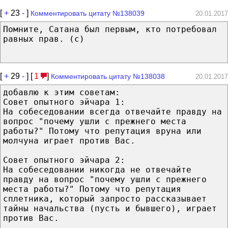
[
+
23
-
]
Комментировать цитату №138039
20.01.2017
Помните, Сатана был первым, кто потребовал
равных прав. (с)
[
+
29
-
] [
1
]
Комментировать цитату №138038
20.01.2017
добавлю к этим советам:
Совет опытного эйчара 1:
На собеседовании всегда отвечайте правду на
вопрос "почему ушли с прежнего места
работы?" Потому что репутация вруна или
молчуна играет против Вас.
Совет опытного эйчара 2:
На собеседовании никогда не отвечайте
правду на вопрос "почему ушли с прежнего
места работы?" Потому что репутация
сплетника, который запросто рассказывает
тайны начальства (пусть и бывшего), играет
против Вас.