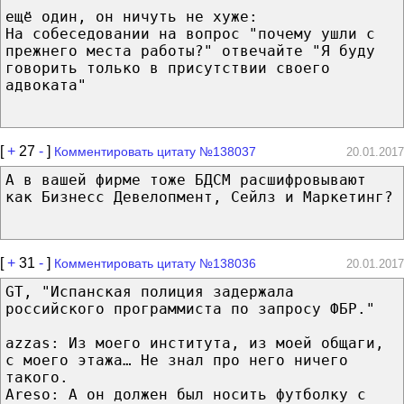
ещё один, он ничуть не хуже:
На собеседовании на вопрос "почему ушли с
прежнего места работы?" отвечайте "Я буду
говорить только в присутствии своего
адвоката"
[
+
27
-
]
Комментировать цитату №138037
20.01.2017
А в вашей фирме тоже БДСМ расшифровывают
как Бизнесс Девелопмент, Сейлз и Маркетинг?
[
+
31
-
]
Комментировать цитату №138036
20.01.2017
GT, "Испанская полиция задержала
российского программиста по запросу ФБР."
azzas: Из моего института, из моей общаги,
с моего этажа… Не знал про него ничего
такого.
Areso: А он должен был носить футболку с