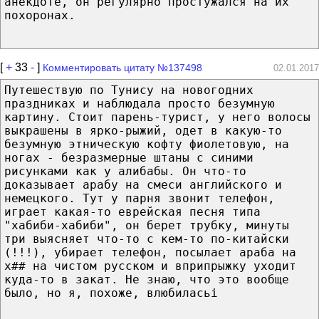
анекдоте, он регулярно простужался на их
похоронах.
[
+
33
-
]
Комментировать цитату №137498
02.01.2017
Путешествую по Тунису на новогодних
праздниках и наблюдала просто безумную
картину. Стоит парень-турист, у него волосы
выкрашены в ярко-рыжий, одет в какую-то
безумную этническую кофту фиолетовую, на
ногах - безразмерные штаны с синими
рисунками как у алибабы. Он что-то
доказывает арабу на смеси английского и
немецкого. Тут у парня звонит телефон,
играет какая-то еврейская песня типа
"хабиби-хабиби", он берет трубку, минуты
три выясняет что-то с кем-то по-китайски
(!!!), убирает телефон, посылает араба на
х## на чистом русском и вприпрыжку уходит
куда-то в закат. Не знаю, что это вообще
было, но я, похоже, влюбиласьi