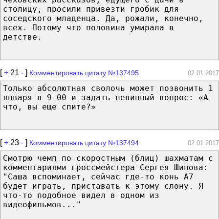
столицу, просили привезти гробик для
соседского младенца. Да, рожали, конечно,
всех. Потому что половина умирала в
детстве.
[
+
21
-
]
Комментировать цитату №137495
02.01.2017
Только абсолютная сволочь может позвонить 1
января в 9 00 и задать невинный вопрос: «А
что, вы еще спите?»
[
+
23
-
]
Комментировать цитату №137494
02.01.2017
Смотрю чемп по скоростным (блиц) шахматам с
комментариями гроссмейстера Сергея Шипова:
"Саша вспоминает, сейчас где-то конь А7
будет играть, приставать к этому слону. Я
что-то подобное видел в одном из
видеофильмов..."