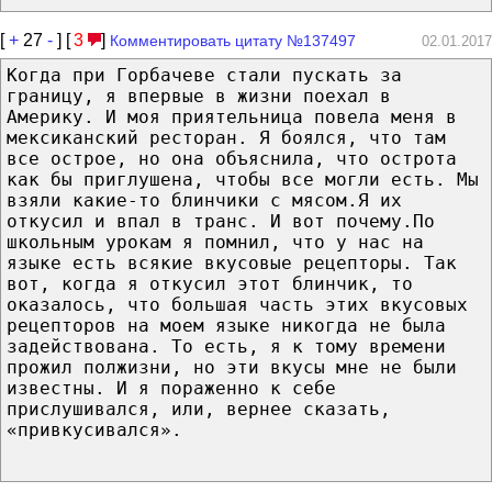
[
+
27
-
] [
3
]
Комментировать цитату №137497
02.01.2017
Когда при Горбачеве стали пускать за
границу, я впервые в жизни поехал в
Америку. И моя приятельница повела меня в
мексиканский ресторан. Я боялся, что там
все острое, но она объяснила, что острота
как бы приглушена, чтобы все могли есть. Мы
взяли какие-то блинчики с мясом.Я их
откусил и впал в транс. И вот почему.По
школьным урокам я помнил, что у нас на
языке есть всякие вкусовые рецепторы. Так
вот, когда я откусил этот блинчик, то
оказалось, что большая часть этих вкусовых
рецепторов на моем языке никогда не была
задействована. То есть, я к тому времени
прожил полжизни, но эти вкусы мне не были
известны. И я пораженно к себе
прислушивался, или, вернее сказать,
«привкусивался».