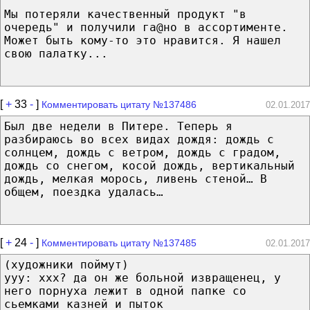
Мы потеряли качественный продукт "в
очередь" и получили га@но в ассортименте.
Может быть кому-то это нравится. Я нашел
свою палатку...
[
+
33
-
]
Комментировать цитату №137486
02.01.2017
Был две недели в Питере. Теперь я
разбираюсь во всех видах дождя: дождь с
солнцем, дождь с ветром, дождь с градом,
дождь со снегом, косой дождь, вертикальный
дождь, мелкая морось, ливень стеной… В
общем, поездка удалась…
[
+
24
-
]
Комментировать цитату №137485
02.01.2017
(художники поймут)
yyy: xxx? да он же больной извращенец, у
него порнуха лежит в одной папке со
сьемками казней и пыток