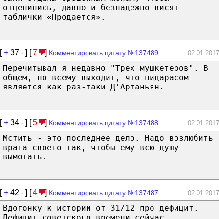
отцепились, давно и безнадежно висят
таблички «Продается».
[
+
37
-
] [
7
]
Комментировать цитату №137489
02.01.2017
Перечитывал я недавно "Трёх мушкетёров". В
общем, по всему выходит, что пидарасом
является как раз-таки Д'Артаньян.
[
+
34
-
] [
5
]
Комментировать цитату №137488
02.01.2017
Мстить - это последнее дело. Надо возлюбить
врага своего так, чтобы ему всю душу
вымотать.
[
+
42
-
] [
4
]
Комментировать цитату №137487
02.01.2017
Вдогонку к истории от 31/12 про дефицит.
Дефицит советского времени сейчас