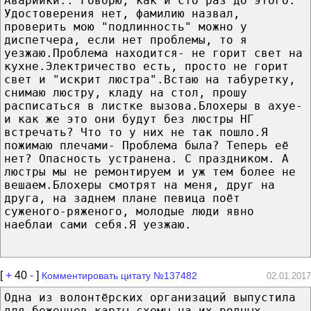
Аварийки.."Говорю, как и сто раз до этого:
Удостоверения нет, фамилию назвал,
проверить мою "подлинность" можно у
диспетчера, если нет проблемы, то я
уезжаю.Проблема находится- не горит свет на
кухне.Электричество есть, просто не горит
свет и "искрит люстра".Встаю на табуретку,
снимаю люстру, кладу на стол, прошу
расписаться в листке вызова.Блохеры в ахуе-
и как же это они будут без люстры НГ
встречать? Что то у них не так пошло.Я
пожимаю плечами- Проблема была? Теперь её
нет? Опасность устранена. С праздником. А
люстры мы не ремонтируем и уж тем более не
вешаем.Блохеры смотрят на меня, друг на
друга, на заднем плане певица поёт
суженого-ряженого, молодые люди явно
наеблаи сами себя.Я уезжаю.
[
+
40
-
]
Комментировать цитату №137482
02.01.2017
Одна из волонтёрских организаций выпустила
для беженцев карты-схемы на их родных