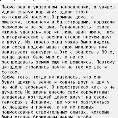
Посмотрев в указанном направлении, я увидел
удивительную картину: вдали стоял
коттеджный поселок.Огромные дома, с
рюшками, колоннами и балюстрадами, поражали
размахом и затратами. Гениальность тезиса
«жизнь удалась» портил лишь один нюанс: все
олигархические строения стояли плечом друг
к другу. Из твоего окна можно было видеть,
как сосед подсчитывает свои миллионы или
заказывает конкурента.Это строилось в 90-е,
когда денег было много, а нагло
распродавать землю еще не решались. Поэтому
цитадели строились почти на тех же шести
сотках.
Кроме того, тогда им казалось, что они
будут дружить вечно и ходить друг к другу
на чай с вареньем. О перестрелках как-то не
думалось.Но жизнь внесла свои коррективы:
владельцы коттеджей давно живут на своих
гектарах в Испании, где могут разгуляться
их лошадки и гончие, а на их первых
подмосковных строительных опытах, которые
были отданы брошенным женам, чтобы