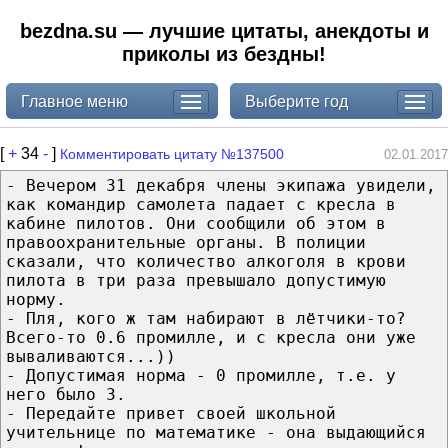
bezdna.su — лучшие цитаты, анекдоты и
приколы из бездны!
Главное меню
Выберите год
[
+
34
-
]
Комментировать цитату №137500
02.01.2017
- Вечером 31 декабря члены экипажа увидели,
как командир самолета падает с кресла в
кабине пилотов. Они сообщили об этом в
правоохранительные органы. В полиции
сказали, что количество алкоголя в крови
пилота в три раза превышало допустимую
норму.
- Пля, кого ж там набирают в лётчики-то?
Всего-то 0.6 промилле, и с кресла они уже
вываливаются...))
- Допустимая норма - 0 промилле, т.е. у
него было 3.
- Передайте привет своей школьной
учительнице по математике - она выдающийся