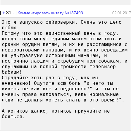
[
+
31
-
]
Комментировать цитату №137493
02.01.2017
Это я запускаю фейерверки. Очень это дело
люблю.
Потому что это единственный день в году,
когда совы могут единым махом отомстить и
сраным орущим детям, и их не расстающимся с
перфораторами папашам, и их вечно верещащим
на ультразвуке истеричным мамашам, и
постоянно лающим и скребущим пол собакам, и
слушающим на полной громкости телевизор
бабкам!
Страдайте хоть раз в году, как мы
ежедневно! Ощутите всю боль "а чего ты
живешь не как все и недоволен?" и "ты не
имеешь права жаловаться, ведь нормальные
люди не должны хотеть спать в это время!".
А котиков жалко, котиков приучайте не
бояться.