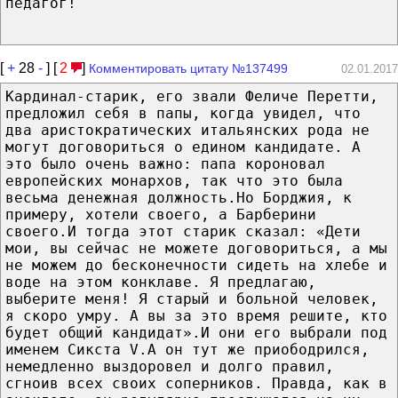
педагог!
[
+
28
-
] [
2
]
Комментировать цитату №137499
02.01.2017
Кардинал-старик, его звали Феличе Перетти,
предложил себя в папы, когда увидел, что
два аристократических итальянских рода не
могут договориться о едином кандидате. А
это было очень важно: папа короновал
европейских монархов, так что это была
весьма денежная должность.Но Борджия, к
примеру, хотели своего, а Барберини
своего.И тогда этот старик сказал: «Дети
мои, вы сейчас не можете договориться, а мы
не можем до бесконечности сидеть на хлебе и
воде на этом конклаве. Я предлагаю,
выберите меня! Я старый и больной человек,
я скоро умру. А вы за это время решите, кто
будет общий кандидат».И они его выбрали под
именем Сикста V.А он тут же приободрился,
немедленно выздоровел и долго правил,
сгноив всех своих соперников. Правда, как в