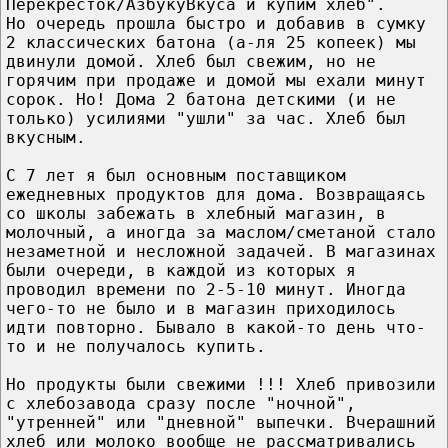
Перекресток/АзбукуВкуса и купим хлеб".
Но очередь прошла быстро и добавив в сумку
2 классических батона (а-ля 25 копеек) мы
двинули домой. Хлеб был свежим, но не
горячим при продаже и домой мы ехали минут
сорок. Но! Дома 2 батона детскими (и не
только) усилиями "ушли" за час. Хлеб был
вкусным.
С 7 лет я был основным поставщиком
ежедневных продуктов для дома. Возвращаясь
со школы забежать в хлебный магазин, в
молочный, а иногда за маслом/сметаной стало
незаметной и несложной задачей. В магазинах
были очереди, в каждой из которых я
проводил времени по 2-5-10 минут. Иногда
чего-то не было и в магазин приходилось
идти повторно. Бывало в какой-то день что-
то и не получалось купить.
Но продукты были свежими !!! Хлеб привозили
с хлебозавода сразу после "ночной",
"утренней" или "дневной" выпечки. Вчерашний
хлеб или молоко вообще не рассматривались