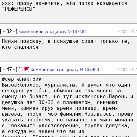
xxx: прошу заметить, эта папка называется
"РЕФЕРЕНСЫ"
[
+
32
-
]
Комментировать цитату №137484
02.01.2017
Психи повсюду, в психушке сидят только те,
кто спалился.
[
+
47
-
] [
1
]
Комментировать цитату №137483
02.01.2017
#сергелектрик
Bызов:блохеры-журналисты. Я думал что один
сегодня уже был, обычно их так много за
смену не бывает, но тут исключение.Парень и
девушка лет 30-33 с планшетом, снимают
меня, комментируя время приезда, время
вызова, просят мою фамилию.Называюсь, прошу
указать проблему, но начинается мыло-мочала
с "покажите удостоверение, группу допуска,
а откуда мы знаем что вы из