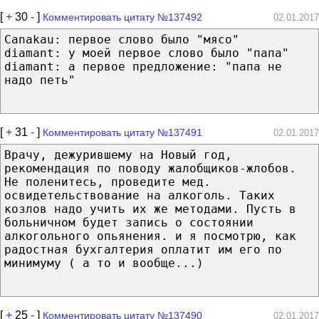
[
+
30
-
]
Комментировать цитату №137492
02.01.2017
Canakau: первое слово было "мясо"
diamant: у моей первое слово было "папа"
diamant: а первое предложение: "папа не
надо петь"
[
+
31
-
]
Комментировать цитату №137491
02.01.2017
Врачу, дежурившему на Новый год,
рекомендация по поводу жалобщиков-жлобов.
Не поленитесь, проведите мед.
освидетельствование на алкоголь. Таких
козлов надо учить их же методами. Пусть в
больничном будет запись о состоянии
алкогольного опьянения. и я посмотрю, как
радостная бухгалтерия оплатит им его по
минимуму ( а то и вообще...)
[
+
25
-
]
Комментировать цитату №137490
02.01.2017