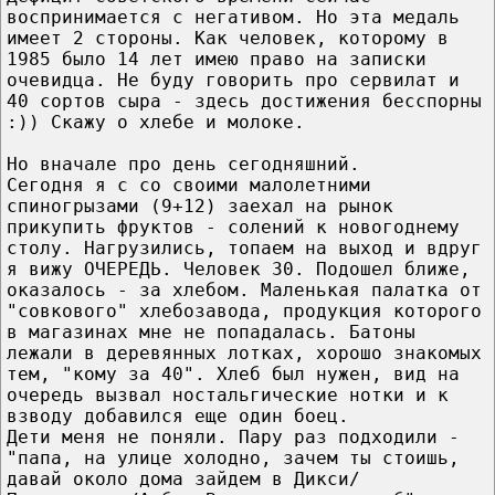
воспринимается с негативом. Но эта медаль
имеет 2 стороны. Как человек, которому в
1985 было 14 лет имею право на записки
очевидца. Не буду говорить про сервилат и
40 сортов сыра - здесь достижения бесспорны
:)) Скажу о хлебе и молоке.
Но вначале про день сегодняшний.
Сегодня я с со своими малолетними
спиногрызами (9+12) заехал на рынок
прикупить фруктов - солений к новогоднему
столу. Нагрузились, топаем на выход и вдруг
я вижу ОЧЕРЕДЬ. Человек 30. Подошел ближе,
оказалось - за хлебом. Маленькая палатка от
"совкового" хлебозавода, продукция которого
в магазинах мне не попадалась. Батоны
лежали в деревянных лотках, хорошо знакомых
тем, "кому за 40". Хлеб был нужен, вид на
очередь вызвал ностальгические нотки и к
взводу добавился еще один боец.
Дети меня не поняли. Пару раз подходили -
"папа, на улице холодно, зачем ты стоишь,
давай около дома зайдем в Дикси/