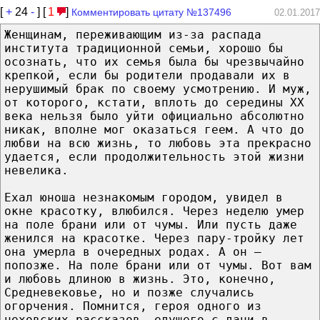
[
+
24
-
] [
1
]
Комментировать цитату №137496
02.01.2017
Женщинам, переживающим из-за распада
института традиционной семьи, хорошо бы
осознать, что их семья была бы чрезвычайно
крепкой, если бы родители продавали их в
нерушимый брак по своему усмотрению. И муж,
от которого, кстати, вплоть до середины ХХ
века нельзя было уйти официально абсолютно
никак, вполне мог оказаться геем. А что до
любви на всю жизнь, то любовь эта прекрасно
удается, если продолжительность этой жизни
невелика.
Ехал юноша незнакомым городом, увидел в
окне красотку, влюбился. Через неделю умер
на поле брани или от чумы. Или пусть даже
женился на красотке. Через пару-тройку лет
она умерла в очередных родах. А он –
попозже. На поле брани или от чумы. Вот вам
и любовь длиною в жизнь. Это, конечно,
Средневековье, но и позже случались
огорчения. Помнится, героя одного из
чеховских рассказов, едущего с дачи в