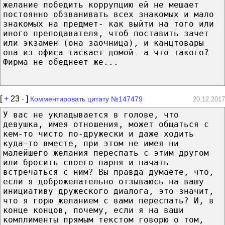
желание победить коррупцию ей не мешает
постоянно обзванивать всех знакомых и мало
знакомых на предмет- как выйти на того или
иного преподавателя, чтоб поставить зачет
или экзамен (она заочница), и канцтовары
она из офиса таскает домой- а что такого?
Фирма не обеднеет же...
[
+
23
-
]
Комментировать цитату №147479
20.12.2017
У вас не укладывается в голове, что
девушка, имея отношения, может общаться с
кем-то чисто по-дружески и даже ходить
куда-то вместе, при этом не имея ни
малейшего желания переспать с этим другом
или бросить своего парня и начать
встречаться с ним? Вы правда думаете, что,
если я доброжелательно отзываюсь на вашу
инициативу дружеского диалога, это значит,
что я горю желанием с вами переспать? И, в
конце концов, почему, если я на ваши
комплименты прямым текстом говорю о том,