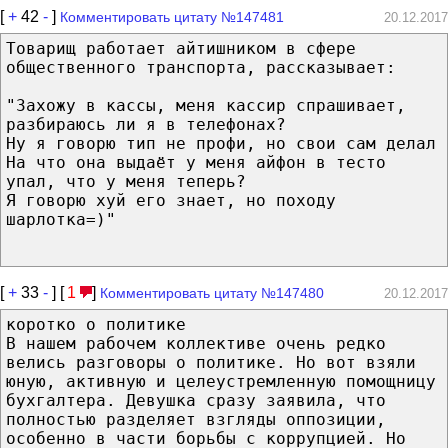
[
+
42
-
]
Комментировать цитату №147481
20.12.2017
Товарищ работает айтишником в сфере
общественного транспорта, рассказывает:
"Захожу в кассы, меня кассир спрашивает,
разбираюсь ли я в телефонах?
Ну я говорю тип не профи, но свои сам делал
На что она выдаёт у меня айфон в тесто
упал, что у меня теперь?
Я говорю хуй его знает, но походу
шарлотка=)"
[
+
33
-
] [
1
]
Комментировать цитату №147480
20.12.2017
коротко о политике
В нашем рабочем коллективе очень редко
велись разговоры о политике. Но вот взяли
юную, активную и целеустремленную помощницу
бухгалтера. Девушка сразу заявила, что
полностью разделяет взгляды оппозиции,
особенно в части борьбы с коррупцией. Но