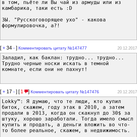
в том, пьёте ли Вы чай из армуды или из
камбарика, таки есть :D
ЗЫ. "Русскоговорящее ухо" - какова
формулировочка, а?!
[
+
34
-
]
Комментировать цитату №147477
20.12.2017
Заладил, как баклан: трудно... трудно...
Трудно черные носки искать в темной
комнате, если они не пахнут!
[
+
17
-
] [
1
]
Комментировать цитату №147476
20.12.2017
Lokky™: Я думаю, что те люди, кто купил
биток, скажем, году этак в 2010, а затем
продали в 2013, когда он скакнул до 30$ за
штуку, хорошо заработали. Тогда имело смысл
купить и продать, а деньги вложить во что-
то более реальное, скажем, в недвижимость.