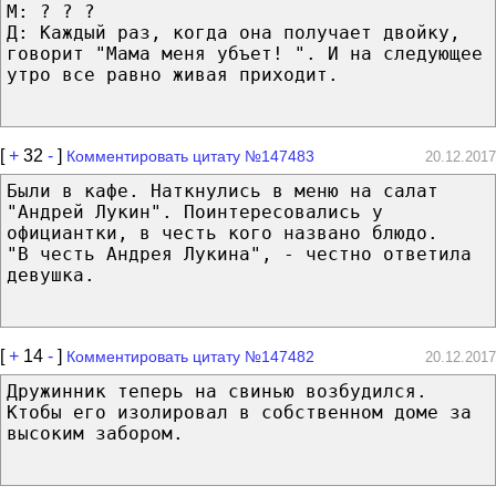
М: ? ? ?
Д: Каждый раз, когда она получает двойку,
говорит "Мама меня убъет! ". И на следующее
утро все равно живая приходит.
[
+
32
-
]
Комментировать цитату №147483
20.12.2017
Были в кафе. Наткнулись в меню на салат
"Андрей Лукин". Поинтересовались у
официантки, в честь кого названо блюдо.
"В честь Андрея Лукина", - честно ответила
девушка.
[
+
14
-
]
Комментировать цитату №147482
20.12.2017
Дружинник теперь на свинью возбудился.
Ктобы его изолировал в собственном доме за
высоким забором.