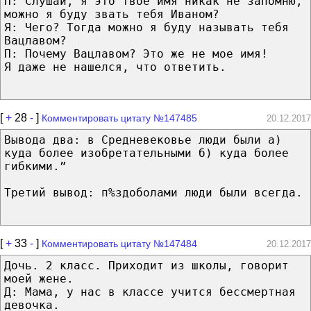
П: Слушай, я это твое имя никак не запомню,
можно я буду звать тебя Иваном?
Я: Чего? Тогда можно я буду называть тебя
Вацлавом?
П: Почему Вацлавом? Это же не мое имя!
Я даже не нашелся, что ответить.
[
+
28
-
]
Комментировать цитату №147485
20.12.2017
Вывода два: в Средневековье люди были а)
куда более изобретательными б) куда более
гибкими.”
Третий вывод: п%здоболами люди были всегда.
[
+
33
-
]
Комментировать цитату №147484
20.12.2017
Дочь. 2 класс. Приходит из школы, говорит
моей жене.
Д: Мама, у нас в классе учится бессмертная
девочка.