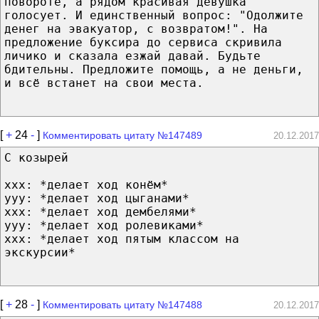
повороте, а рядом красивая девушка
голосует. И единственный вопрос: "Одолжите
денег на эвакуатор, с возвратом!". На
предложение буксира до сервиса скривила
личико и сказала езжай давай. Будьте
бдительны. Предложите помощь, а не деньги,
и всё встанет на свои места.
[
+
24
-
]
Комментировать цитату №147489
20.12.2017
С козырей
xxx: *делает ход конём*
yyy: *делает ход цыганами*
xxx: *делает ход дембелями*
ууу: *делает ход ролевиками*
ххх: *делает ход пятым классом на
экскурсии*
[
+
28
-
]
Комментировать цитату №147488
20.12.2017