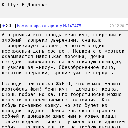
Kitty: В Донецке.
[
+
34
-
]
Комментировать цитату №147475
20.12.2017
А огромный кот породы мейн-кун, свирепый и
злобный, вопреки уверениям, сначала
терроризирует хозяев, а потом в один
прекрасный день сбегает. Первой его жертвой
оказывается маленькая девочка, дочка
соседей, выбежавшая на лестничную площадку
и увидевшая «кису». Обезображенное лицо,
десяток операций, зрение уже не вернуть...
Господи, настолько ЖЫРНО, что можно жарить
картофель-фри! Мейн кун - домашняя кошка.
Очень добрая кошка. Его теоретически можно
довести до невменяемого состояния. Как
любую домашнюю кошку, но это будет на
порядок труднее. Пейсатель явно страдает
фобией к домашним животным и кошек видал
только издали. Ничего, у меня вот к идиотам
фобия - но живу как-то, не требую высылать