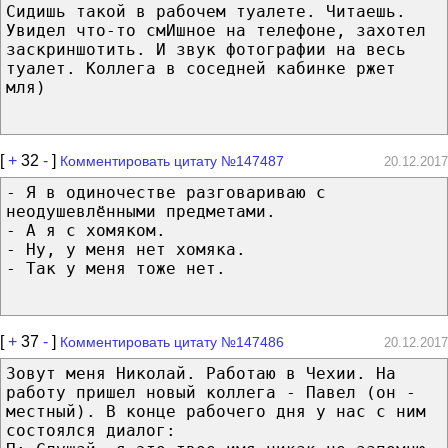
Сидишь такой в рабочем туалете. Читаешь.
Увидел что-то смИшное на телефоне, захотел
заскриншотить. И звук фотографии на весь
туалет. Коллега в соседней кабинке ржет
мля)
[
+
32
-
]
Комментировать цитату №147487
20.12.2017
- Я в одиночестве разговариваю с
неодушевлёнными предметами.
- А я с хомяком.
- Ну, у меня нет хомяка.
- Так у меня тоже нет.
[
+
37
-
]
Комментировать цитату №147486
20.12.2017
Зовут меня Николай. Работаю в Чехии. На
работу пришел новый коллега - Павел (он -
местный). В конце рабочего дня у нас с ним
состоялся диалог: