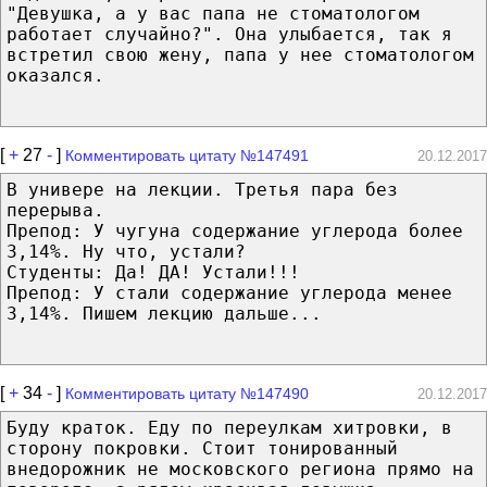
"Девушка, а у вас папа не стоматологом
работает случайно?". Она улыбается, так я
встретил свою жену, папа у нее стоматологом
оказался.
[
+
27
-
]
Комментировать цитату №147491
20.12.2017
В универе на лекции. Третья пара без
перерыва.
Препод: У чугуна содержание углерода более
3,14%. Ну что, устали?
Студенты: Да! ДА! Устали!!!
Препод: У стали содержание углерода менее
3,14%. Пишем лекцию дальше...
[
+
34
-
]
Комментировать цитату №147490
20.12.2017
Буду краток. Еду по переулкам хитровки, в
сторону покровки. Стоит тонированный
внедорожник не московского региона прямо на