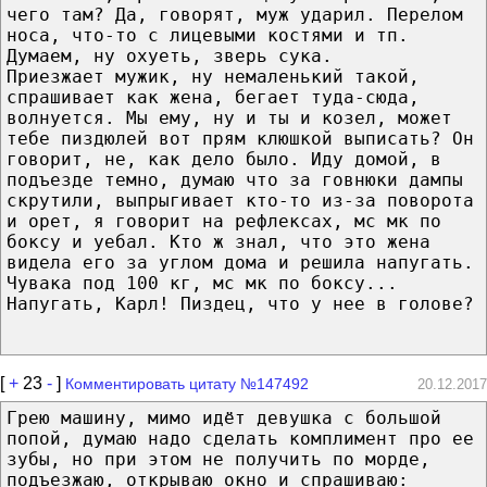
чего там? Да, говорят, муж ударил. Перелом
носа, что-то с лицевыми костями и тп.
Думаем, ну охуеть, зверь сука.
Приезжает мужик, ну немаленький такой,
спрашивает как жена, бегает туда-сюда,
волнуется. Мы ему, ну и ты и козел, может
тебе пиздюлей вот прям клюшкой выписать? Он
говорит, не, как дело было. Иду домой, в
подъезде темно, думаю что за говнюки дампы
скрутили, выпрыгивает кто-то из-за поворота
и орет, я говорит на рефлексах, мс мк по
боксу и уебал. Кто ж знал, что это жена
видела его за углом дома и решила напугать.
Чувака под 100 кг, мс мк по боксу...
Напугать, Карл! Пиздец, что у нее в голове?
[
+
23
-
]
Комментировать цитату №147492
20.12.2017
Грею машину, мимо идёт девушка с большой
попой, думаю надо сделать комплимент про ее
зубы, но при этом не получить по морде,
подъезжаю, открываю окно и спрашиваю: