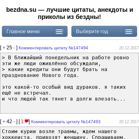
bezdna.su — лучшие цитаты, анекдоты и
приколы из бездны!
Главное меню
Выберите год
[
+
25
-
]
Комментировать цитату №147494
20.12.2017
> В ближайший понедельник на работе ровно
эти же люди оживлённо обсуждали,
> какие кредиты они будут брать на
празднование Нового года.
это какой-то особый вид дураков. я таких
ещё не встречал.
и что людей так тянет в долги влезать...
[
+
42
-
] [
1
]
Комментировать цитату №147493
20.12.2017
Стоим курии возле травмы, ждем нашего
хоккеиста, привозят женщину. Спрашиваем,