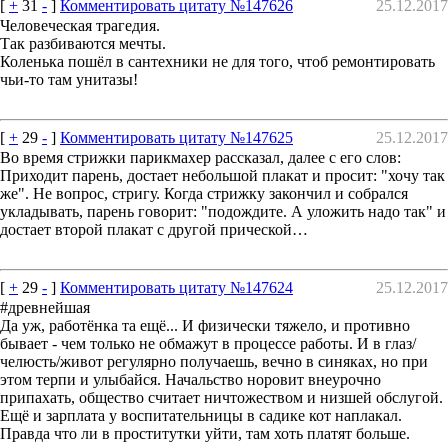
[
+
31
-
]
Комментировать цитату №147626
25.12.2017
Человеческая трагедия.
Так разбиваются мечты.
Коленька пошёл в сантехники не для того, чтоб ремонтировать
чьи-то там унитазы!
[
+
29
-
]
Комментировать цитату №147625
25.12.2017
Во время стрижки парикмахер рассказал, далее с его слов:
Приходит парень, достает небольшой плакат и просит: "хочу так
же". Не вопрос, стригу. Когда стрижку закончил и собрался
укладывать, парень говорит: "подождите. А уложить надо так" и
достает второй плакат с другой прической…
[
+
29
-
]
Комментировать цитату №147624
25.12.2017
#древнейшая
Да уж, работёнка та ещё... И физически тяжело, и противно
бывает - чем только не обмажут в процессе работы. И в глаз/
челюсть/живот регулярно получаешь, вечно в синяках, но при
этом терпи и улыбайся. Начальство норовит внеурочно
припахать, общество считает ничтожеством и низшей обслугой.
Ещё и зарплата у воспитательницы в садике кот наплакал.
Правда что ли в проститутки уйти, там хоть платят больше.