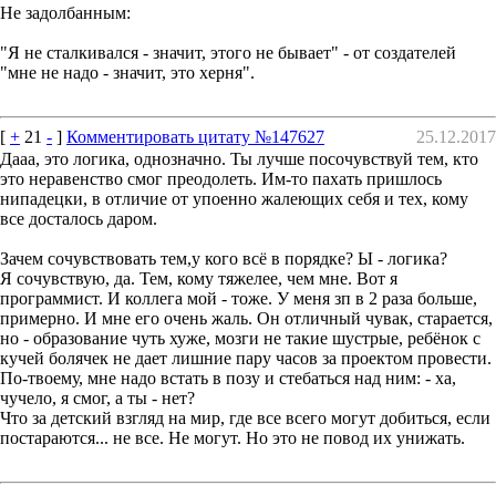
Не задолбанным:
"Я не сталкивался - значит, этого не бывает" - от создателей
"мне не надо - значит, это херня".
[
+
21
-
]
Комментировать цитату №147627
25.12.2017
Дааа, это логика, однозначно. Ты лучше посочувствуй тем, кто
это неравенство смог преодолеть. Им-то пахать пришлось
нипадецки, в отличие от упоенно жалеющих себя и тех, кому
все досталось даром.
Зачем сочувствовать тем,у кого всё в порядке? Ы - логика?
Я сочувствую, да. Тем, кому тяжелее, чем мне. Вот я
программист. И коллега мой - тоже. У меня зп в 2 раза больше,
примерно. И мне его очень жаль. Он отличный чувак, старается,
но - образование чуть хуже, мозги не такие шустрые, ребёнок с
кучей болячек не дает лишние пару часов за проектом провести.
По-твоему, мне надо встать в позу и стебаться над ним: - ха,
чучело, я смог, а ты - нет?
Что за детский взгляд на мир, где все всего могут добиться, если
постараются... не все. Не могут. Но это не повод их унижать.