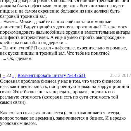
Порядка дохера огромных кораблей. Основные требования: они
должны быть пафосными, они должны быть похожи на куски
пиццы и на самом охрененно большом из них должен быть
багровый тронный зал.
- Эммм... Может давайте на них ещё поставим мощные
двигатели? Вдруг придётся догонять противника? Так же могу
порекомендовать дальнобойные орудия и вместительные ангары
для флота истребителей. А еще я умею строить быстроходные
крейсеры и корабли поддержки...
- Ты что, тупой? Я сказал - пафосные, охренительно огромные,
как куски пиццы и тронный зал. Что тебе не понятно?
- ... Ок, сделаем.
[
+
22
-
]
Комментировать цитату №147631
25.12.2017
Основная проблема бизнеса у нас в том, что часто бизнесом
называют деятельность, построенную только на коррупционной
связи. Этот бизнес нельзя передать, продать, оценить его
реальную стоимость (которая и есть по сути стоимость той
самой связи).
Как только связь заканчивается (а она заканчивается всегда,
вопрос только во времени), заканчивается и бизнес. И нередко
уголовным делом.