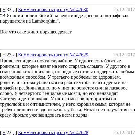
[
+
33
-
]
Комментировать цитату №147630
25.12.2017
"В Японии полицейский на велосипеде догнал и оштрафовал
нарушителя на Lamborghini".
Вот что саке животворящее делает.
[
+
23
-
]
Комментировать цитату №147629
25.12.2017
Привелегии дело почти случайное. У одного есть богатые
родители, которые давят на него стараясь сломать. У другого в
семье никаких капиталов, но родные готовы поддержать любым
возможным способом. У третьего проблемы со здоровьем,
родители готовы убиваться на работе чтобы найти деньги на
врачей и реабилитацию, но у них не остаётся сил на ласковое
слово. У четвертого гениальные мозги, но его ненавидят
учителя и дети в школе. У пятого мозгов нет,при том он
трудолюбив и оптимистичен, у него хорошая семья, которая не
требует лишнего и здоровье как у быка. Никто не получает всего
сразу, бросьте уже завидовать всем подряд.
[
+
23
-
]
Комментировать цитату №147628
25.12.2017