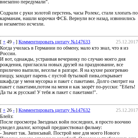
внезапно передумали".
Содрали с руки золотой перстень, часы Ролекс, стали хлопать по
карманам, нашли корочки ФСБ. Вернули все назад, извинились
и незаметно исчезли.
[
+
49
-
]
Комментировать цитату №147633
25.12.2017
Когда училась в Германии по обмену, мало кто знал, что я из
России.
И вот, однажды, устраивая вечеринку по случаю моего дня
рождения, пригласила новых друзей на празднование, все
прилично выпили, веселье в разгаре. Я на кухне разогреваю
пиццу, заходит парень с пустой бутылкой пива,открывает
шкаф,где у меня мусорка и пакет с пакетами. Долго смотрит на
пакет с пакетами,потом на меня и как заорёт по-русски: "Ебать!
Да ты ж русская! У тебя ж пакет с пакетами!".
[
+
26
-
]
Комментировать цитату №147632
25.12.2017
Блейз:
После просмотра Звездных войн последних, я просто воочию
увидел диалог, который предшествовал фильму:
- Значит так. Записывай. Построй мне для моего Нового