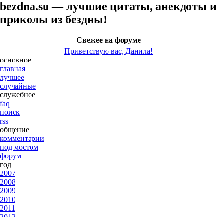
bezdna.su — лучшие цитаты, анекдоты и
приколы из бездны!
Свежее на форуме
Приветствую вас, Данила!
основное
главная
лучшее
случайные
служебное
faq
поиск
rss
общение
комментарии
под мостом
форум
год
2007
2008
2009
2010
2011
2012