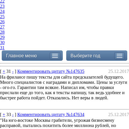
22
23
24
25
26
27
28
29
30
31
Главное меню
Выберите год
[
+
31
-
]
Комментировать цитату №147635
25.12.2017
На фрилансе пишу тексты для сайта предсказателей будущего.
Много специалистов с наградами и дипломами. Цены за услуги
- ого-го. Гарантии там всякие. Написал им, чтобы правки
прислали еще до того, как я тексты напишу, так ведь удобнее и
быстрее работа пойдет. Отказались. Нет веры в людей.
[
+
33
-
]
Комментировать цитату №147634
25.12.2017
"На юго-востоке Москвы грабители, угрожая бизнесмену
расправой, пытались похитить более миллиона рублей, но