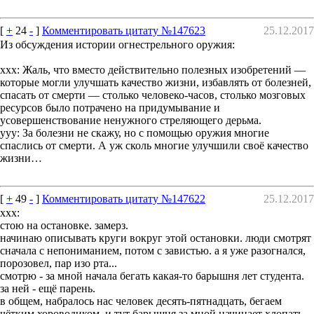
[
+
24
-
]
Комментировать цитату №147623
25.12.2017
Из обсуждения истории огнестрельного оружия:
ххх: Жаль, что вместо действительно полезных изобретений —
которые могли улучшать качество жизни, избавлять от болезней,
спасать от смерти — столько человеко-часов, столько мозговых
ресурсов было потрачено на придумывание и
усовершенствование ненужного стреляющего дерьма.
ууу: За болезни не скажу, но с помощью оружия многие
спаслись от смерти. А уж сколь многие улучшили своё качество
жизни…
[
+
49
-
]
Комментировать цитату №147622
25.12.2017
xxx:
стою на остановке. замерз.
начинаю описывать круги вокруг этой остановки. люди смотрят
сначала с непониманием, потом с завистью. а я уже разогнался,
порозовел, пар изо рта...
смотрю - за мной начала бегать какая-то барышня лет студента.
за ней - ещё парень.
в общем, набралось нас человек десять-пятнадцать, бегаем
чётким хороводиком. и тут барышня за мной начинает хлопать