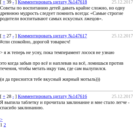
[
+
39
-
]
Комментировать цитату №147618
25.12.2017
Советы по воспитанию детей давать крайне сложно, но одну
древнюю мудрость следует помнить всегда: «Самые строгие
родители воспитывают самых искусных лжецов».
[
+
27
-
]
Комментировать цитату №147617
25.12.2017
#спи спокойно, дорогой товарисч!
> я ж теперь не усну, пока темперамент лосося не узнаю
это когда забыв про всё и наплевав на всё, ломишься против
течения, чтобы метать икру там, где сам вылупился.
(и да приснится тебе вкусный жирный мотыль)))
[
+
28
-
]
Комментировать цитату №147616
25.12.2017
Я выпила таблетку и прочитала заклинание и мне стало легче -
спасибо заклинанию.
>
1
2