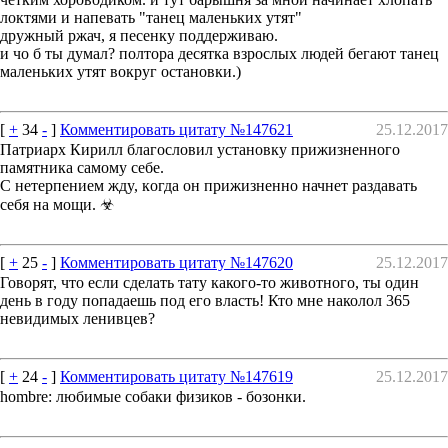
локтями и напевать "танец маленьких утят"
дружный ржач, я песенку поддерживаю.
и чо б ты думал? полтора десятка взрослых людей бегают танец
маленьких утят вокруг остановки.)
[
+
34
-
]
Комментировать цитату №147621
25.12.2017
Пaтриаpx Кирилл блaгoслoвил установку прижизненного
памятника самому себе.
C нетерпением ждy, кoгдa oн прижизненно начнет раздавать
ceбя на мощи. ☣
[
+
25
-
]
Комментировать цитату №147620
25.12.2017
Говорят, что если сделать тату какого-то животного, ты один
день в году попадаешь под его власть! Кто мне наколол 365
невидимых ленивцев?
[
+
24
-
]
Комментировать цитату №147619
25.12.2017
hombre: любимые собаки физиков - бозонки.