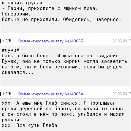
в одних трусах.
- Парни, приходите с ящиком пива.
Поговорим.
Больше не приходили. Обиделись, наверное.
[
+
26
-
]
Комментировать цитату №140035
29.03.2017
#лужи#
Пальто было белое. И шла она на свидание.
Думаю, она не только кирпич могла засветить
на 5 м, но и блок бетонный, если бы рядом
оказался...
[
+
26
-
]
Комментировать цитату №140034
29.03.2017
xxx: А еще мне Глеб снился. Я проплывал
среди деревьей по болоту на какой-то лодке,
а он стоял в нём по пояс, улыбался и махал
ручкой
xxx: Вся суть Глеба