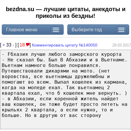
bezdna.su — лучшие цитаты, анекдоты и
приколы из бездны!
Главное меню
Выберите год
[
+
33
-
] [
18
]
Комментировать цитату №140050
29.03.2017
- Fбхазия лучше любого заморского курорта
- Не сказал бы. Был В Абхазии и в Вьетнаме.
Вьетнам намного больше понравился.
Путешествовали дикарями на мото. (нет
воровства, все вьетнамцы дружелюбны и
помогают во всем. Выпал кошелек из кармана,
когда на мопеде ехал. Так вьетнамец 2
квартала ехал, что б кошелек мне вернуть. )
- в Абхазии, если коренной житель найдет
ваш кошелек, он тоже будет просто лететь на
крыльях 2 квартала, а если нужно, то и
больше. Но в другую от вас сторону