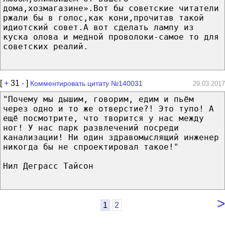
дома,хозмагазине».Вот бы советские читатели
ржали бы в голос,как кони,прочитав такой
идиотский совет.А вот сделать лампу из
куска олова и медной проволоки-самое то для
советских реалий.
[
+
31
-
]
Комментировать цитату №140031
29.03.2017
"Почему мы дышим, говорим, едим и пьём
через одно и то же отверстие?! Это тупо! А
ещё посмотрите, что творится у нас между
ног! У нас парк развлечений посреди
канализации! Ни один здравомыслящий инженер
никогда бы не спроектировал такое!"
Нил Деграсс Тайсон
>
1
2