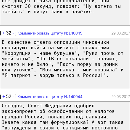
неё дойдёт стайка преподавателей, они
смотрят 30 секунд, говорят: "Ну вотэта ты
заебись" и пишут лайк в зачётке.
[
+
32
-
]
Комментировать цитату №140045
29.03.2017
В качестве ответа оппозиции чиновники
планируют выйти на митинг с плакатами
"Коррупция - наше будущее", "Руки прочь от
моей яхты", "По ТВ не показали - значит,
ничего и не было", "Пасть порву за домик
для уточек", "Моя мигалка - мои правила" и
"Я патриот - ворую только в России!".
[
+
52
-
]
Комментировать цитату №140044
29.03.2017
Сегодня, Совет Федерации одобрил
законопроект об освобождении от налогов
граждан России, попавших под санкции.
Знаете какая там формулировка? А вот такая
"вынуждены в связи с санкциями постоянно