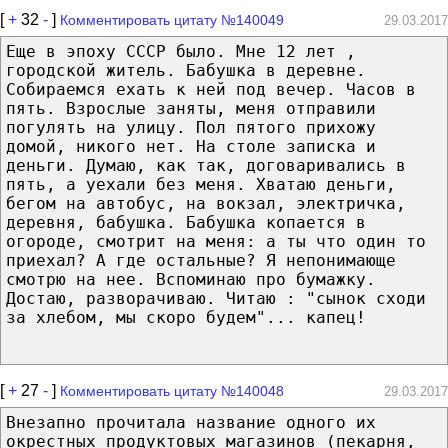
[
+
32
-
]
Комментировать цитату №140049
29.03.2017
Еще в эпоху СССР было. Мне 12 лет ,
городской житель. Бабушка в деревне.
Собираемся ехать к ней под вечер. Часов в
пять. Взрослые заняты, меня отправили
погулять на улицу. Пол пятого прихожу
домой, никого нет. На столе записка и
деньги. Думаю, как так, договаривались в
пять, а уехали без меня. Хватаю деньги,
бегом на автобус, на вокзал, электричка,
деревня, бабушка. Бабушка копается в
огороде, смотрит на меня: а ты что один то
приехал? А где остальные? Я непонимающе
смотрю на нее. Вспоминаю про бумажку.
Достаю, разворачиваю. Читаю : "сынок сходи
за хлебом, мы скоро будем"... капец!
[
+
27
-
]
Комментировать цитату №140048
29.03.2017
Внезапно прочитала название одного их
окрестных продуктовых магазинов (пекарня,