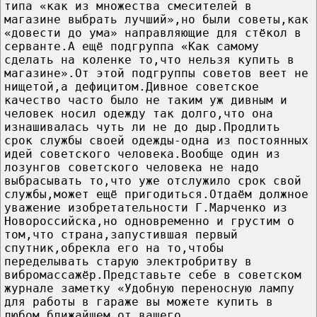
типа «как из множества смесителей в
магазине выбрать лучший»,но были советы,как
«довести до ума» направляющие для стёкол в
серванте.А ещё подгруппа «Как самому
сделать на коленке то,что нельзя купить в
магазине».От этой подгруппы советов веет не
нищетой,а дефицитом.Дивное советское
качество часто было не таким уж дивным и
человек носил одежду так долго,что она
изнашивалась чуть ли не до дыр.Продлить
срок службы своей одежды-одна из постоянных
идей советского человека.Вообще один из
лозунгов советского человека не надо
выбрасывать то,что уже отслужило срок свой
службы,может ещё пригодиться.Отдаём должное
уважение изобретательности Г.Марченко из
Новороссийска,но одновременно и грустим о
том,что страна,запустившая первый
спутник,обрекла его на то,чтобы
переделывать старую электробритву в
вибромассажёр.Представьте себе в советском
журнале заметку «Удобную переносную лампу
для работы в гараже вы можете купить в
любом,ближайшем от вашего