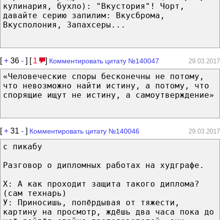
кулинария, бухло): "Вкустория"! Чорт,
давайте серию запилим: Вкусброма,
Вкусполония, Запахсеры...
[
+
36
-
] [
1
]
Комментировать цитату №140047
29.03.2017
«Человеческие споры бесконечны не потому,
что невозможно найти истину, а потому, что
спорящие ищут не истину, а самоутверждение»
[
+
31
-
]
Комментировать цитату №140046
29.03.2017
с пикабу
Разговор о дипломных работах на худграфе.
Х: А как проходит защита такого диплома?
(сам технарь)
У: Приносишь, попёрдывая от тяжести,
картину на просмотр, ждёшь два часа пока до