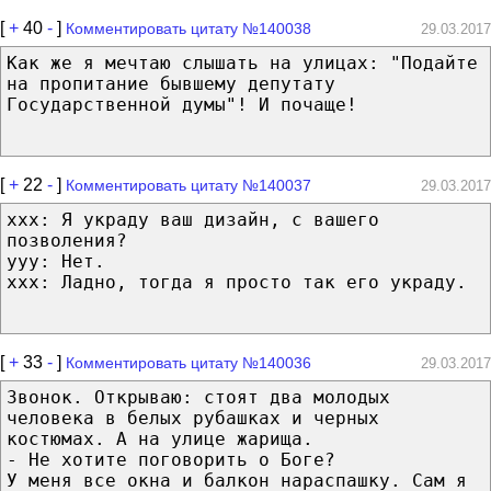
[
+
40
-
]
Комментировать цитату №140038
29.03.2017
Как же я мечтаю слышать на улицах: "Подайте
на пропитание бывшему депутату
Государственной думы"! И почаще!
[
+
22
-
]
Комментировать цитату №140037
29.03.2017
xxx: Я украду ваш дизайн, с вашего
позволения?
yyy: Нет.
xxx: Ладно, тогда я просто так его украду.
[
+
33
-
]
Комментировать цитату №140036
29.03.2017
Звонок. Открываю: стоят два молодых
человека в белых рубашках и черных
костюмах. А на улице жарища.
- Не хотите поговорить о Боге?
У меня все окна и балкон нараспашку. Сам я