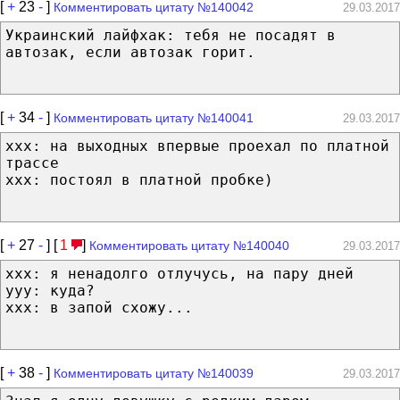
[
+
23
-
]
Комментировать цитату №140042
29.03.2017
Украинский лайфхак: тебя не посадят в
автозак, если автозак горит.
[
+
34
-
]
Комментировать цитату №140041
29.03.2017
xxx: на выходных впервые проехал по платной
трассе
xxx: постоял в платной пробке)
[
+
27
-
] [
1
]
Комментировать цитату №140040
29.03.2017
ххх: я ненадолго отлучусь, на пару дней
ууу: куда?
ххх: в запой схожу...
[
+
38
-
]
Комментировать цитату №140039
29.03.2017