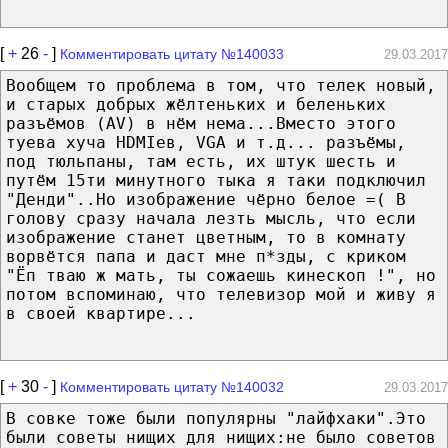
[
+
26
-
]
Комментировать цитату №140033
29.03.2017
Вообщем то проблема в том, что телек новый,
и старых добрых жёлтеньких и беленьких
разъёмов (AV) в нём нема...Вместо этого
туева хуча HDMIев, VGA и т.д... разъёмы,
под тюльпаны, там есть, их штук шесть и
путём 15ти минутного тыка я таки подключил
"Денди"..Но изображение чёрно белое =( В
голову сразу начала лезть мысль, что если
изображение станет цветным, то в комнату
ворвётся папа и даст мне п*зды, с криком
"Ёп тваю ж мать, ты сожаешь кинескоп !", но
потом вспоминаю, что телевизор мой и живу я
в своей квартире...
[
+
30
-
]
Комментировать цитату №140032
29.03.2017
В совке тоже были популярны "лайфхаки".Это
были советы нищих для нищих:не было советов