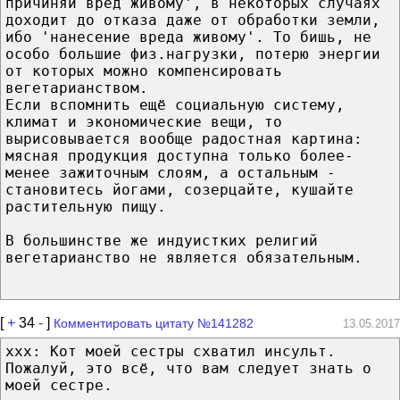
причиняй вред живому', в некоторых случаях
доходит до отказа даже от обработки земли,
ибо 'нанесение вреда живому'. То бишь, не
особо большие физ.нагрузки, потерю энергии
от которых можно компенсировать
вегетарианством.
Если вспомнить ещё социальную систему,
климат и экономические вещи, то
вырисовывается вообще радостная картина:
мясная продукция доступна только более-
менее зажиточным слоям, а остальным -
становитесь йогами, созерцайте, кушайте
растительную пищу.
В большинстве же индуистких религий
вегетарианство не является обязательным.
[
+
34
-
]
Комментировать цитату №141282
13.05.2017
xxx: Кот моей сестры схватил инсульт.
Пожалуй, это всё, что вам следует знать о
моей сестре.