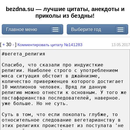
bezdna.su — лучшие цитаты, анекдоты и
приколы из бездны!
Главное меню
Выберите год
[
+
30
-
]
Комментировать цитату №141283
13.05.2017
#вегета_религия
Спасибо, что сказали про индуисткие
религии. Наиболее строго с употреблением
мяса ситуация обстоит в джайнизме,
количество приверженцев которого достигает
10 миллионов человек. Вряд ли данную
религию можно отнести к основным. У того же
пвстафарианства последователей, наверное.
уже больше. Но не суть.
Суть в том, что если покопать глубже, то
относительное следование вегетарианству в
этих религиях проистекает из постулата 'не