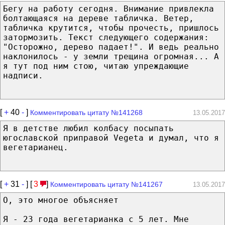
Бегу на работу сегодня. Внимание привлекла
болтающаяся на дереве табличка. Ветер,
табличка крутится, чтобы прочесть, пришлось
затормозить. Текст следующего содержания:
"Осторожно, дерево падает!". И ведь реально
наклонилось - у земли трещина огромная... А
я тут под ним стою, читаю упреждающие
надписи.
[
+
40
-
]
Комментировать цитату №141268
13.05.2017
Я в детстве любил колбасу посыпать
югославской приправой Vegeta и думал, что я
вегетарианец.
[
+
31
-
] [
3
]
Комментировать цитату №141267
13.05.2017
О, это многое объясняет
Я - 23 года вегетарианка с 5 лет. Мне