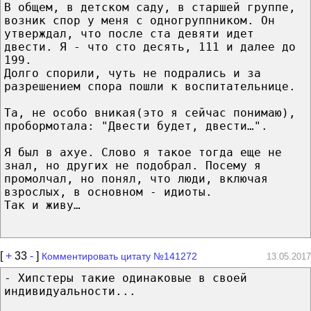
В общем, в детском саду, в старшей группе,
возник спор у меня с одногруппником. Он
утверждал, что после ста девяти идет
двести. Я - что сто десять, 111 и далее до
199.
Долго спорили, чуть не подрались и за
разрешением спора пошли к воспитательнице.
Та, не особо вникая(это я сейчас понимаю),
пробормотала: "Двести будет, двести…".
Я был в ахуе. Слово я такое тогда еще не
знал, но других не подобрал. Посему я
промолчал, но понял, что люди, включая
взрослых, в основном - идиоты.
Так и живу…
[
+
33
-
]
Комментировать цитату №141272
13.05.2017
- Хипстеры такие одинаковые в своей
индивидуальности...