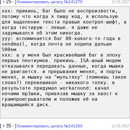
[
+
25
-
]
Комментировать цитату №141270
13.05.2017
xxx: прикинь, баг было не воспроизвести,
потому что когда я пишу код, я использую
для выделения текста правые контрол-шифт, а
когда тестирую - левые. я даже не
задумывался об этом никогда.
yyy: вспоминается баг 80-какого-то года в
sendmail, когда почта не ходила дальше
500км
xxx: а у меня был красивейший баг в эпоху
первых пентиумов. прикинь. ISA-шный модем
отказывался передавать данные, когда мышка
не двигается. и прерывания менял, и порты
менял, и мышку на "мультяху" (помнишь такое
слово?) перевешивал - никакого толку. в
результате придумал workaround: качал
ночами mp3шки, привязав мышку за хвост к
грампроигрывателю и положив её на
вращающийся диск.
[
+
35
-
]
Комментировать цитату №141269
13.05.2017