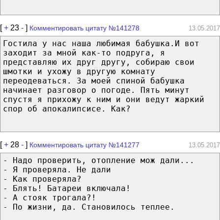
[
+
23
-
]
Комментировать цитату №141278
13.05.2017
Гостила у нас наша любимая бабушка.И вот
заходит за мной как-то подруга, я
представляю их друг другу, собираю свои
шмотки и ухожу в другую комнату
переодеваться. За моей спиной бабушка
начинает разговор о погоде. Пять минут
спустя я прихожу к ним и они ведут жаркий
спор об апокалипсисе. Как?
[
+
28
-
]
Комментировать цитату №141277
13.05.2017
- Надо проверить, отопление мож дали...
- Я проверяла. Не дали
- Как проверяла?
- Блять! Батареи включала!
- А стояк трогала?!
- По жизни, да. Становилось теплее.