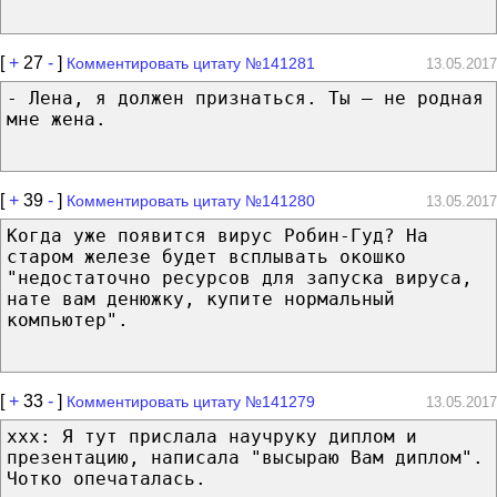
[
+
27
-
]
Комментировать цитату №141281
13.05.2017
- Лена, я должен признаться. Ты – не родная
мне жена.
[
+
39
-
]
Комментировать цитату №141280
13.05.2017
Когда уже появится вирус Робин-Гуд? На
старом железе будет всплывать окошко
"недостаточно ресурсов для запуска вируса,
нате вам денюжку, купите нормальный
компьютер".
[
+
33
-
]
Комментировать цитату №141279
13.05.2017
ххх: Я тут прислала научруку диплом и
презентацию, написала "высыраю Вам диплом".
Чотко опечаталась.