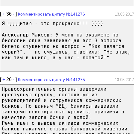
[
+
36
-
]
Комментировать цитату №141276
13.05.2017
Я щщщщитаю - это прекрасно!!! ))))
Александр Макеев: У меня на экзамене по
биологии одна заваливающая все 3 вопроса
билета студентка на вопрос - "Как делятся
черви?", - не смущаясь, ответила: "Не знаю,
как там в книге, а у нас - лопатой!"
[
+
26
-
]
Комментировать цитату №141275
13.05.2017
Правоохранительные органы задержали
преступную группу, состоявшую из
руководителей и сотрудников коммерческих
банков. По данным МВД, банкиры выдавали
заведомо невозвратные кредиты, принимая в
качестве залога бочки с водой.
Речь идет о выводе активов коммерческих
банков накануне отзыва банковской лицензии.