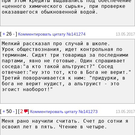
При этом кредиты выдавались под обеспечение
«ценного химического сырья», при проверке
оказавшегося обыкновенной водой.
[
+
26
-
]
Комментировать цитату №141274
13.05.2017
Мелкий рассказал про случай в школе.
Урок обществознания, идет контрольная по
терминам. Сидят три товарища за последними
партами, явно не готовые. Один спрашивает
соседа:"а кто такой альтруист?" Сосед
отвечает:"ну это тот, кто в Бога не верит."
Третий поворачивается к ним: "придурки, в
бога не верит нудист, а альтруист - это
эгоист наоборот!"
[
+
50
-
] [
2
]
Комментировать цитату №141273
13.05.2017
Меня рано научили считать. Счет до сотни я
освоил лет в пять. Чтение в четыре.