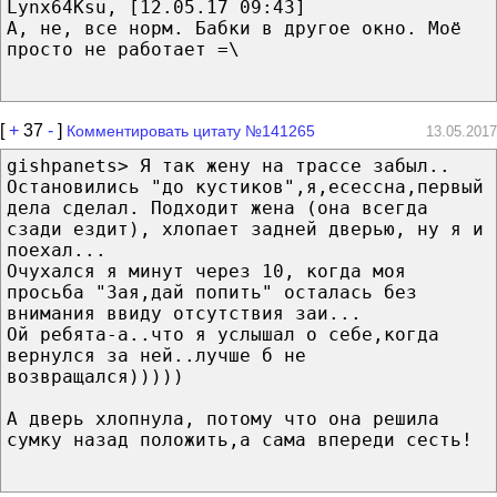
Lynx64Ksu, [12.05.17 09:43]
А, не, все норм. Бабки в другое окно. Моё
просто не работает =\
[
+
37
-
]
Комментировать цитату №141265
13.05.2017
gishpanets> Я так жену на трассе забыл..
Остановились "до кустиков",я,есессна,первый
дела сделал. Подходит жена (она всегда
сзади ездит), хлопает задней дверью, ну я и
поехал...
Очухался я минут через 10, когда моя
просьба "Зая,дай попить" осталась без
внимания ввиду отсутствия заи...
Ой ребята-а..что я услышал о себе,когда
вернулся за ней..лучше б не
возвращался)))))
А дверь хлопнула, потому что она решила
сумку назад положить,а сама впереди сесть!