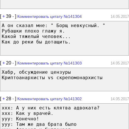
[
+
39
-
]
Комментировать цитату №141304
14.05.2017
А он сказал мне: " Борщ невкусный. "
Рубашки плохо глажу я.
Какой тяжелый человек...
Как до реки бы дотащить.
[
+
20
-
]
Комментировать цитату №141303
14.05.2017
Хабр, обсуждение цензуры
Криптоанархисты vs скрепомонархисты
[
+
28
-
]
Комментировать цитату №141302
14.05.2017
xxx: А у них есть клятва адвоката?
xxx: Как у врачей.
yyy: Конечно!
yyy: Там же два брата было