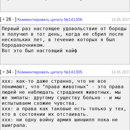
[
+
26
-
]
Комментировать цитату №141306
14.05.2017
Первый раз настоящее удовольствие от бороды
я получил в тот день, когда ее сбрил после
нескольких лет, в течение которых я был
бородавочником.
Вот это был настоящий кайф
[
+
34
-
]
Комментировать цитату №141305
14.05.2017
xxx: как-то даже странно, что не все
понимают, что "права животных" - это права
людей не наблюдать страдания животных. мы
же эмпаты: другому существу больно - и мы
испытываем схожие чувства.
xxx: а права как таковые есть только у тех,
кто в состоянии их отстаивать.
xxx: ни одну войну армия шиншилл пока не
выиграла.