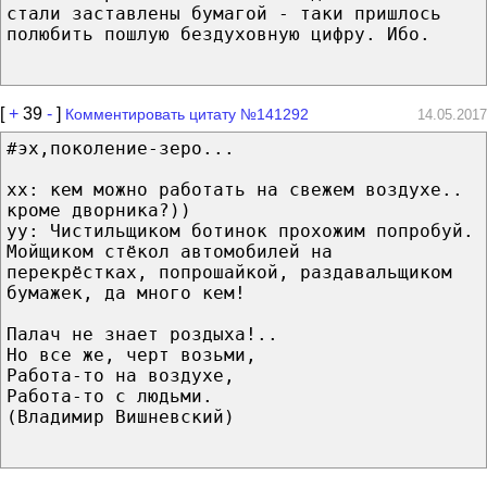
стали заставлены бумагой - таки пришлось
полюбить пошлую бездуховную цифру. Ибо.
[
+
39
-
]
Комментировать цитату №141292
14.05.2017
#эх,поколение-зеро...
xx: кем можно работать на свежем воздухе..
кроме дворника?))
yy: Чистильщиком ботинок прохожим попробуй.
Мойщиком стёкол автомобилей на
перекрёстках, попрошайкой, раздавальщиком
бумажек, да много кем!
Палач не знает роздыха!..
Но все же, черт возьми,
Работа-то на воздухе,
Работа-то с людьми.
(Владимир Вишневский)