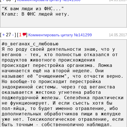
"К вам люди из ФНС..."
Kramz: В ФНС людей нету.
[
+
27
-
] [
1
]
Комментировать цитату №141299
14.05.2017
#о_веганах_с_любовью
Я по роду своей деятельности знаю, что у
веганов - тех, кто полностью отказался от
продуктов животного происхождения
происходит перестройка организма. Ломка
начинается ещё на второй неделе. Они
называют её "очищением", что отчасти верно.
Но вообще-то происходит перестройка
эндокринной системы. через год веганства
оказывается жестоко угнетена работа
поджелудочной железы. Селезёнка практически
не функционирует. И если съесть хотя бы
пол-яйца, то будет именно отравление, ибо
дополнительных обработчиков пищи в желудке
уже нет. Токcикологическое отравление, если
быть точным - собственнолично наблюдал.