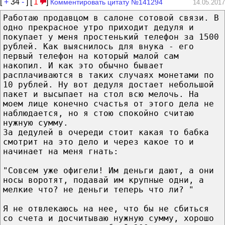
[
+
34
-
] [
1
]
Комментировать цитату №141294
14.05.2017
Работаю продавцом в салоне сотовой связи. В
одно прекрасное утро приходит дедуля и
покупает у меня простенький телефон за 1500
рублей. Как выяснилось для внука - его
первый телефон на который малой сам
накопил. И как это обычно бывает
расплачиваются в таких случаях монетами по
10 рублей. Ну вот дедуля достает небольшой
пакет и высыпает на стол всю мелочь. На
моем лице конечно счастья от этого дела не
наблюдается, но я стою спокойно считаю
нужную сумму.
За дедулей в очереди стоит какая то бабка
смотрит на это дело и через какое то и
начинает на меня гнать:
"Совсем уже офигели! Им деньги дают, а они
носы воротят, подавай им крупные одни, а
мелкие что? не деньги теперь что ли? "
Я не отвлекаюсь на нее, что бы не сбиться
со счета и досчитываю нужную сумму, хорошо