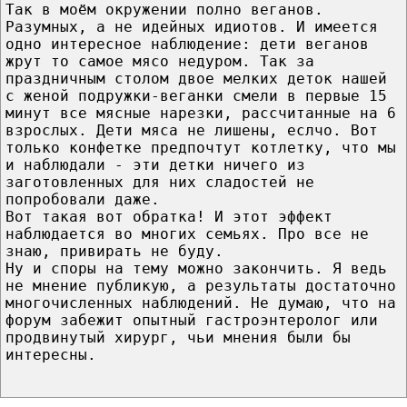
Так в моём окружении полно веганов.
Разумных, а не идейных идиотов. И имеется
одно интересное наблюдение: дети веганов
жрут то самое мясо недуром. Так за
праздничным столом двое мелких деток нашей
с женой подружки-веганки смели в первые 15
минут все мясные нарезки, рассчитанные на 6
взрослых. Дети мяса не лишены, еслчо. Вот
только конфетке предпочтут котлетку, что мы
и наблюдали - эти детки ничего из
заготовленных для них сладостей не
попробовали даже.
Вот такая вот обратка! И этот эффект
наблюдается во многих семьях. Про все не
знаю, привирать не буду.
Ну и споры на тему можно закончить. Я ведь
не мнение публикую, а результаты достаточно
многочисленных наблюдений. Не думаю, что на
форум забежит опытный гастроэнтеролог или
продвинутый хирург, чьи мнения были бы
интересны.