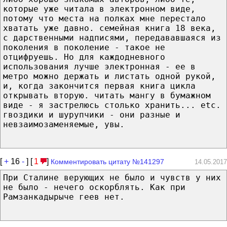
которые уже читала в электронном виде,
потому что места на полках мне перестало
хватать уже давно. семейная книга 18 века,
с дарственными надписями, передававшаяся из
поколения в поколение - такое не
отцифруешь. Но для каждодневного
использования лучше электронная - ее в
метро можно держать и листать одной рукой,
и, когда закончится первая книга цикла
открывать вторую. читать мангу в бумажном
виде - я застрелюсь столько хранить... etc.
гвоздики и шурупчики - они разные и
невзаимозаменяемые, увы.
[
+
16
-
] [
1
]
Комментировать цитату №141297
14.05.2017
При Сталине верующих не было и чувств у них
не было - нечего оскорблять. Как при
Рамзанкадырыче геев нет.