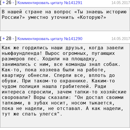
[
+
26
-
]
Комментировать цитату №141291
14.05.2017
В нашей стране на вопрос «Ты знаешь историю
России?» уместно уточнить «Которую?»
[
+
28
-
]
Комментировать цитату №141290
14.05.2017
Как же гордились наши друзья, когда завели
ньюфаундленда! Вырос огромных, пугающих
размеров пес. Ходили на площадку,
занимались с ним, все команды знал собак.
Как-то, пока хозяева были на работе,
квартиру обнесли. Сперли все, вплоть до
обуви. При таком-то охраннике. Каким-то
чудом полиция нашла грабителей. Ради
интереса спросили, зачем тапки-то хозяйские
своровали? Воры сказали: "Он достал своими
тапками, в зубах носит, носом тыкается,
пока не надели, не отставал. А как надели,
тут же спать улегся".