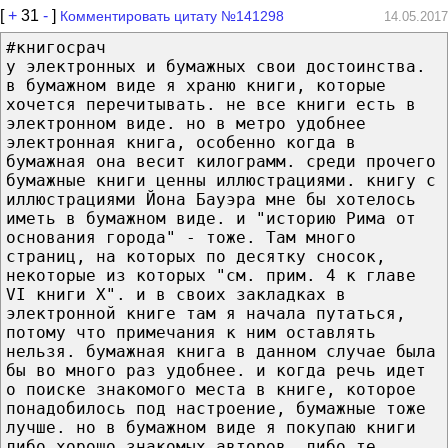
[
+
31
-
]
Комментировать цитату №141298
14.05.2017
#книгосрач
у электронных и бумажных свои достоинства.
в бумажном виде я храню книги, которые
хочется перечитывать. не все книги есть в
электронном виде. но в метро удобнее
электронная книга, особенно когда в
бумажная она весит килограмм. среди прочего
бумажные книги ценны иллюстрациями. книгу с
иллюстрациями Йона Бауэра мне бы хотелось
иметь в бумажном виде. и "историю Рима от
основания города" - тоже. Там много
страниц, на которых по десятку сносок,
некоторые из которых "см. прим. 4 к главе
VI книги X". и в своих закладках в
электронной книге там я начала путаться,
потому что примечания к ним оставлять
нельзя. бумажная книга в данном случае была
бы во много раз удобнее. и когда речь идет
о поиске знакомого места в книге, которое
понадобилось под настроение, бумажные тоже
лучше. но в бумажном виде я покупаю книги
либо хорошо знакомых авторов, либо те,