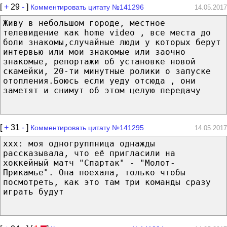
[
+
29
-
]
Комментировать цитату №141296
14.05.2017
Живу в небольшом городе, местное
телевидение как home video , все места до
боли знакомы,cлучайные люди у которых берут
интервью или мои знакомые или заочно
знакомые, репортажи об установке новой
скамейки, 20-ти минутные ролики о запуске
отопления.Боюсь если уеду отсюда , они
заметят и снимут об этом целую передачу
[
+
31
-
]
Комментировать цитату №141295
14.05.2017
xxx: моя одногруппница однажды
рассказывала, что её пригласили на
хоккейный матч "Спартак" - "Молот-
Прикамье". Она поехала, только чтобы
посмотреть, как это там три команды сразу
играть будут