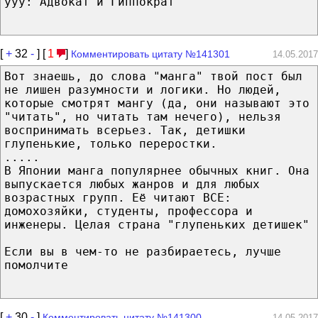
yyy: Адвокат и Гиппократ
[
+
32
-
] [
1
]
Комментировать цитату №141301
14.05.2017
Вот знаешь, до слова "манга" твой пост был
не лишен разумности и логики. Но людей,
которые смотрят мангу (да, они называют это
"читать", но читать там нечего), нельзя
воспринимать всерьез. Так, детишки
глупенькие, только переростки.
.....
В Японии манга популярнее обычных книг. Она
выпускается любых жанров и для любых
возрастных групп. Её читают ВСЕ:
домохозяйки, студенты, профессора и
инженеры. Целая страна "глупеньких детишек"
Если вы в чем-то не разбираетесь, лучше
помолчите
[
+
30
-
]
Комментировать цитату №141300
14.05.2017