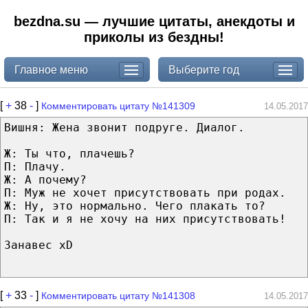
bezdna.su — лучшие цитаты, анекдоты и
приколы из бездны!
Главное меню
Выберите год
[
+
38
-
]
Комментировать цитату №141309
14.05.2017
Вишня: Жена звонит подруге. Диалог.
Ж: Ты что, плачешь?
П: Плачу.
Ж: А почему?
П: Муж не хочет присутствовать при родах.
Ж: Ну, это нормально. Чего плакать то?
П: Так и я не хочу на них присутствовать!
Занавес xD
[
+
33
-
]
Комментировать цитату №141308
14.05.2017