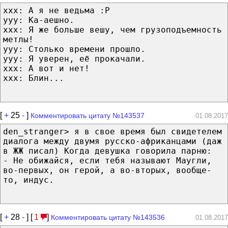
xxx: А я не ведьма :Р
yyy: Ка-аешно.
xxx: Я же больше вешу, чем грузоподъемность
метлы!
yyy: Столько времени прошло.
yyy: Я уверен, её прокачали.
xxx: А вот и нет!
xxx: Блин...
[
+
25
-
]
Комментировать цитату №143537
01.08.2017
den_stranger> я в свое время был свидетелем
диалога между двумя русско-африканцами (даж
в ЖЖ писал) Когда девушка говорила парню:
- Не обижайся, если тебя называют Маугли,
во-первых, он герой, а во-вторых, вообще-
то, индус.
[
+
28
-
] [
1
]
Комментировать цитату №143536
01.08.2017