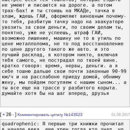
не умеют и писаются на дороге. а потом
трах-бах! и ты стоишь на МКАДе, тачка в
хлам, ждешь ГАИ, оформляют виновным почему-
то тебя, разбитую тачку надо на эвакуаторе
увозить за свои деньги, по своим делам ты,
понятно, уже не успеешь, штраф ГАИ,
возможно лишение, машину не то в утиль по
цене металлолома, не то под восстановление
по цене другого такого же авто. и это
лучший расклад, в котором никто, включая
тебя самого, не пострадал по твоей вине.
кратко говоря: время, нервы, деньги. а я
себе тошню дальше свои почти законные 90-99
км/ч и на расслабоне приеду домой, обниму
жену, мы пойдем погуляем с нашим сыном... а
ты все еще на трассе у разбитого корыта.
думайте хотя бы на шаг вперед, друзья
[
+
26
-
]
Комментировать цитату №143523
01.08.2017
quadrophenic: Я первые три книжки прочитал
в начале века, еще хрен тогда кто знал, чо