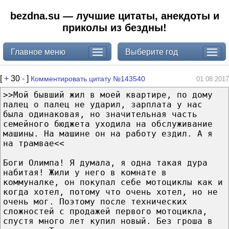
bezdna.su — лучшие цитаты, анекдоты и
приколы из бездны!
Главное меню
Выберите год
[
+
30
-
]
Комментировать цитату №143540
01.08.2017
>>Мой бывший жил в моей квартире, по дому
палец о палец не ударил, зарплата у нас
была одинаковая, но значительная часть
семейного бюджета уходила на обслуживание
машины. На машине он на работу ездил. А я
на трамвае<<
Боги Олимпа! Я думала, я одна такая дура
набитая! Жили у него в комнате в
коммуналке, он покупал себе мотоциклы как и
когда хотел, потому что очень хотел, но не
очень мог. Поэтому после технических
сложностей с продажей первого мотоцикла,
спустя много лет купил новый. Без гроша в