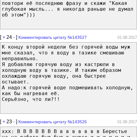
повтори её последнюю фразу и скажи "Какая
глубокая мысль... я никогда раньше не думал
об этом")))
[
+
24
-
]
Комментировать цитату №143527
01.08.2017
К концу второй недели без горячей воды муж
мне сказал, что я воду в тазике смешиваю
неправильно.
Я добавляю горячую воду из кастрюли в
холодную воду в тазике. И таким образом
охлаждаю горячую воду, она быстрее
остывает.
А надо:к горячей воде подмешивать холодную,
как бы нагревая её.
Серьёзно, что ли?!!
[
+
23
-
]
Комментировать цитату №143526
01.08.2017
xxx: В В В В В В В в в в в в в в Берестье