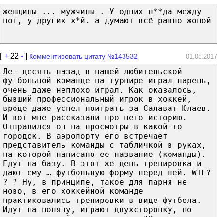
женщины ... мужчины . У одних п**да между
ног, у других х*й. а думают всё равно жопой
[
+
22
-
]
Комментировать цитату №143532
01.08.2017
Лет десять назад в нашей любительской
футбольной команде на турнире играл парень,
очень даже неплохо играл. Как оказалось,
бывший профессиональный игрок в хоккей,
вроде даже успел поиграть за Салават Юлаев.
И вот мне рассказали про него историю.
Отправился он на просмотры в какой-то
городок. В аэропорту его встречает
представитель команды с табличкой в руках,
на которой написано ее название (команды).
Едут на базу. В этот же день тренировка и
дают ему … футбольную форму перед ней. WTF?
? ? Ну, в принципе, такое для парня не
ново, в его хоккейной команде
практиковались тренировки в виде футбола.
Идут на поляну, играют двухсторонку, по