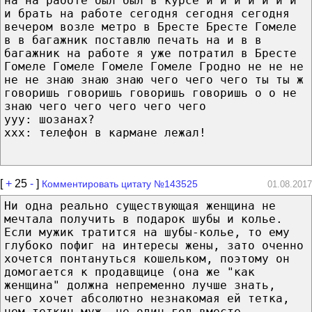
на на работе был был в курсе и и и и и и и
и брать на работе сегодня сегодня сегодня
вечером возле метро в Бресте Бресте Гомеле
в в багажник поставлю печать на и в в
багажник на работе я уже потратил в Бресте
Гомеле Гомеле Гомеле Гомеле Гродно не не не
не не знаю знаю знаю чего чего чего ты ты ж
говоришь говоришь говоришь говоришь о о не
знаю чего чего чего чего чего
yyy: шозанах?
xxx: телефон в кармане лежал!
[
+
25
-
]
Комментировать цитату №143525
01.08.2017
Ни одна реально существующая женщина не
мечтала получить в подарок шубы и колье.
Если мужик тратится на шубы-колье, то ему
глубоко пофиг на интересы жены, зато оченно
хочется понтануться кошельком, поэтому он
домогается к продавщице (она же "как
женщина" должна непременно лучше знать,
чего хочет абсолютно незнакомая ей тетка,
чем теткин муж, не один год вместе