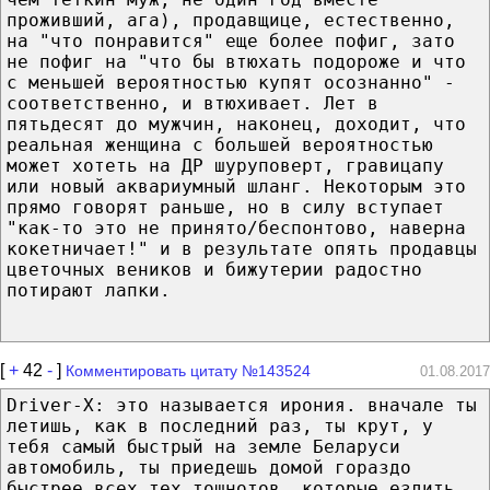
проживший, ага), продавщице, естественно,
на "что понравится" еще более пофиг, зато
не пофиг на "что бы втюхать подороже и что
с меньшей вероятностью купят осознанно" -
соответственно, и втюхивает. Лет в
пятьдесят до мужчин, наконец, доходит, что
реальная женщина с большей вероятностью
может хотеть на ДР шуруповерт, гравицапу
или новый аквариумный шланг. Некоторым это
прямо говорят раньше, но в силу вступает
"как-то это не принято/беспонтово, наверна
кокетничает!" и в результате опять продавцы
цветочных веников и бижутерии радостно
потирают лапки.
[
+
42
-
]
Комментировать цитату №143524
01.08.2017
Driver-X: это называется ирония. вначале ты
летишь, как в последний раз, ты крут, у
тебя самый быстрый на земле Беларуси
автомобиль, ты приедешь домой гораздо
быстрее всех тех тошнотов, которые ездить