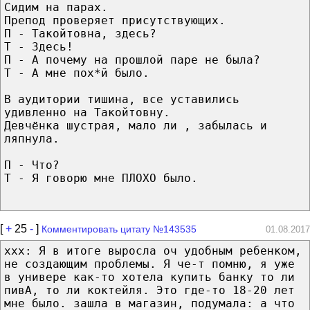
Сидим на парах.
Препод проверяет присутствующих.
П - Такойтовна, здесь?
Т - Здесь!
П - А почему на прошлой паре не была?
Т - А мне пох*й было.
В аудитории тишина, все уставились
удивленно на Такойтовну.
Девчёнка шустрая, мало ли , забылась и
ляпнула.
П - Что?
Т - Я говорю мне ПЛОХО было.
[
+
25
-
]
Комментировать цитату №143535
01.08.2017
ххх: Я в итоге выросла оч удобным ребенком,
не создающим проблемы. Я че-т помню, я уже
в универе как-то хотела купить банку то ли
пивА, то ли коктейля. Это где-то 18-20 лет
мне было. зашла в магазин, подумала: а что