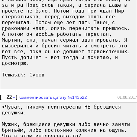
за игра Престолов такая, а сериала даже в
проекте не было. Потом года три ждал Пир
стервятников, перед выходом опять все
перечитал. Потом еще лет пять Танец с
драконами ждал, опять перечитать пришлось.
А потом он вообще работать перестал,
Мартин, ска, начал сериал адаптировать. Я
вызверился и бросил читать и смотреть это
вот всё, пока он не допишет первоисточник.
Пусть допишет - вот тогда и дочитаю, и
досмотрю.
Temasik: Суров
[
+
22
-
]
Комментировать цитату №143522
01.08.2017
>Чувак, никому неинтересны НЕ бреющиеся
девушки.
Мужик, бреющиеся девушки либо вечно заняты
бритьём, либо постоянно колючие на ощупь.
Что в этом интересного-то?