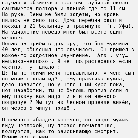
случая я обзавелся порезом глубиной около
сантиметра-полтора и длиной где-то 11 см.
На руке. Вены не были задеты, но кровь
лилась не хило так. Дома перебинтовал и
поехал в 21 больницу в травмпункт (г. Уфа).
На удивление передо мной был всего один
человек.
Попав на приём в доктору, это был мужчина
40 лет, объяснил что случилось. Он пришёл в
какое-то радостное изумление. "Ага.. угу…
неплохо-неплохо". Я чет подрастерялся если
честно. Тут диалог:
Д: Ты не пойми меня неправильно, у меня сын
по моим стопам идёт, ему практика нужна,
дело нравится, но у него 1-ый курс пока,
нет наработки, ты не будешь против если я
ему покажу как надо шить и он немного
попробует? Мы тут на Лесном проезде живём,
он через 5 минут придёт.
Я немного абалдел конечно, но вроде мужик с
виду неплохой, ну первое впечатление,
волнуется, как-то заискивающе смотрит.
Думаю фиг с ним.