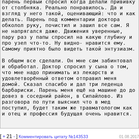
парень первый спросил когда делали прививку
от столбняка. Реально понравилось. Да и
взгляд у него такой, оценивающий: что и как
делать. Парень под комментарии доктора
обколол руку, почистил и зашил все сам. Я
не напрягался даже. Движения уверенные,
пару раз у папы спросил на какую глубину и
про узел что-то. Ну видно- нравится ему.
Самому приятно было видеть такой энтузиазм.
В общем все сделали. Он мне сам забинтовал
и обработал. Доктор спросил у сына о том,
что мне надо принимать из лекарств и
удовлетворённый ответом отправил меня
домой. Сказал спасибо и дал три леденца
барбариски. Парень меня ещё на машине до до
довез в соседний район, в Сипайлово. Из
разговора по пути выяснил что в мед
поступил, будет таким же травматологом как
и отец и профессия будущая очень нравится.
[
+
21
-
]
Комментировать цитату №143533
01.08.2017