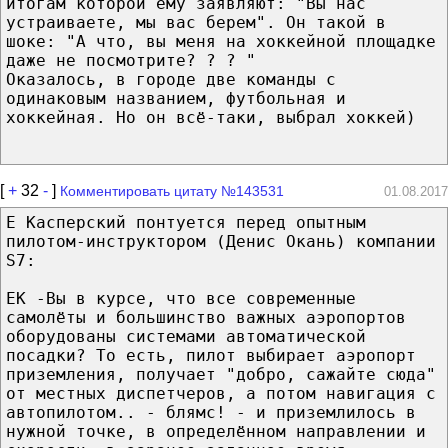
итогам которой ему заявляют: "Вы нас
устраиваете, мы вас берем". Он такой в
шоке: "А что, вы меня на хоккейной площадке
даже не посмотрите? ? ? "
Оказалось, в городе две команды с
одинаковым названием, футбольная и
хоккейная. Но он всё-таки, выбрал хоккей)
[
+
32
-
]
Комментировать цитату №143531
01.08.2017
Е Касперский понтуется перед опытным
пилотом-инструктором (Денис Окань) компании
S7:
ЕК -Вы в курсе, что все современные
самолёты и большинство важных аэропортов
оборудованы системами автоматической
посадки? То есть, пилот выбирает аэропорт
приземления, получает "добро, сажайте сюда"
от местных диспетчеров, а потом навигация с
автопилотом.. - блямс! - и приземлилось в
нужной точке, в определённом направлении и