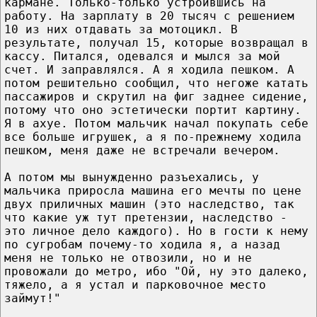
кармане. Только-только устроившись на
работу. На зарплату в 20 тысяч с решением
10 из них отдавать за мотоцикл. В
результате, получал 15, которые возвращал в
кассу. Питался, одевался и мылся за мой
счет. И заправлялся. А я ходила пешком. А
потом решительно сообщил, что негоже катать
пассажиров и скрутил на фиг заднее сидение,
потому что оно эстетически портит картину.
Я в ахуе. Потом мальчик начал покупать себе
все больше игрушек, а я по-прежнему ходила
пешком, меня даже не встречали вечером.
А потом мы вынужденно разъехались, у
мальчика приросла машина его мечты по цене
двух приличных машин (это наследство, так
что какие уж тут претензии, наследство -
это личное дело каждого). Но в гости к нему
по сугробам почему-то ходила я, а назад
меня не только не отвозили, но и не
провожали до метро, ибо "Ой, ну это далеко,
тяжело, а я устал и парковочное место
займут!"