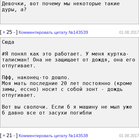
Девочки, вот почему мы некоторые такие
дуры, а?
[
+
25
-
]
Комментировать цитату №143539
01.08.2017
Сюда
#Я понял как это работает. У меня куртка-
талисман! Она не защищает от дождя, она его
отпугивает.
Пфф, наконец-то дошло.
Моя мать последние 20 лет постоянно (кроме
зимы, ессно) носит с собой зонт - дождь
отпугивает.
Вот вы сволочи. Если б я машину не мыл уже
б давно все от засухи погибли
[
+
21
-
]
Комментировать цитату №143538
01.08.2017