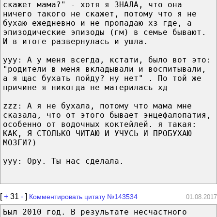
скажет мама?" - хотя я ЗНАЛА, что она
ничего такого не скажет, потому что я не
бухаю ежедневно и не пропадаю хз где, а
эпизодические эпизоды (гм) в семье бывают.
И в итоге развернулась и ушла.
yyy: А у меня всегда, кстати, было вот это:
"родители в меня вкладывали и воспитывали,
а я щас бухать пойду? ну нет" . По той же
причине я никогда не материлась хд
zzz: А я не бухала, потому что мама мне
сказала, что от этого бывает энцефалопатия,
особенно от водочных коктейлей. я такая:
КАК, Я СТОЛЬКО ЧИТАЮ И УЧУСЬ И ПРОБУХАЮ
МОЗГИ?)
yyy: Ору. Ты нас сделала.
[
+
31
-
]
Комментировать цитату №143534
01.08.2017
Был 2010 год. В результате несчастного