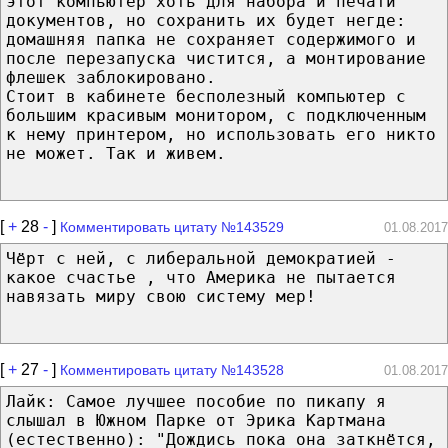
этот компьютер хоть для набора и печати
документов, но сохранить их будет негде:
домашняя папка не сохраняет содержимого и
после перезапуска чистится, а монтирование
флешек заблокировано.
Стоит в кабинете бесполезный компьютер с
большим красивым монитором, с подключенным
к нему принтером, но использовать его никто
не может. Так и живем.
[
+
28
-
]
Комментировать цитату №143529
01.08.2017
Чёрт с ней, с либеральной демократией -
какое счастье , что Америка не пытается
навязать миру свою систему мер!
[
+
27
-
]
Комментировать цитату №143528
01.08.2017
Лайк: Самое лучшее пособие по пикапу я
слышал в Южном Парке от Эрика Картмана
(естественно): "Дождись пока она заткнётся,