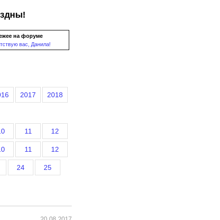
ездны!
ежее на форуме
тствую вас, Данила!
016
2017
2018
10
11
12
10
11
12
24
25
20.08.2017