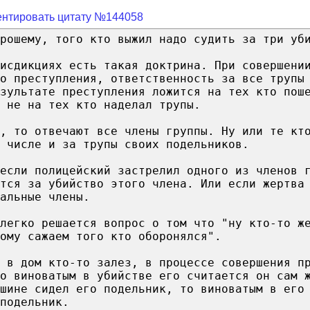
нтировать цитату №144058
рошему, того кто выжил надо судить за три уб
исдикциях есть такая доктрина. При совершени
о преступления, ответственность за все трупы
зультате преступления ложится на тех кто пош
 не на тех кто наделал трупы.
, то отвечают все члены группы. Ну или те кт
 числе и за трупы своих подельников.
если полицейский застрелил одного из членов 
ятся за убийство этого члена. Или если жертва
альные члены.
легко решается вопрос о том что "ну кто-то ж
ому сажаем того кто оборонялся".
 в дом кто-то залез, в процессе совершения п
о виноватым в убийстве его считается он сам 
шине сидел его подельник, то виноватым в его
подельник.