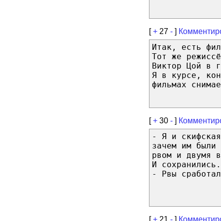
[
+
27
-
]
Комментир
Итак, есть фил
Тот же режиссё
Виктор Цой в г
Я в курсе, кон
фильмах снимае
[
+
30
-
]
Комментир
- Я и скифская
зачем им были 
рвом и двумя в
И сохранились.
- Рвы сработал
[
+
21
-
]
Комментир