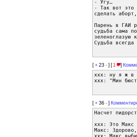
- Угу…
- Так вот это 
сделать аборт,
Парень в ГАИ р
судьба сама по
зеленоглазую к
Судьба всегда 
[
+
23
-
] [
1
]
Комме
ххх: ну я ж в 
ххх: "Мин бюст
[
+
36
-
]
Комментир
Насчет пидорст
xxx: Это Макс
Макс: Здорово,
xxx: Макс выби