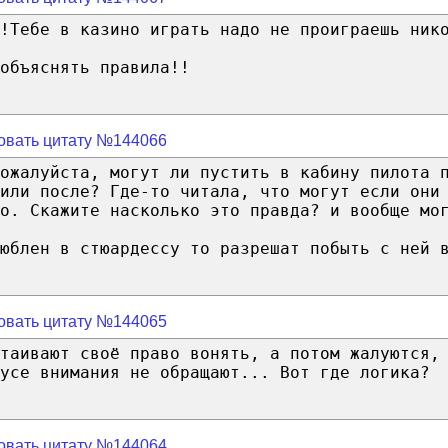
!Тебе в казино играть надо не проиграешь ник
объяснять правила!!
овать цитату №144066
пожалуйста, могут ли пустить в кабину пилота 
или после? Где-то читала, что могут если они
о. Скажите насколько это правда? и вообще мо
юблен в стюардессу то разрешат побыть с ней 
овать цитату №144065
таивают своё право вонять, а потом жалуются,
усе внимания не обращают... Вот где логика?
овать цитату №144064