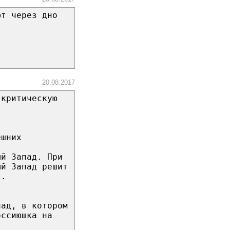
ют через дно
20.08.2017
 критическую
ешних
ый Запад. При
ый Запад решит
т.
пад, в котором
оссиюшка на