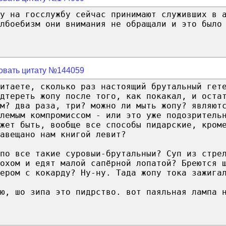
у на госслужбу сейчас принимают служивших в 
лбоебизм они внимания не обращали и это было
овать цитату №144059
итаете, сколько раз настоящий брутальный гет
одтереть жопу после того, как покакал, и оста
ом? два раза, три? можно ли мыть жопу? являют
лемым компромиссом - или это уже подозритель
жет быть, вообще все способы пидарские, кром
авещано нам книгой левит?
по все такие суровыи-брутальныи? Суп из стре
рохом и едят малой сапёрной лопатой? Бреются 
ером с кокарду? Ну-ну. Тада жопу тока зажига
ю, шо зипа это пидрство. вот паяльная лампа 