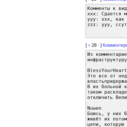
Комменты к вид
xxx: Сдается м
yyy: xxx, как 
zzz: yyy, ссут
[
+
28
-
]
Комментир
Из комментарие
инфраструктуру
BlessYourHeart
Это все от нед
властьпридержа
В их больной 
таком раскладе
отключить Вели
Nuwen
Боюсь, у них б
живёт их потом
цепи, которую 