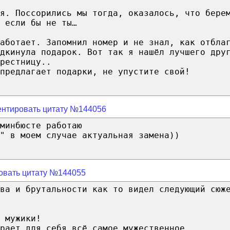
я. Поссорились мы тогда, оказалось, что бере
 если бы не ты…
аботает. Запомнил номер и не знал, как отбла
дкинула подарок. Вот так я нашёл лучшего дру
рестницу..
предлагает подарки, не упустите свой!
нтировать цитату №144056
минбюсте работаю
" в моем случае актуальная замена))
овать цитату №144055
ва и брутальности как то видел следующий сюж
 мужики!
рает для себя всё самое мужественное