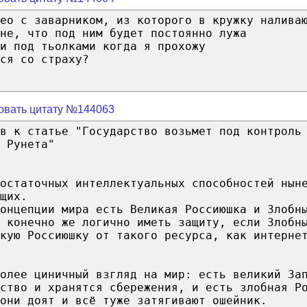
ео с заварником, из которого в кружку налива
не, что под ним будет постоянно лужа
и под тьолками когда я прохожу
ся со страху?
овать цитату №144063
в к статье "Государство возьмет под контроль
 Рунета"
остаточных интеллектуальных способностей нын
щих.
концепции мира есть Великая Россиюшка и Злобн
 конечно же логично иметь защиту, если Злобн
кую Россиюшку от такого ресурса, как интерне
олее циничный взгляд на мир: есть великий За
ство и хранятся сбережения, и есть злобная Р
они доят и всё туже затягивают ошейник.