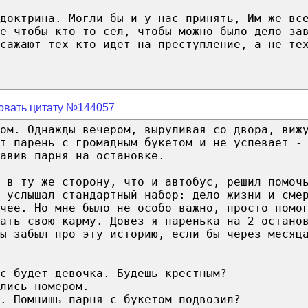
доктрина. Могли бы и у нас принять, Им же вс
е чтобы кто-то сел, чтобы можно было дело за
сажают тех кто идет на преступление, а не те
овать цитату №144057
ом. Однажды вечером, выруливая со двора, виж
т парень с громадным букетом и не успевает -
авив парня на остановке.
 в ту же сторону, что и автобус, решил помоч
 услышал стандартный набор: дело жизни и сме
чее. Но мне было не особо важно, просто помо
ать свою карму. Довез я паренька на 2 остано
ы забыл про эту историю, если бы через месяц
с будет девочка. Будешь крестным?
лись номером.
. Помнишь парня с букетом подвозил?