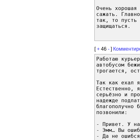
Очень хорошая 
сажать. Главно
так, то пусть 
защищаться.
[
+
46
-
]
Комментир
Работаю курьер
автобусом бежи
трогается, ост
Так как ехал я
Естественно, я
серьёзно и про
надежде подлат
благополучно б
позвонили:
- Привет. У на
- Эмм… Вы ошиб
- Да не ошибся