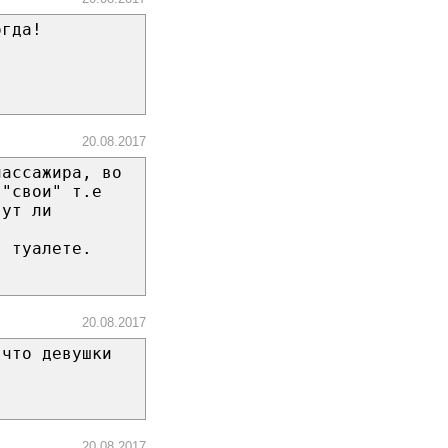
огда!
20.08.2017
пассажира, во
 "свои" т.е
гут ли
в туалете.
20.08.2017
 что девушки
20.08.2017