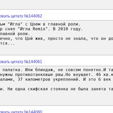
овать цитату №144062
ьм "Игла" с Цоем в главной роли.
р снял "Игла Remix". В 2010 году.
лавной роли.
ечно, что Цой жив, просто не знала, что он д
тся...
овать цитату №144061
 палатка. Или блиндаж, не совсем понятно.И т
нужны противотанковые рвы.Но внушает. 46 кв.
алами, 37 километров укреплений. И это 6 век
и. Ни одна скифская стоянка не была занята т
овать цитату №144060