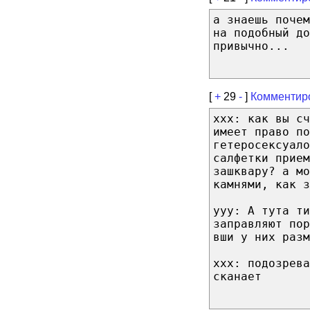
а знаешь почем
на подобный до
привычно...
[
+
29
-
]
Комментир
xxx: как вы сч
имеет право п
гетеросексуал
салфетки прием
зашквару? а мо
камнями, как з
yyy: А тута ти
заправляют по
вши у них разм
xxx: подозрева
сканает