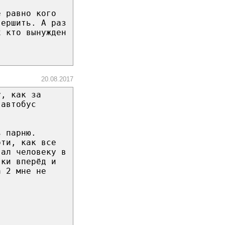
е равно кого
вершить. А раз
х кто вынужден
20.08.2017
у, как за
 автобус
ь парню.
рти, как все
гал человеку в
вки вперёд и
а 2 мне не