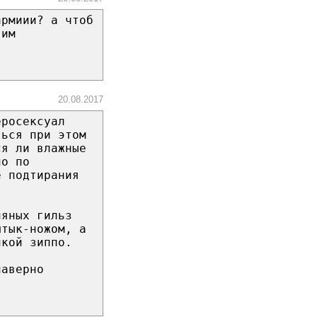
армиии? а чтоб
 им
20.08.2017
еросексуал
ться при этом
ся ли влажные
но по
е подтирания
ляных гильз
штык-ножом, а
лкой зиппо.
наверно