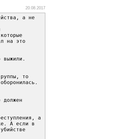
20.08.2017
ийства, а не
и
 которые
ел на это
о выжили.
группы, то
 оборонилась.
е должен
реступления, а
же. А если в
 убийстве