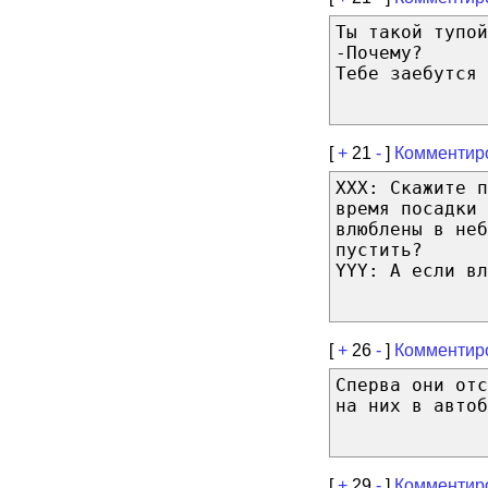
Ты такой тупой
-Почему?
Тебе заебутся 
[
+
21
-
]
Комментир
XXX: Скажите 
время посадки 
влюблены в неб
пустить?
YYY: А если вл
[
+
26
-
]
Комментир
Сперва они отс
на них в автоб
[
+
29
-
]
Комментир