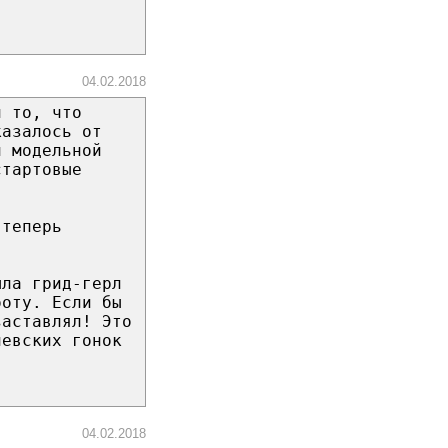
04.02.2018
и то, чтo
казалось от
и модельной
стартовые
 теперь
ыла грид-герл
боту. Если бы
заставлял! Этo
левских гонок
04.02.2018