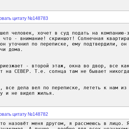
овать цитату №148783
шел человек, хочет в суд подать на компанию-
 что - внимание! скриншот! Солнечная квартир
он уточнил по переписке, ему подтвердили, он
чи дома.
риезжает - второй этаж, окна во двор, все ка
т на СЕВЕР. Т.е. солнца там не бывает никогд
, все дела вел по переписке, лететь к нам из
у и не видел жилья.
овать цитату №148782
то назовёт меня другом, я рассмеюсь в лицо. 
знакомая. А лучше - вообще для всех незнаком