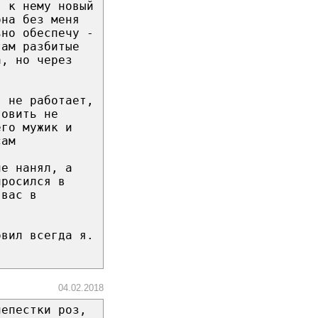
я к нему новый
она без меня
ьно обеспечу -
там разбитые
а, но через
, не работает,
товить не
его мужик и
сам
не нанял, а
просился в
 вас в
овил всегда я.
04.02.2018
лепестки роз,