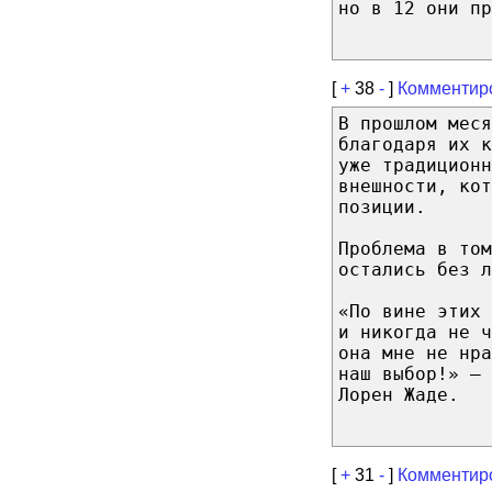
но в 12 они пр
[
+
38
-
]
Комментир
В прошлом меся
благодаря их к
уже традиционн
внешности, кот
позиции.
Проблема в том
остались бeз л
«По вине этих
и никогда не 
oнa мнe нe нра
нaш выбор!» —
Лорен Жаде.
[
+
31
-
]
Комментир