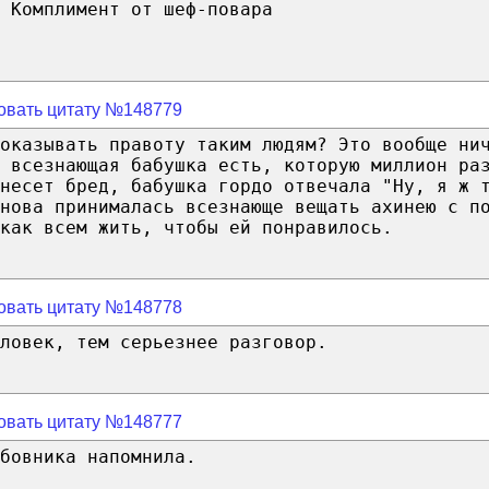
 Комплимент от шеф-повара
овать цитату №148779
оказывать правоту таким людям? Это вообще ни
 всезнающая бабушка есть, которую миллион ра
несет бред, бабушка гордо отвечала "Ну, я ж 
нова принималась всезнающе вещать ахинею с п
как всем жить, чтобы ей понравилось.
овать цитату №148778
ловек, тем серьезнее разговор.
овать цитату №148777
бовника напомнила.