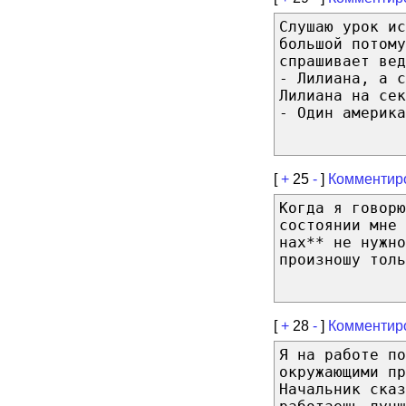
Слушаю урок ис
большой потому
спрашивает вед
- Лилиана, а с
Лилиана на сек
- Один америка
[
+
25
-
]
Комментир
Когда я говорю
состоянии мне 
нах** не нужно
произношу толь
[
+
28
-
]
Комментир
Я на работе по
окружающими пр
Начальник сказ