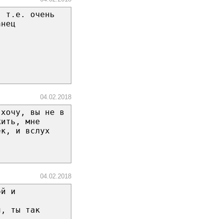
, т.е. очень
анец
04.02.2018
 хочу, вы не в
жить, мне
ек, и вслух
04.02.2018
ой и
л, ты так