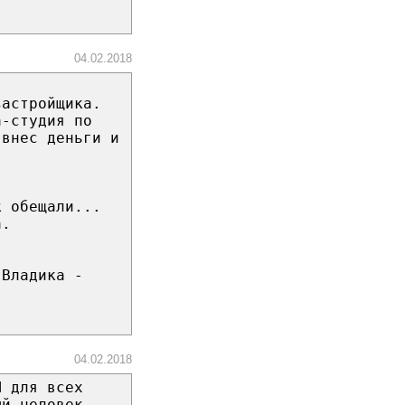
04.02.2018
застройщика.
а-студия по
 внес деньги и
к обещали...
а.
 Владика -
04.02.2018
Я для всех
ый человек.