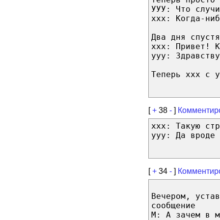
УУУ: Что случи
ххх: Когда-ниб
Два дня спустя
ххх: Привет! К
ууу: Здравству
Теперь ххх с у
[
+
38
-
]
Комментир
xxx: Такую стр
yyy: Да вроде 
[
+
34
-
]
Комментир
Вечером, уста
сообщение
М: А зачем в м