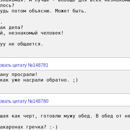
лось?
удь потом объясню. Может быть.
.
ак дела?
й, незнакомый человек!
уу не общается.
овать цитату №148781
ану просрали!
как уже насрали обратно. ;)
овать цитату №148780
вшая как черт, готовлю мужу обед. В обед от н
акаронах гречка? :-)