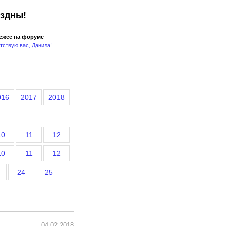
ездны!
ежее на форуме
тствую вас, Данила!
016
2017
2018
10
11
12
10
11
12
24
25
04.02.2018