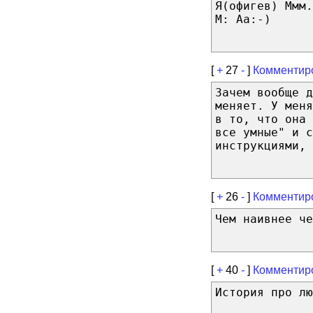
Я(офигев) Ммм.
М: Аа:-)
[
+
27
-
]
Комментир
Зачем вообще д
меняет. У меня
в то, что она 
все умные" и с
инструкциями, 
[
+
26
-
]
Комментир
Чем наивнее че
[
+
40
-
]
Комментир
История про лю