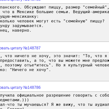
панского. Обсуждают пиццу, размер "семейный"
 что в Мексике большие семьи. Ведущий-америк
ущую-мексиканку:
колько человек могут есть "семейную" пиццу?
унду задумывается.
нец, наверно.
овать цитату №148787
, что ничего не хочу, это значит: "То, что я
предоставить, а то, что вы можете мне предло
, поэтому отъе*итесь". Но я культурный челов
ко: "Ничего не хочу".
овать цитату №148786
лучила официальное разрешение говорить с соб
едметами.)))
ал-что ты мучаешься? Я же вижу, что ты аудиа