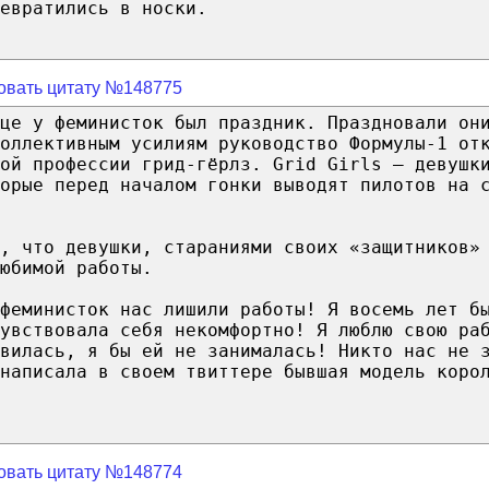
евратились в носки.
овать цитату №148775
це у феминисток был праздник. Праздновали он
оллективным усилиям руководство Формулы-1 от
ой профессии грид-гёрлз. Grid Girls – девушк
орые перед началом гонки выводят пилотов на 
, чтo девушки, стараниями своих «защитников»
юбимой работы.
 феминисток нac лишили работы! Я восемь лет б
чувствовала себя некомфортно! Я люблю свою ра
вилась, я бы ей не занималась! Никто нac не 
 написала в своем твиттере бывшая модель коро
овать цитату №148774