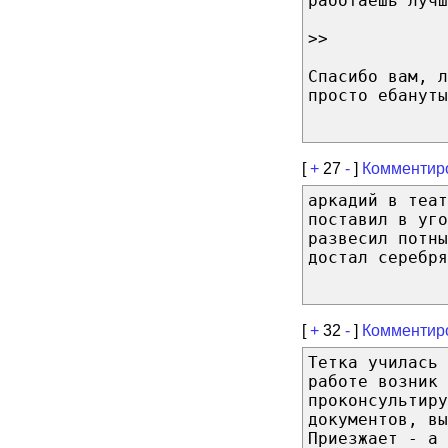
работаешь лучш
>>
Спасибо вам, л
просто ебануты
[
+
27
-
]
Комментир
аркадий в теат
поставил в уго
развесил потны
достал серебря
[
+
32
-
]
Комментир
Тетка училась 
работе возник 
проконсультиру
документов, вы
Приезжает - а 