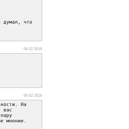
о думал, что
04.02.2018
04.02.2018
ьности. На
у вас
 пару
ше мнение.