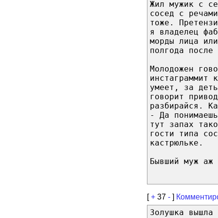
Жил мужик с се
сосед с речами
тоже. Претензи
я владелец фаб
морды лица или
полгода после 
Молодожен гово
инстаграммит к
умеет, за деть
говорит привод
разбирайся. Ка
- Да понимаешь
тут запах тако
гости типа сос
кастрюльке.
Бывший муж аж 
[
+
37
-
]
Комментир
Золушка вышла