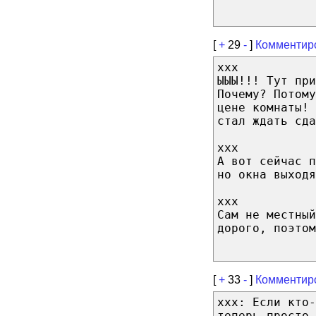
[
+
29
-
]
Комментир
xxx
ЫЫЫ!!! Тут при
Почему? Потому
цене комнаты! 
стал ждать сда
ххх
А вот сейчас п
но окна выходя
ххх
Сам не местный
дорого, поэтом
[
+
33
-
]
Комментир
ххх: Если кто-
теперь просто 