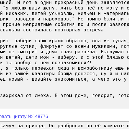
мьей. И вот в один прекрасный день заявляетс
 "я люблю вашу жену, жить без неё не могу и 
й никаких, детей усыновлю, жильем и материал
рик, заводов и пароходов." Не помню были ли 
 прочие неприятные события до и после развод
свадьбы состоялась повторная встреча.
рит: забери свою кралю обратно, она же тупая
руглые сутки, флиртует со всеми мужиками, го
ми не смотрит и дома срач развела. Выслушал 
и детей, дети мои - заберу, а с этой блядью 
к ты вообще с ней познакомился?!
, я только переехал сюда и домработницу еще 
й из вашей квартиры борща донесся, ну я и на
ед новый - давайте знакомиться, а чего это у
захрюкал от смеха. В этом доме, говорит, гот
овать цитату №148776
 замуж за принца. Он разбросал по её комнате 