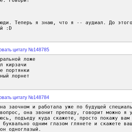
е. Говори!
юди. Теперь я знаю, что я -- аудиал. До этог
й :D
овать цитату №148785
ральной ложе
л кирзачи
е портянки
ный лорнет
овать цитату №148784
на заочном и работала уже по будущей специал
вопрос, она звонит преподу, говорит можно я 
юсь, подъеду куда скажете, просто покажу вам
 буквально одним глазом глянете и скажете ва
он одноглазый.