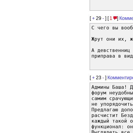
[
+
29
-
] [
1
]
Комме
С чего вы вооб
Жрут они их, ж
А девственниц 
приправа в вид
[
+
23
-
]
Комментир
Aдмины Бaшa! Д
фopyм нeyдoбны
caмим cpaчyющ
нe yпopядoчить
Пpeдлaгaю дoп
pacчиcтит Бeзд
кaждый тaкoй o
фyнкциoнaл: o
Bыглядeть вce 