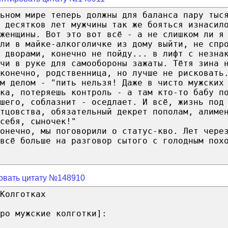
ьном мире теперь должны для баланса пару тыс
 десятков лет мужчины так же бояться изнасил
женщины. Вот это вот всё - а не слишком ли я
ли в майке-алкоголичке из дому выйти, не спр
 дворами, конечно не пойду... в лифт с незна
чи в руке для самообороны зажаты. Тётя зина 
конечно, родственница, но лучше не рисковать
м делом - "пить нельзя! Даже в чисто мужских
ка, потеряешь контроль - а там кто-то бабу п
шего, соблазнит - оседлает. И всё, жизнь под
тцовства, обязательный декрет пополам, алиме
себя, сыночек!"
онечно, мы поговорили о статус-кво. Лет чере
всё больше на разговор сытого с голодным пох
овать цитату №148910
Колготках
ро мужские колготки]: