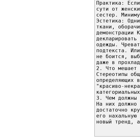
Практика: Если
сути от женски
сестер. Миниму
Эстетика: Одни
ткани, оборачи
демонстрации К
декларировать
одежды. Чреват
подтекста. Ил
не боится, вы
даже в прохлад
2. Что мешает 
Стереотипы общ
определяющих в
"красиво-некра
категориальных
3. Чем должны 
На них должно 
достаточно кру
его нахальную
новый тренд, а