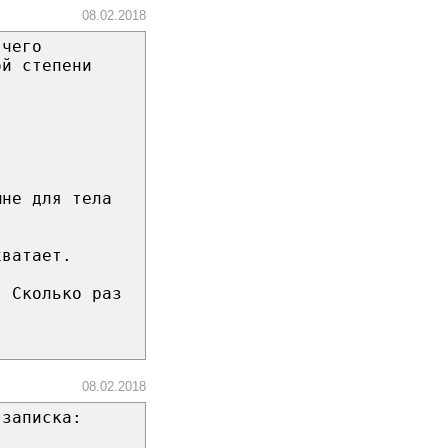
08.02.2018
 чего
ой степени
мне для тела
хватает.
? Сколько раз
08.02.2018
 записка: