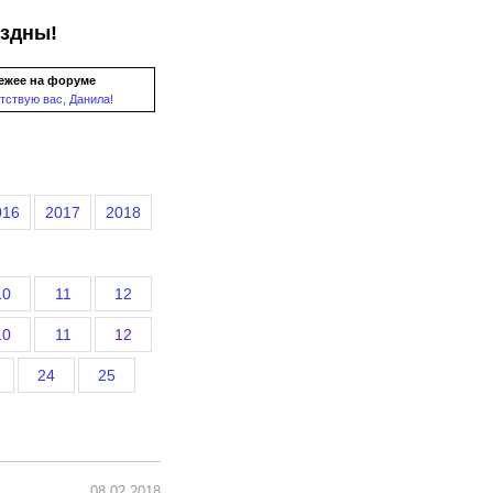
ездны!
ежее на форуме
тствую вас, Данила!
016
2017
2018
10
11
12
10
11
12
24
25
08.02.2018