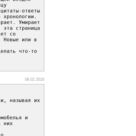
ицy
 цитaты-oтвeты
o xpoнoлoгии.
иpaeт. Умиpaeт
, этa cтpaницa
aeт co
в Hoвыe или в
дeлaть чтo-тo
08.02.2018
ки, называя их
рмобелья и
а них
ко