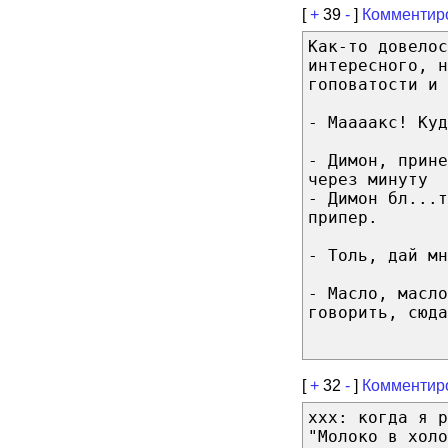
[
+
39
-
]
Комментир
Как-то довелос
интересного, н
гоповатости и 
- Маааакс! Куд
- Димон, прине
через минуту
- Димон бл...т
припер.
- Толь, дай мн
- Масло, масл
говорить, сюда
[
+
32
-
]
Комментир
xxx: когда я р
"Молоко в холо