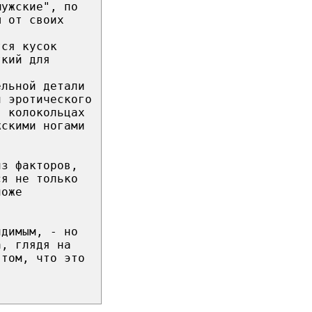
мужские", по
ы от своих
тся кусок
ткий для
,
ельной детали
й эротического
в колокольцах
жскими ногами
из факторов,
ся не только
ложе
идимым, - но
а, глядя на
 том, что это