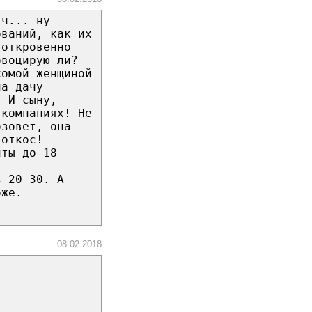
яч... ну
ований, как их
 откровенно
овоцирую ли?
комой женщиной
на дачу
. И сыну,
 компаниях! Не
озовет, она
 откос!
нты до 18
з 20-30. А
оже.
08.02.2018