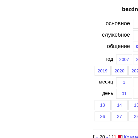
bezdn
основное
служебное
общение
год
2007
2019
2020
20
месяц
1
день
01
13
14
1
26
27
2
[
+
20
-
] [
1
]
Комме