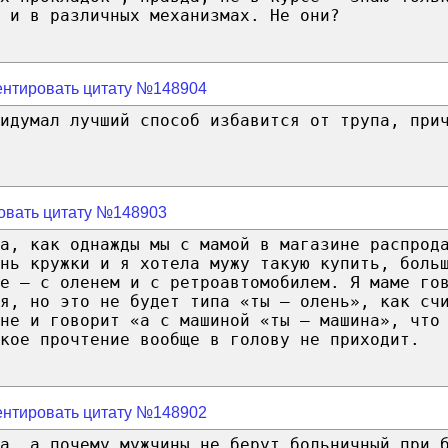
 и в различных механизмах. Не они?
нтировать цитату №148904
ридумал лучший способ избавится от трупа, при
овать цитату №148903
а, как однажды мы с мамой в магазине распрод
нь кружки и я хотела мужу такую купить, боль
е — с оленем и с ретроавтомобилем. Я маме го
я, но это не будет типа «ты — олень», как сч
не и говорит «а с машиной «ты — машина», что
кое прочтение вообще в голову не приходит.
нтировать цитату №148902
а, а почему мужчины не берут больничный при 