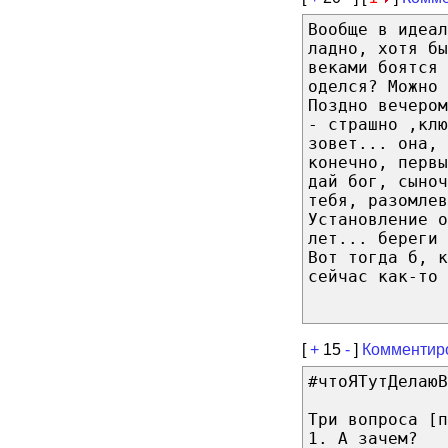
Вообще в идеал
ладно, хотя бы
веками боятся 
оделся? Можно 
Поздно вечером
- страшно ,клю
зовет... она, 
конечно, первы
дай бог, сыноч
тебя, разомлев
Установление о
лет... береги 
Вот тогда б, к
сейчас как-то 
[
+
15
-
]
Комментир
#чтоЯТутДелаюВ
Три вопроса [п
1. А зачем?