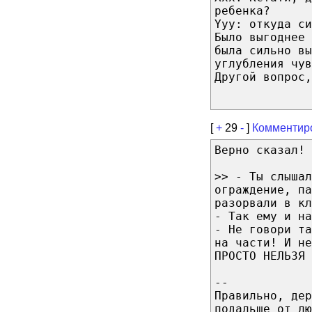
ребенка?
Yyy: откуда си
Было выгоднее 
была сильно вы
углубления чув
Другой вопрос,
[
+
29
-
]
Комментир
Верно сказал!
>> - Ты слыша
ограждение, па
разорвали в кл
- Так ему и на
- Не говори та
на части! И не
ПРОСТО НЕЛЬЗЯ 
--
Правильно, дер
подальше от л