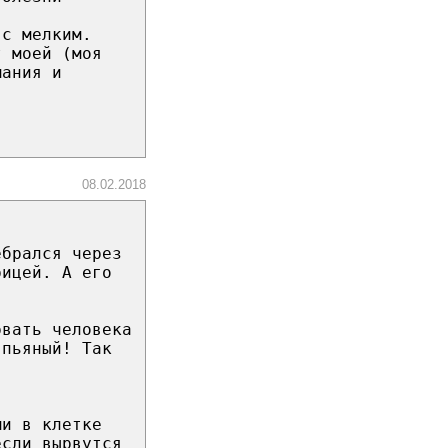
 с мелким.
т моей (моя
мания и
08.02.2018
ебрался через
рицей. А его
рвать человека
 пьяный! Так
ми в клетке
если вырвутся