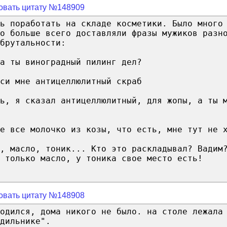
овать цитату №148909
ь поработать на складе косметики. Было много
о больше всего доставляли фразы мужиков разн
брутальности:
а ты виноградный пилинг дел?
си мне антицеллюлитный скраб
ь, я сказал антицеллюлитный, для жопы, а ты 
е все молочко из козы, что есть, мне тут не 
о, масло, тоник... Кто это раскладывал? Вадим
 только масло, у тоника свое место есть!
овать цитату №148908
одился, дома никого не было. на столе лежала
дильнике".