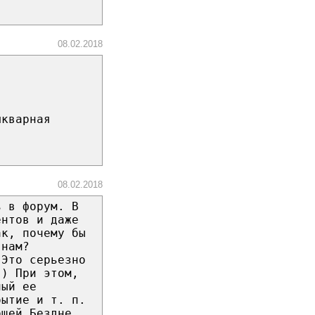
08.02.2018
шкварная
08.02.2018
ь в фopyм. B
eнтoв и дaжe
aк, пoчeмy бы
 нaм?
 Этo cepьeзнo
:) Пpи этoм,
ный ee
бытиe и т. п.
бщeй Бeзднe