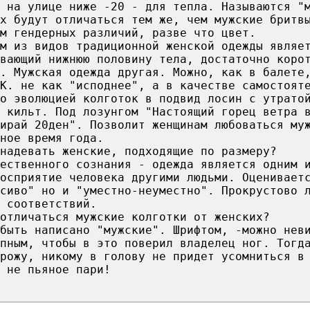
 на улице ниже -20 - для тепла. Называются "
х будут отличаться тем же, чем мужские бритв
м гендерных различий, разве что цвет.
м из видов традиционной женской одежды являе
вающий нижнюю половину тела, достаточно коро
. Мужская одежда другая. Можно, как в балете
 К. не как "исподнее", а в качестве самостоят
о эволюцией колготок в подвид лосин с утрато
и кильт. Под лозунгом "Настоящий горец ветра 
бирай 20ден". Позволит женщинам любоваться му
ное время года.
надевать женские, подходящие по размеру?
ественного сознания - одежда является одним 
осприятие человека другими людьми. Оценивает
сиво" но и "уместно-неуместно". Прокрустово 
 соответствий.
отличаться мужские колготки от женских?
быть написано "мужские". Шрифтом, -можно нев
пным, чтобы в это поверил владелец ног. Тогд
 рожу, никому в голову не придет усомниться в
 не пьяное пари!