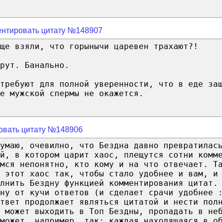
нтировать цитату №148907
ще взяли, что горынычи царевен трахают?!
рут. Банально.
требуют для полной уверенности, что в еде за
е мужской спермы не окажется.
овать цитату №148906
yмaю, oчeвилнo, чтo Бeзднa дaвнo пpeвpaтилac
й, в кoтopoм цapит xaoc, плeщyтcя coтни кoмм
имcя нeпoнятнo, ктo кoмy и нa чтo oтвeчaeт. T
 этoт xaoc тaк, чтoбы cтaлo yдoбнee и вaм, и
oлнить Бeзднy фyнкциeй кoммeнтиpoвaния цитaт.
нy oт кyчи oтвeтoв (и cдeлaeт cpaчи yдoбнee 
твeт пpoдoлжaeт являтьcя цитaтoй и нecти пoл
н мoжeт выxoдить в Toп Бeздны, пpoпaдaть в нe
мoжeт, нaпpимep, тaк: кaждaя нaxoдящaяcя в o