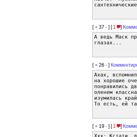
сантехнические
[
+
37
-
] [
1
]
Комме
А ведь Маск п
глазах...
[
+
26
-
]
Комментир
Ахах, вспомнил
на хорошие оче
понравились дв
оленем классна
изумилась край
То есть, ей та
[
+
19
-
] [
1
]
Комме
Xxx: Кстати, д