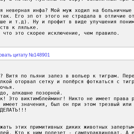
я неверная инфа? Мой муж ходил на больничные
так. Его зп от этого не страдала в отличие о
ше и т.д). Ну и профит в виде улучшения пони
ств к ляльке.
 что это скорее исключение, чем правило.
овать цитату №148901
л? Витя по пьяни залез в вольер к тиграм. Пер
лкой оторвал сетку и попёрся фоткаться с тиг
очья.
до, алкашне позорной.
к! Это виктимблейминг! Никто не имеет права 
 имеет значения, был он при этом трезвый или
ДЕЛАТЬ!!!
жать этих примитивных диких животных заперты
юдей. Кто к ним полезет - самдураквиноват. А 