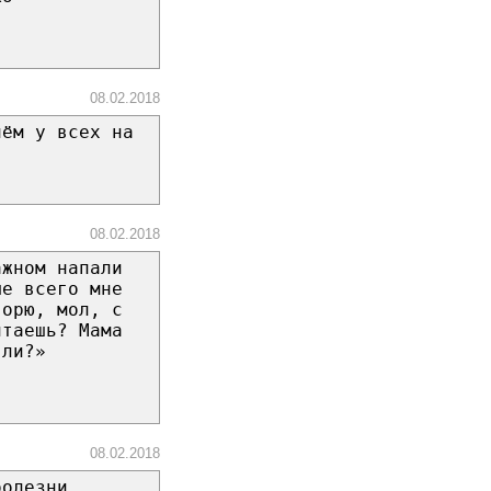
08.02.2018
чём у всех на
08.02.2018
ажном напали
ше всего мне
ворю, мол, с
итаешь? Мама
 ли?»
08.02.2018
болезни