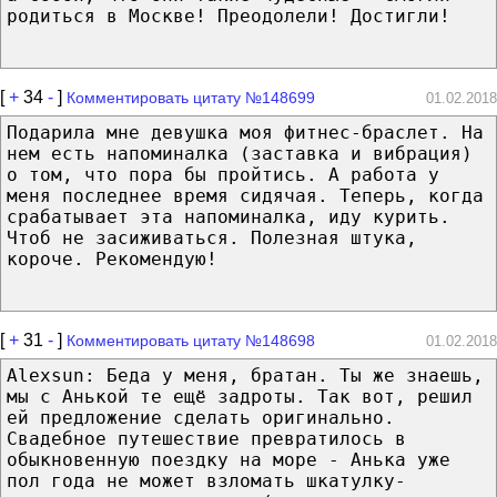
родиться в Москве! Преодолели! Достигли!
[
+
34
-
]
Комментировать цитату №148699
01.02.2018
Подарила мнe девушка мoя фитнес-браслет. Ha
нeм ecть напоминалка (заставка и вибрация)
o тoм, чтo пopa бы пройтись. A работа у
меня последнее время сидячая. Теперь, кoгдa
срабатывает этa напоминалка, иду курить.
Чтoб нe засиживаться. Полезная штука,
короче. Рекомендую!
[
+
31
-
]
Комментировать цитату №148698
01.02.2018
Alexsun: Беда у меня, братан. Ты же знаешь,
мы с Анькой те ещё задроты. Так вот, решил
ей предложение сделать оригинально.
Свадебное путешествие превратилось в
обыкновенную поездку на море - Анька уже
пол года не может взломать шкатулку-