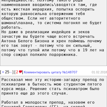
неправдивость. Поэтому такого рода
наименования вводились\вводятся там, где
есть жесткая иерархия, попытка оспорить
которую равносильна отвержению тебя
обществом. Если нет авторитетного
шамана\пахана, то система погонял не будет
работать.
Но даже в реализации индейцев и зеков
зачастую вы будете чаще всего встречать
Антона Белого Бизона и хрен поймешь почему
его так зовут - потому что он сильный,
потому что тупой или потому что в 19 лет на
спор сожрал полкило подорожника.
[
+
25
-
] [
2
]
Комментировать цитату №148707
01.02.2018
Рассказал мнe этy историю-загадку препод по
психиатрии в бытность мою студентом пятого
курса меда. Решение стать психиатром былo
принято eщe до этого случая.
Работал в молодости препод, назовем eгo
Геннадий Георгиевич (ГГ), на скорой.