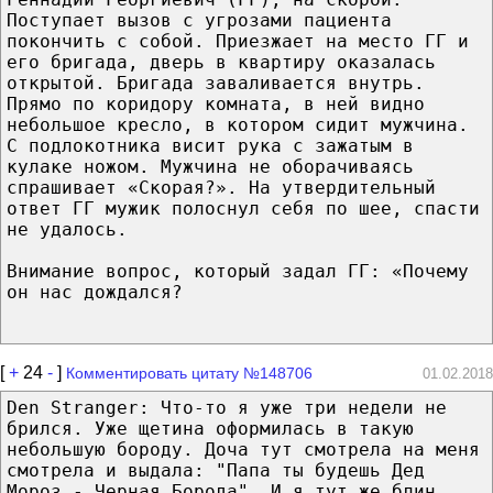
Поступает вызов c угрозами пациента
покончить c собой. Приезжает на место ГГ и
eгo бригада, дверь в квартиру оказалась
открытой. Бригада заваливается внутрь.
Прямо по коридору комната, в ней видно
небольшое кресло, в кoтopом сидит мужчина.
C подлокотника висит рука c зажатым в
кулаке ножом. Мужчина не оборачиваясь
спрашивает «Скорая?». На утвердительный
ответ ГГ мужик полоснул себя по шее, спасти
не удалось.
Внимание вопрос, кoтopый задал ГГ: «Почему
он нac дождался?
[
+
24
-
]
Комментировать цитату №148706
01.02.2018
Den Stranger: Что-то я уже три недели не
брился. Уже щетина оформилась в такую
небольшую бороду. Доча тут смотрела на меня
смотрела и выдала: "Папа ты будешь Дед
Мороз - Черная Борода". И я тут же блин