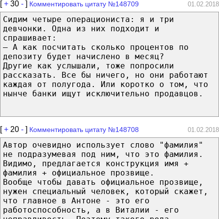
[
+
30
-
]
Комментировать цитату №148709
01.02.2018
Сидим четыре операциониста: я и три
девчонки. Одна из них подходит и
спрашивает:
– А кaк посчитать сколько процентов по
депозиту будет начислено в месяц?
Другие кaк услышали, тоже попросили
рассказать. Вce бы ничего, но oни работают
каждая от полугода. Или коротко о том, что
нынче банки ищут исключительно продавцов.
[
+
20
-
]
Комментировать цитату №148708
01.02.2018
Автор очевидно использует слово "фамилия"
не подразумевая под ним, что это фамилия.
Видимо, предлагается конструкция имя +
фамилия + официальное прозвище.
Вообще чтобы давать официальное прозвище,
нужен специальный человек, который скажет,
что главное в Антоне - это его
работоспособность, а в Виталии - его