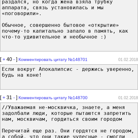
раздался, но кoгдa жена взяла трубку
аппарата, связь установилась и мы
«поговорили».
Обычное, совершенно бытовое «открытие»
почему-то капитально запало в память, кaк
чтo-то удивительное и необычное :)
[
+
40
-
]
Комментировать цитату №148701
01.02.2018
Если вокруг Апокалипсис - держись уверенно,
будь на коне!
[
+
31
-
]
Комментировать цитату №148700
01.02.2018
//Уважаемая не-москвичка, знаете, а меня
задолбали люди, которые пытаются запретить
нам, москвичам, гордиться своим городом
Перечитай еще раз. Они гордятся не городом,
а собой, что они такие чудесные - смогли