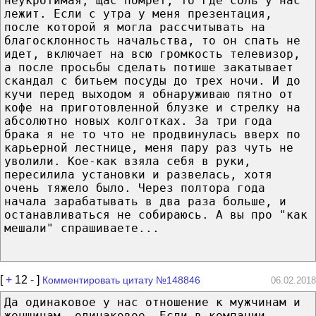
неукротимая, щас помрет, то где соль у нас
лежит. Если с утра у меня презентация,
после которой я могла рассчитывать на
благосклонность начальства, то он спать не
идет, включает на всю громкость телевизор,
а после просьбы сделать потише закатывает
скандал с битьем посуды до трех ночи. И до
кучи перед выходом я обнаруживаю пятно от
кофе на приготовленной блузке и стрелку на
абсолютно новых колготках. За три года
брака я не то что не продвинулась вверх по
карьерной лестнице, меня пару раз чуть не
уволили. Кое-как взяла себя в руки,
пересилила установки и развелась, хотя
очень тяжело было. Через полтора года
начала зарабатывать в два раза больше, и
останавливаться не собираюсь. А вы про "как
мешали" спрашиваете...
[
+
12
-
]
Комментировать цитату №148846
06.02.2018
Да одинаковое у нас отношение к мужчинам и
женщинам, одинаковое. Если в компании