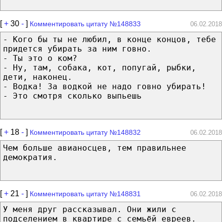
[
+
30
-
]
Комментировать цитату №148833
06.02.2018
- Кого бы ты не любил, в конце концов, тебе
придется убирать за ним говно.
- Ты это о ком?
- Ну, там, собака, кот, попугай, рыбки,
дети, наконец.
- Водка! За водкой не надо говно убирать!
- Это смотря сколько выпьешь
[
+
18
-
]
Комментировать цитату №148832
06.02.2018
Чем больше авианосцев, тем правильнее
демократия.
[
+
21
-
]
Комментировать цитату №148831
06.02.2018
У меня друг рассказывал. Они жили с
подселением в квартире с семьёй евреев.