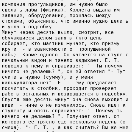
компания прогульщиков, им нужно было
сделать лабы (физика). Коллега выдала им
задание, оборудование, прошлась между
столами, объяснила, что именно нужно делать
и ушла в подсобку.
Минут через десять вышла, смотрит, все
обучающиеся делом заняты (кто цепь
собирает, кто маятник мучает, кто призму
крутит - в зависимости от пропущенной
лабы). Кроме одного. Он катается на стуле с
печальным видом и тяжело вздыхает. Е. Т.
подошла к нему и спрашивает: "- Ты почему
ничего не делаешь? ", он ей ответил "- Тут
считать нужно (сумму), а у меня
калькулятора нет". Е. Т. ему предлагает
посчитать в столбик, проходит проверяет
работы остальных и возвращается в подсобку.
Спустя еще десять минут она снова выходит и
видит - ничего не изменилось. Снова идет к
студенту и опять спрашивает: "- Почему ты
ничего не делаешь? ". Получает ответ, от
которого ее трясло еще несколько недель (от
смеха): "- Е. Т. , а как считать? Вы же мне