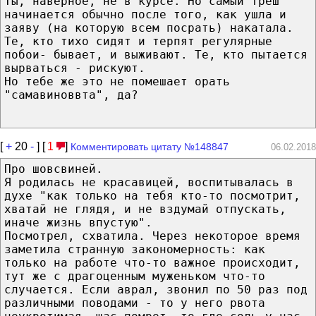
Ты, наверное, не в курсе. Но самый треш
начинается обычно после того, как ушла и
заяву (на которую всем посрать) накатала.
Те, кто тихо сидят и терпят регулярные
побои- бывает, и выживают. Те, кто пытается
вырваться - рискуют.
Но тебе же это не помешает орать
"самавиноввта", да?
[
+
20
-
] [
1
]
Комментировать цитату №148847
06.02.2018
Про шовсвиней.
Я родилась не красавицей, воспитывалась в
духе "как только на тебя кто-то посмотрит,
хватай не глядя, и не вздумай отпускать,
иначе жизнь впустую".
Посмотрел, схватила. Через некоторое время
заметила странную закономерность: как
только на работе что-то важное происходит,
тут же с драгоценным муженьком что-то
случается. Если аврал, звонил по 50 раз под
различными поводами - то у него рвота