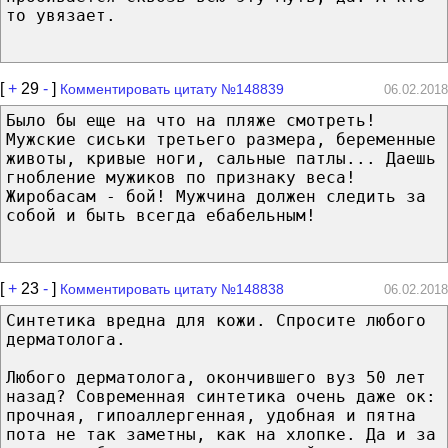
то увязает.
[
+
29
-
]
Комментировать цитату №148839
06.02.2018
Было бы еще на что на пляже смотреть!
Мужские сиськи третьего размера, беременные
животы, кривые ноги, сальные патлы... Даешь
гнобление мужиков по признаку веса!
Жиробасам - бой! Мужчина должен следить за
собой и быть всегда ебабельным!
[
+
23
-
]
Комментировать цитату №148838
06.02.2018
Синтетика вредна для кожи. Спросите любого
дерматолога.
Любого дерматолога, окончившего вуз 50 лет
назад? Современная синтетика очень даже ок:
прочная, гипоаллергенная, удобная и пятна
пота не так заметны, как на хлопке. Да и за