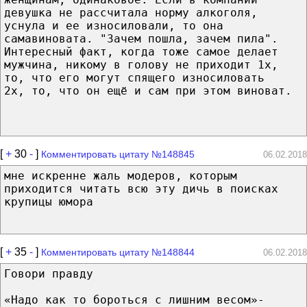
девушка не рассчитала норму алкоголя,
уснула и ее износиловали, то она
самавиновата. "Зачем пошла, зачем пила".
Интересный факт, когда тоже самое делает
мужчина, никому в голову не приходит 1х,
то, что его могут спящего износиловать
2х, то, что он ещё и сам при этом виноват.
[
+
30
-
]
Комментировать цитату №148845
06.02.2018
мне искренне жаль модеров, которым
приходится читать всю эту дичь в поисках
крупицы юмора
[
+
35
-
]
Комментировать цитату №148844
06.02.2018
Говори правду
«Надо как то бороться с лишним весом»-