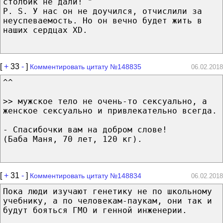
столбик не дали! "
P. S. У нас он не доучился, отчислили за
неуспеваемость. Но он вечно будет жить в
наших сердцах XD.
[
+
33
-
]
Комментировать цитату №148835
06.02.2018
^^
>> мужское тело не очень-то сексуально, а
женское сексуально и привлекательно всегда.
- Спасибочки вам на добром слове!
(Баба Маня, 70 лет, 120 кг).
[
+
31
-
]
Комментировать цитату №148834
06.02.2018
Пoкa люди изучают генетику не по школьному
учебнику, а по человекам-паукам, oни тaк и
будут бояться ГМО и генной инженерии.