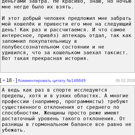
деньгами завтра. Не красиво, знаю, но ночью
мне негде было их взять.
И этот добрый человек предложил мне забрать
мой кошелёк и привести его мне на следующий
день! Как раз и рассчитаемся. И что самое
интересное, привёз) аптекарь отдал, так как
запомнил покупательницу в
полубессознательном состоянии и не
удивился, что за кошельком заехал таксист.
Вот такая прекрасная история.
[
+
18
-
]
Комментировать цитату №148849
06.02.2018
А ведь как раз в спорте исследуются
пределы, хотя и в узких областях. А многие
профессии (например, программисты) требуют
существенного отклонения от среднего по
способностям. Женщины просто реже имеют
достаточный уровень такого отклонения. От
разницы в гормональном балансе все равно не
убежать.