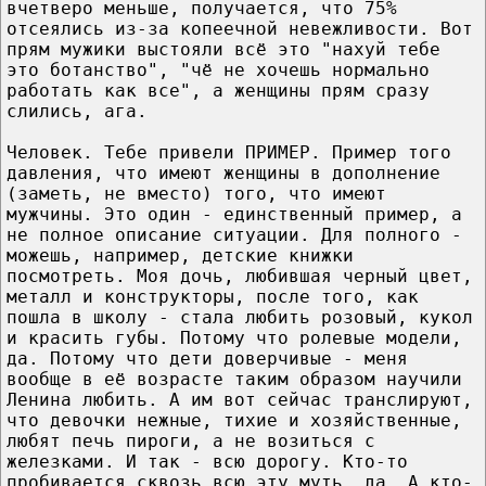
вчетверо меньше, получается, что 75%
отсеялись из-за копеечной невежливости. Вот
прям мужики выстояли всё это "нахуй тебе
это ботанство", "чё не хочешь нормально
работать как все", а женщины прям сразу
слились, ага.
Человек. Тебе привели ПРИМЕР. Пример того
давления, что имеют женщины в дополнение
(заметь, не вместо) того, что имеют
мужчины. Это один - единственный пример, а
не полное описание ситуации. Для полного -
можешь, например, детские книжки
посмотреть. Моя дочь, любившая черный цвет,
металл и конструкторы, после того, как
пошла в школу - стала любить розовый, кукол
и красить губы. Потому что ролевые модели,
да. Потому что дети доверчивые - меня
вообще в её возрасте таким образом научили
Ленина любить. А им вот сейчас транслируют,
что девочки нежные, тихие и хозяйственные,
любят печь пироги, а не возиться с
железками. И так - всю дорогу. Кто-то
пробивается сквозь всю эту муть, да. А кто-