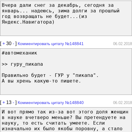
Вчера дали снег за декабрь, сегодня за
январь... надеюсь, зима долги за прошлый
год возвращать не будет...(из
Яндекс.Навигатора)
[
+
30
-
]
Комментировать цитату №148841
06.02.2018
#автомеханик
>> гуру_пикапа
Правильно будет - ГУР у "пикапа".
А вы хрень какую-то пишете.
[
+
13
-
]
Комментировать цитату №148840
06.02.2018
И вот прямо так из-за вот этого доля женщин
в науке вчетверо меньше? Вы претендуете на
науку, то есть считать умеете. Если
изначально их было якобы поровну, а стало