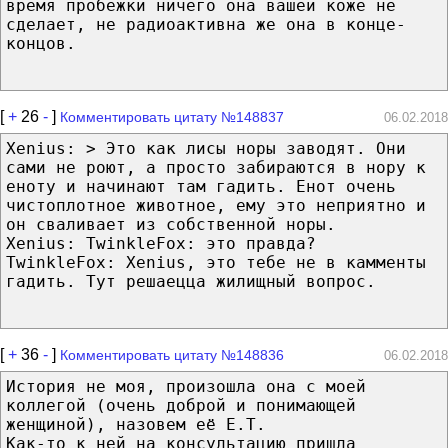
время пробежки ничего она вашей коже не
сделает, не радиоактивна же она в конце-
концов.
[
+
26
-
]
Комментировать цитату №148837
06.02.2018
Xenius: > Это как лисы норы заводят. Они
сами не роют, а просто забираются в нору к
еноту и начинают там гадить. Енот очень
чистоплотное животное, ему это неприятно и
он сваливает из собственной норы.
Xenius: TwinkleFox: это правда?
TwinkleFox: Xenius, это тебе не в камменты
гадить. Тут решаецца жилищный вопрос.
[
+
36
-
]
Комментировать цитату №148836
06.02.2018
История не моя, произошла она с моей
коллегой (очень доброй и понимающей
женщиной), назовем её Е.Т.
Как-то к ней на консультацию пришла