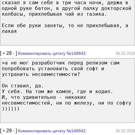
сказал я сам себе в три часа ночи, держа в
одной руке батон, в другой палку докторской
колбасы, прихлебывая чай из тазика.
Если обе руки заняты, то не прихлебывая, а
лакая
[
+
28
-
]
Комментировать цитату №148843
06.02.2018
>а не мог разработчик перед релизом сам
попробовать установить свой софт и
устранить несовместимости?
Он ставил, да.
У себя. На том же компе, где и кодил.
И, что удивительно - никаких
несовместимостей, ни по железу, ни по софту
))))))
[
+
29
-
]
Комментировать цитату №148842
06.02.2018