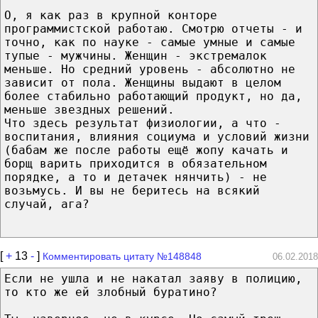
О, я как раз в крупной конторе
программистской работаю. Смотрю отчеты - и
точно, как по науке - самые умные и самые
тупые - мужчины. Женщин - экстремалок
меньше. Но средний уровень - абсолютно не
зависит от пола. Женщины выдают в целом
более стабильно работающий продукт, но да,
меньше звездных решений.
Что здесь результат физиологии, а что -
воспитания, влияния социума и условий жизни
(бабам же после работы ещё жопу качать и
борщ варить приходится в обязательном
порядке, а то и детачек нянчить) - не
возьмусь. И вы не беритесь на всякий
случай, ага?
[
+
13
-
]
Комментировать цитату №148848
06.02.2018
Если не ушла и не накатал заяву в полицию,
то кто же ей злобный буратино?