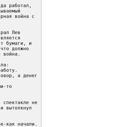
гда работал,
зываемый
ерная война с
грал Лев
является
ст бумаги, и
 что должно
о война.
ала:
работу.
говор, а денег
ми-то
в спектакле не
 и вытолкнул
ое-как начали.