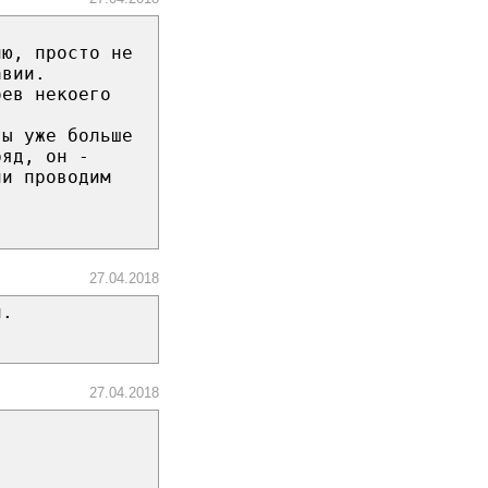
ню, просто не
авии.
оев некоего
ты уже больше
ряд, он -
ни проводим
27.04.2018
й.
27.04.2018