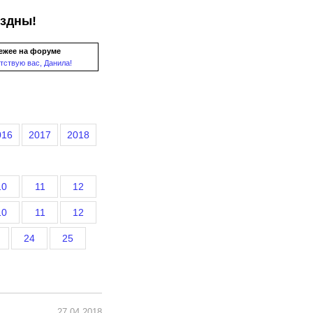
ездны!
ежее на форуме
тствую вас, Данила!
016
2017
2018
10
11
12
10
11
12
24
25
27.04.2018