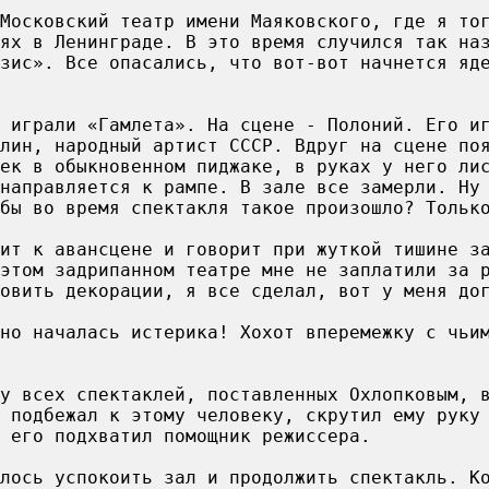
Московский театр имени Маяковского, где я то
ях в Ленинграде. В это время случился так на
изис». Все опасались, что вот-вот начнется яд
 играли «Гамлета». На сцене - Полоний. Его и
лин, народный артист СССР. Вдруг на сцене по
ек в обыкновенном пиджаке, в руках у него ли
направляется к рампе. В зале все замерли. Ну
бы во время спектакля такое произошло? Тольк
ит к авансцене и говорит при жуткой тишине з
этом задрипанном театре мне не заплатили за 
овить декорации, я все сделал, вот у меня до
но началась истерика! Хохот вперемежку с чьи
у всех спектаклей, поставленных Охлопковым, 
 подбежал к этому человеку, скрутил ему руку
 его подхватил помощник режиссера.
лось успокоить зал и продолжить спектакль. К