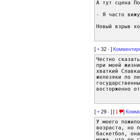
А тут сцена По
- Я часто вижу
Новый взрыв хо
[
+
32
-
]
Комментир
Честно сказат
при моей жизни
хваткий Славка
железяки по ле
государственны
восторженно от
[
+
29
-
] [
1
]
Комме
У моего пожило
возраста, но п
баскетбол, она
мужа, что он с