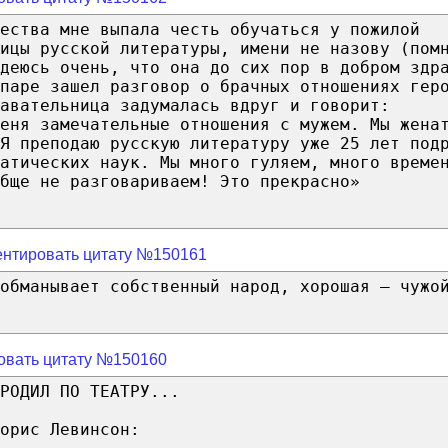
ества мне выпала честь обучаться у пожилой
ницы русской литературы, имени не назову (пом
деюсь очень, что она до сих пор в добром здр
паре зашел разговор о брачных отношениях гер
авательница задумалась вдруг и говорит:
меня замечательные отношения с мужем. Мы жена
Я преподаю русскую литературу уже 25 лет под
атических наук. Мы много гуляем, много време
бще не разговариваем! Это прекрасно»
нтировать цитату №150161
обманывает собственный народ, хорошая — чужо
овать цитату №150160
РОДИЛ ПО ТЕАТРУ...
орис Левинсон: