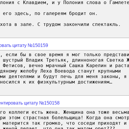
лония с Клавдием, и у Полония слова о Гамлет
 его здесь, по галереям бродит он.
хота в зале. С трудом закончили спектакль.
овать цитату №150159
ь, если бы в свое время я мог только представ
 шустрый Владик Третьяк, длинноногая Светка 
 Фетисов, вечно мрачный Сашка Карелин и раст
дяному желобу Леха Воевода станут крупными
ми деятелями и будут печь для меня законы, я
носился к их физкультурным достижениям…
нтировать цитату №150158
го коллеги есть жена. Женщина она тоже весьм
ри этом страстная болельщица! Когда она смот
 матерится так громко, что соседи приходят и
 женой делает, что она так матом орет???