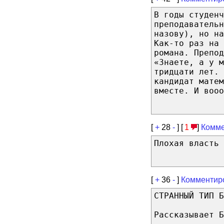
В годы студенч
преподаватель
назову), но на
Как-то раз на 
романа. Препод
«Знаете, а у 
тридцати лет. 
кандидат матем
вместе. И вооо
[
+
28
-
] [
1
]
Комме
Плохая власть 
[
+
36
-
]
Комментир
СТРАННЫЙ ТИП Б
Рассказывает Б