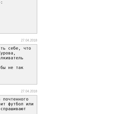
е:
27.04.2018
ить себе, что
Журова,
алкиватель
 бы не так
27.04.2018
а почтенного
рит футбол или
 спрашивают