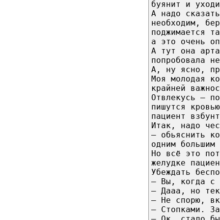
буянит и уходи
А надо сказать
необходим, бер
поджимается та
а это очень оп
А тут она арта
попробовала не
А, ну ясно, пр
Моя молодая ко
крайней важнос
Отвлекусь — по
пишутся кровь
пациент взбунт
Итак, надо чес
— обьяснить ко
одним большим 
Но всё это пот
желудке пациен
Убеждать беспо
— Вы, когда с 
— Дааа, но те
— Не спорю, вк
— Стопками. За
— Ок, стало бы