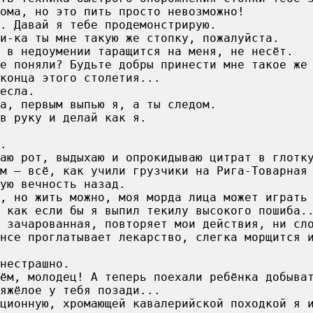
ома, но это пить просто невозможно!
. Давай я тебе продемонстрирую.
и-ка ты мне такую же стопку, пожалуйста.
 в недоумении таращится на меня, не несёт.
е поняли? Будьте добры принести мне такое же
конца этого столетия...
есла.
а, первым выпью я, а ты следом.
в руку и делай как я.
.
аю рот, выдыхаю и опрокидываю цитрат в глотк
м — всё, как учили грузчики на Рига-Товарная
ую вечность назад.
, но жить можно, моя морда лица может играть
 как если бы я выпил текилу высокого пошиба.
 зачарованная, повторяет мои действия, ни сл
нсе проглатывает лекарство, слегка морщится 
нестрашно.
чём, молодец! А теперь поехали ребёнка добыва
яжёлое у тебя позади...
ционную, хромающей кавалерийской походкой я 