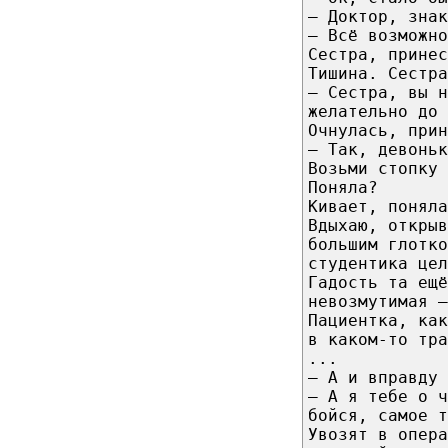
— Доктор, знак
— Всё возможно
Сестра, принес
Тишина. Сестра
— Сестра, вы н
желательно до 
Очнулась, прин
— Так, девоньк
Возьми стопку 
Поняла?
Кивает, поняла
Вдыхаю, открыв
большим глотко
студентика цел
Гадость та ещё
невозмутимая —
Пациентка, как
в каком-то тра
...
— А и вправду 
— А я тебе о 
бойся, самое т
Увозят в опера