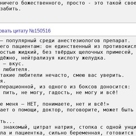
ничего божественного, просто - это такой сво
забить.
овать цитату №150516
— популярный среди анестезиологов препарат.
его пациентам: он единственный из противокис
остью жидкий, без твёрдых щелочных примесей,
дёжно, нейтрализуя кислоту желудка.
 — вкус.
 любителя.
 такие любители нечасто, смею вас уверить.
я.
перационной, из одного из боксов доносится:
 пить, не могу, гадость, не могу и всё!
е меня — НЕТ, понимаете, нет и всё!»
ает о помощи, доктор, поговорите, может быть
ть...
 знакомый, цитрат натрия, стопка с одной унц
йла и пациентка, сильно беременная, готовится