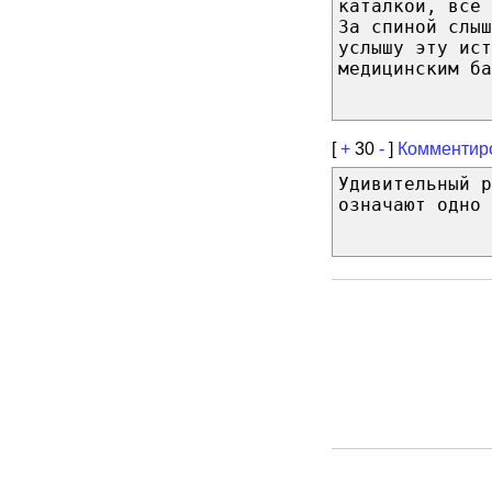
каталкой, все 
За спиной слыш
услышу эту ист
медицинским ба
[
+
30
-
]
Комментир
Удивительный р
означают одно 