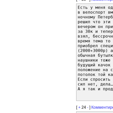
Есть у меня о
в велоспорт вм
ночному Петерб
решил что эти 
вечером он пр
за 30к и тепе
взял, бессрочн
время тема то 
приобрел специ
(2000+3000р) а
обычная бутылк
наушники тоже 
будущий качок 
положение на с
потолок той к
Если спросить 
сил нет, дела…
А я так и прод
[
+
24
-
]
Комментир