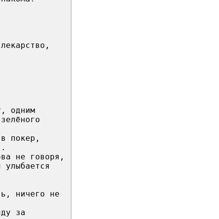
 лекарство,
у, одним
 зелёного
 в покер,
..
ова не говоря,
и улыбается
ть, ничего не
иду за