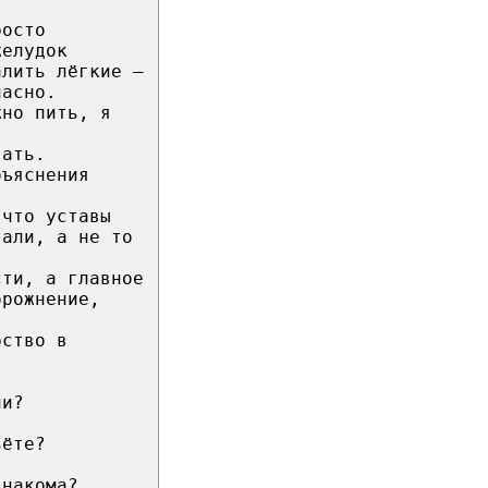
росто
желудок
алить лёгкие —
пасно.
жно пить, я
вать.
бъяснения
 что уставы
тали, а не то
сти, а главное
орожнение,
рство в
ли?
ьёте?
знакома?