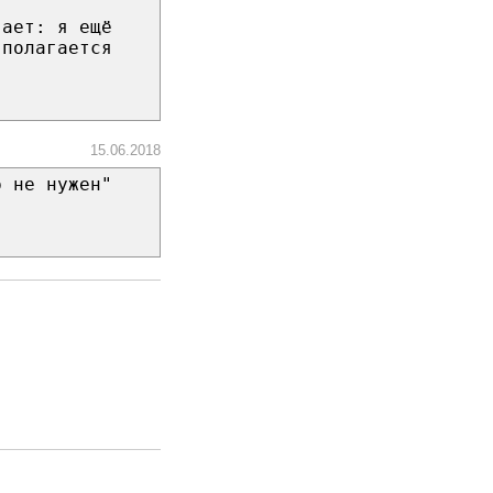
вает: я ещё
 полагается
15.06.2018
р не нужен"