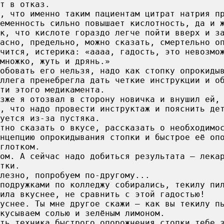
т в отказ.
, что именно таким пациентам цитрат натрия п
еменность сильно повышает кислотность, да и 
к, что кислоте гораздо легче пойти вверх и з
асно, предельно, можно сказать, смертельно о
чится, истерика: «аааа, гадость, это невозмо
множко, жуть и дрянь.»
обовать его нельзя, надо как стопку опрокиды
ллега пренебрегла дать четкие инструкции и о
ти этого медикамента.
зже я отозвал в сторону новичка и внушил ей,
ю, что надо провести инструктаж и пояснить де
уется из-за пустяка.
тно сказать о вкусе, рассказать о необходимо
нцепцию опрокидывания стопки и быстрое её оп
глотком.
ом. А сейчас надо добиться результата — лека
тки.
лезно, попробуем по-другому...
подружками по колледжу собирались, текилу пи
кила вкуснее, не сравнить с этой гадостью!
уснее. Ты мне другое скажи — как вы текилу п
кусываем солью и зелёным лимоном.
ть техника быстрого опорожнения стопки тебе 