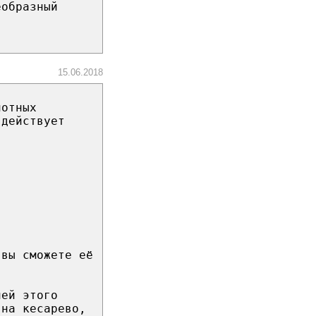
еобразный
15.06.2018
лотных
 действует
 вы сможете её
ией этого
 на кесарево,