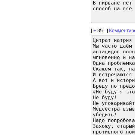
В нирване нет 
способ на всё 
[
+
35
-
]
Комментир
Цитрат натрия 
Мы часто даём 
антацидов полн
мгновенно и на
Одна проблемка
Скажем так, на
И встречаются
А вот и истори
Бреду по предо
«Не буду я это
Не буду!
Не уговаривайт
Медсестра взыв
убедить!
Надо попробова
Захожу, старый
противного по