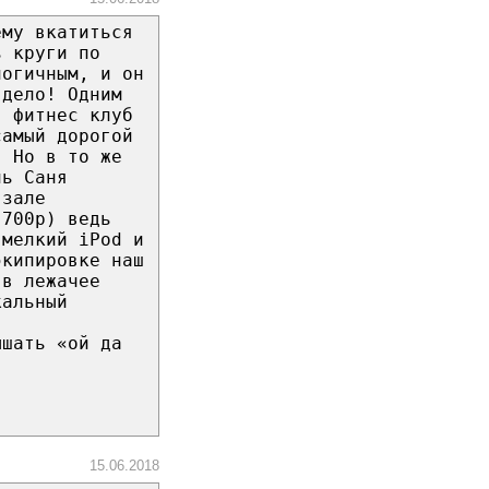
ему вкатиться
ь круги по
логичным, и он
 дело! Одним
в фитнес клуб
самый дорогой
! Но в то же
нь Саня
 зале
(700р) ведь
 мелкий iPod и
экипировке наш
яв лежачее
кальный
ышать «ой да
15.06.2018