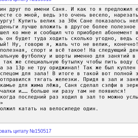
дин друг по имени Саня. И как то я предложил 
есте со мной, ведь это очень весело, нарезат
ургу! Купить велик за 30к Сане показалось не
деньги лучше вложить в другое более полезное
ишел ко мне и сообщил что приобрел абонемент 
рь он будет туда ходить сколько угодно, ведь 
ый! Ну, говорю я, жаль что не велик, конечно
полезная, спорт и всё такое! На следующий де
альную футболку и шорты именно для занятий в
 так же специальную бутылку чтобы пить воду 
а за 13р не тру ориджинал! Так же был куплен
спецом для зала! В итоге в такой вот полной 
отправился тягать железки. Придя в зал и зан
камье для жима лёжа, Саня сделал сэлфи в зер
ачалки и…… больше ни разу там не появился!
когда последний раз ходил в зал то можно усл
»
олжил катать на велосипеде один.
овать цитату №150517