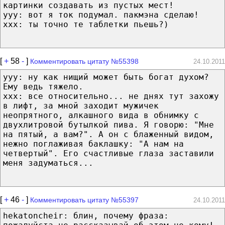
картинки создавать из пустых мест!
yyy: вот я ток подумал. пакмэна сделаю!
xxx: ты точно те таблетки пьешь?)
[
+
58
-
]
Комментировать цитату №55398
24.10.2011
yyy: ну как нищий может быть богат духом?
Ему ведь тяжело.
xxx: все относительно... не днях тут захожу
в лифт, за мной заходит мужичек
неопрятного, алкашного вида в обнимку с
двухлитровой бутылкой пива. Я говорю: "Мне
на пятый, а вам?". А он с блаженный видом,
нежно поглаживая баклашку: "А нам на
четвертый". Его счастливые глаза заставили
меня задуматься...
[
+
46
-
]
Комментировать цитату №55397
24.10.2011
hekatoncheir: блин, почему фраза: