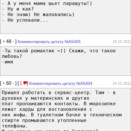
- А у меня мама шьет парашуты!)
- Ну и как?
- Не знаю) Не жаловались)
- Не успевали...
[
+
48
-
]
Комментировать цитату №55405
24.10.2011
-Ты такой романтик =)) Скажи, что такое
любовь?
-имя
[
+
60
-
] [
1
]
Комментировать цитату №55404
24.10.2011
Пришел работать в сервис-центр. Там - в
духовке у материнских и других
плат пропаиваются контакты. В морозилке
лежат харды для востановления с
них инфы. В туалетном бачке в техническом
спирте промываются утопленные
телефоны.