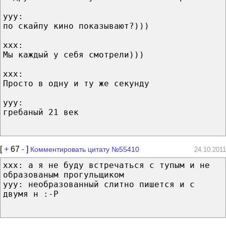
yyy:
по скайпу кино показывают?)))
xxx:
Мы каждый у себя смотрели)))
xxx:
Просто в одну и ту же секунду
yyy:
гребаный 21 век
[
+
67
-
]
Комментировать цитату №55410
24.10.2011
xxx: а я не буду встречаться с тупым и не
образованым прогульщиком
yyy: необразованный слитно пишется и с
двумя н :-P