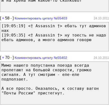
И на хрена нам какое-то Сколково?
[
+
58
-
]
Комментировать цитату №55403
24.10.2011
[19:05:19] <† Assassin †> ебать тут админов
нах
[19:05:35] <† Assassin †> ну тоесть не надо
ебать админов, а много админов говорю
[
+
70
-
]
Комментировать цитату №55402
24.10.2011
Мимо нашего полустанка поезда всегда
пролетают на большой скорости, громко
сигналя. А тут смотрим - еле-еле
подползает.
А все просто. Оказалось, к составу вагон
"Почты России" пристегнут.