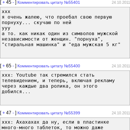
[
+
45
-
]
Комментировать цитату №55401
24.10.2011
xxx
я очень жалею, что проебал свою первую
порнуху... скучаю по ней
yyy
а то. как никак один из символов мужской
независимости от женщин. "порнуха",
"стиральная машинка" и "еда мужская 5 кг"
[
+
65
-
]
Комментировать цитату №55400
24.10.2011
xxx: Youtube так стремился стать
телевидением, и теперь, включая рекламу
через каждые два ролика, он этого
добился...
[
+
47
-
]
Комментировать цитату №55399
24.10.2011
xxx: Ахахахах да ну, если в пластинке
много-много таблеток, то можно даже