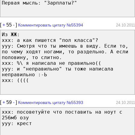
Первая мысль: "Зарплаты?"
[
+
55
-
]
Комментировать цитату №55394
24.10.2011
Из ЖЖ:
xxx: а как пишется "пол класса"?
yyy: Смотря что ты имеешь в виду. Если то,
по чему ходят ногами, то раздельно. А если
половину, то слитно.
xxx: %\ я написала не правильно((
yyy: и "неправильно" ты тоже написала
неправильно :-Ь
xxx: ((((
[
+
59
-
]
Комментировать цитату №55393
24.10.2011
xxx: посоветуйте что поставить на ноут с
256мб озу
yyy: крест