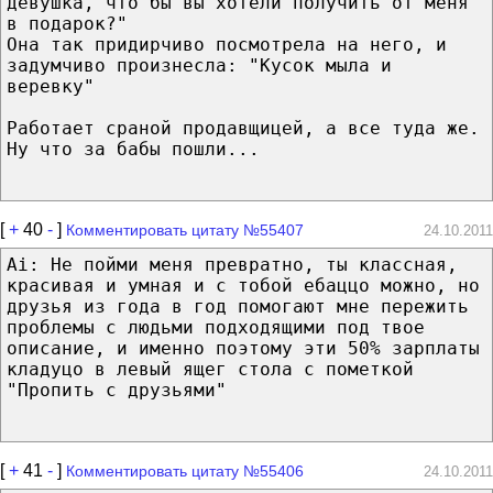
девушка, что бы вы хотели получить от меня
в подарок?"
Она так придирчиво посмотрела на него, и
задумчиво произнесла: "Кусок мыла и
веревку"
Работает сраной продавщицей, а все туда же.
Ну что за бабы пошли...
[
+
40
-
]
Комментировать цитату №55407
24.10.2011
Ai: Не пойми меня превратно, ты классная,
красивая и умная и с тобой ебаццо можно, но
друзья из года в год помогают мне пережить
проблемы с людьми подходящими под твое
описание, и именно поэтому эти 50% зарплаты
кладуцо в левый ящег стола с пометкой
"Пропить с друзьями"
[
+
41
-
]
Комментировать цитату №55406
24.10.2011