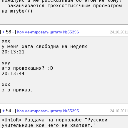
пожалуйста не рассказывай об этом не кому!
- заканчивается трехсоттысячным просмотром
на ютубе(((
[
+
58
-
]
Комментировать цитату №55396
24.10.2011
xxx
у меня хата свободна на неделю
20:13:21
yyy
это провокация? :D
20:13:44
xxx
это приказ.
[
+
54
-
]
Комментировать цитату №55395
24.10.2011
<Un1oR> Раздача на порнолабе "Русской
учительнице кое чего не хватает."