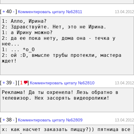
[
+
40
-
]
Комментировать цитату №62811
13.04.2012
1: Алло, Ирина?
2: Здравствуйте. Нет, это не Ирина.
1: а Ирину можно?
2: да ее пока нету, дома она - течка у
нее...
1: ... *о_О
2: ой :D, вмысле трубы протекли, мастера
ждет!
[
+
39
-
] [
1
]
Комментировать цитату №62810
13.04.2012
Реклама! Да ты охренела! Лезь обратно в
телевизор. Нех засорять видеоролики!
[
+
38
-
]
Комментировать цитату №62809
13.04.2012
x: как насчет заказать пиццу?)) пятница все