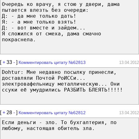
Очередь ко врачу, я стою у двери, дама
пытается влезть без очереди:
Д: - да мне только дать!
Я: - а мне только взять!
Д: - вот вместе и зайдем...
Я сложился от смеха, дама смачно
покраснела.
[
+
33
-
]
Комментировать цитату №62813
13.04.2012
Dohtur: Мне недавно посылку принесли,
доставляли Почтой РоИССи...
электровафельницу металлическую... Они
ссуки её умудрились РАЗБИТЬ БЛЕЯТЬ!!!!!
[
+
28
-
]
Комментировать цитату №62812
13.04.2012
Если деньги - зло. То бухгалтерия, по
любому, настоящая обитель зла.