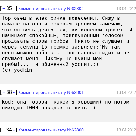
[
+
35
-
]
Комментировать цитату №62802
13.04.2012
Торговец в электричке повеселил. Сижу в
начале вагона и боковым зрением замечаю,
что он весь дергается, аж коленом трясет. И
начинает спокойным, приглушенным голосом
продавать споры грибов. Никто не слушает и
через секунд 15 громко заявляет:"Ну так
невозможно работать! Пол вагона сидит и не
слушает меня. Никому не нужны мои
грибы!..." и обиженный уходит.:)
(с) yodkin
[
+
38
-
]
Комментировать цитату №62801
13.04.2012
kod: она говорит какой я хороший) но потом
находит 1000 поводов не дать =)
[
+
34
-
]
Комментировать цитату №62800
13.04.2012