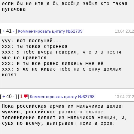
если бы не нтв я бы вообще забыл кто такая
пугачова
[
+
41
-
]
Комментировать цитату №62799
13.04.2012
yyy: вот послушай...
xxx: ты такая странная
xxx: я тебе вчера говорил, что эта песня
мне не нравится
xxx: и ты все равно кидаешь мне её
xxx: я же не кидаю тебе на стенку дохлых
котят
[
+
40
-
] [
1
]
Комментировать цитату №62798
13.04.2012
Пока российская армия их мальчиков делает
мужчин, российское развлетательное
телевидение делает из мальчиков женщин, и,
судя по всему, выигрывает пока второе.