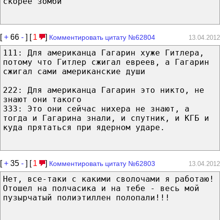
скорее зомби
[
+
66
-
] [
1
]
Комментировать цитату №62804
13.04.2012
111: Для американца Гагарин хуже Гитлера,
потому что Гитлер сжигал евреев, а Гагарин
сжигал сами американские души
222: Для американца Гагарин это никто, не
знают они такого
333: Это они сейчас нихера не знают, а
тогда и Гагарина знали, и спутник, и КГБ и
куда прятаться при ядерном ударе.
[
+
35
-
] [
1
]
Комментировать цитату №62803
13.04.2012
Нет, все-таки с какими сволочами я работаю!
Отошел на полчасика и на тебе - весь мой
пузырчатый полиэтиллен полопали!!!