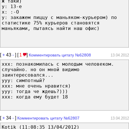
ж таки)
y: 13-е
x: :-O
y: закажем пиццу с маньяком-курьером) по
статистике 75% курьеров становятся
маньяками, пытаясь найти наш офис)
[
+
43
-
] [
1
]
Комментировать цитату №62808
13.04.2012
xxx: познакомилась с молодым человеком.
случайно. но он мной видимо
заинтересовался...
yyy: симпотный?
xxx: мне очень нравится)
yyy: тогда че ждешь?)))
xxx: когда ему будет 18
[
+
34
-
]
Комментировать цитату №62807
13.04.2012
Kotik (11:08:35 13/04/2012)