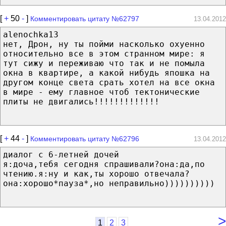
[
+
50
-
]
Комментировать цитату №62797
13.04.2012
alenochka13
нет, Дрон, ну ты пойми насколько охуенно
относительно все в этом странном мире: я
тут сижу и переживаю что так и не помыла
окна в квартире, а какой нибудь япошка на
другом конце света срать хотел на все окна
в мире - ему главное чтоб тектонические
плиты не двигались!!!!!!!!!!!!!
[
+
44
-
]
Комментировать цитату №62796
13.04.2012
диалог с 6-летней дочей
я:доча,тебя сегодня спрашивали?она:да,по
чтению.я:ну и как,ты хорошо отвечала?
она:хорошо*пауза*,но неправильно))))))))))
>
1
2
3