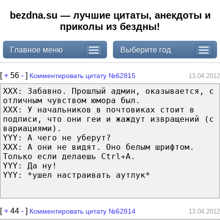
bezdna.su — лучшие цитаты, анекдоты и
приколы из бездны!
Главное меню
Выберите год
[
+
56
-
]
Комментировать цитату №62815
13.04.2012
XXX: Забавно. Прошлый админ, оказывается, с
отличным чувством юмора был.
ХХХ: У начальников в почтовиках стоит в
подписи, что они геи и жаждут извращений (с
вариациями).
YYY: А чего не уберут?
XXX: А они не видят. Оно белым шрифтом.
Только если делаешь Ctrl+A.
YYY: Да ну!
YYY: *ушел настраивать аутлук*
[
+
44
-
]
Комментировать цитату №62814
13.04.2012