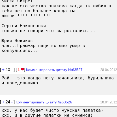
Киска Сикрет
как же ето чюство знакома кагда ты любиш а
тебя нет но больнее когда ты
лишни!!!!!!!!!!!!!!
Сергей Наконечный
только не говори что вы ростались...
Юрий Новиков
Бля...Граммар-наци во мне умер в
конвульсиях...
[
+
40
-
] [
1
]
Комментировать цитату №63527
28.04.2012
Рай - это когда нету начальника, будильника
и понедельника
[
+
24
-
]
Комментировать цитату №63526
28.04.2012
ххх: у нас будет чисто мужская палатка)
ххх: и в другие палатки не сунемся)