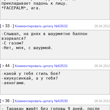
прикладывает ладонь к лицу.
*FACEPALM*, ага.
[
+
33
-
]
Комментировать цитату №63532
28.04.2012
-Слышал, на днях в шаурмятне баллон
взорвался?
-С газом?
-Нет, мля, с шаурмой.
[
+
44
-
]
Комментировать цитату №63531
28.04.2012
-какой у тебя стиль боя?
-киукусинкай, а у тебя?
-аяногами.
[
+
36
-
]
Комментировать цитату №63530
28.04.2012
- Таракан живёт без головы 9 дней, после