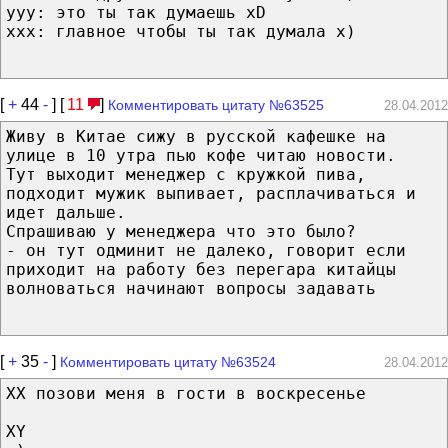
ууу: это ты так думаешь xD
ххх: главное чтобы ты так думала х)
[
+
44
-
] [
11
]
Комментировать цитату №63525
28.04.2012
Живу в Китае сижу в русской кафешке на
улице в 10 утра пью кофе читаю новости.
Тут выходит менеджер с кружкой пива,
подходит мужик выпивает, расплачиваться и
идет дальше.
Спрашиваю у менеджера что это было?
- он тут одминит не далеко, говорит если
приходит на работу без перегара китайцы
волноваться начинают вопросы задавать
[
+
35
-
]
Комментировать цитату №63524
28.04.2012
XX позови меня в гости в воскресенье
XY