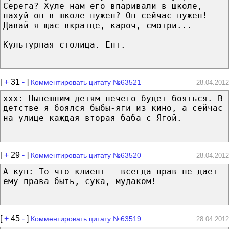
Серега? Хуле нам его впаривали в школе,
нахуй он в школе нужен? Он сейчас нужен!
Давай я щас вкратце, кароч, смотри...
Культурная столица. Епт.
[
+
31
-
]
Комментировать цитату №63521
28.04.2012
xxx: Нынешним детям нечего будет бояться. В
детстве я боялся быбы-яги из кино, а сейчас
на улице каждая вторая баба с Ягой.
[
+
29
-
]
Комментировать цитату №63520
28.04.2012
А-кун: То что клиент - всегда прав не дает
ему права быть, сука, мудаком!
[
+
45
-
]
Комментировать цитату №63519
28.04.2012