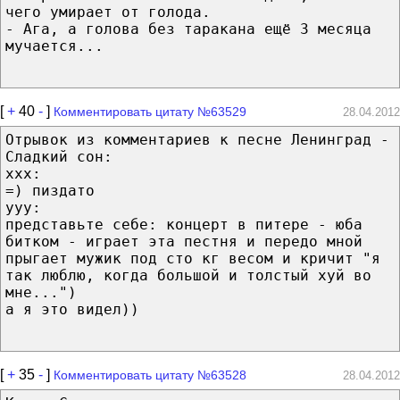
чего умирает от голода.
- Ага, а голова без таракана ещё 3 месяца
мучается...
[
+
40
-
]
Комментировать цитату №63529
28.04.2012
Отрывок из комментариев к песне Ленинград -
Сладкий сон:
xxx:
=) пиздато
yyy:
представьте себе: концерт в питере - юба
битком - играет эта пестня и передо мной
прыгает мужик под сто кг весом и кричит "я
так люблю, когда большой и толстый хуй во
мне...")
а я это видел))
[
+
35
-
]
Комментировать цитату №63528
28.04.2012