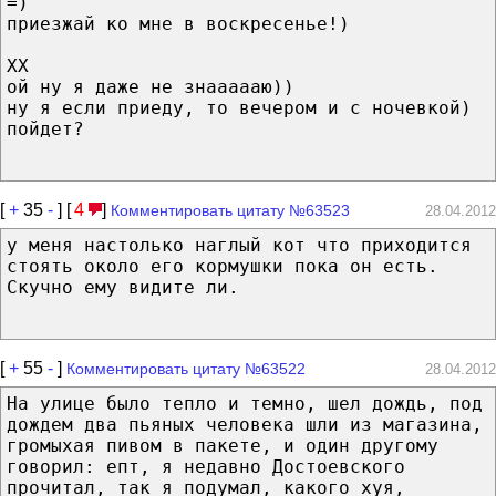
=)
приезжай ко мне в воскресенье!)
XX
ой ну я даже не знаааааю))
ну я если приеду, то вечером и с ночевкой)
пойдет?
[
+
35
-
] [
4
]
Комментировать цитату №63523
28.04.2012
у меня настолько наглый кот что приходится
стоять около его кормушки пока он есть.
Скучно ему видите ли.
[
+
55
-
]
Комментировать цитату №63522
28.04.2012
На улице было тепло и темно, шел дождь, под
дождем два пьяных человека шли из магазина,
громыхая пивом в пакете, и один другому
говорил: епт, я недавно Достоевского
прочитал, так я подумал, какого хуя,