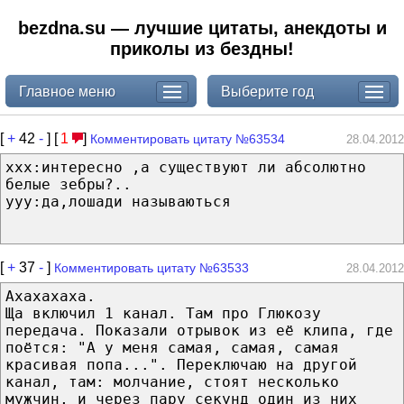
bezdna.su — лучшие цитаты, анекдоты и
приколы из бездны!
Главное меню
Выберите год
[
+
42
-
] [
1
]
Комментировать цитату №63534
28.04.2012
xxx:интересно ,а существуют ли абсолютно
белые зебры?..
yyy:да,лошади называються
[
+
37
-
]
Комментировать цитату №63533
28.04.2012
Ахахахаха.
Ща включил 1 канал. Там про Глюкозу
передача. Показали отрывок из её клипа, где
поётся: "А у меня самая, самая, самая
красивая попа...". Переключаю на другой
канал, там: молчание, стоят несколько
мужчин, и через пару секунд один из них