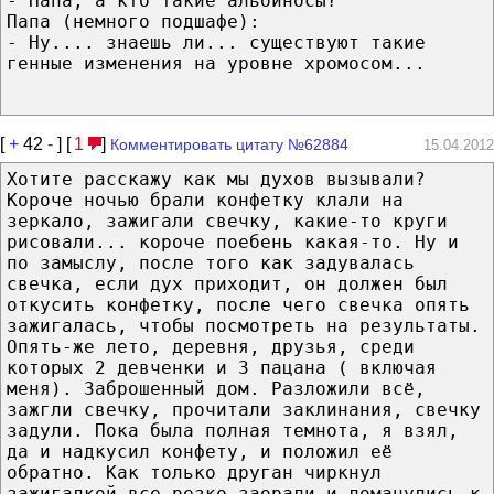
- Папа, а кто такие альбиносы?
Папа (немного подшафе):
- Ну.... знаешь ли... существуют такие
генные изменения на уровне хромосом...
[
+
42
-
] [
1
]
Комментировать цитату №62884
15.04.2012
Хотите расскажу как мы духов вызывали?
Короче ночью брали конфетку клали на
зеркало, зажигали свечку, какие-то круги
рисовали... короче поебень какая-то. Ну и
по замыслу, после того как задувалась
свечка, если дух приходит, он должен был
откусить конфетку, после чего свечка опять
зажигалась, чтобы посмотреть на результаты.
Опять-же лето, деревня, друзья, среди
которых 2 девченки и 3 пацана ( включая
меня). Заброшенный дом. Разложили всё,
зажгли свечку, прочитали заклинания, свечку
задули. Пока была полная темнота, я взял,
да и надкусил конфету, и положил её
обратно. Как только друган чиркнул
зажигалкой все резко заорали и ломанулись к