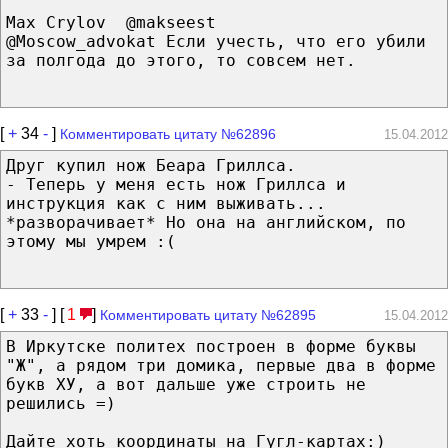
Max Crylov ‏ @makseest
@Moscow_advokat Если учесть, что его убили
за полгода до этого, то совсем нет.
[
+
34
-
]
Комментировать цитату №62896
15.04.2012
Друг купил нож Беара Гриллса.
- Теперь у меня есть нож Гриллса и
инструкция как с ним выживать...
*разворачивает* Но она на английском, по
этому мы умрем :(
[
+
33
-
] [
1
]
Комментировать цитату №62895
15.04.2012
В Иркутске политех построен в форме буквы
"Ж", а рядом три домика, первые два в форме
букв ХУ, а вот дальше уже строить не
решились =)
Дайте хоть координаты на Гугл-картах:)