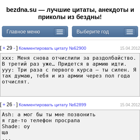
bezdna.su — лучшие цитаты, анекдоты и
приколы из бездны!
Главное меню
Выберите год
[
+
29
-
]
Комментировать цитату №62900
15.04.2012
xxx: Меня снова отчислили за раздолбайство.
В третий раз уже… Придется в армию идти.
yyy: Три раза с первого курса – ты силен. Я
так думаю, тебя и из армии через пол года
отчислят.
[
+
26
-
]
Комментировать цитату №62899
15.04.2012
Ash: а мог бы ты мне позвонить
я где-то телефон просрала
Shade: оу
ща
...