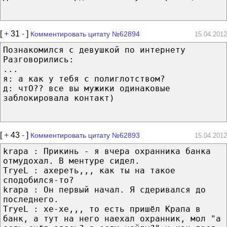
[
+
31
-
]
Комментировать цитату №62894
15.04.2012
Познакомился с девушкой по интернету
Разговорились:
...
я: а как у тебя с полиглотством?
д: чтО?? все вы мужики одинаковые
заблокировала контакт)
[
+
43
-
]
Комментировать цитату №62893
15.04.2012
krapa : Прикинь - я вчера охранника банка
отмудохал. В ментуре сидел.
TryeL : ахереть,,, как ты на такое
сподобился-то?
krapa : Он первый начал. Я сдеривался до
последнего.
TryeL : хе-хе,,, то есть пришёл Крапа в
банк, а тут на него наехал охранник, мол "а