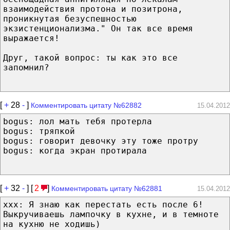
взаимодействия протона и позитрона,
проникнутая безуспешностью
экзистенционализма." Он так все время
выражается!
Друг, такой вопрос: ты как это все
запомнил?
[
+
28
-
]
Комментировать цитату №62882
15.04.2012
bogus: лол мать тебя протерла
bogus: тряпкой
bogus: говорит девочку эту тоже протру
bogus: когда экран протирала
[
+
32
-
] [
2
]
Комментировать цитату №62881
15.04.2012
xxx: Я знаю как перестать есть после 6!
Выкручиваешь лампочку в кухне, и в темноте
на кухню не ходишь)