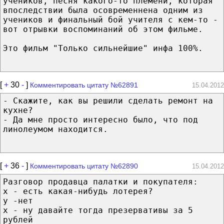
учеников, песня какого-то племени, которая
впоследствии была осовременнена одним из
учеников и финальный бой учителя с кем-то -
вот отрывки воспоминаний об этом фильме.
Это фильм "Только сильнейшие" инфа 100%.
[
+
30
-
]
Комментировать цитату №62891
15.04.2012
- Скажите, как вы решили сделать ремонт на
кухне?
- Да мне просто интересно было, что под
линолеумом находится.
[
+
36
-
]
Комментировать цитату №62890
15.04.2012
Разговор продавца палатки и покупателя:
х - есть какая-нибудь лотерея?
у -нет
х - ну давайте тогда презервативы за 5
рублей