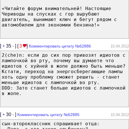
«Читайте форум внимательней! Настоящие
Чериводы на спусках с гор вырубают
двигатель, вынимают ключ и бегут рядом с
автомобилем для экономии бензина!»
[
+
35
-
] [
3
]
Комментировать цитату №62886
15.04.2012
2(che)n: если до сих пор привозят идиотов с
лампочкой во рту, почему вы думаете что
идиотов с хуйней в жопе должно быть меньше?
Кстати, переход на энергосберегающие лампы
хоть одну проблему сможет решить - станет
меньше идиотов с лампочкой во рту.
DDD: Зато станет больше идиотов с лампочкой
в жопе.
[
+
30
-
]
Комментировать цитату №62885
15.04.2012
сын-второклассник спрашивает отца: