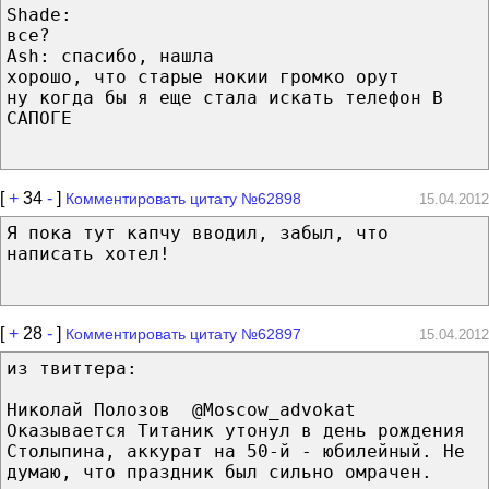
Shade:
все?
Ash: спасибо, нашла
хорошо, что старые нокии громко орут
ну когда бы я еще стала искать телефон В
САПОГЕ
[
+
34
-
]
Комментировать цитату №62898
15.04.2012
Я пока тут капчу вводил, забыл, что
написать хотел!
[
+
28
-
]
Комментировать цитату №62897
15.04.2012
из твиттера:
Николай Полозов ‏ @Moscow_advokat
Оказывается Титаник утонул в день рождения
Столыпина, аккурат на 50-й - юбилейный. Не
думаю, что праздник был сильно омрачен.