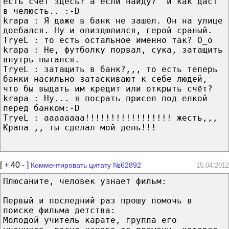
есть счёт здесь? а если найду?" и как даст
в челюсть.. :-D
krapa : Я даже в банк не зашел. Он на улице
доебался. Ну и опиздюлился, герой сраный.
TryeL : то есть остальное именно так? О_о
krapa : Не, футболку порвал, сука, затащить
внутрь пытался.
TryeL : затащить в банк?,,, то есть теперь
банки насильно затаскивают к себе людей,
что бы выдать им кредит или открыть счёт?
krapa : Ну... я посрать присел под елкой
перед банком:-D
TryeL : аааааааа!!!!!!!!!!!!!!!!! жесть,,,
Крапа ,, ты сделал мой день!!!
[
+
40
-
]
Комментировать цитату №62892
15.04.2012
Плюсаните, человек узнает фильм:
Первый и последний раз прошу помочь в
поиске фильма детства:
Молодой учитель карате, группа его