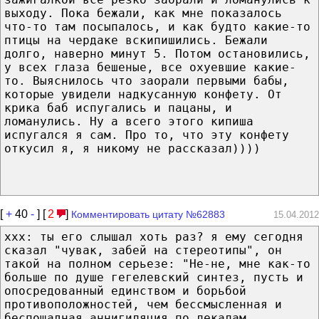
выходу. Пока бежали, как мне показалось
что-то там посыпалось, и как будто какие-то
птицы на чердаке вскипишились. Бежали
долго, наверно минут 5. Потом остановились,
у всех глаза бешеные, все охуевшие какие-
то. Выяснилось что заорали первыми бабы,
которые увидели надкусанную конфету. От
крика баб испугались и пацаны, и
ломанулись. Ну а всего этого кипиша
испугался я сам. Про то, что эту конфету
откусил я, я никому не рассказал))))
[
+
40
-
] [
2
]
Комментировать цитату №62883
15.04.2012
xxx: ты его слышал хоть раз? я ему сегодня
сказал "чувак, забей на стереотипы", он
такой на полном серьезе: "Не-не, мне как-то
больше по душе гегелевский синтез, пусть и
опосредованный единством и борьбой
противоположностей, чем бессмысленная и
беспощадная аннигиляция по лекалам