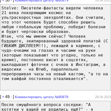
[
+
30
-
]
Комментировать цитату №80879
29.04.2013
Stelve: Писатели-фантасты видели человека
21 века покоряющим космос на
ультраскоростных звездолётах. Они считали,
что этот человек будет способен решить
любую глобальную проблему, победит болезни
и будет чертовски образован.
Итак, что мы имеем сейчас? Человек
будущего, экипированный здоровой лопатой (С
ГИБКИМ ДИСПЛЕЕМ!!), лежащей в кармане, с
чудо-очками на глазах и часами на руке
(которые показывают что угодно, только не
время), постоянно висит в соцсетях,
выкладывает фоточки с очков в Инстаграм, а
видосики - на Ютюб, параллельно
перепрошивая часы на новый кастом, "а то на
том вайфай постоянно отваливается".
[
+
49
-
]
Комментировать цитату №80878
29.04.2013
После смущённого вопроса соседки: "А
котятки у вашей не родились ещё?" - я