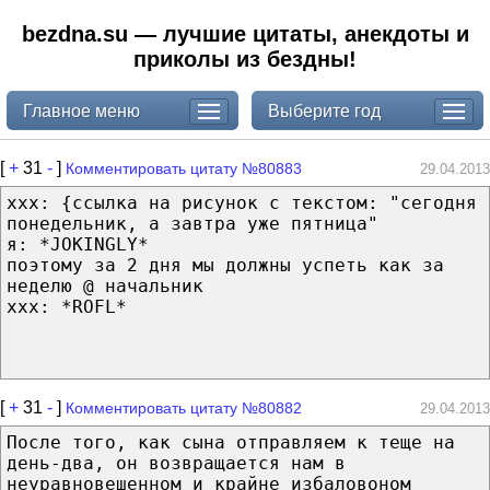
bezdna.su — лучшие цитаты, анекдоты и
приколы из бездны!
Главное меню
Выберите год
[
+
31
-
]
Комментировать цитату №80883
29.04.2013
xxx: {ссылка на рисунок с текстом: "сегодня
понедельник, а завтра уже пятница"
я: *JOKINGLY*
поэтому за 2 дня мы должны успеть как за
неделю @ начальник
xxx: *ROFL*
[
+
31
-
]
Комментировать цитату №80882
29.04.2013
После того, как сына отправляем к теще на
день-два, он возвращается нам в
неуравновешенном и крайне избаловоном