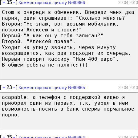
[
+
35
-
]
Комментировать цитату №80866
29.04.2013
Стою в очереди в обменник. Впереди меня два
парня, один спрашивает: "Сколько менять?"
Второй:"Не знаю, вот возьми мобильник,
позвони Алексею и спроси!"
Первый:"А как он у тебя записан?"
Второй: "Алексей права".
Уходит на улицу звонить, через минуту
возвращается, как раз подходит их очередь.
Первый говорит кассиру "Нам 400 евро".
В общем ребята не палятся)))
[
+
23
-
]
Комментировать цитату №80865
29.04.2013
acapable: а телефон с поддержкой видео я
приобрел один из первых, т.к. узрел в нем
возможность носить в банк спермы нормальное
порно.
[
+
35
-
]
Комментировать цитату №80864
29.04.2013