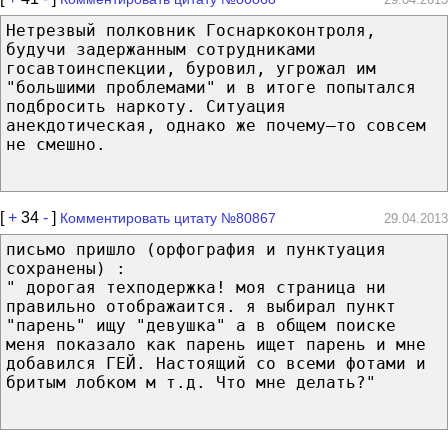
Нетрезвый полковник Госнаркоконтроля,
будучи задержанным сотрудниками
госавтоинспекции, буровил, угрожал им
"большими проблемами" и в итоге попытался
подбросить наркоту. Ситуация
анекдотическая, однако же почему–то совсем
не смешно.
[
+
34
-
]
Комментировать цитату №80867
29.04.2013
письмо пришло (орфография и пунктуация
сохранены) :
" дорогая техподержка! моя страница ни
правильно отображаится. я выбирал пункт
"парень" ищу "девушка" а в общем поиске
меня показало как парень ищет парень и мне
добавился ГЕЙ. Настоящий со всеми фотами и
бритым лобком м т.д. Что мне делать?"