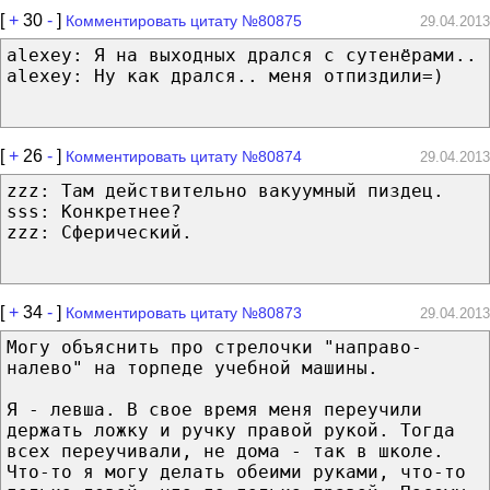
[
+
30
-
]
Комментировать цитату №80875
29.04.2013
alexey: Я на выходных дрался с сутенёрами..
alexey: Ну как дрался.. меня отпиздили=)
[
+
26
-
]
Комментировать цитату №80874
29.04.2013
zzz: Там действительно вакуумный пиздец.
sss: Конкретнее?
zzz: Сферический.
[
+
34
-
]
Комментировать цитату №80873
29.04.2013
Могу объяснить про стрелочки "направо-
налево" на торпеде учебной машины.
Я - левша. В свое время меня переучили
держать ложку и ручку правой рукой. Тогда
всех переучивали, не дома - так в школе.
Что-то я могу делать обеими руками, что-то