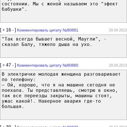
состоянии. Мы с женой называем это "эфект
бабушки".
[
+
16
-
]
Комментировать цитату №80881
29.04.2013
"Так всегда бывает весной, Маугли", -
сказал Балу, тяжело дыша на ухо.
[
+
47
-
]
Комментировать цитату №80880
29.04.2013
В электричке молодая женщина разговаривает
по телефону:
— Ой, хорошо, что я на машине сегодня не
поехала. Ты представляешь, смотрю в окно,
так все переезды закрыты, машины стоят,
ужас какой!. Наверное авария где-то
большая.