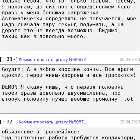
только левой, что-то только правой. Посему,
я полагаю, до сих пор с определением лево-
право у меня большая напряженка.
Автоматически определять не получается, мне
надо сначала пару секунд подумать, а на
дороге это не всегда возможно. Видимо,
таких как я довольно много.
[
+
33
-
]
Комментировать цитату №80872
29.04.2013
Goyarn: А я люблю хорошие концы. Все враги
сдохли, герои живы-здоровы и все трахаются)
DEMON:Я скажу лишь, что первая половина
твоей фразы довольно двусмысленна, про
вторую половину лучше вообще промолчу. lol
[
+
32
-
]
Комментировать цитату №80871
29.04.2013
объявление в троллейбусе:
"на постоянную работу требуются кондукторы,