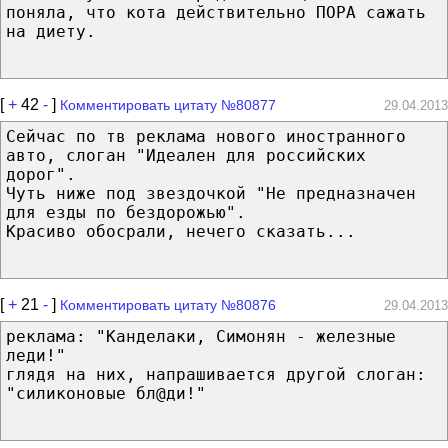
поняла, что кота действительно ПОРА сажать
на диету.
[
+
42
-
]
Комментировать цитату №80877
29.04.2013
Сейчас по тв реклама нового иностранного
авто, слоган "Идеален для российских
дорог".
Чуть ниже под звездочкой "Не предназначен
для езды по бездорожью".
Красиво обосрали, нечего сказать...
[
+
21
-
]
Комментировать цитату №80876
29.04.2013
реклама: "Канделаки, Симонян - железные
леди!"
глядя на них, напрашивается другой слоган:
"силиконовые бл@ди!"