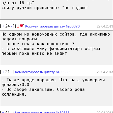
з/п от 16 тр"
снизу ручкой приписано: "не выдают"
[
+
24
-
] [
1
]
Комментировать цитату №80870
29.04.2013
На одном из новомодных сайтов, где анонимно
задают вопросы:
- плане секса как пакостишь.?
- в секс-шопе мажу фалоимитаторы острым
перцем пока никто не видит
[
+
21
-
]
Комментировать цитату №80869
29.04.2013
- Ты же вроде хорошая. Что ты с ухажерами
делаешь?О.О
- Во дворе закапываю. Своего рода
коллекция.
[
+
41
-
]
Комментировать цитату №80868
29.04.2013