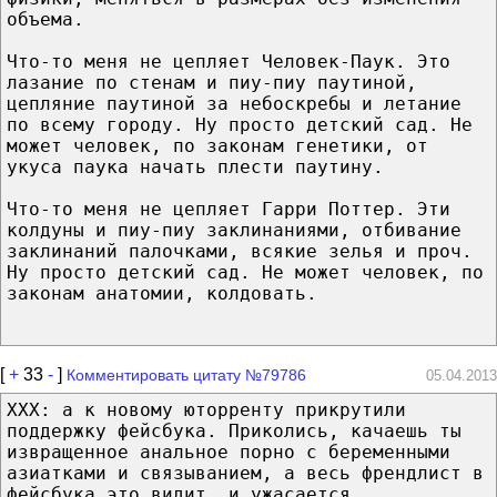
объема.
Что-то меня не цепляет Человек-Паук. Это
лазание по стенам и пиу-пиу паутиной,
цепляние паутиной за небоскребы и летание
по всему городу. Ну просто детский сад. Не
может человек, по законам генетики, от
укуса паука начать плести паутину.
Что-то меня не цепляет Гарри Поттер. Эти
колдуны и пиу-пиу заклинаниями, отбивание
заклинаний палочками, всякие зелья и проч.
Ну просто детский сад. Не может человек, по
законам анатомии, колдовать.
[
+
33
-
]
Комментировать цитату №79786
05.04.2013
XXX: а к новому юторренту прикрутили
поддержку фейсбука. Приколись, качаешь ты
извращенное анальное порно с беременными
азиатками и связыванием, а весь френдлист в
фейсбука это видит. и ужасается.