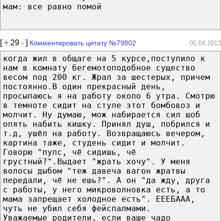
мам: все равно помой
[
+
29
-
]
Комментировать цитату №79802
05.04.2013
когда жил в общаге на 5 курсе,поступило к
нам в комнату бегемотоподобное существо
весом под 200 кг. Жрал за шестерых, причем
постоянно.В один прекрасный день,
просыпаюсь я на работу около 6 утра. Смотрю
в темноте сидит на стуле этот бомбовоз и
молчит. Ну думаю, мож набирается сил шоб
опять набить кишку. Принял душ, побрился и
т.д, ушёл на работу. Возвращаюсь вечером,
картина таже, студень сидит и молчит.
Говорю "пупс, чё сидишь, чё
грустный?".Выдает "жрать хочу". У меня
волосы дыбом "теж давеча вагон жратвы
передали, чё не ешь?". А он "да жду, друга
с работы, у него микроволновка есть, а то
мама запрещает холодное есть". ЕЕЕБААА,
чуть не убил себя фейспалмами.
Уважаемые родители, если ваше чадо