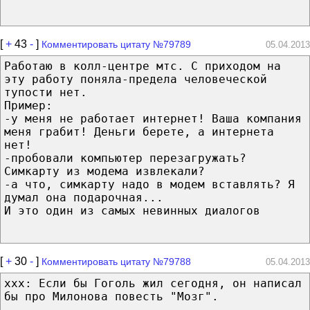
[
+
43
-
]
Комментировать цитату №79789
05.04.2013
Работаю в колл-центре мтс. С приходом на
эту работу поняла-предела человеческой
тупости нет.
Пример:
-у меня не работает интернет! Ваша компания
меня грабит! Деньги берете, а интернета
нет!
-пробовали компьютер перезагружать?
Симкарту из модема извлекали?
-а что, симкарту надо в модем вставлять? Я
думал она подарочная...
И это один из самых невинных диалогов
[
+
30
-
]
Комментировать цитату №79788
05.04.2013
xxx: Если бы Гоголь жил сегодня, он написал
бы про Милонова повесть "Мозг".