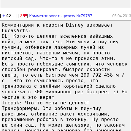
[
+
42
-
] [
2
]
Комментировать цитату №79787
05.04.2013
Комментарии к новости Disney закрывает
LucasArts:
DL: Кого-то цепляет вселенная звёздных
войн, а меня так нет. Эти мечи и пиу-пиу
лучами, отбивание лазерных лучей из
пистолетов, лазерным мечом, ну просто
детский сад. Что-то я не проникся этим.
Есть просто небольшие сомнения, что человек
способен реагировать быстрее скорости
света, то есть быстрее чем 299 792 458 м /
с . Что-то сумневаюсь просто, что
тренировка с зелёным коротышкой сделало
человека в 300 миллионов раз быстрее. :) Но
многие в это верят
Trepak: Что-то меня не цепляют
Трансформеры. Эти роботы и пиу-пиу
ракетами, отбивание ракет железяками,
превращение роботов в технику. Ну просто
детский сад. Не может железяка, по законам
физики, меняться в размерах без изменения