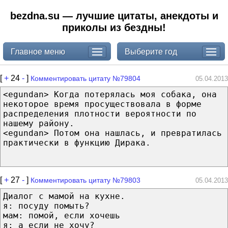
bezdna.su — лучшие цитаты, анекдоты и
приколы из бездны!
Главное меню
Выберите год
[
+
24
-
]
Комментировать цитату №79804
05.04.2013
<egundan> Когда потерялась моя собака, она
некоторое время просуществовала в форме
распределения плотности вероятности по
нашему району.
<egundan> Потом она нашлась, и превратилась
практически в функцию Дирака.
[
+
27
-
]
Комментировать цитату №79803
05.04.2013
Диалог с мамой на кухне.
я: посуду помыть?
мам: помой, если хочешь
я: а если не хочу?