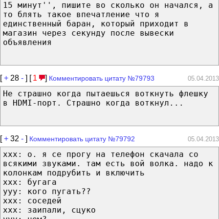
15 минут'', пишите во сколько он начался, а
то блять такое впечатление что я
единственный баран, который приходит в
магазин через секунду после вывески
объявления
[
+
28
-
] [
1
]
Комментировать цитату №79793
05.04.2013
Не страшно когда пытаешься воткнуть флешку
в HDMI-порт. Страшно когда воткнул...
[
+
32
-
]
Комментировать цитату №79792
05.04.2013
xxx: о. я се прогу на телефон скачала со
всякими звуками. там есть вой волка. надо к
колонкам подрубить и включить
xxx: бугага
yyy: кого пугать??
xxx: соседей
xxx: заипали, сцуко