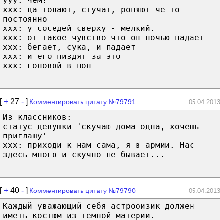
yyy: чем?
xxx: да топают, стучат, роняют че-то
постоянно
xxx: у соседей сверху - мелкий.
xxx: от такое чувство что он ночью падает
xxx: бегает, сука, и падает
xxx: и его пиздят за это
xxx: головой в пол
[
+
27
-
]
Комментировать цитату №79791
05.04.2013
Из классников:
статус девушки 'скучаю дома одна, хочешь
приглашу'
ххх: приходи к нам сама, я в армии. Нас
здесь много и скучно не бывает...
[
+
40
-
]
Комментировать цитату №79790
05.04.2013
Каждый уважающий себя астрофизик должен
иметь костюм из темной материи.