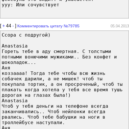
yyy: Или сочувствует
[
+
44
-
]
Комментировать цитату №79785
05.04.2013
Ссора с подругой)
Anastasia
Гореть тебе в аду смертная. С толстыми
потными вонючими мужиками.. Без конфет и
шоколадок...
Аня
коззаааа! Тогда тебе чтобы всю жизнь
собачек дарили, а не мишек! чтоб ты
покупала тортик, а он просроченый, чтоб ты
плакать когда хотела у тебя все время тушь
дорогая на глазах была!)
Anastasia
Чтоб у тебя деньги на телефоне всегда
заканчивались.. Чтоб нейлонки всегда
рвались. Чтоб тебе бабушки на ноги в
троллейбусе наступали.
Аня