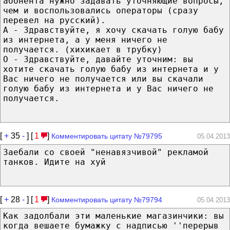
абонента нужно задавать уточняющие вопросы,
чем и воспользовались операторы (сразу
перевел на русский).
А - Здравствуйте, я хочу скачать голую бабу
из интернета, а у меня ничего не
получается. (хихикает в трубку)
О - Здравствуйте, давайте уточним: вы
хотите скачать голую бабу из интернета и у
Вас ничего не получается или вы скачали
голую бабу из интернета и у Вас ничего не
получается.
[
+
35
-
] [
1
]
Комментировать цитату №79795
05.04.2013
Заебали со своей "ненавязчивой" рекламой
танков. Идите на хуй
[
+
28
-
] [
1
]
Комментировать цитату №79794
05.04.2013
Как задолбали эти маленькие магазинчики: вы
когда вешаете бумажку с надписью ''перерыв