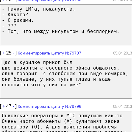
- Пачку LM'а, пожалуйста.
- Какого?
- С раками.
- ???
- Тот, что между инсультом и бесплодием.
[
+
25
-
]
Комментировать цитату №79797
05.04.2013
Щас в курилке прикол был
две девчонки с соседнего офиса общаются,
одна говорит "я столбенею при виде комаров,
они большие, у них тупые глаза и ваще
непонятно что у них на уме"
[
+
47
-
]
Комментировать цитату №79796
05.04.2013
Львовские операторы в МТС пошутили как-то.
Очень часто абоненты (А) хулиганят звоня
оператору (О). А для выяснения проблемы