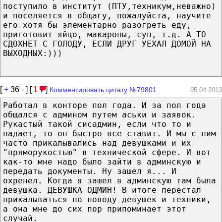
поступило в институт (ПТУ,техникум,неважно)
и поселяется в общагу, пожалуйста, научите
его хотя бы элементарно разогреть еду,
приготовит яйцо, макароны, суп, т.д. А ТО
СДОХНЕТ С ГОЛОДУ, ЕСЛИ ДРУГ УЕХАЛ ДОМОЙ НА
ВЫХОДНЫХ:)))
[
+
36
-
] [
1
]
Комментировать цитату №79801
05.04.2013
Работал в конторе пол года. И за пол года
общался с админом путем аськи и заявок.
Рукастый такой сисадмин, если что то и
падает, то он быстро все ставит. И мы с ним
часто прикалывались над девушками и их
"пряморукостью" в технической сфере. И вот
как-то мне надо было зайти в админскую и
передать документы. Ну зашел я... И
охренел. Когда я зашел в админскую там была
девушка. ДЕВУШКА ОДМИН! В итоге перестал
прикалываться по поводу девушек и техники,
а она мне до сих пор припоминает этот
случай.