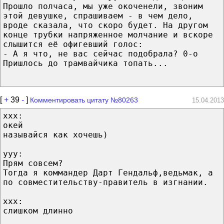
Прошло полчаса, мы уже окоченели, звоним
этой девушке, спрашиваем - в чем дело,
вроде сказала, что скоро будет. На другом
конце трубки напряженное молчание и вскоре
слышится её офигевший голос:
- А я что, не вас сейчас подобрала? 0-о
Пришлось до трамвайчика топать...
[
+
39
-
]
Комментировать цитату №80263
15.04.2013
ххх:
окей
называйся как хочешь)
ууу:
Прям совсем?
Тогда я коммандер Дарт Гендальф,ведьмак, а
по совместительству-правитель в изгнании.
ххх:
слишком длинно