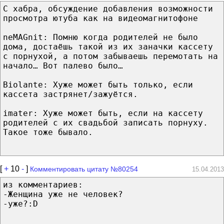
С хабра, обсуждение добавления возможности
просмотра ютуба как на видеомагнитофоне
neMAGnit: Помню когда родителей не было
дома, достаёшь такой из их заначки кассету
с порнухой, а потом забываешь перемотать на
начало… Вот палево было…
Biolante: Хуже может быть только, если
кассета застрянет/зажуётся.
imater: Хуже может быть, если на кассету
родителей с их свадьбой записать порнуху.
Такое тоже бывало.
[
+
10
-
]
Комментировать цитату №80254
15.04.2013
из комментариев:
-Женщина уже не человек?
-уже?:D