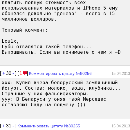
платить полную стоимость всех
использованных материалов и iPhone 5 ему
обошёлся довольно "дёшево" - всего в 15
миллионов долларов.
Топовый коммент:
Lou1x,
Губы отвалятся такой телефон...
Выпрашивать. Если вы понимаете о чем я =D
[
+
30
-
] [
1
]
Комментировать цитату №80256
15.04.2013
ххх: Купил вчера белорусский земляничный
йогурт. Состав: молоко, вода, клубника...
Странные у них фальсификаторы.
ууу: В Беларуси угоняя твой Мерседес
оставляют Ладу на подмену )))
[
+
31
-
]
Комментировать цитату №80255
15.04.2013