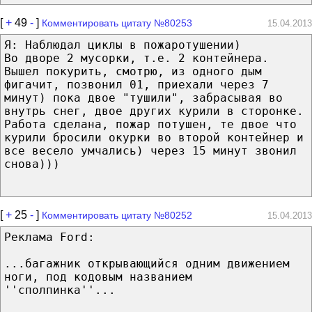
[
+
49
-
]
Комментировать цитату №80253
15.04.2013
Я: Наблюдал циклы в пожаротушении)
Во дворе 2 мусорки, т.е. 2 контейнера.
Вышел покурить, смотрю, из одного дым
фигачит, позвонил 01, приехали через 7
минут) пока двое "тушили", забрасывая во
внутрь снег, двое других курили в сторонке.
Работа сделана, пожар потушен, те двое что
курили бросили окурки во второй контейнер и
все весело умчались) через 15 минут звонил
снова)))
[
+
25
-
]
Комментировать цитату №80252
15.04.2013
Реклама Ford:
...багажник открывающийся одним движением
ноги, под кодовым названием
''сполпинка''...