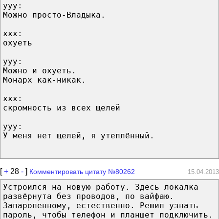
ууу:
Можно просто-Владыка.
ххх:
охуеть
ууу:
Можно и охуеть.
Монарх как-никак.
ххх:
скромность из всех щелей
ууу:
У меня нет щелей, я утеплённый.
[
+
28
-
]
Комментировать цитату №80262
15.04.2013
Устроился на новую работу. Здесь локалка
развёрнута без проводов, по вайфаю.
Запароленному, естественно. Решил узнать
пароль, чтобы телефон и планшет подключить.