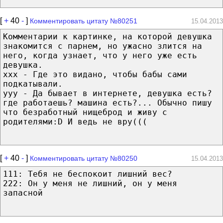
[
+
40
-
]
Комментировать цитату №80251
15.04.2013
Комментарии к картинке, на которой девушка
знакомится с парнем, но ужасно злится на
него, когда узнает, что у него уже есть
девушка.
xxx - Где это видано, чтобы бабы сами
подкатывали.
yyy - Да бывает в интернете, девушка есть?
где работаешь? машина есть?... Обычно пишу
что безработный нищеброд и живу с
родителями:D И ведь не вру(((
[
+
40
-
]
Комментировать цитату №80250
15.04.2013
111: Тебя не беспокоит лишний вес?
222: Он у меня не лишний, он у меня
запасной