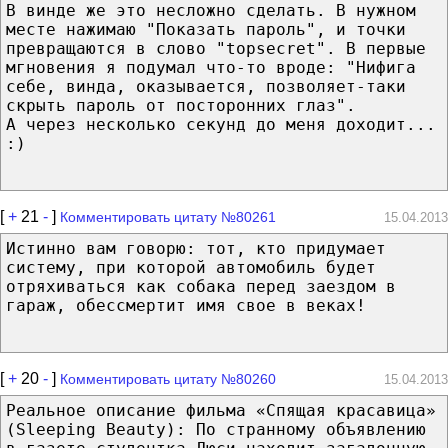
В винде же это несложно сделать. В нужном
месте нажимаю "Показать пароль", и точки
превращаются в слово "topsecret". В первые
мгновения я подумал что-то вроде: "Нифига
себе, винда, оказывается, позволяет-таки
скрыть пароль от посторонних глаз".
А через несколько секунд до меня доходит...
:)
[
+
21
-
]
Комментировать цитату №80261
15.04.2013
Истинно вам говорю: тот, кто придумает
систему, при которой автомобиль будет
отряхиваться как собака перед заездом в
гараж, обессмертит имя свое в веках!
[
+
20
-
]
Комментировать цитату №80260
15.04.2013
Реальное описание фильма «Спящая красавица»
(Sleeping Beauty): По странному объявлению