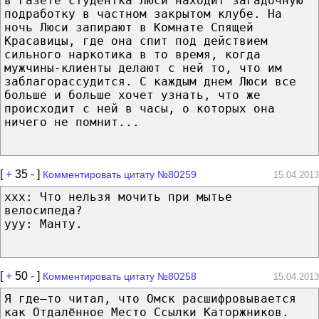
в газете студентка Люси находит загадочную
подработку в частном закрытом клубе. На
ночь Люси запирают в Комнате Спящей
Красавицы, где она спит под действием
сильного наркотика в то время, когда
мужчины-клиенты делают с ней то, что им
заблагорассудится. С каждым днем Люси все
больше и больше хочет узнать, что же
происходит с ней в часы, о которых она
ничего не помнит...
[
+
35
-
]
Комментировать цитату №80259
15.04.2013
xxx: Что нельзя мочить при мытье
велосипеда?
yyy: Манту.
[
+
50
-
]
Комментировать цитату №80258
15.04.2013
Я где–то читал, что Омск расшифровывается
как Отдалённое Место Ссылки Каторжников.