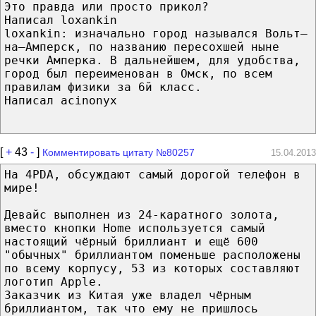
Это правда или просто прикол?
Написал loxankin
loxankin: изначально город назывался Вольт–
на–Амперск, по названию пересохшей ныне
речки Амперка. В дальнейшем, для удобства,
город был переименован в Омск, по всем
правилам физики за 6й класс.
Написал acinonyx
[
+
43
-
]
Комментировать цитату №80257
15.04.2013
На 4PDA, обсуждают самый дорогой телефон в
мире!
Девайс выполнен из 24-каратного золота,
вместо кнопки Home используется самый
настоящий чёрный бриллиант и ещё 600
"обычных" бриллиантом поменьше расположены
по всему корпусу, 53 из которых составляют
логотип Apple.
Заказчик из Китая уже владел чёрным
бриллиантом, так что ему не пришлось