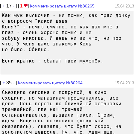
[
+
17
-
] [
1
]
Комментировать цитату №80265
15.04.2013
Как муж выскочил - не помню, как тряс дочку
с вопросом "какой дядя
Коля?" - помню смутно, но как дал мне в
глаз - очень хорошо помню и не
забуду никогда. И ведь ни за что, ни про
что. У меня даже знакомых Коль
не было. Обидно.
Если кратко - ебанат твой муженёк.
[
+
35
-
]
Комментировать цитату №80264
15.04.2013
Съездила сегодня с подругой, в кино
сходили, по магазинам прошманались, все
дела. Лень переть до ближайшей остановки
трамвайной, где наш трамвай
останавливается, вызвали такси. Стоим,
ждем. Водитель позвонила (девушкой
оказалась), сказала, что будет скоро, на
золотистом шевроле. Ну, что. Ждем еще.