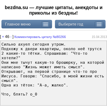
bezdna.su — лучшие цитаты, анекдоты и
приколы из бездны!
Главное меню
Выберите год
[
+
46
-
]
Комментировать цитату №80266
15.04.2013
Сильно ахуел сегодня утром.
Подхожу к двери квартиры, около неё трутся
2 какие-то тётки. Спрашиваю: "Что-то
хотели?"
Они мне тычут какую-то брошюрку, на которой
написано "Жизнь может иметь смысл".
Открывают, на первой странице что-то про
Иисуса. Говорю: "Спасибо, в моей жизни есть
смысл".
Одна из тёток: "А-а, жалко".
Что, блять? о_0