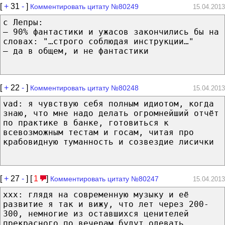
[
+
31
-
]
Комментировать цитату №80249
15.04.2013
с Лепры:
— 90% фантастики и ужасов закончились бы на
словах: "…строго соблюдая инструкции…"
— да в общем, и не фантастики
[
+
22
-
]
Комментировать цитату №80248
15.04.2013
vad: я чувствую себя полным идиотом, когда
знаю, что мне надо делать огромнейший отчёт
по практике в банке, готовиться к
всевозможным тестам и госам, читая про
крабовидную туманность и созвездие лисички
[
+
27
-
] [
1
]
Комментировать цитату №80247
15.04.2013
xxx: глядя на современную музыку и её
развитие я так и вижу, что лет через 200-
300, немногие из оставшихся ценителей
прекрасного по вечерам будут одевать