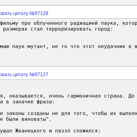
овать цитату №97128
фильму про облученного радиацией паука, кото
 размерах стал терроризировать город:
маю паук-мутант, не то что этот неудачник в 
овать цитату №97127
ия, оказывается, очень гармоничная страна. До
а в заначке фраза:
е законы созданы не для того, чтобы их выпол
е были виноваты".
ушал Жванецкого и паззл сложился: