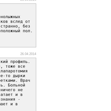
рнолыжных
иков вслед от
 странно, без
оположный пол.
26.04.2014
ский профиль.
й, тоже все
 лапаротомия
ие-то дырки
фетками. Врач
ть. Больной
 ничего не
ватает и в
ознания -
мает и в