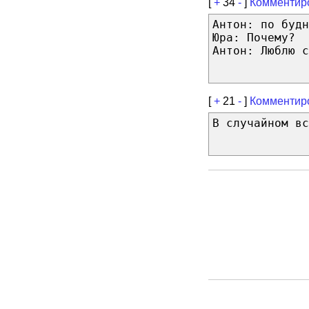
[
+
34
-
]
Комментир
Антон: по будн
Юра: Почему?
Антон: Люблю с
[
+
21
-
]
Комментир
В случайном вс