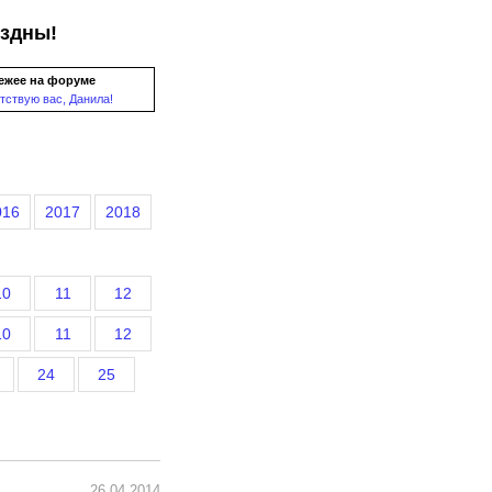
ездны!
ежее на форуме
тствую вас, Данила!
016
2017
2018
10
11
12
10
11
12
24
25
26.04.2014