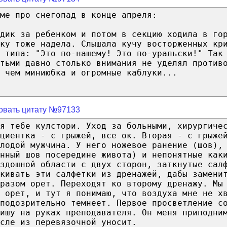
ме про снегопад в конце апреля:
дик за ребенком и потом в секцию ходила в го
нку тоже надела. Слышала кучу восторженных кр
о типа: "Это по-нашему! Это по-уральски!" Так
тьми давно столько внимания не уделял против
 чем миниюбка и огромные каблуки...
овать цитату №97133
 я тебе кулстори. Уход за больными, хирургиче
циентка - с грыжей, все ок. Вторая - с грыже
лодой мужчина. У него ножевое ранение (шов),
нный шов посередине живота) и непонятные как
вздошной области с двух сторон, заткнутые сал
кивать эти салфетки из дренажей, дабы замени
разом орет. Переходят ко второму дренажу. Мы
 орет, и тут я понимаю, что воздуха мне не х
подозрительно темнеет. Первое просветление с
ишу на руках преподавателя. Он меня приподни
сле из перевязочной уносит.