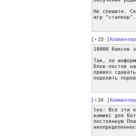
Не спешите. Ск
игр "сталкер".
[
+
23
-
]
Комментир
10000 баксов з
Так, по инфор
блок-постов на
привез сдавать
поделить поров
[
+
24
-
]
Комментир
lex: Все эти к
комикс для бот
постоянную Пла
неопределеннос