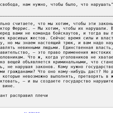
свобода, нам нужно, чтобы было, что нарушать
____________________________________________
льно считаете, что мы хотим, чтобы эти закон
ктор Феррис. — Мы хотим, чтобы их нарушали. 
еред вами не команда бойскаутов, и тогда вы 
ек красивых жестов. Сейчас время силы и влас
у, но мы знаем настоящий трюк, и вам надо на
авлять невинными людьми. Единственная власть
авительство, — это право применения жестоких
оловникам. Что ж, когда уголовников не хвата
ко вещей объявляется криминальными, что стан
ь, не нарушая законов. Кому нужно государств
ми гражданами? Что оно кому-нибудь даст? Но 
 которые невозможно выполнять, претворять в 
ктовать, — и вы создаете государство нарушит
 вине.
ант расправил плечи