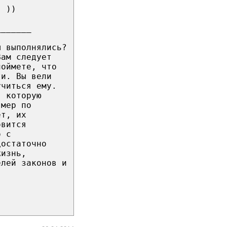
" ))
_______
ы выполнялись?
Вам следует
поймете, что
ти. Вы вели
учиться ему.
, которую
 мер по
ет, их
овится
о с
достаточно
жизнь,
елей законов и