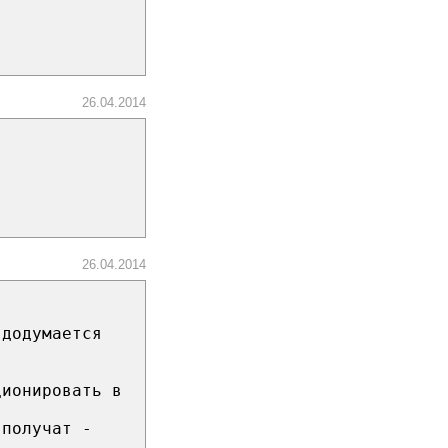
26.04.2014
26.04.2014
 додумается
ционировать в
 получат -