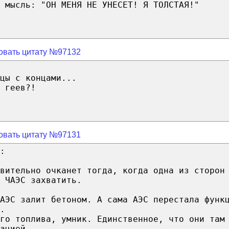
 мысль: "ОН МЕНЯ НЕ УНЕСЕТ! Я ТОЛСТАЯ!"
овать цитату №97132
цы с концами...
 геев?!
овать цитату №97131
:
вительно очканет тогда, когда одна из сторон
 ЧАЭС захватить.
ЧАЭС залит бетоном. А сама АЭС перестала функ
.
го топлива, умник. Единственное, что они там
ацией.