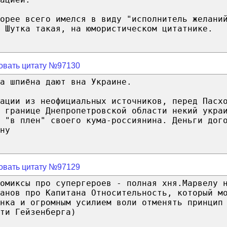
орее всего имелся в виду "исполнитель желани
 Шутка такая, на юмористическом цитатнике.
овать цитату №97130
а шпиёна дают вна Украине.
мации из неофициальных источников, перед Пасх
 границе Днепропетровской области некий укра
 "в плен" своего кума-россиянина. Деньги дог
ну
овать цитату №97129
омиксы про супергероев - полная хня.Марвелу 
анов про Капитана Относительность, который м
нка и огромным усилием воли отменять принцип
ти Гейзенберга)