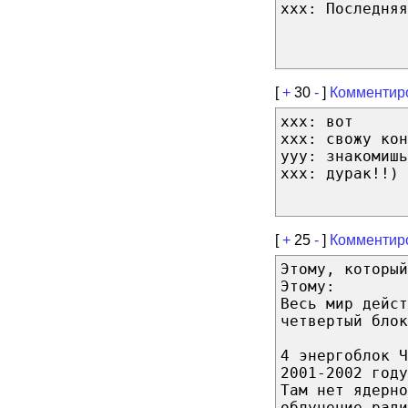
xxx: Последняя
[
+
30
-
]
Комментир
ххх: вот
ххх: свожу кон
ууу: знакомишь
ххх: дурак!!)
[
+
25
-
]
Комментир
Этому, который
Этому:
Весь мир дейст
четвертый блок
4 энергоблок 
2001-2002 году
Там нет ядерно
облучение ради