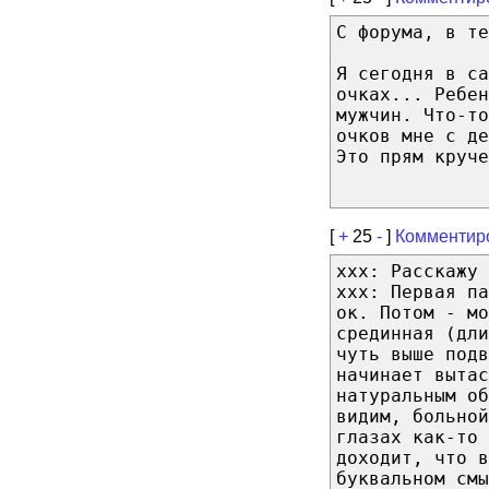
С форума, в те
Я сегодня в са
очках... Ребе
мужчин. Что-т
очков мне с де
Это прям круче
[
+
25
-
]
Комментир
xxx: Расскажу
xxx: Первая па
ок. Потом - мо
срединная (дли
чуть выше под
начинает вытас
натуральным об
видим, больной
глазах как-то 
доходит, что в
буквальном смы