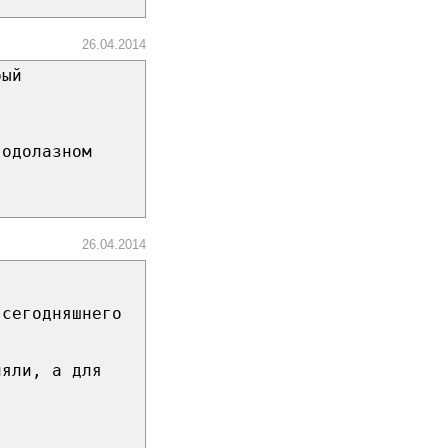
26.04.2014
рый
водолазном
26.04.2014
 сегодняшнего
няли, а для