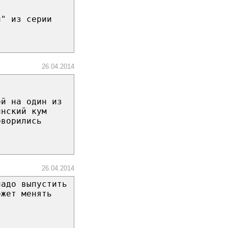
й" из серии
26.04.2014
ой на один из
инский кум
оворились
26.04.2014
надо выпустить
ожет менять