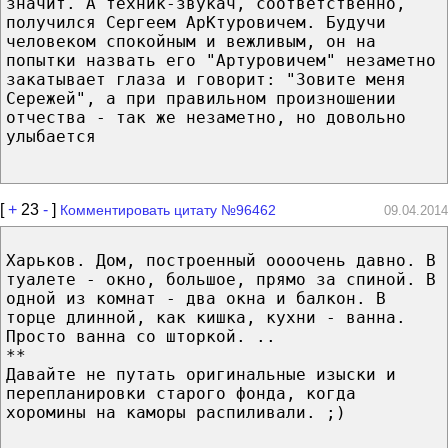
значит. А техник-звукач, соответственно,
получился Сергеем АрКтуровичем. Будучи
человеком спокойным и вежливым, он на
попытки назвать его "Артуровичем" незаметно
закатывает глаза и говорит: "Зовите меня
Сережей", а при правильном произношении
отчества - так же незаметно, но довольно
улыбается
[
+
23
-
]
Комментировать цитату №96462
09.04.2014
Харьков. Дом, построенный оооочень давно. В
туалете - окно, большое, прямо за спиной. В
одной из комнат - два окна и балкон. В
торце длинной, как кишка, кухни - ванна.
Просто ванна со шторкой. ..
**
Давайте не путать оригинальные изыски и
перепланировки старого фонда, когда
хоромины на каморы распиливали. ;)