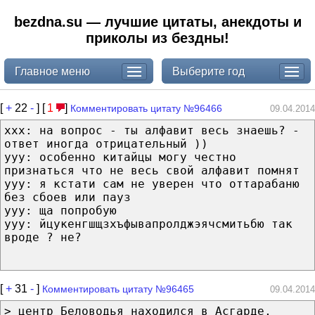
bezdna.su — лучшие цитаты, анекдоты и
приколы из бездны!
Главное меню
Выберите год
[
+
22
-
] [
1
]
Комментировать цитату №96466
09.04.2014
xxx: на вопрос - ты алфавит весь знаешь? -
ответ иногда отрицательный ))
yyy: особенно китайцы могу честно
признаться что не весь свой алфавит помнят
yyy: я кстати сам не уверен что оттарабаню
без сбоев или пауз
yyy: ща попробую
yyy: йцукенгшщзхъфывапролджэячсмитьбю так
вроде ? не?
[
+
31
-
]
Комментировать цитату №96465
09.04.2014
> центр Беловодья находился в Асгарде,