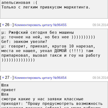
апельсиновая :(
Только с легким привкусом маркетинга.
[
+
26
-
]
Комментировать цитату №96455
09.04.2014
μ: Ржефский сегодня без машины
μ: точнее на ней, но без нее ))))))))))
Gef: эвиком увезли?
μ: говорит, приехал, кругов 10 нарезал,
места не нашел, уехал ДОМОЙ (!!!!) там
припарковал, вызвал такси и гоу на работу
))))))))))))))
[
+
27
-
]
Комментировать цитату №96454
09.04.2014
Юля
привет
Юля
смотри какие у нас заявки классные
приходят: "Прошу предусмотреть возможность