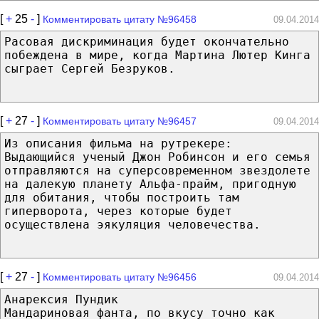
[
+
25
-
]
Комментировать цитату №96458
09.04.2014
Расовая дискриминация будет окончательно
побеждена в мире, когда Мартина Лютер Кинга
сыграет Сергей Безруков.
[
+
27
-
]
Комментировать цитату №96457
09.04.2014
Из описания фильма на рутрекере:
Выдающийся ученый Джон Робинсон и его семья
отправляются на суперсовременном звездолете
на далекую планету Альфа-прайм, пригодную
для обитания, чтобы построить там
гиперворота, через которые будет
осуществлена эякуляция человечества.
[
+
27
-
]
Комментировать цитату №96456
09.04.2014
Анарексия Пундик
Мандариновая фанта, по вкусу точно как