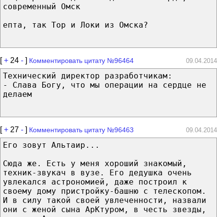
современный Омск
епта, так Тор и Локи из Омска?
[
+
24
-
]
Комментировать цитату №96464
09.04.2014
Технический директор разработчикам:
- Слава Богу, что мы операции на сердце не
делаем
[
+
27
-
]
Комментировать цитату №96463
09.04.2014
Его зовут Альтаир...
Сюда же. Есть у меня хороший знакомый,
техник-звукач в вузе. Его дедушка очень
увлекался астрономией, даже построил к
своему дому пристройку-башню с телескопом.
И в силу такой своей увлеченности, назвали
они с женой сына АрКтуром, в честь звезды,