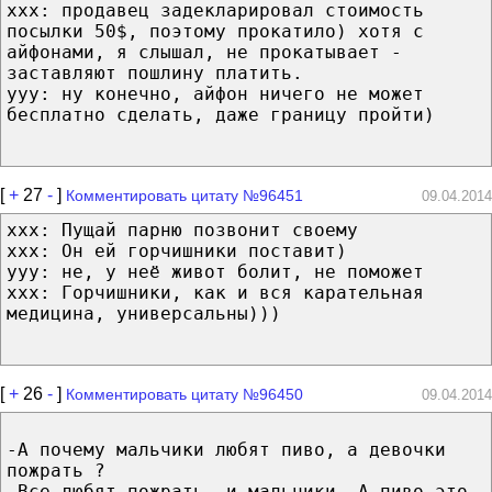
ххх: продавец задекларировал стоимость
посылки 50$, поэтому прокатило) хотя с
айфонами, я слышал, не прокатывает -
заставляют пошлину платить.
yyy: ну конечно, айфон ничего не может
бесплатно сделать, даже границу пройти)
[
+
27
-
]
Комментировать цитату №96451
09.04.2014
xxx: Пущай парню позвонит своему
ххх: Он ей горчишники поставит)
yyy: не, у неё живот болит, не поможет
xxx: Горчишники, как и вся карательная
медицина, универсальны)))
[
+
26
-
]
Комментировать цитату №96450
09.04.2014
-А почему мальчики любят пиво, а девочки
пожрать ?
-Все любят пожрать. и мальчики. А пиво это