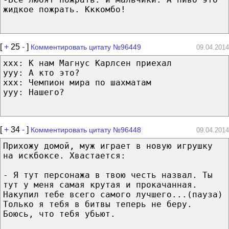
жидкое пожрать. Кккомбо!
[
+
25
-
]
Комментировать цитату №96449
09.04.2014
xxx: К нам Магнус Карлсен приехал
yyy: А кто это?
xxx: Чемпион мира по шахматам
yyy: Нашего?
[
+
34
-
]
Комментировать цитату №96448
09.04.2014
Прихожу домой, муж играет в новую игрушку
на искбоксе. Хвастается:
- Я тут персонажа в твою честь назвал. Ты
тут у меня самая крутая и прокачанная.
Накупил тебе всего самого лучшего...(пауза)
Только я тебя в битвы теперь не беру.
Боюсь, что тебя убьют.