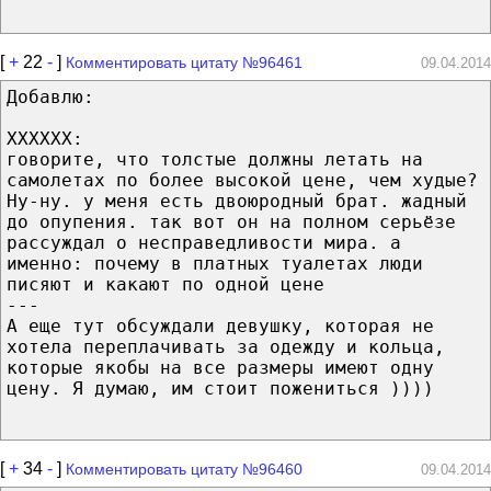
[
+
22
-
]
Комментировать цитату №96461
09.04.2014
Добавлю:
XXXXXX:
говорите, что толстые должны летать на
самолетах по более высокой цене, чем худые?
Ну-ну. у меня есть двоюродный брат. жадный
до опупения. так вот он на полном серьёзе
рассуждал о несправедливости мира. а
именно: почему в платных туалетах люди
писяют и какают по одной цене
---
А еще тут обсуждали девушку, которая не
хотела переплачивать за одежду и кольца,
которые якобы на все размеры имеют одну
цену. Я думаю, им стоит пожениться ))))
[
+
34
-
]
Комментировать цитату №96460
09.04.2014