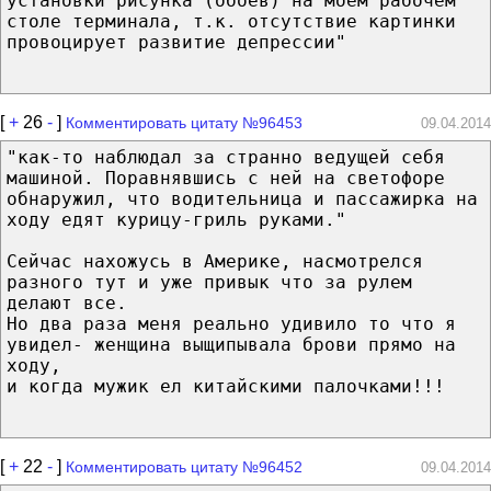
установки рисунка (обоев) на моем рабочем
столе терминала, т.к. отсутствие картинки
провоцирует развитие депрессии"
[
+
26
-
]
Комментировать цитату №96453
09.04.2014
"как-то наблюдал за странно ведущей себя
машиной. Поравнявшись с ней на светофоре
обнаружил, что водительница и пассажирка на
ходу едят курицу-гриль руками."
Сейчас нахожусь в Америке, насмотрелся
разного тут и уже привык что за рулем
делают все.
Но два раза меня реально удивило то что я
увидел- женщина выщипывала брови прямо на
ходу,
и когда мужик ел китайскими палочками!!!
[
+
22
-
]
Комментировать цитату №96452
09.04.2014