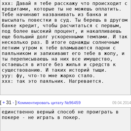
ххх: Давай я тебе расскажу что происходит с
кредитами, которые ты не можешь оплатить.
Тебе начинают названивать из банка и
высылать повестки в суд. Ты берешь в другом
банке кредит, чтобы расчитаться с первым,
под более высокий процент, и накапливаешь
еще больший долг ускоренными темпами. И так
несколько раз. В итоге однажды солнечным
летним утром к тебе вламываются парни с
паяльником и запихивают его тебе в жопу, и
ты переписываешь на них все имущество,
остаешься в итоге без жилья и средств к
существованию. И таких историй тыщи.
ууу: фу, что-то мне жарко стало.
ххх: так это паяльник. Нагревается.
[
+
31
-
]
Комментировать цитату №96459
09.04.2014
единственно верный способ не проиграть в
покере - не играть в покер.