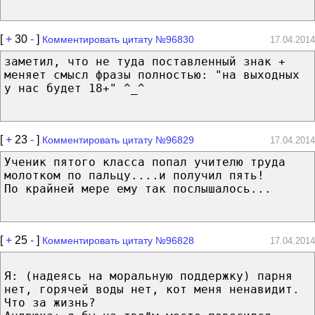
[
+
30
-
]
Комментировать цитату №96830
17.04.2014
заметил, что не туда поставленный знак +
меняет смысл фразы полностью: "на выходных
у нас будет 18+" ^_^
[
+
23
-
]
Комментировать цитату №96829
17.04.2014
Ученик пятого класса попал учителю труда
молотком по пальцу....и получил пять!
По крайней мере ему так послышалось...
[
+
25
-
]
Комментировать цитату №96828
17.04.2014
Я: (надеясь на моральную поддержку) парня
нет, горячей воды нет, кот меня ненавидит.
Что за жизнь?