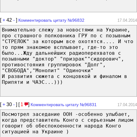
[
+
42
-
]
Комментировать цитату №96832
17.04.2014
Внимательно слежу за новостями на Украине,
про страшного полковника ГРУ по с позывным
"СТРЕЛОК" за которым все охотятся.... И что
то прям знакомое всплывает, где-то это
было...Жду дальнейших радиоперехватов с
позывными "доктор" "призрак""сидорович",
противостояния группировок "Долг",
"СВОБОДА","Монолит" "Одиночки"
И развития сюжета с концовкой и финалом в
Припяти и ЧАЭС...)))
[
+
30
-
] [
1
]
Комментировать цитату №96831
17.04.2014
Посмотрел заседание ООН -особенно улыбает,
когда представитель Конго с серьезным лицом
говорит об обеспокоенности народа Конго
ситуацией на Украине )