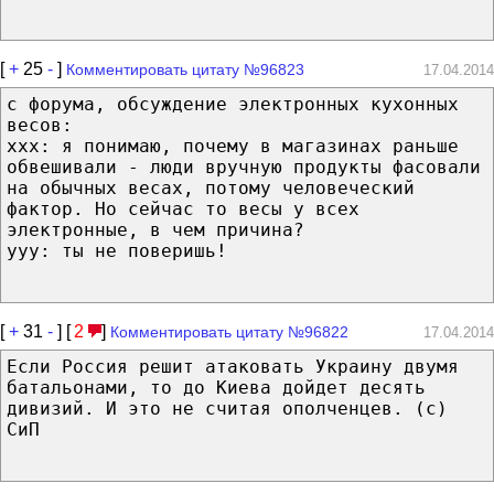
[
+
25
-
]
Комментировать цитату №96823
17.04.2014
с форума, обсуждение электронных кухонных
весов:
ххх: я понимаю, почему в магазинах раньше
обвешивали - люди вручную продукты фасовали
на обычных весах, потому человеческий
фактор. Но сейчас то весы у всех
электронные, в чем причина?
ууу: ты не поверишь!
[
+
31
-
] [
2
]
Комментировать цитату №96822
17.04.2014
Если Россия решит атаковать Украину двумя
батальонами, то до Киева дойдет десять
дивизий. И это не считая ополченцев. (с)
СиП