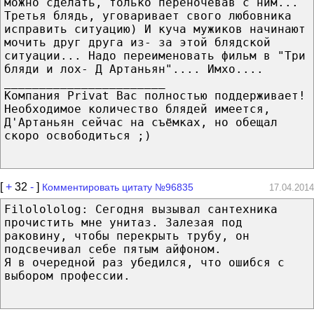
можно сделать, только переночевав с ним...
Третья блядь, уговаривает свого любовника
исправить ситуацию) И куча мужиков начинают
мочить друг друга из- за этой блядской
ситуации... Надо переименовать фильм в "Три
бляди и лох- Д Артаньян".... Имхо....
_______________________
Компания Privat Вас полностью поддерживает!
Необходимое количество блядей имеется,
Д'Артаньян сейчас на съёмках, но обещал
скоро освободиться ;)
[
+
32
-
]
Комментировать цитату №96835
17.04.2014
Filolololog: Сегодня вызывал сантехника
прочистить мне унитаз. Залезая под
раковину, чтобы перекрыть трубу, он
подсвечивал себе пятым айфоном.
Я в очередной раз убедился, что ошибся с
выбором профессии.