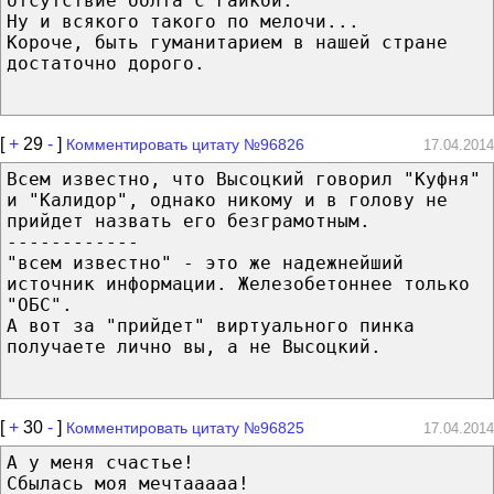
отсутствие болта с гайкой.
Ну и всякого такого по мелочи...
Короче, быть гуманитарием в нашей стране
достаточно дорого.
[
+
29
-
]
Комментировать цитату №96826
17.04.2014
Всем известно, что Высоцкий говорил "Куфня"
и "Калидор", однако никому и в голову не
прийдет назвать его безграмотным.
------------
"всем известно" - это же надежнейший
источник информации. Железобетоннее только
"ОБС".
А вот за "прийдет" виртуального пинка
получаете лично вы, а не Высоцкий.
[
+
30
-
]
Комментировать цитату №96825
17.04.2014
А у меня счастье!
Сбылась моя мечтааааа!