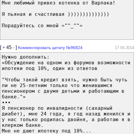
Мне любимый привез котенка от Варлака!
Я пьяная и счастливая ))))))))))))))
Порадуйтесь со мной ="^_^"=
[
+
45
-
]
Комментировать цитату №96824
17.04.2014
Нужно дополнить:
«Обсуждение на одном из форумов возможности
ипотеки под 10%, один из ответов
"Чтобы такой кредит взять, нужно быть чуть
ли не 25-летним только что женившимся
пенсионером с двумя детьми и работающим в
банке."»
•••
Я пенсионер по инвалидности (сахарный
диабет), мне 24 года, я год назад женился и
у нас только родилась двойня, а работаю я в
клерком банке.
Мне не дают ипотеку под 10%...