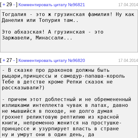
[
+
29
-
]
Комментировать цитату №96821
17.04.2014
Тогдалия - это ж грузинская фамилия! Ну как
Данелия или Топурия там..
Это абхазская! А грузинская - это
Заржавели, Минассали...
[
+
27
-
]
Комментировать цитату №96820
17.04.2014
- В сказке про драконов должны быть
рыцари,принцессы и самодур-папаша-король
Тебе в детстве кроме Репки сказок не
рассказывали?)
- причем этот доблестный и не обремененный
излишками интеллекта чувак в латах, давно
не мывшийся в походе, не долго думая
грохнет реликтовую рептилию из красной
книги, непременно женится на простушке-
принцессе и узурпирует власть в стране
ну и умрут они в один день, да