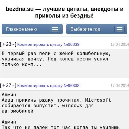
bezdna.su — лучшие цитаты, анекдоты и
приколы из бездны!
Главное меню
Выберите год
[
+
23
-
]
Комментировать цитату №96839
17.04.2014
В первый раз пели с женой колыбельную,
укачивая дочку. Под конец песни уснул
только комп...
[
+
27
-
]
Комментировать цитату №96838
17.04.2014
Админ
Аааа прикинь ржаку прочитал. Microsoft
собирается выпустить windows для
автомобилей
Админ
Так что не далек тот час когда ты увидишь