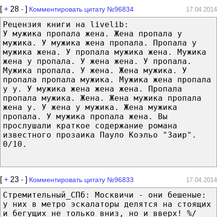
[
+
28
-
]
Комментировать цитату №96834
17.04.2014
Рецензия книги на livelib:
У мужика пропала жена. Жена пропала у
мужика. У мужика жена пропала. Пропала у
мужика жена. У пропала мужика жена. Мужика
жена у пропала. У жена жена. У пропала.
Мужика пропала. У жена. Жена мужика. У
пропала пропала мужика. Мужика жена пропала
у у. У мужика жена жена жена. Пропала
пропала мужика. Жена. Жена мужика пропала
жена у. У жена у мужика. Жена мужика
пропала. У мужика пропала жена. Вы
прослушали краткое содержание романа
известного прозаика Пауло Коэльо "Заир".
0/10.
[
+
23
-
]
Комментировать цитату №96833
17.04.2014
Стремительный_СПб: Москвичи - они бешеные:
у них в метро эскалаторы делятся на стоящих
и бегущих не только вниз, но и вверх! %/