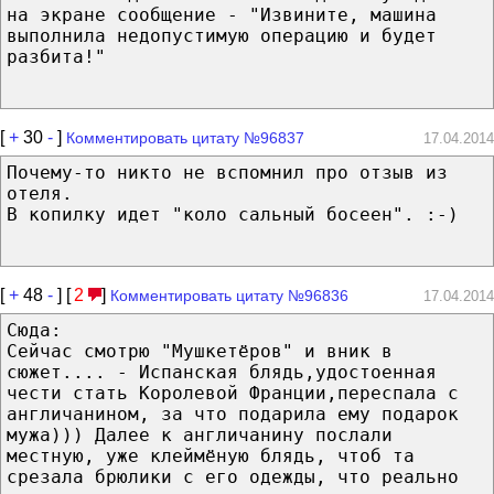
на экране сообщение - "Извините, машина
выполнила недопустимую операцию и будет
разбита!"
[
+
30
-
]
Комментировать цитату №96837
17.04.2014
Почему-то никто не вспомнил про отзыв из
отеля.
В копилку идет "коло сальный босеен". :-)
[
+
48
-
] [
2
]
Комментировать цитату №96836
17.04.2014
Сюда:
Сейчас смотрю "Мушкетёров" и вник в
сюжет.... - Испанская блядь,удостоенная
чести стать Королевой Франции,переспала с
англичанином, за что подарила ему подарок
мужа))) Далее к англичанину послали
местную, уже клеймёную блядь, чтоб та
срезала брюлики с его одежды, что реально