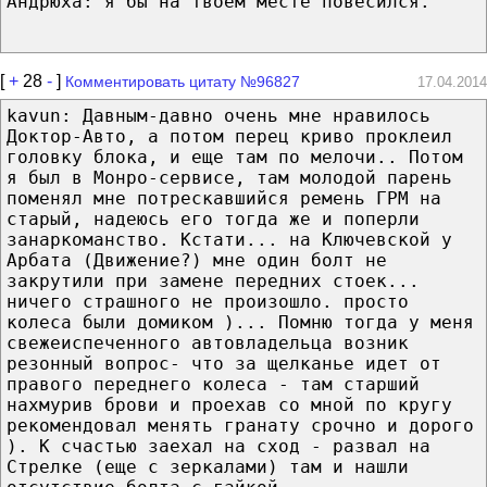
Андрюха: я бы на твоём месте повесился.
[
+
28
-
]
Комментировать цитату №96827
17.04.2014
kavun: Давным-давно очень мне нравилось
Доктор-Авто, а потом перец криво проклеил
головку блока, и еще там по мелочи.. Потом
я был в Монро-сервисе, там молодой парень
поменял мне потрескавшийся ремень ГРМ на
старый, надеюсь его тогда же и поперли
занаркоманство. Кстати... на Ключевской у
Арбата (Движение?) мне один болт не
закрутили при замене передних стоек...
ничего страшного не произошло. просто
колеса были домиком )... Помню тогда у меня
свежеиспеченного автовладельца возник
резонный вопрос- что за щелканье идет от
правого переднего колеса - там старший
нахмурив брови и проехав со мной по кругу
рекомендовал менять гранату срочно и дорого
). К счастью заехал на сход - развал на
Стрелке (еще с зеркалами) там и нашли