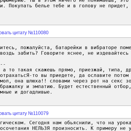
рфюмерию. Ты в этом ничего не понимаешь, это
и. Покупать белье тебе и в голову не придет,
овать цитату №110080
итесь, пожалуйста, батарейки в вибраторе пом
воздь забить? Говорите яснее, не издевайтесь
--
 а то такая скажешь прямо, приезжай, типа, д
отрахатьсЯ-то вы приедете, да ославите потом
 мол, она шлюха!! словами через рот на секс з
бражалку и эмпатию. Будет естественный отбор
мные и догадливые.
овать цитату №110079
гическом. Сегодня нам обьяснили, что на урок
осочетания НЕЛЬЗЯ произносить. К примеру не 