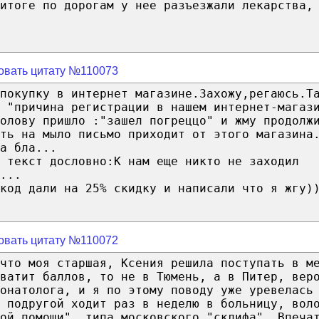
итоге по дорогам у нее разъезжали лекарства,
овать цитату №110073
покупку в интернет магазине.Захожу,регаюсь.Т
 "причина регистрации в нашем интернет-магаз
олову пришло :"зашел погреццо" и жму продолж
ть на мыло письмо приходит от этого магазина
а бла...
 текст дословно:К нам еще никто не заходил
...
код дали на 25% скидку и написали что я жгу)
овать цитату №110072
что моя старшая, Ксения решила поступать в м
ватит баллов, то не в Тюмень, а в Питер, вер
еонатолога, и я по этому поводу уже уревелась
 подругой ходит раз в неделю в больницу, вол
ой помощи", типа московского "склифа". Впеча