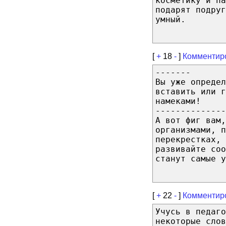
косметику и па
подарят подруг
умный.
[
+
18
-
]
Комментир
-------
Вы уже определ
вставить или г
намеками!
--------------
А вот фиг вам,
организмами, п
перекрестках,
развивайте соо
станут самые у
[
+
22
-
]
Комментир
Учусь в педаго
некоторые слов