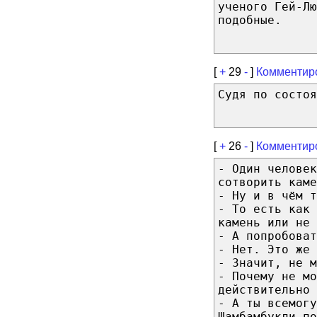
ученого Гей-Лю
подобные.
[
+
29
-
]
Комментир
Судя по состоя
[
+
26
-
]
Комментир
- Один челове
сотворить каме
- Ну и в чём т
- То есть как 
камень или не 
- А попробоват
- Нет. Это же 
- Значит, не м
- Почему не мо
действительно 
- А ты всемогу
Шамбамбукли по