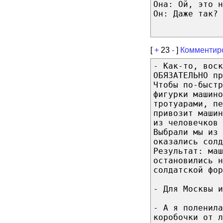
Она: Ой, это н
Он: Даже так?
[
+
23
-
]
Комментир
- Как-то, воск
ОБЯЗАТЕЛЬНО п
Чтобы по-быст
фигурки машино
тротуарами, пе
привозит машин
из человечков 
Выбрали мы из 
оказались солд
Результат: маш
остановились н
солдатской фор
- Для Москвы и
- А я поленила
коробочки от л