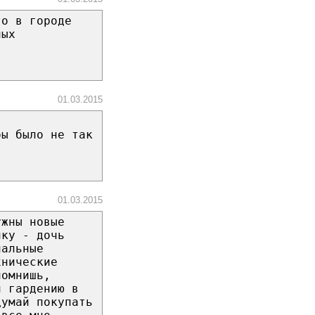
то в городе
лых
01.03.2015
бы было не так
01.03.2015
ужны новые
лку - дочь
нальные
хнические
помнишь,
и гардению в
думай покупать