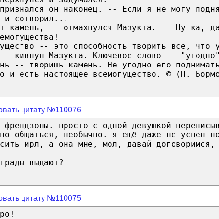
признался он наконец. -- Если я не могу подн
 и сотворил...
от камень, -- отмахнулся Мазукта. -- Ну-ка, д
емогущества!
ущество -- это способность творить всё, что 
-- кивнул Мазукта. Ключевое слово -- "угодно
нь -- творишь камень. Не угодно его поднимат
о и есть настоящее всемогущество. © (П. Борм
овать цитату №110076
 френдзоны. просто с одной девушкой переписы
но общаться, необычно. я ещё даже не успел п
сить ирл, а она мне, мол, давай договоримся,
грады выдают?
овать цитату №110075
ро!