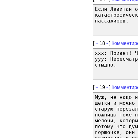
Если Левитан о
катастрофическ
пассажиров.
[
+
18
-
]
Комментир
ххх: Привет! Ч
ууу: Пересматр
стыдно.
[
+
19
-
]
Комментир
Муж, не надо н
щетки и можно 
старую порезал
ножницы тоже н
мелочи, которы
потому что дум
горшочке, они 