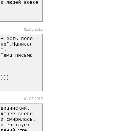
 а людей вовсе
01.03.2015
ам есть поле
ине".Написал
ить.
.Тема письма
))))
01.03.2015
едицинский,
оятнее всего -
 и смирилась.
онтерствует.
тлений уже