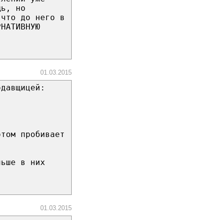
щь, но
 что до него в
РНАТИВНУЮ
01.03.2015
одавщицей:
отом пробивает
льше в них
01.03.2015