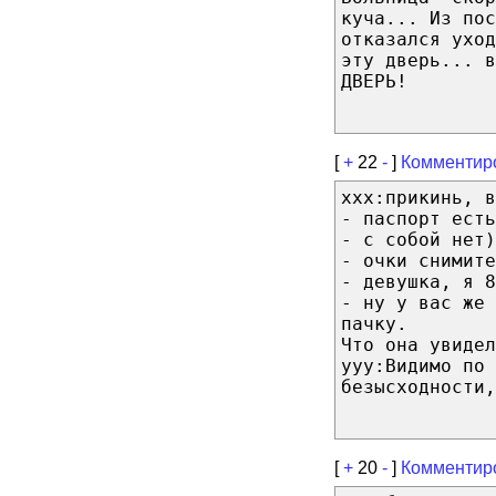
куча... Из пос
отказался уход
эту дверь... в
ДВЕРЬ!
[
+
22
-
]
Комментир
xxx:прикинь, в
- паспорт есть
- с собой нет)
- очки снимите
- девушка, я 8
- ну у вас же 
пачку.
Что она увидел
yyy:Видимо по 
безысходности,
[
+
20
-
]
Комментир