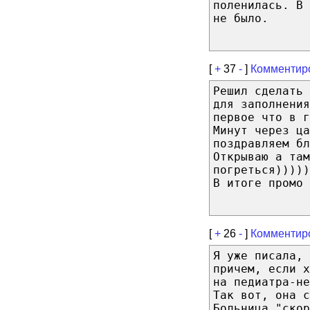
поленилась. В 
не было.
[
+
37
-
]
Комментир
Решил сделать 
для заполнения
первое что в г
Минут через ца
поздравляем бл
Открываю а там
погреться)))))
В итоге промо 
[
+
26
-
]
Комментир
Я уже писала, 
причем, если х
на педиатра-н
Так вот, она с
Больница "скор