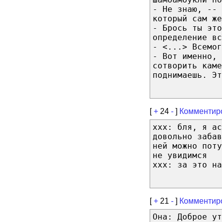
- Не знаю, -- 
который сам же
- Брось ты эт
определение вс
- <...> Всемог
- Вот именно, 
сотворить каме
поднимаешь. Эт
[
+
24
-
]
Комментир
xxx: бля, я ас
довольно забав
ней можно поту
не увидимся
xxx: за это на
[
+
21
-
]
Комментир
Она: Доброе ут