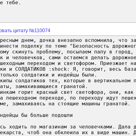
е тебе.
овать цитату №110074
ресным днем, дочка внезапно вспомнила, что з
ринести поделку по теме "Безопасность дорожно
рому скинуть проблему, посылаем папу в город,
к и человечков, сами остаемся делать дорожно
шеходным переходом и светофором. Приезжает н
ки и СОЛДАТИКОВ :shock: Я, говорит, весь баз
только солдатики и индейцы были.
кипы солдатиков тех, которые в вертикальном 
аты, замахивающиеся гранатой.
инкам горит красный свет светофора, они, как
а пешеходном переходе, по переходу идут пеше
ме, замахиваясь на стоящие машины гранатой.
ндейцы бы больше подошли
сь ходить по магазинам за человечками. Дала 
екарств, чтоб она обклеила их в виде машин. 