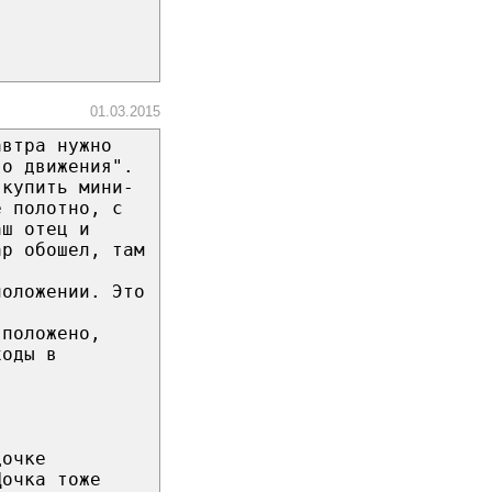
01.03.2015
автра нужно
го движения".
 купить мини-
е полотно, с
аш отец и
ар обошел, там
положении. Это
 положено,
ходы в
дочке
Дочка тоже