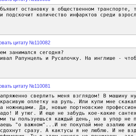
бъявит остановку в общественном транспорте, 
и подскочит количество инфарктов среди взрос
овать цитату №110082
ем занимался сегодня?
ивал Рапунцель и Русалочку. На инглише - что
овать цитату №110081
апряженно сверлить меня взглядом! В машину н
красивую оплетку на руль. Или купи мне скака
а ножницами. Да, новые портновские профессио
адо! И утюг. И еще не забудь кое-какие санте
ми ты пользуешься каждый день, но в упор не 
аешь "о важном"...И не покупай мне азалию ил
сдохнут сразу. А кактусы я не люблю. И не вз