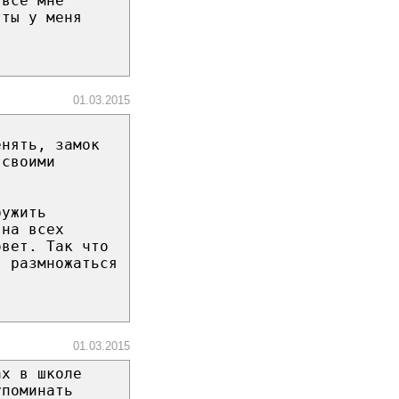
 все мне
 ты у меня
01.03.2015
енять, замок
 своими
ружить
 на всех
овет. Так что
, размножаться
01.03.2015
ах в школе
упоминать