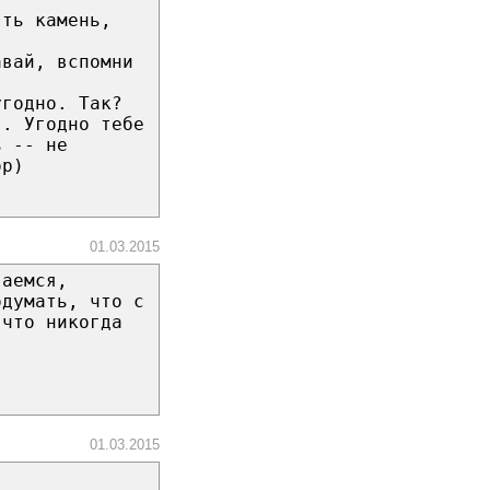
ять камень,
авай, вспомни
угодно. Так?
". Угодно тебе
ь -- не
ор)
01.03.2015
ваемся,
одумать, что с
 что никогда
01.03.2015