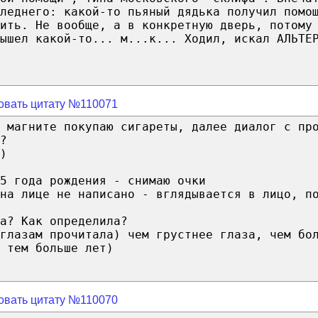
леднего: какой-то пьяный дядька получил помо
ить. Не вообще, а в конкретную дверь, потому
ышел какой-то... м...к... Ходил, искал АЛЬТЕ
овать цитату №110071
 магните покупаю сигареты, далее диалог с пр
?
)
5 года рождения - снимаю очки
на лице не написано - вглядывается в лицо, п
а? Как определила?
глазам прочитала) чем грустнее глаза, чем бо
 тем больше лет)
овать цитату №110070