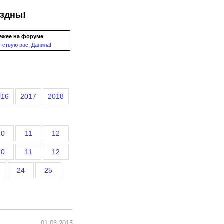
ездны!
ежее на форуме
тствую вас, Данила!
016
2017
2018
10
11
12
10
11
12
24
25
01.03.2015