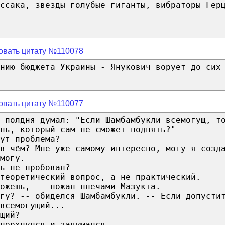
ссака, звезды голубые гиганты, вибраторы Гер
овать цитату №110078
нию бюджета Украины - Янукович ворует до сих
овать цитату №110077
к полдня думал: "Если Шамбамбукли всемогущ, т
нь, который сам не сможет поднять?"
ут проблема?
в чём? Мне уже самому интересно, могу я созд
могу.
ь не пробовал?
теоретический вопрос, а не практический.
ожешь, -- пожал плечами Мазукта.
гу? -- обиделся Шамбамбукли. -- Если допусти
всемогущий...
щий?
перхнулся и задумался.