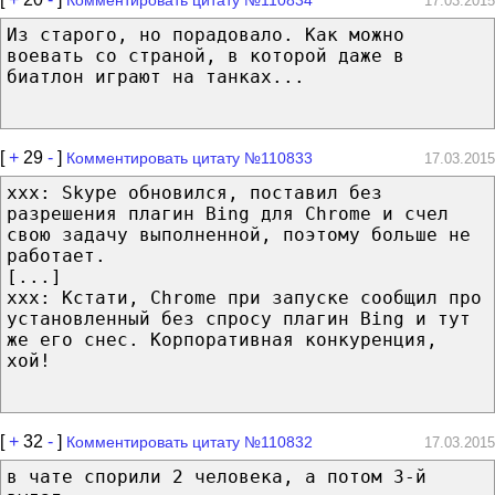
17.03.2015
Из старого, но порадовало. Как можно
воевать со страной, в которой даже в
биатлон играют на танках...
[
+
29
-
]
Комментировать цитату №110833
17.03.2015
xxx: Skype обновился, поставил без
разрешения плагин Bing для Chrome и счел
свою задачу выполненной, поэтому больше не
работает.
[...]
xxx: Кстати, Chrome при запуске сообщил про
установленный без спросу плагин Bing и тут
же его снес. Корпоративная конкуренция,
хой!
[
+
32
-
]
Комментировать цитату №110832
17.03.2015
в чате спорили 2 человека, а потом 3-й