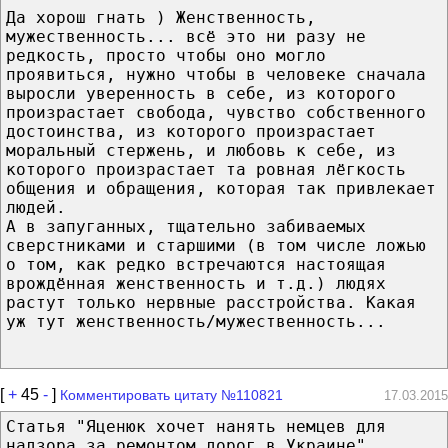
Да хорош гнать ) Женственность,
мужественность... всё это ни разу не
редкость, просто чтобы оно могло
проявиться, нужно чтобы в человеке сначала
выросли уверенность в себе, из которого
произрастает свобода, чувство собственного
достоинства, из которого произрастает
моральный стержень, и любовь к себе, из
которого произрастает та ровная лёгкость
общения и обращения, которая так привлекает
людей.
А в запуганных, тщательно забиваемых
сверстниками и старшими (в том числе ложью
о том, как редко встречаются настоящая
врождённая женственность и т.д.) людях
растут только нервные расстройства. Какая
уж тут женственность/мужественность...
[
+
45
-
]
Комментировать цитату №110821
17.03.2015
Статья "Яценюк хочет нанять немцев для
надзора за ремонтом дорог в Украине".