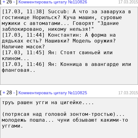
[
+
26
-
]
Комментировать цитату №110826
17.03.2015
[17.03, 11:38] ‪Succub‬: А что за заваруха в
гостинице Норильск? Куча машин, суровые
мужики с автоматами... Говорят "Здание
заблокировано, никому нельзя!"
[17.03, 11:44] Константин: А форма на
дядьках есть? Нашивки? Модель оружия?
Наличие масок?
[17.03, 11:45] Ян: Стоят свиньей или
клином...
[17.03, 11:46] Ян: Конница в авангарде или
фланговая..
[
+
28
-
]
Комментировать цитату №110825
17.03.2015
труъ рашен угги на цигейке....
(потрясая над головой зонтом-тростью)...
молодежь пошла... чуни обзывают какими-то
уггами.