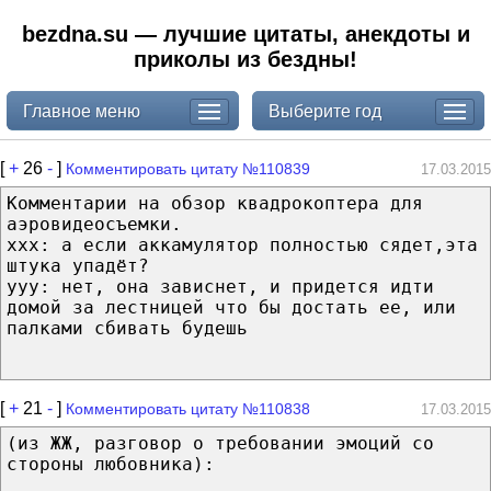
bezdna.su — лучшие цитаты, анекдоты и
приколы из бездны!
Главное меню
Выберите год
[
+
26
-
]
Комментировать цитату №110839
17.03.2015
Комментарии на обзор квадрокоптера для
аэровидеосъемки.
xxx: а если аккамулятор полностью сядет,эта
штука упадёт?
yyy: нет, она зависнет, и придется идти
домой за лестницей что бы достать ее, или
палками сбивать будешь
[
+
21
-
]
Комментировать цитату №110838
17.03.2015
(из ЖЖ, разговор о требовании эмоций со
стороны любовника):