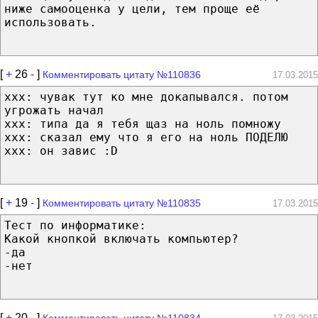
ниже самооценка у цели, тем проще её
использовать.
[
+
26
-
]
Комментировать цитату №110836
17.03.2015
ххх: чувак тут ко мне докапывался. потом
угрожать начал
ххх: типа да я тебя щаз на ноль помножу
ххх: сказал ему что я его на ноль ПОДЕЛЮ
ххх: он завис :D
[
+
19
-
]
Комментировать цитату №110835
17.03.2015
Тест по информатике:
Какой кнопкой включать компьютер?
-да
-нет
[
+
20
-
]
Комментировать цитату №110834