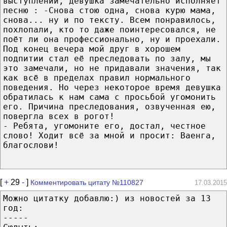
выступлений, девушка замечательно исполняет
песню : -Снова стою одна, снова курю мама,
снова... ну и по тексту. Всем понравилось,
похлопали, кто то даже поинтересовался, не
поёт ли она профессионально, ну и проехали.
Под конец вечера мой друг в хорошем
подпитии стал её преследовать по залу, мы
это замечали, но не придавали значения, так
как всё в пределах правил нормального
поведения. Но через некоторое время девушка
обратилась к нам сама с просьбой угомонить
его. Причина преследования, озвученная ею,
повергла всех в рогот!
- Ребята, угомоните его, достал, честное
слово! Ходит всё за мной и просит: Ваенга,
благослови!
[
+
29
-
]
Комментировать цитату №110827
17.03.2015
Можно цитатку добавлю:) из новостей за 13
год:
-----