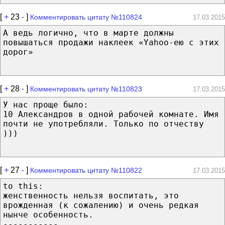
[
+
23
-
]
Комментировать цитату №110824
17.03.2015
А ведь логично, что в марте должны
повышаться продажи наклеек «Yahoo-ею с этих
дорог»
[
+
28
-
]
Комментировать цитату №110823
17.03.2015
У нас проще было:
10 Александров в одной рабочей комнате. Имя
почти не употребляли. Только по отчеству
)))
[
+
27
-
]
Комментировать цитату №110822
17.03.2015
to this:
женственность нельзя воспитать, это
врожденная (к сожалению) и очень редкая
нынче особенность.
-----------