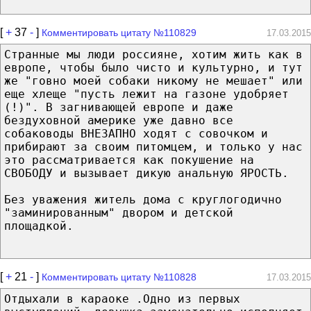
[
+
37
-
]
Комментировать цитату №110829
17.03.2015
Странные мы люди россияне, хотим жить как в
европе, чтобы было чисто и культурно, и тут
же "говно моей собаки никому не мешает" или
еще хлеще "пусть лежит на газоне удобряет
(!)". В загнивающей европе и даже
бездуховной америке уже давно все
собаководы ВНЕЗАПНО ходят с совочком и
прибирают за своим питомцем, и только у нас
это рассматривается как покушение на
СВОБОДУ и вызывает дикую анальную ЯРОСТЬ.
Без уважения житель дома с круглогодично
"заминированным" двором и детской
площадкой.
[
+
21
-
]
Комментировать цитату №110828
17.03.2015
Отдыхали в караоке .Одно из первых