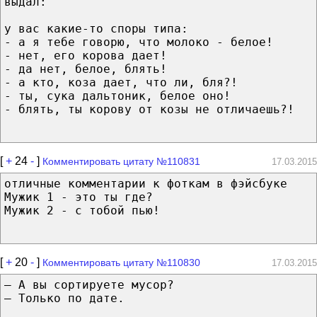
выдал:
у вас какие-то споры типа:
- а я тебе говорю, что молоко - белое!
- нет, его корова дает!
- да нет, белое, блять!
- а кто, коза дает, что ли, бля?!
- ты, сука дальтоник, белое оно!
- блять, ты корову от козы не отличаешь?!
[
+
24
-
]
Комментировать цитату №110831
17.03.2015
отличные комментарии к фоткам в фэйсбуке
Мужик 1 - это ты где?
Мужик 2 - с тобой пью!
[
+
20
-
]
Комментировать цитату №110830
17.03.2015
— А вы сортируете мусор?
— Только по дате.