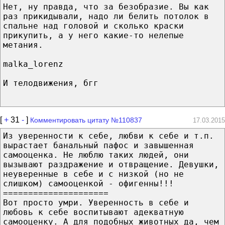
Нет, ну правда, что за безобразие. Вы как
раз прикидывали, надо ли белить потолок в
спальне над головой и сколько краски
прикупить, а у него какие-то нелепые
метания.
malka_lorenz
И телодвижения, бгг
[
+
31
-
]
Комментировать цитату №110837
17.03.2015
Из уверенности к себе, любви к себе и т.п.
вырастает банальный пафос и завышенная
самооценка. Не люблю таких людей, они
вызывают раздражение и отвращение. Девушки,
неуверенные в себе и с низкой (но не
слишком) самооценкой - офигенны!!!
=====================
Вот просто умри. Уверенность в себе и
любовь к себе воспитывают адекватную
самооценку. А для подобных животных да, чем