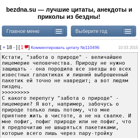
bezdna.su — лучшие цитаты, анекдоты и
приколы из бездны!
Главное меню
Выберите год
[
+
18
-
] [
1
]
Комментировать цитату №110496
10.03.2015
Кстати, "забота о природе" - величайшее
лицемерие человечества. Природу не нужно
защищать - она породила все звезды во всех
известных галактиках и лишний выброшенный
пакетик ей точно не навредит; а вот людям
пиздец.
>>>>>>>>>
С какого перепугу "забота о природе" -
лицемерие? Я вот, например, забочусь о
природе только лишь потому, что мне
приятнее жить в чистоте, а не на свалке. И
мне пофиг, пофиг природе или не пофиг, что
я предпочитаю не швыряться пакетиками,
которые всего лишь через пару-тройку