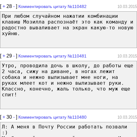
[
+
28
-
]
Комментировать цитату №110482
10.03.2015
При любом случайном нажатии комбинации
клавиш Мозилла распознаёт это как команду и
радостно вываливает на экран какую-то новую
хуйню.
[
+
29
-
]
Комментировать цитату №110481
10.03.2015
Утро, проводила дочь в школу, до работы еще
2 часа, сижу на диване, в ногах лежит
собака и нежно вылизывает мне ноги, на
руках млеет кот и нежно вылизывает руки.
Классно, конечно, жаль только, что муж еще
спит!
[
+
30
-
]
Комментировать цитату №110480
10.03.2015
Л: А меня в Почту России работать позвали
:)