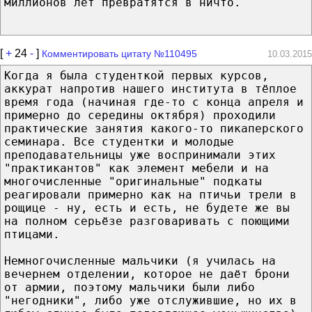
миллионов лет превратятся в ничто.
[
+
24
-
]
Комментировать цитату №110495
10.03.2015
Когда я была студенткой первых курсов,
аккурат напротив нашего института в тёплое
время года (начиная где-то с конца апреля и
примерно до середины октября) проходили
практические занятия какого-то пикаперского
семинара. Все студентки и молодые
преподавательницы уже воспринимали этих
"практикантов" как элемент мебели и на
многочисленные "оригинальные" подкаты
реагировали примерно как на птичьи трели в
рощице - ну, есть и есть, не будете же вы
на полном серьёзе разговаривать с поющими
птицами.
Немногочисленные мальчики (я училась на
вечернем отделении, которое не даёт брони
от армии, поэтому мальчики были либо
"негодники", либо уже отслужившие, но их в