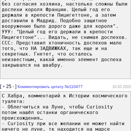
без согласия хозяина, настолько сложны были
доспехи короля Франции. Целый год его
держали в крепости Пицигеттоне, а затем
доставили в Мадрид. Подобно защитное
вооружение было дорого даже для короля".
УУУ: "Целый год его держали в крепости
Пицигеттоне"... Видать, не снимая доспехов.
ССС: Представил хтоничность доспехов мало
того, что НА ЗАДВИЖКАХ, так еще и на
секретных. Гнетет, что осталось
неизвестным, какой именно элемент доспеха
закрывался на швабру.
[
+
25
-
]
Комментировать цитату №110477
10.03.2015
С Хабра, комментарий к Истории космического
туалета:
- Облегчиться на Луне, чтобы Curiosity
потом нашёл останки органического
происхождения…
- Curiosity при все желании не может найти
ничего не луне, тк находится на марсе