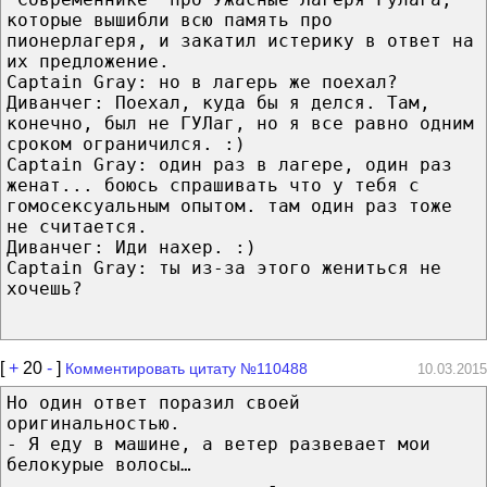
которые вышибли всю память про
пионерлагеря, и закатил истерику в ответ на
их предложение.
Captain Gray: но в лагерь же поехал?
Диванчег: Поехал, куда бы я делся. Там,
конечно, был не ГУЛаг, но я все равно одним
сроком ограничился. :)
Captain Gray: один раз в лагере, один раз
женат... боюсь спрашивать что у тебя с
гомосексуальным опытом. там один раз тоже
не считается.
Диванчег: Иди нахер. :)
Captain Gray: ты из-за этого жениться не
хочешь?
[
+
20
-
]
Комментировать цитату №110488
10.03.2015
Но один ответ поразил своей
оригинальностью.
- Я еду в машине, а ветер развевает мои
белокурые волосы…
________________________-