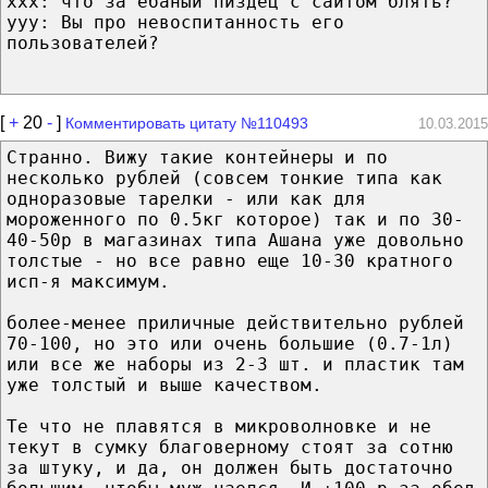
xxx: что за ебаный пиздец с сайтом блять?
ууу: Вы про невоспитанность его
пользователей?
[
+
20
-
]
Комментировать цитату №110493
10.03.2015
Странно. Вижу такие контейнеры и по
несколько рублей (совсем тонкие типа как
одноразовые тарелки - или как для
мороженного по 0.5кг которое) так и по 30-
40-50р в магазинах типа Ашана уже довольно
толстые - но все равно еще 10-30 кратного
исп-я максимум.
более-менее приличные действительно рублей
70-100, но это или очень большие (0.7-1л)
или все же наборы из 2-3 шт. и пластик там
уже толстый и выше качеством.
Те что не плавятся в микроволновке и не
текут в сумку благоверному стоят за сотню
за штуку, и да, он должен быть достаточно