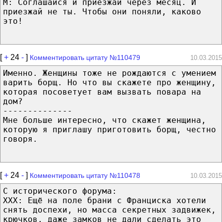
М: Соглашайся и приезжай через месяц. И
приезжай не ты. Чтобы они поняли, каково
это!
[
+
24
-
]
Комментировать цитату №110479
10.03.2015
Именно. Женщины тоже не рождаются с умением
варить борщ. Но что вы скажете про женщину,
которая посоветует вам вызвать повара на
дом?
--------------
Мне больше интересно, что скажет женщина,
которую я приглашу приготовить борщ, честно
говоря.
[
+
24
-
]
Комментировать цитату №110478
10.03.2015
С исторического форума:
ХХХ: Ещё на поле брани с Франциска хотели
снять доспехи, но масса секретных задвижек,
крючков, даже замков не дали сделать это