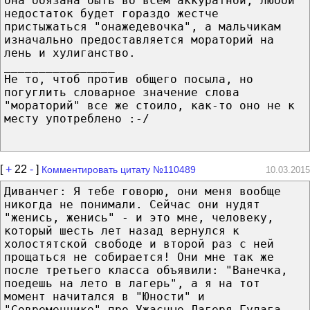
она обязана быть во всем аккуратной, любой
недостаток будет гораздо жестче
пристыжаться "онажедевочка", а мальчикам
изначально предоставляется мораторий на
лень и хулиганство.
________________
Не то, чтоб против общего посыла, но
погуглить словарное значение слова
"мораторий" все же стоило, как-то оно не к
месту употреблено :-/
[
+
22
-
]
Комментировать цитату №110489
10.03.2015
Диванчег: Я тебе говорю, они меня вообще
никогда не понимали. Сейчас они нудят
"женись, женись" - и это мне, человеку,
который шесть лет назад вернулся к
холостятской свободе и второй раз с ней
прощаться не собирается! Они мне так же
после третьего класса объявили: "Ванечка,
поедешь на лето в лагерь", а я на тот
момент начитался в "Юности" и
"Современнике" про Ужасные Лагеря Гулага,