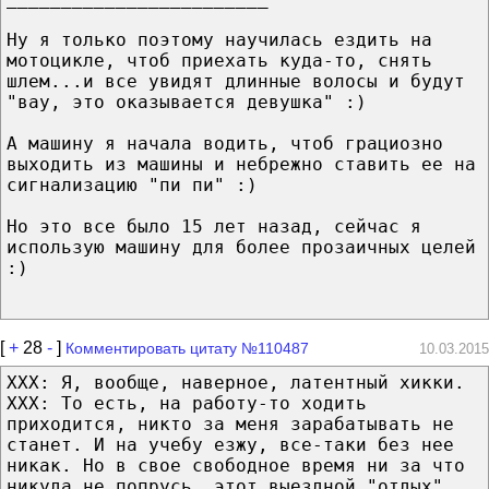
Ну я только поэтому научилась ездить на
мотоцикле, чтоб приехать куда-то, снять
шлем...и все увидят длинные волосы и будут
"вау, это оказывается девушка" :)
А машину я начала водить, чтоб грациозно
выходить из машины и небрежно ставить ее на
сигнализацию "пи пи" :)
Но это все было 15 лет назад, сейчас я
использую машину для более прозаичных целей
:)
[
+
28
-
]
Комментировать цитату №110487
10.03.2015
ХХХ: Я, вообще, наверное, латентный хикки.
ХХХ: То есть, на работу-то ходить
приходится, никто за меня зарабатывать не
станет. И на учебу езжу, все-таки без нее
никак. Но в свое свободное время ни за что
никуда не попрусь, этот выездной "отдых"