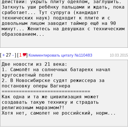
действий: укрыть плиту одеялом, заглушить.
Заткнуть уши ребёнку пальцами и ждать, пока
сработает... Тут супруга (кандидат
технических наук) подходит к плите и с
довольным лицом заводит таймер ещё на 90
минут... Женитесь на девушках с техническим
образованием...
[
+
27
-
] [
1
]
Комментировать цитату №110483
10.03.2015
Две новости из 21 века:
1. Самолёт на солнечных батареях начал
кругосветный полет
2. В Новосибирске судят режиссера за
постановку оперы Вагнера
===============================
Как одна и та же цивилизация может
создавать такую технику и страдать
религиозным маразмом?!
Хотя нет, самолет не российский, норм...