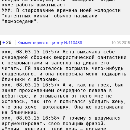
хуже работы выматывает!
УУУ: В стародавние времена моей молодости
"латентных хикки" обычно называли
"домоседами".
[
+
26
-
]
Комментировать цитату №110486
10.03.2015
xxx, 08.03.15 16:57> Жена выкачала себе
очередной сборник юмористической фантастики
с некромантами и залегла на диван его
читать. Ей захотелось погрызть чего-нибудь
сладенького, и она попросила меня поджарить
блинчики с яблоками.
xxx, 08.03.15 16:57> А я, как на грех, был
занят прохождением очередного левела в
дебаггере, и отрываться от него мне не
хотелось, так что я попытался убедить жену,
что она хочет шоколадку. Она же настаивала
на блинчиках.
xxx, 08.03.15 16:58> И почему я додумался
аргументировать свою позицию фразой:
«Молчи, женщина, твой день — восьмое