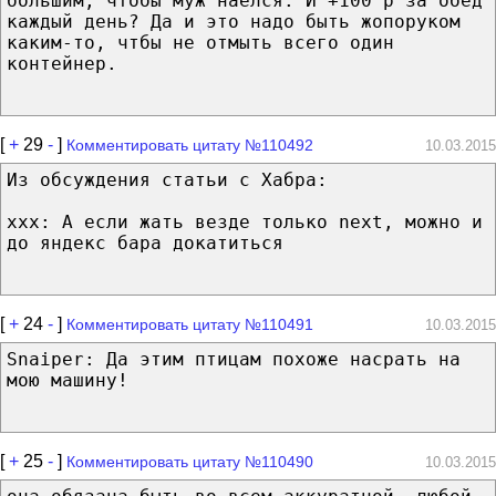
большим, чтобы муж наелся. И +100 р за обед
каждый день? Да и это надо быть жопоруком
каким-то, чтбы не отмыть всего один
контейнер.
[
+
29
-
]
Комментировать цитату №110492
10.03.2015
Из обсуждения статьи с Хабра:
xxx: А если жать везде только next, можно и
до яндекс бара докатиться
[
+
24
-
]
Комментировать цитату №110491
10.03.2015
Snaiper: Да этим птицам похоже насрать на
мою машину!
[
+
25
-
]
Комментировать цитату №110490
10.03.2015