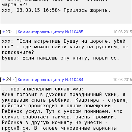
марта!»?!
xxx, 08.03.15 16:58> Пришлось жарить.
[
+
20
-
]
Комментировать цитату №110485
10.03.2015
ххх: "Если встретишь Будду на дороге, убей
его" - где можно найти книгу на русском, не
подскажите?
Будда: Если найдешь эту книгу, порви ее.
[
+
24
-
]
Комментировать цитату №110484
10.03.2015
...про инженерный склад ума:
Жена готовит в духовке праздничный ужин, я
укладываю спать ребёнка. Квартира - студия,
действие происходит в одном помещении.
Ребёнок уснул. Тут с ужасом понимаем, что
сейчас сработает таймер, очень громкий.
Ребёнка в другую комнату не унести -
проснётся. В голове мгновенные варианты