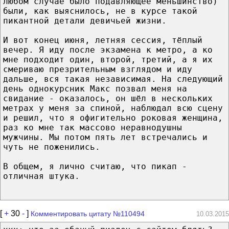
любом случае было подавляющее меньшинство)
были, как выяснилось, не в курсе такой
пикантной детали девичьей жизни.
И вот конец июня, летняя сессия, тёплый
вечер. Я иду после экзамена к метро, а ко
мне подходит один, второй, третий, а я их
смериваю презрительным взглядом и иду
дальше, вся такая независимая. На следующий
день однокурсник Макс позвал меня на
свидание - оказалось, он шёл в нескольких
метрах у меня за спиной, наблюдал всю сцену
и решил, что я офигительно роковая женщина,
раз ко мне так массово неравнодушны
мужчины. Мы потом пять лет встречались и
чуть не поженились.
В общем, я лично считаю, что пикап -
отличная штука.
[
+
30
-
]
Комментировать цитату №110494
10.03.2015