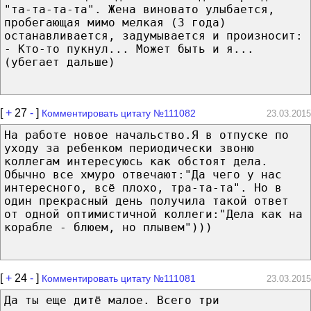
"та-та-та-та". Жена виновато улыбается,
пробегающая мимо мелкая (3 года)
останавливается, задумывается и произносит:
- Кто-то пукнул... Может быть и я...
(убегает дальше)
[
+
27
-
]
Комментировать цитату №111082
23.03.2015
На работе новое начальство.Я в отпуске по
уходу за ребенком периодически звоню
коллегам интересуюсь как обстоят дела.
Обычно все хмуро отвечают:"Да чего у нас
интересного, всё плохо, тра-та-та". Но в
один прекрасный день получила такой ответ
от одной оптимистичной коллеги:"Дела как на
корабле - блюем, но плывем")))
[
+
24
-
]
Комментировать цитату №111081
23.03.2015
Да ты еще дитё малое. Всего три