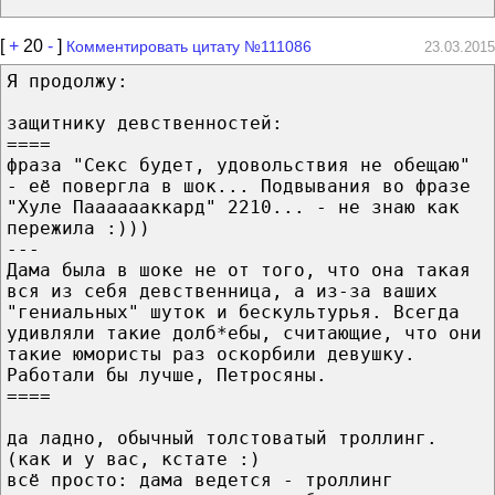
[
+
20
-
]
Комментировать цитату №111086
23.03.2015
Я продолжу:
защитнику девственностей:
====
фраза "Секс будет, удовольствия не обещаю"
- её повергла в шок... Подвывания во фразе
"Хуле Пааааааккард" 2210... - не знаю как
пережила :)))
---
Дама была в шоке не от того, что она такая
вся из себя девственница, а из-за ваших
"гениальных" шуток и бескультурья. Всегда
удивляли такие долб*ебы, считающие, что они
такие юмористы раз оскорбили девушку.
Работали бы лучше, Петросяны.
====
да ладно, обычный толстоватый троллинг.
(как и у вас, кстате :)
всё просто: дама ведется - троллинг