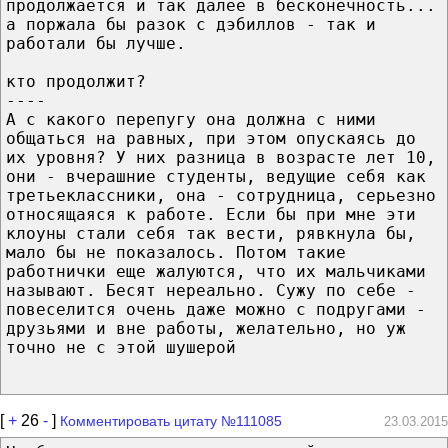
продолжается и так далее в бесконечность...
а поржала бы разок с дэбиллов - так и
работали бы лучше.
кто продолжит?
----
А с какого перепугу она должна с ними
общаться на равных, при этом опускаясь до
их уровня? У них разница в возрасте лет 10,
они - вчерашние студенты, ведущие себя как
третьеклассники, она - сотрудница, серьезно
относящаяся к работе. Если бы при мне эти
клоуны стали себя так вести, рявкнула бы,
мало бы не показалось. Потом такие
работнички еще жалуются, что их мальчиками
называют. Бесят нереально. Сужу по себе -
повеселится очень даже можно с подругами -
друзьями и вне работы, желательно, но уж
точно не с этой шушерой
[
+
26
-
]
Комментировать цитату №111085
23.03.2015