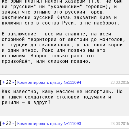
который платил налоги хазарам (т.е. не был
ни "русским" ни "украинским" городом), и
заявил что отныне это русский город.
Фактически русский Князь захватил Киев и
включил его в состав Руси, а не наоборот.
В заключение - все мы славяне, на всей
огромной территории от австрии до монголов,
от турции до скандинавов, у нас одни корни
и один этнос. Рано или поздно мы это
вспомним. Вопрос только рано это
произойдёт, или слишком поздно.
[
+
22
-
]
Комментировать цитату №111094
23.03.2015
Как известно, кашу маслом не испортишь. Но
в нашей солдатской столовой подумали и
решили – а вдруг?
[
+
22
-
]
Комментировать цитату №111093
23.03.2015