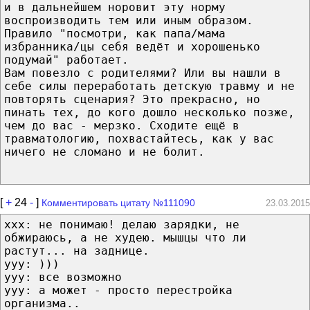
и в дальнейшем норовит эту норму
воспроизводить тем или иным образом.
Правило "посмотри, как папа/мама
избранника/цы себя ведёт и хорошенько
подумай" работает.
Вам повезло с родителями? Или вы нашли в
себе силы переработать детскую травму и не
повторять сценария? Это прекрасно, но
пинать тех, до кого дошло несколько позже,
чем до вас - мерзко. Сходите ещё в
травматологию, похвастайтесь, как у вас
ничего не сломано и не болит.
[
+
24
-
]
Комментировать цитату №111090
23.03.2015
xxx: не понимаю! делаю зарядки, не
обжираюсь, а не худею. мышцы что ли
растут... на заднице.
yyy: )))
yyy: все возможно
yyy: а может - просто перестройка
организма..