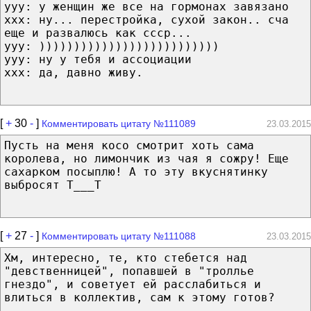
yyy: у женщин же все на гормонах завязано
xxx: ну... перестройка, сухой закон.. сча
еще и развалюсь как ссср...
yyy: ))))))))))))))))))))))))))
yyy: ну у тебя и ассоциации
xxx: да, давно живу.
[
+
30
-
]
Комментировать цитату №111089
23.03.2015
Пусть на меня косо смотрит хоть сама
королева, но лимончик из чая я сожру! Еще
сахарком посыплю! А то эту вкуснятинку
выбросят Т___Т
[
+
27
-
]
Комментировать цитату №111088
23.03.2015
Хм, интересно, те, кто стебется над
"девственницей", попавшей в "троллье
гнездо", и советует ей расслабиться и
влиться в коллектив, сам к этому готов?