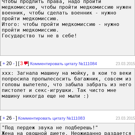
Чтобы продлить права, надо пройти
медкомиссию, чтобы пройти медкомиссию нужен
военник, чтобы сделать военник - нужно
пройти медкомиссию.
Итого: чтобы пройти медкомиссию - нужно
пройти медкомиссию.
Государство ты не в себе!
[
+
20
-
] [
3
]
Комментировать цитату №111084
23.03.2015
ххх: Загнала машину на мойку, в кои то веки
попросила пропылесосить багажник, совсем из
головы вылетело, что забыла забрать из него
пистолет и секс-игрушки. Так чисто мне
машину никогда еще не мыли :)
[
+
26
-
]
Комментировать цитату №111083
23.03.2015
"Под пердеж звука не подберешь!"
Жена на овощной диете. Неожиданно раздается