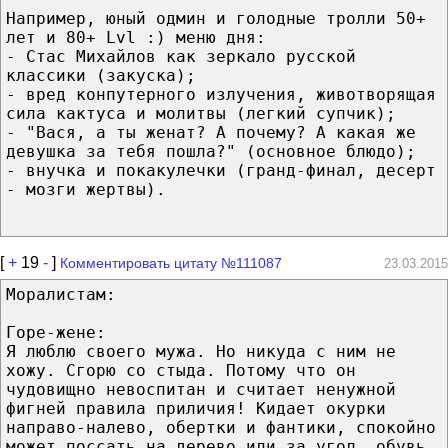
Например, юный одмин и голодные тролли 50+
лет и 80+ Lvl :) меню дня:
- Стас Михайлов как зеркало русской
классики (закуска);
- вред конпутерного излучения, животворящая
сила кактуса и молитвы (легкий супчик);
- "Вася, а ты женат? А почему? А какая же
девушка за тебя пошла?" (основное блюдо);
- внучка и покакулечки (гранд-финал, десерт
- мозги жертвы).
[
+
19
-
]
Комментировать цитату №111087
23.03.2015
Моралистам:
Горе-жене:
Я люблю своего мужа. Но никуда с ним не
хожу. Сгорю со стыда. Потому что он
чудовищно невоспитан и считает ненужной
фигней правила приличия! Кидает окурки
направо-налево, обертки и фантики, спокойно
может поссать на дерево или за угол, обувь