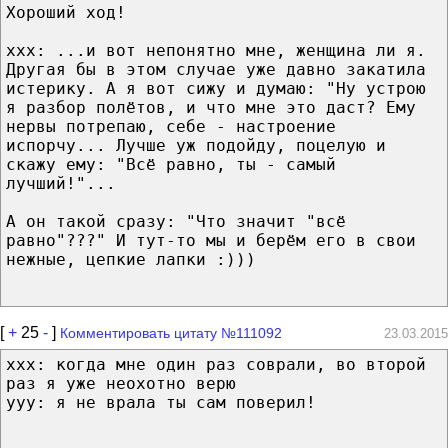
Хороший ход!
ххх: ...и вот непонятно мне, женщина ли я.
Другая бы в этом случае уже давно закатила
истерику. А я вот сижу и думаю: "Ну устрою
я разбор полётов, и что мне это даст? Ему
нервы потрепаю, себе - настроение
испорчу... Лучше уж подойду, поцелую и
скажу ему: "Всё равно, ты - самый
лучший!"...
А он такой сразу: "Что значит "всё
равно"???" И тут-то мы и берём его в свои
нежные, цепкие лапки :)))
[
+
25
-
]
Комментировать цитату №111092
23.03.2015
xxx: когда мне один раз соврали, во второй
раз я уже неохотно верю
yyy: я не врала ты сам поверил!