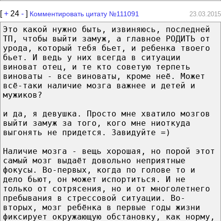
[
+
24
-
]
Комментировать цитату №111091
23.03.2015
Это какой нужно быть, извиняюсь, последней
ТП, чтобы выйти замуж, а главное РОДИТЬ от
урода, который тебя бьет, и ребенка твоего
бьет. И ведь у них всегда в ситуации
виноват отец, и те кто советую терпеть
виноваты - все виноваты, кроме неё. Может
всё-таки наличие мозга важнее и детей и
мужиков?
и да, я девушка. Просто мне хватило мозгов
выйти замуж за того, кого мне ниоткуда
выгонять не придется. Завидуйте =)
Наличие мозга - вещь хорошая, но порой этот
самый мозг выдаёт довольно неприятные
фокусы. Во-первых, когда по голове то и
дело бьют, он может испортиться. И не
только от сотрясения, но и от многолетнего
пребывания в стрессовой ситуации. Во-
вторых, мозг ребёнка в первые годы жизни
фиксирует окружающую обстановку, как норму,