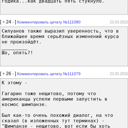
годика...как двадцать пять стукнуло.
[
+
24
-
]
Комментировать цитату №111080
23.03.2015
Силуанов также выразил уверенность, что в
ближайшее время серьёзных изменений курса
не произойдёт.
_________
Шо, опять?!
[
+
26
-
]
Комментировать цитату №111079
23.03.2015
К этому -
Гагарин тоже нещитово, потому что
американцы успели первыми запустить в
космос шимпанзе.
Был как-то очень похожий диалог, на что
сказал (в изложенных тут терминах) -
"Шимпанзе - нещитово, вот если бы хоть