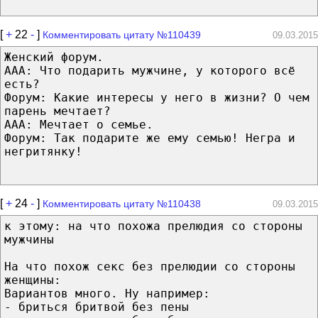
[
+
22
-
]
Комментировать цитату №110439
09.03.2015
Женский форум.
AAA: Что подарить мужчине, у которого всё
есть?
Форум: Какие интересы у него в жизни? О чем
парень мечтает?
AAA: Мечтает о семье.
Форум: Так подарите же ему семью! Негра и
негритянку!
[
+
24
-
]
Комментировать цитату №110438
09.03.2015
к этому: на что похожа прелюдия со стороны
мужчины
На что похож секс без прелюдии со стороны
женщины:
Вариантов много. Ну например:
- бриться бритвой без пены