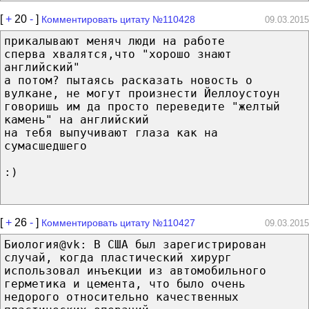
[
+
20
-
]
Комментировать цитату №110428
09.03.2015
прикалывают меняч люди на работе
сперва хвалятся,что "хорошо знают
английский"
а потом? пытаясь расказать новость о
вулкане, не могут произнести Йеллоустоун
говоришь им да просто переведите "желтый
камень" на английский
на тебя выпучивают глаза как на
сумасшедшего
:)
[
+
26
-
]
Комментировать цитату №110427
09.03.2015
Биология@vk: В США был зарегистрирован
случай, когда пластический хирург
использовал инъекции из автомобильного
герметика и цемента, что было очень
недорого относительно качественных