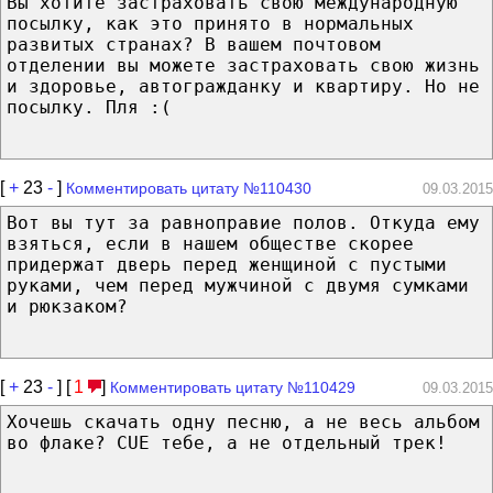
Вы хотите застраховать свою международную
посылку, как это принято в нормальных
развитых странах? В вашем почтовом
отделении вы можете застраховать свою жизнь
и здоровье, автогражданку и квартиру. Но не
посылку. Пля :(
[
+
23
-
]
Комментировать цитату №110430
09.03.2015
Вот вы тут за равноправие полов. Откуда ему
взяться, если в нашем обществе скорее
придержат дверь перед женщиной с пустыми
руками, чем перед мужчиной с двумя сумками
и рюкзаком?
[
+
23
-
] [
1
]
Комментировать цитату №110429
09.03.2015
Хочешь скачать одну песню, а не весь альбом
во флаке? CUE тебе, а не отдельный трек!