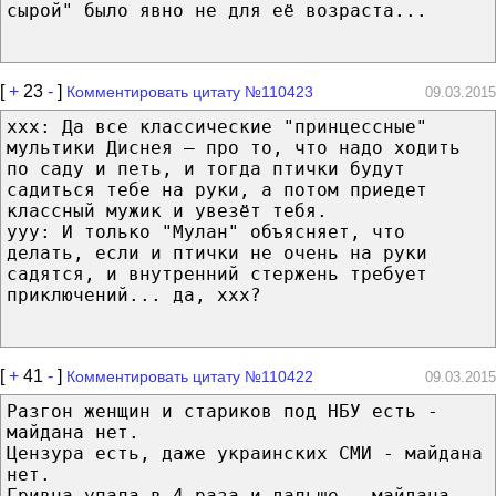
сырой" было явно не для её возраста...
[
+
23
-
]
Комментировать цитату №110423
09.03.2015
ххх: Да все классические "принцессные"
мультики Диснея — про то, что надо ходить
по саду и петь, и тогда птички будут
садиться тебе на руки, а потом приедет
классный мужик и увезёт тебя.
yyy: И только "Мулан" объясняет, что
делать, если и птички не очень на руки
садятся, и внутренний стержень требует
приключений... да, xxx?
[
+
41
-
]
Комментировать цитату №110422
09.03.2015
Разгон женщин и стариков под НБУ есть -
майдана нет.
Цензура есть, даже украинских СМИ - майдана
нет.
Гривна упала в 4 раза и дальше - майдана