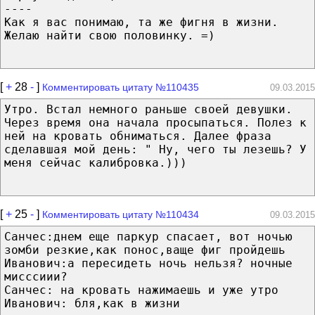
----
Как я вас понимаю, та же фигня в жизни.
Желаю найти свою половинку. =)
[
+
28
-
]
Комментировать цитату №110435
09.03.2015
Утро. Встал немного раньше своей девушки.
Через время она начала просыпаться. Полез к
ней на кровать обниматься. Далее фраза
сделавшая мой день: " Ну, чего ты лезешь? У
меня сейчас калибровка.)))
[
+
25
-
]
Комментировать цитату №110434
09.03.2015
Санчес:днем еще паркур спасает, вот ночью
зомби резкие,как понос,ваще фиг пройдешь
Иванович:а пересидеть ночь нельзя? ночные
мисссиии?
Санчес: на кровать нажимаешь и уже утро
Иванович: бля,как в жизни