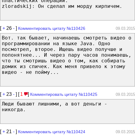
пластических операций.
zloradskij: Он сделал им морду кирпичем.
[
+
26
-
]
Комментировать цитату №110426
09.03.2015
Вот. так бывает, начинаешь смотреть видео о
программировании на языке Java. Одно
посмотрел, второе. Ищешь видео получше и
попонятнее... И через пару часов понимаешь,
что ты смотришь видео о том, как собирать
домик из спичек. Как меня привело к этому
видео - не пойму...
[
+
23
-
] [
1
]
Комментировать цитату №110425
09.03.2015
Люди бывают лишними, а вот деньги -
никогда.
[
+
21
-
]
Комментировать цитату №110424
09.03.2015