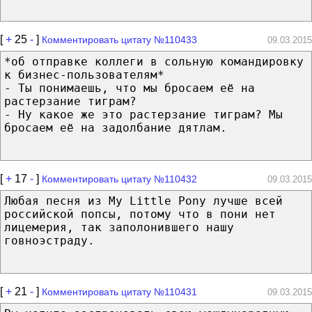
[
+
25
-
]
Комментировать цитату №110433
09.03.2015
*об отправке коллеги в сольную командировку
к бизнес-пользователям*
- Ты понимаешь, что мы бросаем её на
растерзание тиграм?
- Ну какое же это растерзание тиграм? Мы
бросаем её на задолбание дятлам.
[
+
17
-
]
Комментировать цитату №110432
09.03.2015
Любая песня из My Little Pony лучше всей
российской попсы, потому что в пони нет
лицемерия, так заполонившего нашу
говноэстраду.
[
+
21
-
]
Комментировать цитату №110431
09.03.2015