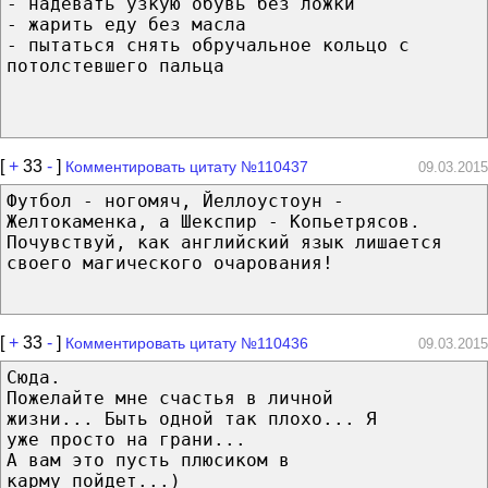
- надевать узкую обувь без ложки
- жарить еду без масла
- пытаться снять обручальное кольцо с
потолстевшего пальца
[
+
33
-
]
Комментировать цитату №110437
09.03.2015
Футбол - ногомяч, Йеллоустоун -
Желтокаменка, а Шекспир - Копьетрясов.
Почувствуй, как английский язык лишается
своего магического очарования!
[
+
33
-
]
Комментировать цитату №110436
09.03.2015
Сюда.
Пожелайте мне счастья в личной
жизни... Быть одной так плохо... Я
уже просто на грани...
А вам это пусть плюсиком в
карму пойдет...)