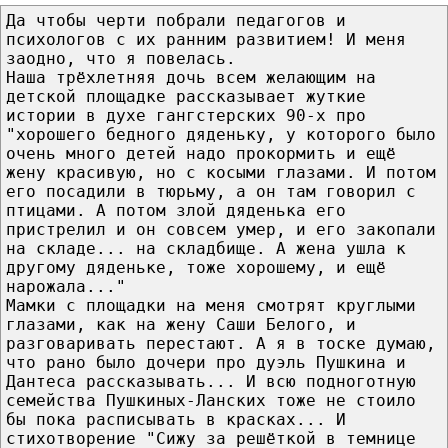
Да чтобы черти побрали педагогов и
психологов с их ранним развитием! И меня
заодно, что я повелась.
Наша трёхлетняя дочь всем желающим на
детской площадке рассказывает жуткие
истории в духе гангстерских 90-х про
"хорошего бедного дяденьку, у которого было
очень много детей надо прокормить и ещё
жену красивую, но с косыми глазами. И потом
его посадили в тюрьму, а он там говорил с
птицами. А потом злой дяденька его
пристрелил и он совсем умер, и его закопали
на складе... на складбище. А жена ушла к
другому дяденьке, тоже хорошему, и ещё
нарожала..."
Мамки с площадки на меня смотрят круглыми
глазами, как на жену Саши Белого, и
разговаривать перестают. А я в тоске думаю,
что рано было дочери про дуэль Пушкина и
Дантеса рассказывать... И всю подноготную
семейства Пушкиных-Ланских тоже не стоило
бы пока расписывать в красках... И
стихотворение "Сижу за решёткой в темнице