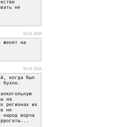
честве
ывать не
01.01.2018
е женят на
01.01.2018
ой, когда был
о бухло.
иалкогольную
ны на
ых регионах их
ов не
й народ ворча
уррогаты...