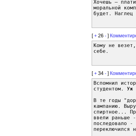
Хочешь — плати
моральной комп
будет. Наглец 
[
+
26
-
]
Комментир
Кому не везет,
себе.
[
+
34
-
]
Комментир
Вспомнил исто
студентом. Уж 
В те годы "дор
кампанию. Выру
спиртное... Пр
ввели раньше -
последовало -
переключился н