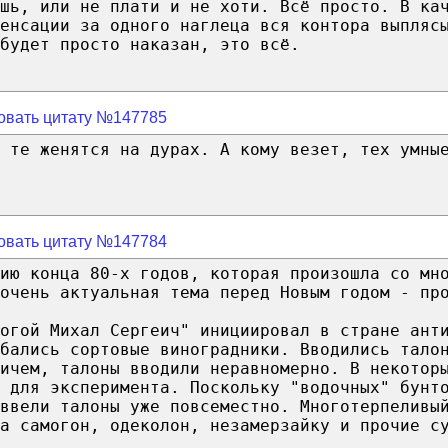
шь, или не плати и не хоти. Всё просто. В ка
енсации за одного наглеца вся контора выпляс
будет просто наказан, это всё.
овать цитату №147785
 те женятся на дурах. А кому везет, тех умны
овать цитату №147784
рию конца 80-х годов, которая произошла со мн
очень актуальная тема перед Новым годом - пр
огой Михал Сергеич" инициировал в стране ант
бались сортовые виноградники. Вводились тало
ичем, талоны вводили неравномерно. В некотор
 для эксперимента. Поскольку "водочных" бунт
 ввели талоны уже повсеместно. Многотерпеливы
а самогон, одеколон, незамерзайку и прочие с