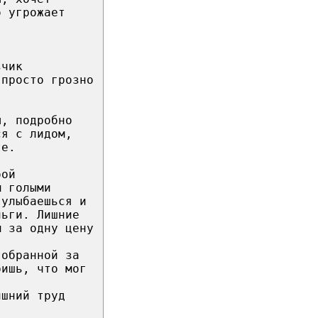
о угрожает
зчик
 просто грозно
ы, подробно
ся с лидом,
те.
бой
м голыми
 улыбаешься и
ньги. Лишние
м за одну цену
тобранной за
ришь, что мог
ишний труд