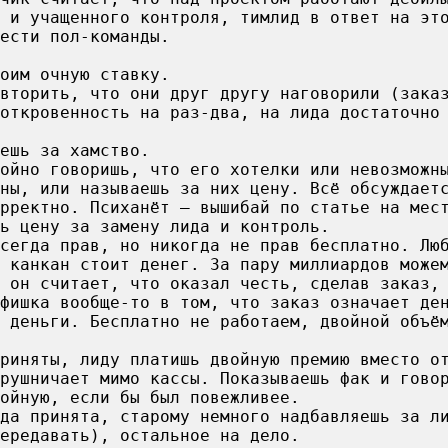
 и учащенного контроля, тимлид в ответ на эт
ести пол-команды.
оим очную ставку.
вторить, что они друг другу наговорили (зака
откровенность на раз-два, на лида достаточно
ешь за хамство.
ойно говоришь, что его хотелки или невозможн
ны, или называешь за них цену. Всё обсуждает
рректно. Психанёт — вышибай по статье на мес
ь цену за замену лида и контроль.
сегда прав, но никогда не прав бесплатно. Лю
 канкан стоит денег. За пару миллиардов може
и он считает, что оказал честь, сделав заказ,
фишка вообще-то в том, что заказ означает де
 деньги. Бесплатно не работаем, двойной объё
риняты, лиду платишь двойную премию вместо о
урушничает мимо кассы. Показываешь фак и гово
ойную, если бы был повежливее.
да принята, старому немного надбавляешь за л
ередавать), остальное на дело.