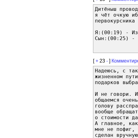
Дитёныш прово
я чёт очкую иб
первокурсника 
Я:(00:19) - Из
Сын:(00:25) - 
[
+
23
-
]
Комментир
Надеюсь, с так
жизненном пути
подарков выбра
И не говори. И
общаемся очень
голову расспра
вообще обращат
о стоимости да
А главное, как
мне не пофиг, 
сделан вручную