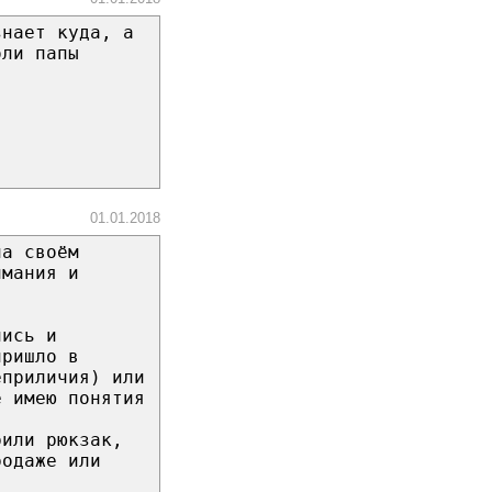
знает куда, а
оли папы
01.01.2018
на своём
имания и
лись и
пришло в
еприличия) или
е имею понятия
рили рюкзак,
родаже или