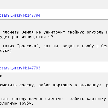
овать цитату №147794
 планеты Земля не уничтожит гнойную опухоль 
удет.россиянин,если чё.
И таких "россиян", как ты, видал в гробу в бе
суки)
овать цитату №147793
о
омстить соседу, забив картошку в выхлопную т
тить соседу намного жестче - забить картошку
хлопную трубу.