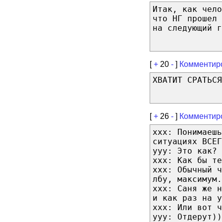
Итак, как чело
что НГ прошел
на следующий г
[
+
20
-
]
Комментир
ХВАТИТ СРАТЬСЯ
[
+
26
-
]
Комментир
xxx: Понимаешь
ситуациях ВСЕГ
ууу: Это как?
ххх: Как бы те
ххх: Обычный ч
лбу, максимум.
ххх: Саня же н
и как раз на у
ххх: Или вот ч
ууу: Отдерут))