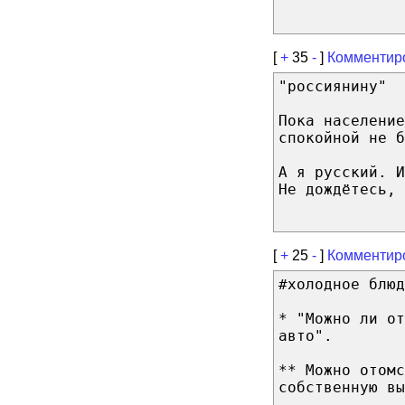
[
+
35
-
]
Комментир
"россиянину"
Пока население
спокойной не б
А я русский. 
Не дождётесь, 
[
+
25
-
]
Комментир
#холодное блюд
* "Можно ли от
авто".
** Можно отомс
собственную вы