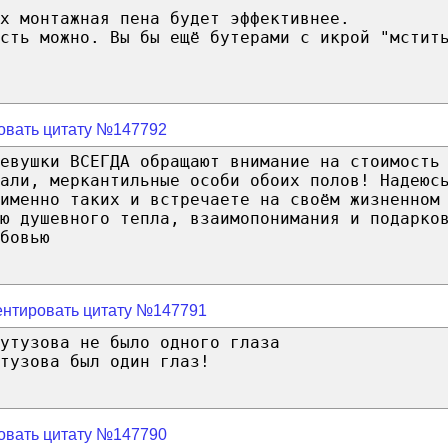
х монтажная пена будет эффективнее.
сть можно. Вы бы ещё бутерами с икрой "мстит
овать цитату №147792
евушки ВСЕГДА обращают внимание на стоимость
али, меркантильные особи обоих полов! Надеюс
именно таких и встречаете на своём жизненном
ю душевного тепла, взаимопонимания и подарко
бовью
нтировать цитату №147791
утузова не было одного глаза
тузова был один глаз!
овать цитату №147790