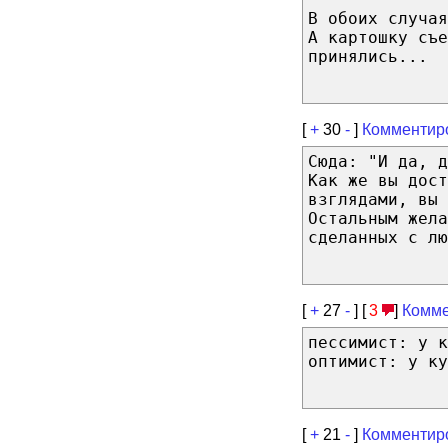
В обоих случая
А картошку съе
принялись...
[
+
30
-
]
Комментир
Сюда: "И да, д
Как же вы дост
взглядами, вы 
Остальным жела
сделанных с лю
[
+
27
-
] [
3
]
Комме
пессимист: у к
оптимист: у ку
[
+
21
-
]
Комментир