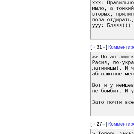
ххх: Правильно
мыло, а тонкий
вторых, прилип
пола отдирать,
ууу: Бляяя))) 
[
+
31
-
]
Комментир
>> По-английск
Расия, по-укра
латиницы). И ч
абсолютное мен
Вот и у немцев
не бомбит. И у
Зато почти все
[
+
27
-
]
Комментир
> Теперь заказ