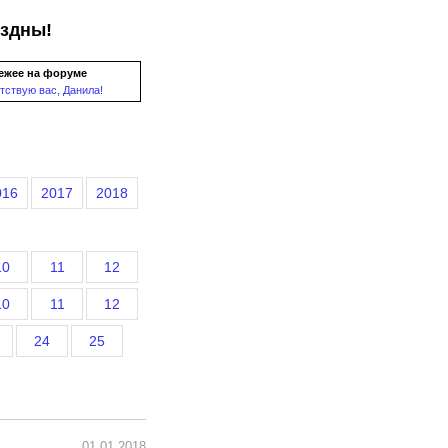
ездны!
ежее на форуме
тствую вас, Данила!
016
2017
2018
10
11
12
10
11
12
24
25
01.01.2018