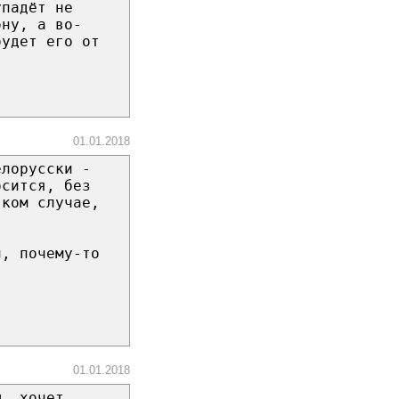
упадёт не
ону, а во-
будет его от
01.01.2018
елорусски -
осится, без
яком случае,
й, почему-то
)
01.01.2018
ы, хочет