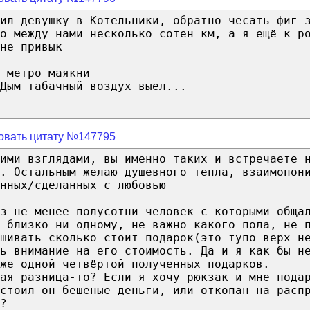
дил девушку в Котельники, обратно чесать фиг 
о между нами несколько сотен км, а я ещё к р
не привык
 метро маякни
Дым табачный воздух выел...
овать цитату №147795
ими взглядами, вы именно таких и встречаете 
. Остальным желаю душевного тепла, взаимопон
нных/сделанных с любовью
з не менее полусотни человек с которыми обща
 близко ни одному, не важно какого пола, не 
шивать сколько стоит подарок(это тупо верх н
ь внимание на его стоимость. Да и я как бы н
же одной четвёртой полученных подарков.
ая разница-то? Если я хочу рюкзак и мне пода
стоил он бешеные деньги, или откопан на расп
?