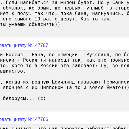
. Если нагибаться за мылом будет. Но у Сани 
 обмылок, который, во-первых, уплывёт в стор
нет к полу, так что, пока Саня, нагнувшись, 
 его самого 10 раз отдерут. Как-то так.
ты умеешь объяснять))
овать цитату №147787
и Россия - Раша, по-немецки - Руссланд, по б
ински - Росия (я написал так, как это произн
то, кого-то в России это задевает? Ну, во вс
ьшинство.
, когда их родную Дойчлянд называют Германие
 японцев с их Ниппоном (а то и вовсе Ямато))
 белорусы... (с)
овать цитату №147786
чик считает, что над проектом работают дебил