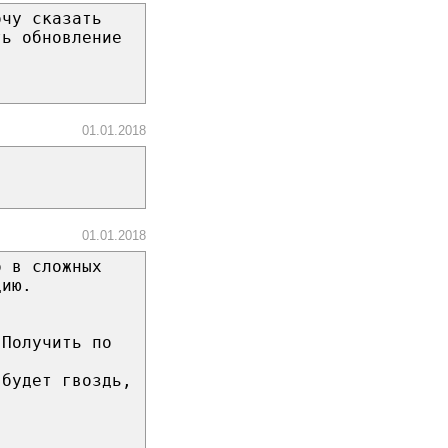
очу сказать
ть обновление
01.01.2018
01.01.2018
о в сложных
цию.
 Получить по
 будет гвоздь,