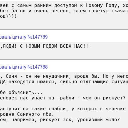
век с самым ранним доступом к Новому Году, х
 без багов и очень весело, всем советую скача
од))))
овать цитату №147789
,ЛЮДИ! С НОВЫМ ГОДОМ ВСЕХ НАС!!!
овать цитату №147788
, Саня - он не неудачник, вроде бы. Но у нег
ДА находятся нюансы, сильно отягчающие ситуа
бе объяснить...
еловек наступает на грабли - чем он рискует?
аступит на такие грабли, у которых в черенке
ровне Саниного лба.
ем, например, рискует зек, уронивший мыло?