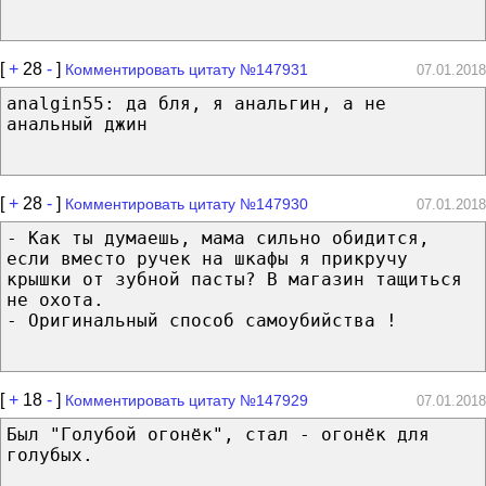
[
+
28
-
]
Комментировать цитату №147931
07.01.2018
analgin55: да бля, я анальгин, а не
анальный джин
[
+
28
-
]
Комментировать цитату №147930
07.01.2018
- Как ты думаешь, мама сильно обидится,
если вместо ручек на шкафы я прикручу
крышки от зубной пасты? В магазин тащиться
не охота.
- Оригинальный способ самоубийства !
[
+
18
-
]
Комментировать цитату №147929
07.01.2018
Был "Голубой огонёк", стал - огонёк для
голубых.