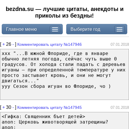
bezdna.su — лучшие цитаты, анекдоты и
приколы из бездны!
Главное меню
Выберите год
[
+
26
-
]
Комментировать цитату №147946
07.01.2018
ххх "...В южной Флориде, где в январе
обычно летняя погода, сейчас чуть выше 0
градусов. От холода стали падать с деревьев
игуаны — при определенной температуре у них
просто застывает кровь, и они не могут
двигаться..."
yyy Сезон сбора игуан во Флориде, чо )
[
+
30
-
]
Комментировать цитату №147945
07.01.2018
<Гифка: Священник бъет детей>
anon: Церковь животворящей затрещины?
anon: