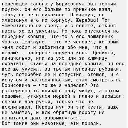
голенищем сапога у Борисовича был тонкий
прутик, он его больше по привычке взял,
толку он него никакого. Психанув, он
хлестанул его по корпусу. Жеребца! Тот
моментально на свечу, и в полете, открыв
пасть хотел укусить. Но пока опускался на
передние копыта, что-то в его лошадиных
мозгах щелкнуло - это же человек, который
меня любит и заботится обо мне, что я
делаю? - наверное подумал конь. Целился,
изначально, или за ухо или за ключицу
схватить. Ставши на передние копыта, он его
все же укусил, за третью пуговицу рубашки,
чуть потеребил ее и отпустил, отошел, и с
испугом и растерянностью, стал смотреть на
Борисовича – что же я наделал? Эта
растерянность длилась пару минут, а потом
подошёл, уткнулся мордой в плечо и зарыдал:
слезы в два ручья, только что не
всхлипывал. Перешагнул он эти кусты, даже
не заметив, и всю обратную дорогу не
попытался даже взбрыкнуться...
Вот такие они животные, эти лошади.