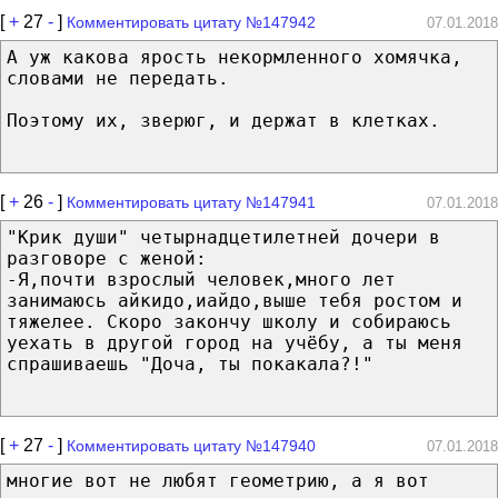
[
+
27
-
]
Комментировать цитату №147942
07.01.2018
А уж какова ярость некормленного хомячка,
словами не передать.
Поэтому их, зверюг, и держат в клетках.
[
+
26
-
]
Комментировать цитату №147941
07.01.2018
"Крик души" четырнадцетилетней дочери в
разговоре с женой:
-Я,почти взрослый человек,много лет
занимаюсь айкидо,иайдо,выше тебя ростом и
тяжелее. Скоро закончу школу и собираюсь
уехать в другой город на учëбу, а ты меня
спрашиваешь "Доча, ты покакала?!"
[
+
27
-
]
Комментировать цитату №147940
07.01.2018
многие вот не любят геометрию, а я вот