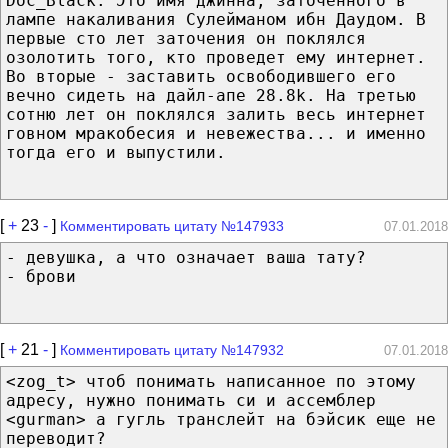
Doc_Black: Это имя джинна, заточенного в
лампе накаливания Сулейманом ибн Даудом. В
первые сто лет заточения он поклялся
озолотить того, кто проведет ему интернет.
Во вторые - заставить освободившего его
вечно сидеть на дайл-апе 28.8k. На третью
сотню лет он поклялся залить весь интернет
говном мракобесия и невежества... и именно
тогда его и выпустили.
[
+
23
-
]
Комментировать цитату №147933
07.01.2018
- девушка, а что означает ваша тату?
- брови
[
+
21
-
]
Комментировать цитату №147932
07.01.2018
<zog_t> чтоб понимать написанное по этому
адресу, нужно понимать си и ассемблер
<gurman> а гугль транслейт на бэйсик еще не
переводит?