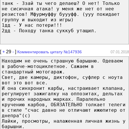
танк - Ззай ты чего делаеш? О нет! Только
не сисичная атака! у меня же нет от нее
резистов! Мфурмуффу буууфф. (ууу покидает
группу и выходит из игры)
1дд - У нас потери!!!
2дд - Походу танка суккуб утащил.
[
+
29
-
]
Комментировать цитату №147936
07.01.2018
Находим не очень страшную барышню. Одеваем
в рабоче-мотоциклетное. Сажаем в
стандартный мотогараж.
Свет, две камеры, диктофон, суфлер с ноута
вот это вот все.
И она синхронит карбы, настраивает клапана,
регулирует зажигалку на оппозитах, дельтах
и прочих народных марках. Паралельно
кручению карбов, ОБЯЗАТЕЛЬНО толкает телеги
в стиле "счас давно не отличают ижюпитер от
днепра"(с)
Лайки, просмотры, налаженная личная жизнь у
барышни.