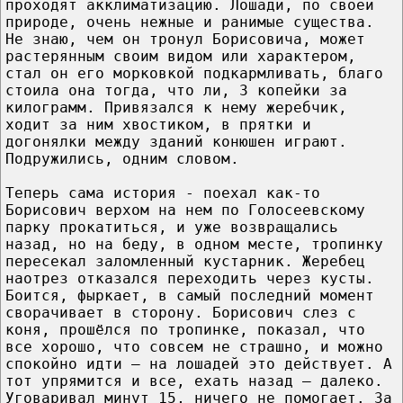
проходят акклиматизацию. Лошади, по своей
природе, очень нежные и ранимые существа.
Не знаю, чем он тронул Борисовича, может
растерянным своим видом или характером,
стал он его морковкой подкармливать, благо
стоила она тогда, что ли, 3 копейки за
килограмм. Привязался к нему жеребчик,
ходит за ним хвостиком, в прятки и
догонялки между зданий конюшен играют.
Подружились, одним словом.
Теперь сама история - поехал как-то
Борисович верхом на нем по Голосеевскому
парку прокатиться, и уже возвращались
назад, но на беду, в одном месте, тропинку
пересекал заломленный кустарник. Жеребец
наотрез отказался переходить через кусты.
Боится, фыркает, в самый последний момент
сворачивает в сторону. Борисович слез с
коня, прошёлся по тропинке, показал, что
все хорошо, что совсем не страшно, и можно
спокойно идти – на лошадей это действует. А
тот упрямится и все, ехать назад – далеко.
Уговаривал минут 15, ничего не помогает. За