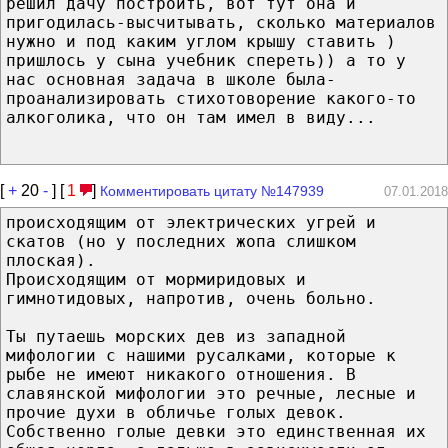
решил дачу построить, вот тут она и
пригодилась-высчитывать, сколько материалов
нужно и под каким углом крышу ставить )
пришлось у сына учебник спереть)) а то у
нас основная задача в школе была-
проанализировать стихотоворение какого-то
алкоголика, что он там имел в виду...
[
+
20
-
] [
1
]
Комментировать цитату №147939
07.01.2018
происходящим от электрических угрей и
скатов (но у последних жопа слишком
плоская).
Происходящим от мормиридовых и
гимнотидовых, напротив, очень больно.
Ты путаешь морских дев из западной
мифологии с нашими русалками, которые к
рыбе не имеют никакого отношения. В
славянской мифологии это речные, лесные и
прочие духи в обличье голых девок.
Собственно голые девки это единственная их