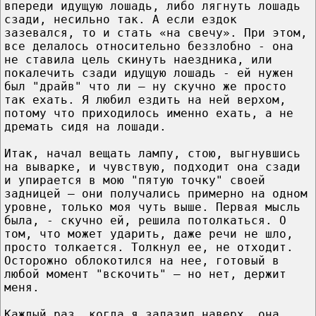
впереди идущую лошадь, либо лягнуть лошадь
сзади, несильно так. А если ездок
зазевался, то и стать «на свечу». При этом,
все делалось относительно беззлобно - она
не ставила цель скинуть наездника, или
покалечить сзади идущую лошадь - ей нужен
был "драйв" что ли – ну скучно же просто
так ехать. Я любил ездить на ней верхом,
потому что приходилось именно ехать, а не
дремать сидя на лошади.
Итак, начал вещать лампу, стою, выгнувшись
на выварке, и чувствую, подходит она сзади
и упирается в мою "пятую точку" своей
задницей – они получались примерно на одном
уровне, только моя чуть выше. Первая мысль
была, - скучно ей, решила потолкаться. О
том, что может ударить, даже речи не шло,
просто толкается. Толкнул ее, не отходит.
Осторожно облокотился на нее, готовый в
любой момент "вскочить" – но нет, держит
меня.
Каждый раз, когда я залазил наверх, она