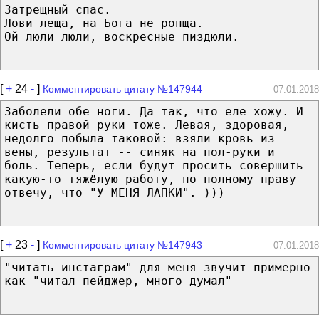
Затрещный спас.
Лови леща, на Бога не ропща.
Ой люли люли, воскресные пиздюли.
[
+
24
-
]
Комментировать цитату №147944
07.01.2018
Заболели обе ноги. Да так, что еле хожу. И
кисть правой руки тоже. Левая, здоровая,
недолго побыла таковой: взяли кровь из
вены, результат -- синяк на пол-руки и
боль. Теперь, если будут просить совершить
какую-то тяжёлую работу, по полному праву
отвечу, что "У МЕНЯ ЛАПКИ". )))
[
+
23
-
]
Комментировать цитату №147943
07.01.2018
"читать инстаграм" для меня звучит примерно
как "читал пейджер, много думал"