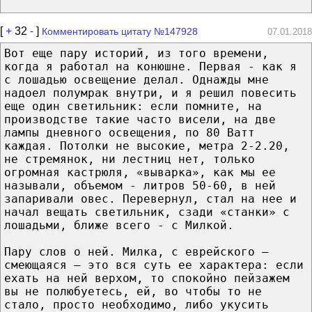
[
+
32
-
]
Комментировать цитату №147928
07.01.2018
Вот еще пару историй, из того времени,
когда я работал на конюшне. Первая - как я
с лошадью освещение делал. Однажды мне
надоел полумрак внутри, и я решил повесить
еще один светильник: если помните, на
производстве такие часто висели, на две
лампы дневного освещения, по 80 Ватт
каждая. Потолки не высокие, метра 2-2.20,
не стремянок, ни лестниц нет, только
огромная кастрюля, «выварка», как мы ее
называли, объемом - литров 50-60, в ней
запаривали овес. Перевернул, стал на нее и
начал вещать светильник, сзади «станки» с
лошадьми, ближе всего - с Милкой.
Пару слов о ней. Милка, с еврейского –
смеющаяся – это вся суть ее характера: если
ехать на ней верхом, то спокойно пейзажем
вы не полюбуетесь, ей, во чтобы то не
стало, просто необходимо, либо укусить