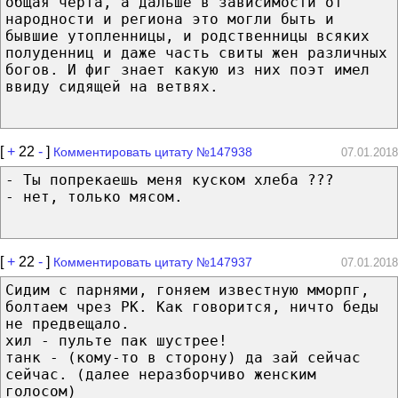
общая черта, а дальше в зависимости от
народности и региона это могли быть и
бывшие утопленницы, и родственницы всяких
полуденниц и даже часть свиты жен различных
богов. И фиг знает какую из них поэт имел
ввиду сидящей на ветвях.
[
+
22
-
]
Комментировать цитату №147938
07.01.2018
- Ты попрекаешь меня куском хлеба ???
- нет, только мясом.
[
+
22
-
]
Комментировать цитату №147937
07.01.2018
Сидим с парнями, гоняем известную мморпг,
болтаем чрез РК. Как говорится, ничто беды
не предвещало.
хил - пульте пак шустрее!
танк - (кому-то в сторону) да зай сейчас
сейчас. (далее неразборчиво женским
голосом)