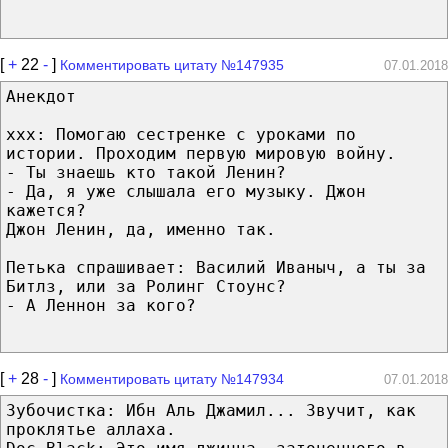
[
+
22
-
]
Комментировать цитату №147935
07.01.2018
Анекдот
xxx: Помогаю сестренке с уроками по
истории. Проходим первую мировую войну.
- Ты знаешь кто такой Ленин?
- Да, я уже слышала его музыку. Джон
кажется?
Джон Ленин, да, именно так.
Петька спрашивает: Василий Иваныч, а ты за
Битлз, или за Ролинг Стоунс?
- А Леннон за кого?
[
+
28
-
]
Комментировать цитату №147934
07.01.2018
3убочистка: Ибн Аль Джамил... Звучит, как
проклятье аллаха.