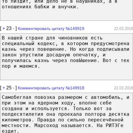
то пиздит, или дело не в наушниках, а в
отношениях бабки и внучки.
[
+
23
-
]
Комментировать цитату №149919
22.03.2018
В нашей стране для чиновников есть
специальный кодекс, в котором предусмотрена
казнь через повешение. Но когда подписывали
закон упустили досадную опечатку, и
получилась казнь через повЫшение. Вот с тех
пор и маемся.
[
+
25
-
]
Комментировать цитату №149918
22.03.2018
Самобеглая повозка размером с автомобиль, и
при этом на ядерном ходу, вполне себе
создана и используется. Только вот за
полдесятилетия она проехала полтора десятка
километров. Правда по сильно пересечённой
местности. Марсоход называется. На РИТЭГе
ездит.