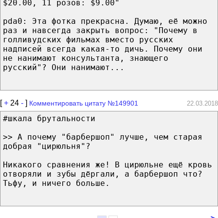
$20.00, 11 розов: $9.00"
pda0: Эта фотка прекрасна. Думаю, её можно
раз и навсегда закрыть вопрос: "Почему в
голливудских фильмах вместо русских
надписей всегда какая-то дичь. Почему они
не нанимают консультанта, знающего
русский"? Они нанимают...
[
+
24
-
]
Комментировать цитату №149901
22.03.2018
#шкала брутальности
>> А почему "барбершоп" лучше, чем старая
добрая "цирюльня"?
Никакого сравнения же! В цирюльне ещё кровь
отворяли и зубы дёргали, а барбершоп что?
Тьфу, и ничего больше.