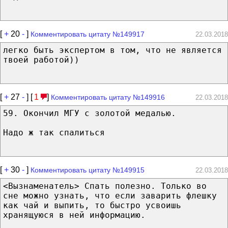
[
+
20
-
]
Комментировать цитату №149917
22.03.2018
легко быть экспертом в том, что не является
твоей работой))
[
+
27
-
] [
1
]
Комментировать цитату №149916
22.03.2018
59. Окончил МГУ с золотой медалью.
Надо ж так спалиться
[
+
30
-
]
Комментировать цитату №149915
22.03.2018
<Вызнаменатель> Спать полезно. Только во
сне можно узнать, что если заварить флешку
как чай и выпить, то быстро усвоишь
хранящуюся в ней информацию.