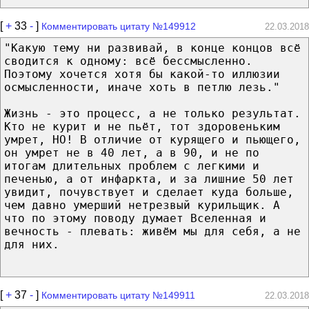
[
+
33
-
]
Комментировать цитату №149912
22.03.2018
"Какую тему ни развивай, в конце концов всё
сводится к одному: всё бессмысленно.
Поэтому хочется хотя бы какой-то иллюзии
осмысленности, иначе хоть в петлю лезь."
Жизнь - это процесс, а не только результат.
Кто не курит и не пьёт, тот здоровеньким
умрет, НО! В отличие от курящего и пьющего,
он умрет не в 40 лет, а в 90, и не по
итогам длительных проблем с легкими и
печенью, а от инфаркта, и за лишние 50 лет
увидит, почувствует и сделает куда больше,
чем давно умерший нетрезвый курильщик. А
что по этому поводу думает Вселенная и
вечность - плевать: живём мы для себя, а не
для них.
[
+
37
-
]
Комментировать цитату №149911
22.03.2018