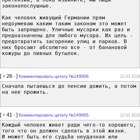
законопослушные.
Как человек живущий Германии прям
недоумеваю каким таким законом это может
быть запрещено. Уличные мусорки как раз и
предназначены для любого мусора. Их цель -
предотвратить засорение улиц и парков. В
них бросают абсолютно все - от банановой
кожуры до пивных бутылок.
[
+
26
-
]
Комментировать цитату №149906
22.03.2018
Сначала пытаешься до пенсии дожить, а потом
на нее прожить.
[
+
41
-
]
Комментировать цитату №149905
22.03.2018
Каждый человек живет ради чего-то хорошего,
того что он должен сделать в этой жизни.
И может быть его судьба неудачная или