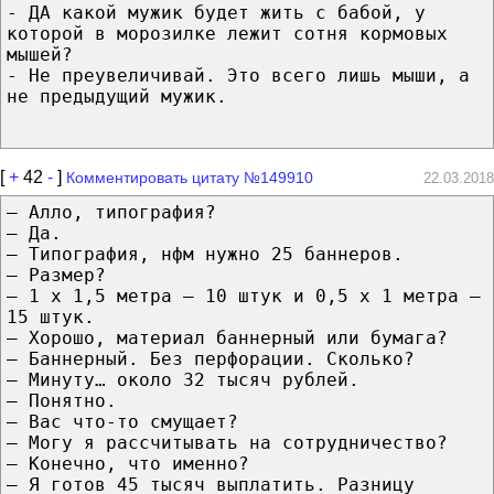
- ДА какой мужик будет жить с бабой, у
которой в морозилке лежит сотня кормовых
мышей?
- Не преувеличивай. Это всего лишь мыши, а
не предыдущий мужик.
[
+
42
-
]
Комментировать цитату №149910
22.03.2018
– Алло, типография?
– Да.
– Типография, нфм нужно 25 баннеров.
– Размер?
– 1 x 1,5 метра – 10 штук и 0,5 x 1 метра –
15 штук.
– Хорошо, материал баннерный или бумага?
– Баннерный. Без перфорации. Сколько?
– Минуту… около 32 тысяч рублей.
– Понятно.
– Вас что-то смущает?
– Могу я рассчитывать на сотрудничество?
– Конечно, что именно?
– Я готов 45 тысяч выплатить. Разницу