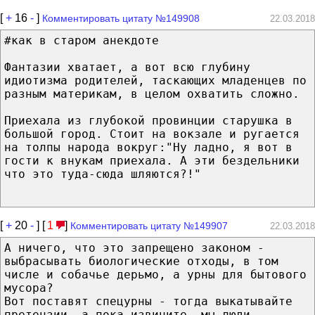
[
+
16
-
]
Комментировать цитату №149908
22.03.2018
#как в старом анекдоте
Фантазии хватает, а вот всю глубину
идиотизма родителей, таскающих младенцев по
разным материкам, в целом охватить сложно.
Приехала из глубокой провинции старушка в
большой город. Стоит на вокзале и ругается
на толпы народа вокруг:"Ну ладно, я вот в
гости к внукам приехала. А эти бездельники
что это туда-сюда шляются?!"
[
+
20
-
] [
1
]
Комментировать цитату №149907
22.03.2018
А ничего, что это запрещено законом -
выбрасывать биологические отходы, в том
числе и собачье дерьмо, а урны для бытового
мусора?
Вот поставят спецурны - тогда выкатывайте
претензии, а пока извините, мы люди