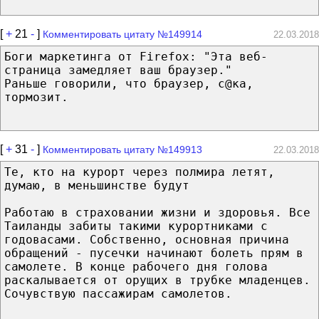
[
+
21
-
]
Комментировать цитату №149914
22.03.2018
Боги маркетинга от Firefox: "Эта веб-
страница замедляет ваш браузер."
Раньше говорили, что браузер, с@ка,
тормозит.
[
+
31
-
]
Комментировать цитату №149913
22.03.2018
Те, кто на курорт через полмира летят,
думаю, в меньшинстве будут
Работаю в страховании жизни и здоровья. Все
Таиланды забиты такими курортниками с
годовасами. Собственно, основная причина
обращений - пусечки начинают болеть прям в
самолете. В конце рабочего дня голова
раскалывается от орущих в трубке младенцев.
Сочувствую пассажирам самолетов.