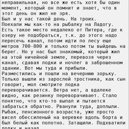
неправильная, но все же есть хотя бы один
момент, который он помнит и знает, что в
этот день он жил не зря.
Был и у нас такой день. На троих.
Поехали мы как-то на рыбалку на Ладогу.
Есть такое место недалеко от Питера, где к
озеру не подобраться, т.к. до этого надо
пересечь канал, потом идти по лесу еще
метров 700-800 и только потом ты выйдешь на
берег. Но у нас был знакомый, который жил
на этой ничейной земле, перевозя через
канал, сдавая лодки и ночлег в заброшенном
здании. Вот мы туда и прибыли.
Разместились и пошли на вечернюю зорьку.
Только вышли из зарослей тростника, как сын
говорит, мол смотрите лодка
переворачивается. Ветра нет, а вдалеке
видно, как резинку переворачивает. Стало
понятно, что кто-то выпал и пытается
забраться обратно. Рванули туда, доплыли.
Рыбак, пенсионного возраста, уже просто
висел обессиленый на веревке вдоль борта и
был белый как полотно. Затащили. Подхватили
лодку и назад.