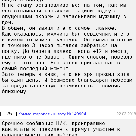
Я не стану останавливаться на том, как мы
его отпаивали коньяком, тащили лодку с
опущенными якорем и затаскивали мужчину в
дом.
В общем, он выжил и это самое главное.
Как оказалось, мужчина был сердечник и его
в какой-то момент качнуло. Он выпал и потом
в течение 3 часов пытался забраться на
лодку. До берега далеко, вода +12 и место,
где никого не бывает. Одним словом, повезло
ему в этот раз. Его ангел прислал нас в
самый последний момент.
Зато теперь я знаю, что не зря прожил хотя
бы один день. И безмерно благодарен небесам
за предоставленную возможность - помочь
ближнему.
[
+
25
-
]
Комментировать цитату №149904
22.03.2018
Срочное сообщение ЦИК: проигравшие
кандидаты в президенты примут участие в
парапрезидентских выборах.