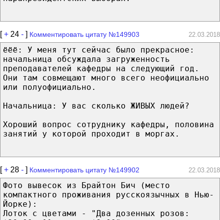
[
+
24
-
]
Комментировать цитату №149903
22.03.2018
ёёё: У меня тут сейчас было прекрасное:
начальница обсуждала загруженность
преподавателей кафедры на следующий год.
Они там совмещают много всего неофициально
или полуофициально.
Начальница: У вас сколько ЖИВЫХ людей?
Хороший вопрос сотруднику кафедры, половина
занятий у которой проходит в моргах.
[
+
28
-
]
Комментировать цитату №149902
22.03.2018
Фото вывесок из Брайтон Бич (место
компактного проживания русскоязычных в Нью-
Йорке):
Лоток с цветами - "Два дозенных розов: