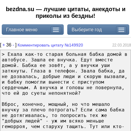
bezdna.su — лучшие цитаты, анекдоты и
приколы из бездны!
Главное меню
Выберите год
[
+
36
-
]
Комментировать цитату №149920
22.03.2018
> Ехала как-то старая больная бабка домой в
автобусе. Зашла ее внучка. Едут вместе
домой. Бабка ее зовёт, а у внучки уши
заткнуты. Глаза в телефон. Звала бабка, да
не дозвалась, добрые люди и скорую вызвали,
и бабку помогли вынести с приступом
сердечным. А внучка и головы не повернула,
что ей до суеты непонятной?
Вброс, конечно, мощный, но что мешало
внучку за плечо потрогать? Если сама бабка
не дотягивалась, то попросить тех же
"добрых людей" - уж им всяко меньше
геморроя, чем старуху тащить. Тут или кто-