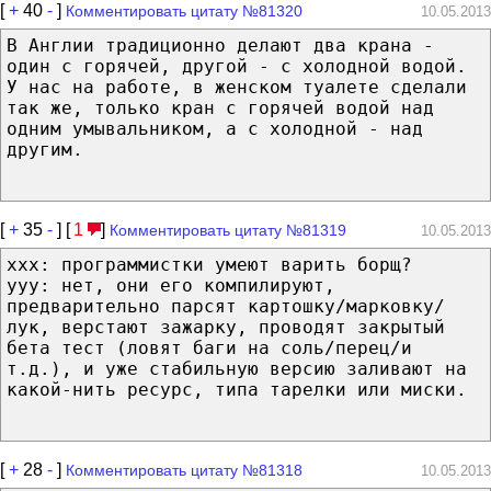
[
+
40
-
]
Комментировать цитату №81320
10.05.2013
В Англии традиционно делают два крана -
один с горячей, другой - с холодной водой.
У нас на работе, в женском туалете сделали
так же, только кран с горячей водой над
одним умывальником, а с холодной - над
другим.
[
+
35
-
] [
1
]
Комментировать цитату №81319
10.05.2013
xxx: программистки умеют варить борщ?
yyy: нет, они его компилируют,
предварительно парсят картошку/марковку/
лук, верстают зажарку, проводят закрытый
бета тест (ловят баги на соль/перец/и
т.д.), и уже стабильную версию заливают на
какой-нить ресурс, типа тарелки или миски.
[
+
28
-
]
Комментировать цитату №81318
10.05.2013