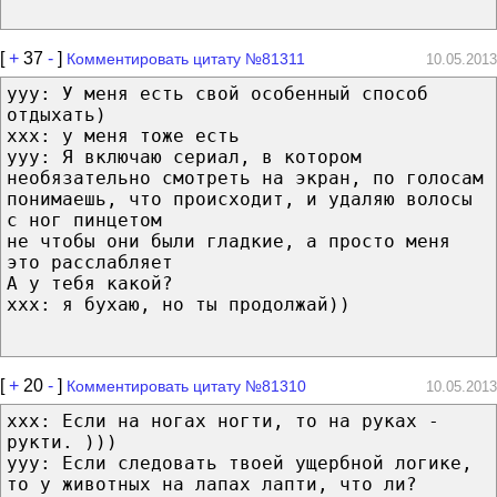
[
+
37
-
]
Комментировать цитату №81311
10.05.2013
yyy: У меня есть свой особенный способ
отдыхать)
xxx: у меня тоже есть
yyy: Я включаю сериал, в котором
необязательно смотреть на экран, по голосам
понимаешь, что происходит, и удаляю волосы
с ног пинцетом
не чтобы они были гладкие, а просто меня
это расслабляет
А у тебя какой?
xxx: я бухаю, но ты продолжай))
[
+
20
-
]
Комментировать цитату №81310
10.05.2013
xxx: Если на ногах ногти, то на руках -
рукти. )))
yyy: Если следовать твоей ущербной логике,
то у животных на лапах лапти, что ли?