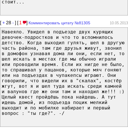
стоит...
[
+
28
-
] [
1
]
Комментировать цитату №81305
10.05.2013
Навеяло. Увидел в подъезде двух курящих
девочек-подростков и что то вспомнилось
детство. Когда выходил гулять, шел в другую
часть района, там где друзья живут, звонил
в домофон узнавая дома ли они, если нет, то
шел искать в местах где мы обычно играли
или проводили время. Если их нигде не было,
то спрашивал у пацанов, которые мяч гоняют
или на подъездах в чупакепсы играют. Они
говорили, что видели их в "скалах", костёр
жгут, вот я и шел туда искать среди камней
и валунов где же они там и находил же!!! :)
Целый квест пройдёшь пока найдешь. А тут
идешь домой, из подъезда поцик мелкий
выходит и по мобилке набирает и первый
вопрос : "ты где?". -/