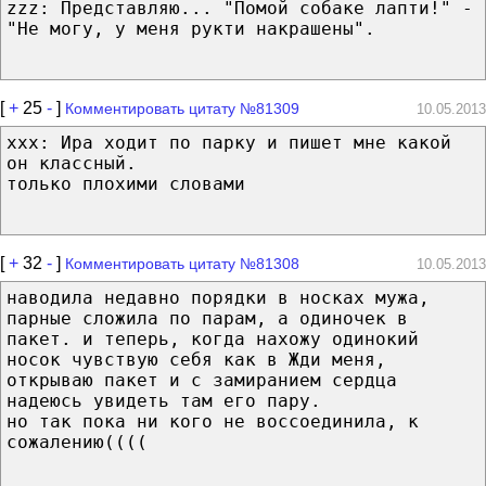
zzz: Представляю... "Помой собаке лапти!" -
"Не могу, у меня рукти накрашены".
[
+
25
-
]
Комментировать цитату №81309
10.05.2013
xxx: Ира ходит по парку и пишет мне какой
он классный.
только плохими словами
[
+
32
-
]
Комментировать цитату №81308
10.05.2013
наводила недавно порядки в носках мужа,
парные сложила по парам, а одиночек в
пакет. и теперь, когда нахожу одинокий
носок чувствую себя как в Жди меня,
открываю пакет и с замиранием сердца
надеюсь увидеть там его пару.
но так пока ни кого не воссоединила, к
сожалению((((