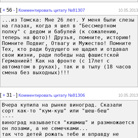
[
+
56
-
]
Комментировать цитату №81307
10.05.2013
...из Томска: Мне 26 лет. У меня были слезы
на глазах, когда я шел в "Бессмертном
полку" с дедом и бабулей (к сожалению,
теперь на фото)! Друзья, помните, историю!
Помните Подвиг, Отвагу и Мужество! Помните
Тех, кто ради будущего не щадил и отдавал
свои жизни, ради победы над фашистской
Германией! Как на фронте (с 17лет с
автоматом в руках), так и в тылу (18 часов
смена без выходных)!!!
[
+
31
-
]
Комментировать цитату №81306
10.05.2013
Вчера купила на рынке виноград. Сказали
сорт как-то "кум-куш" или "шеш-беш"
----
виноград называется "кишмиш" и размножается
он лозами, а не семечками...
так что детей рожать тебе и вправду не