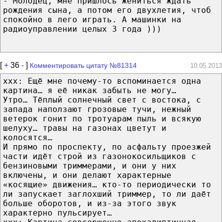
- Молодец, мне пришлось жениться ждать
рождения сына, а потом его двухлетия, чтоб
спокойно в лего играть. А машинки на
радиоуправлении целых 3 года )))
[
+
36
-
]
Комментировать цитату №81314
10.05.2013
xxx: Ещё мне почему-то вспоминается одна
картина… я её никак забыть не могу…
Утро… Тёплый солнечный свет с востока, с
запада наползают грозовые тучи, нежный
ветерок гонит по тротуарам пыль и всякую
шелуху… травы на газонах цветут и
колосятся…
И прямо по проспекту, по асфальту проезжей
части идёт строй из газонокосильщиков с
бензиновыми триммерами, и они у них
включены, и они делают характерные
«косящие» движения… кто-то периодически то
ли запускает заглохший триммер, то ли даёт
больше оборотов, и из-за этого звук
характерно пульсирует…