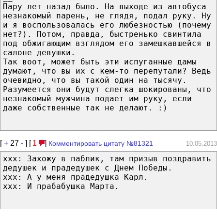
Пару лет назад было. На выходе из автобуса
незнакомый парень, не глядя, подал руку. Ну
и я воспользовалась его любезностью (почему
нет?). Потом, правда, быстренько свинтила
под обжигающим взглядом его замешкавшейся в
салоне девушки.
Так воот, может быть эти испуганные дамы
думают, что вы их с кем-то перепутали? Ведь
очевидно, что вы такой один на тысячу.
Разумеется они будут слегка шокированы, что
незнакомый мужчина подает им руку, если
даже собственные так не делают. :)
[
+
27
-
] [
1
]
Комментировать цитату №81321
10.05.2013
ххх: Захожу в паблик, там призыв поздравить
дедушек и прадедушек с Днем Победы.
ххх: А у меня прадедушка Карл.
ххх: И прабабушка Марта.