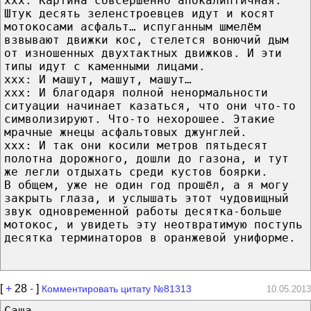
xxx: Картина совсершенно апокалиптичная.
Штук десять зеленстроевцев идут и косят
мотокосами асфальт… испуганным шмелём
взвывают движки кос, стелется вонючий дым
от изношенных двухтактных движков. И эти
типы идут с каменными лицами.
xxx: И машут, машут, машут…
xxx: И благодаря полной ненормальности
ситуации начинает казаться, что они что-то
символизируют. Что-то нехорошее. Этакие
мрачные жнецы асфальтовых джунглей.
xxx: И так они косили метров пятьдесят
полотна дорожного, дошли до газона, и тут
же легли отдыхать среди кустов боярки.
В общем, уже не один год прошёл, а я могу
закрыть глаза, и услышать этот чудовищный
звук одновременной работы десятка-больше
мотокос, и увидеть эту неотвратимую поступь
десятка терминаторов в оранжевой униформе.
[
+
28
-
]
Комментировать цитату №81313
10.05.2013
Саша