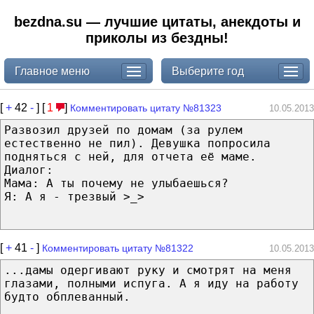
bezdna.su — лучшие цитаты, анекдоты и
приколы из бездны!
Главное меню
Выберите год
[
+
42
-
] [
1
]
Комментировать цитату №81323
10.05.2013
Развозил друзей по домам (за рулем
естественно не пил). Девушка попросила
подняться с ней, для отчета её маме.
Диалог:
Мама: А ты почему не улыбаешься?
Я: А я - трезвый >_>
[
+
41
-
]
Комментировать цитату №81322
10.05.2013
...дамы одергивают руку и смотрят на меня
глазами, полными испуга. А я иду на работу
будто обплеванный.
__