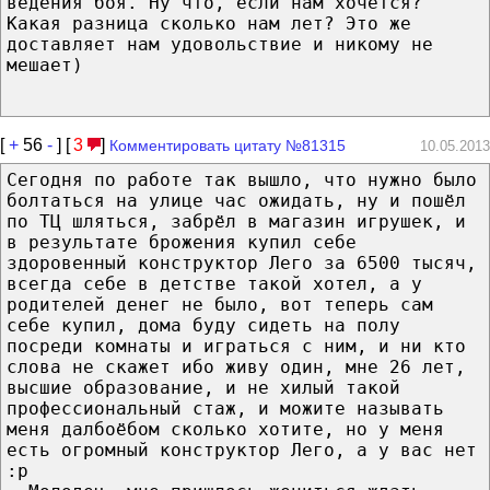
ведения боя. Ну что, если нам хочется?
Какая разница сколько нам лет? Это же
доставляет нам удовольствие и никому не
мешает)
[
+
56
-
] [
3
]
Комментировать цитату №81315
10.05.2013
Сегодня по работе так вышло, что нужно было
болтаться на улице час ожидать, ну и пошёл
по ТЦ шляться, забрёл в магазин игрушек, и
в результате брожения купил себе
здоровенный конструктор Лего за 6500 тысяч,
всегда себе в детстве такой хотел, а у
родителей денег не было, вот теперь сам
себе купил, дома буду сидеть на полу
посреди комнаты и играться с ним, и ни кто
слова не скажет ибо живу один, мне 26 лет,
высшие образование, и не хилый такой
профессиональный стаж, и можите называть
меня далбоёбом сколько хотите, но у меня
есть огромный конструктор Лего, а у вас нет
:p