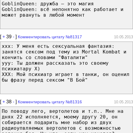
GoblinQueen: дружба — это магия
GoblinQueen: всё непонятно как работает и
может рвануть в любой момент
[
+
39
-
]
Комментировать цитату №81317
10.05.2013
xxx: У меня есть сексуальная фантазия:
занятся сексом под тему из Mortal Kombat и
кончить со словами "Фаталити"
yyy: Ты должен рассказать это своему
психиатару X)
XXX: Мой психиатр играет в танки, он оценил
бы фразу перед сексом "В Бой"
[
+
38
-
]
Комментировать цитату №81316
10.05.2013
По поводу лего, вертолетов и т.п.. Мне на
днях 22 исполняется, моему другу 20, он
собирается подарить мне набор из двух
радиоупвляемых вертолетов с возможностью