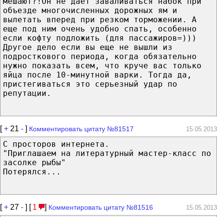
мешают?!Он не дает заваливаться набок при
объезде многочисленных дорожных ям и
вылетать вперед при резком торможении. А
еще под ним очень удобно спать, особенно
если кофту подложить (для пассажиров=)))
Другое дело если вы еще не вышли из
подросткового периода, когда обязательно
нужно показать всем, что круче вас только
яйца после 10-минутной варки. Тогда да,
пристегиваться это серьезный удар по
репутации.
[
+
21
-
]
Комментировать цитату №81517
15.05.2013
С просторов интернета.
"Приглашаем на литературный мастер-класс по
засолке рыбы"
Потерялся...
[
+
27
-
] [
1
]
Комментировать цитату №81516
15.05.2013