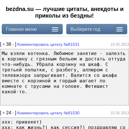
bezdna.su — лучшие цитаты, анекдоты и
приколы из бездны!
Главное меню
Выберите год
[
+
38
-
]
Комментировать цитату №81531
15.05.2013
Мы взяли котенка. Любимое занятие - залезть
в корзину с грязным бельем и достать оттуда
что-нибудь. Убрала корзину на шкаф. С
третьей попытки, с разбегу, аллюром с
телевизора запрыгивает. Валится со шкафа
вместе с корзиной и гордый шагает по
комнате с трусами на голове. Фетишист
какой-то.
[
+
24
-
]
Комментировать цитату №81530
15.05.2013
xxx: привееет)
xxx: как жизнь?) как сессия?) поздравляю со