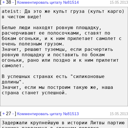
[
+
38
-
]
Комментировать цитату №81514
15.05.2013
ateist: Да это же культ груза (культ карго)
в чистом виде!
Белые люди находят ровную площадку,
расчерчивают ее полосочками, ставят по
бокам огоньки, и к ним прилетает самолет с
очень полезным грузом.
Значит, решают туземцы, если расчертить
ровную площадку и поставить по бокам
огоньки, рано или поздно и к ним прилетит
самолет.
В успешных странах есть "силиконовые
долины".
Значит, если мы построим такую же, наша
страна станет успешной.
[
+
27
-
]
Комментировать цитату №81513
15.05.2013
Задержали крупнейшую в истории Литвы партию