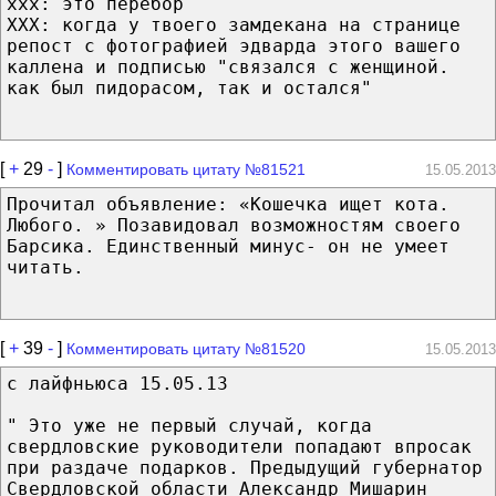
xxx: это перебор
XXX: когда у твоего замдекана на странице
репост с фотографией эдварда этого вашего
каллена и подписью "связался с женщиной.
как был пидорасом, так и остался"
[
+
29
-
]
Комментировать цитату №81521
15.05.2013
Прочитал объявление: «Кошечка ищет кота.
Любого. » Позавидовал возможностям своего
Барсика. Единственный минус- он не умеет
читать.
[
+
39
-
]
Комментировать цитату №81520
15.05.2013
с лайфньюса 15.05.13
" Это уже не первый случай, когда
свердловские руководители попадают впросак
при раздаче подарков. Предыдущий губернатор
Свердловской области Александр Мишарин