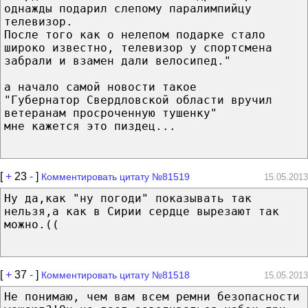
однажды подарил слепому паралимпийцу
телевизор.
После того как о нелепом подарке стало
широко известно, телевизор у спортсмена
забрали и взамен дали велосипед."
а начало самой новости такое
"Губернатор Свердловской области вручил
ветеранам просроченную тушенку"
мне кажется это пиздец...
[
+
23
-
]
Комментировать цитату №81519
15.05.2013
Ну да,как "ну погоди" показывать так
нельзя,а как в Сирии сердце вырезают так
можно.((
[
+
37
-
]
Комментировать цитату №81518
15.05.2013
Не понимаю, чем вам всем ремни безопасности