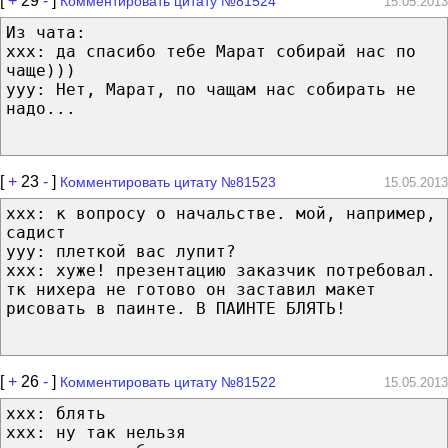
[
+
29
-
]
Комментировать цитату №81524
15.05.2013
Из чата:
xxx: да спасибо тебе Марат собирай нас по
чаще)))
yyy: Нет, Марат, по чащам нас собирать не
надо...
[
+
23
-
]
Комментировать цитату №81523
15.05.2013
xxx: к вопросу о начальстве. мой, например,
садист
yyy: плеткой вас лупит?
xxx: хуже! презентацию заказчик потребовал.
тк нихера не готово он заставил макет
рисовать в паинте. В ПАИНТЕ БЛЯТЬ!
[
+
26
-
]
Комментировать цитату №81522
15.05.2013
xxx: блять
xxx: ну так нельзя