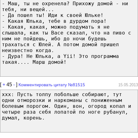
- Маш, ты не охренела? Прихожу домой - ни
тебя, ни вещей...
- Да пошел ты! Иди к своей Юльке!
- Какая Юлька, тебе в дурдом пора!
- Какая, какая, можно подумать я не
слышала, как ты Васе сказал, что на пиво с
ним не пойдешь, ибо до ночи будешь
трахаться с Юлей. А потом домой пришел
неизвестно когда.
- Дура! Не Юлька, а Yii! Это программа
такая.... Марш домой!
[
+
45
-
]
Комментировать цитату №81515
15.05.2013
xxx: Пусть толпу побольше собирают, тут
одни отморозки и наркоманы с пониженным
болевым порогом. Один, вон, огород копал и
четыре раза себя лопатой по ноге рубанул,
думал, корень.