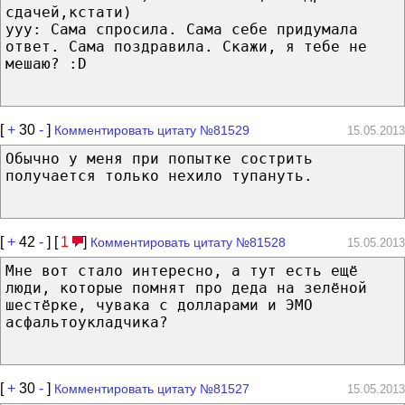
сдачей,кстати)
yyy: Сама спросила. Сама себе придумала
ответ. Сама поздравила. Скажи, я тебе не
мешаю? :D
[
+
30
-
]
Комментировать цитату №81529
15.05.2013
Обычно у меня при попытке сострить
получается только нехило тупануть.
[
+
42
-
] [
1
]
Комментировать цитату №81528
15.05.2013
Мне вот стало интересно, а тут есть ещё
люди, которые помнят про деда на зелёной
шестёрке, чувака с долларами и ЭМО
асфальтоукладчика?
[
+
30
-
]
Комментировать цитату №81527
15.05.2013