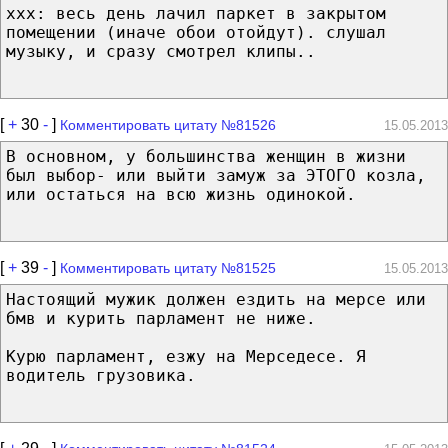
ххх: весь день лачил паркет в закрытом
помещении (иначе обои отойдут). слушал
музыку, и сразу смотрел клипы..
[
+
30
-
]
Комментировать цитату №81526
15.05.2013
В основном, у большинства женщин в жизни
был выбор- или выйти замуж за ЭТОГО козла,
или остаться на всю жизнь одинокой.
[
+
39
-
]
Комментировать цитату №81525
15.05.2013
Hастоящий мужик должен ездить на мерсе или
бмв и курить парламент не ниже.
Курю парламент, езжу на Мерседесе. Я
водитель грузовика.