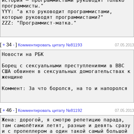
история — программистами руководят только
программисты."
YYY: "а кто руководит программистами,
которые руководят программистами?"
ZZZ: "Программист-матка."
[
+
34
-
]
Комментировать цитату №81193
07.05.2013
Новости на РБК
Борец с сексуальными преступлениями в ВВС
США обвинен в сексуальных домогательствах к
женщине
Коммент: За что боролся, на то и напоролся
[
+
46
-
]
Комментировать цитату №81192
07.05.2013
Жена: дорогой, я смотрю репетицию парада,
там самолётики летят, разные и девять сразу
и с пропеллером а один такой самый большой