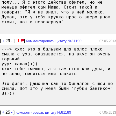
полу... Я с этого действа офигел, но не
меньше офигел сам Миша. Стоит такой и
говорит: "Я ж не знал, что в ней молоко.
Думал, это у тебя кружка просто вверх дном
стоит, вот и перевернул".
[
+
29
-
] [
1
]
Комментировать цитату №81190
07.05.2013
---> xxx: это я бальзам для волос плохо
смыла с уха. оказывается, на вкус он очень
горький.
yyy: хахах))))
xxx: тебе смешно, а я там стою как дура, и
не знаю, смеяться или плакать
---
Это фигня. Дамочка как-то Финалгон с шеи не
смыла. Вот это у меня были "губки бантиком"
8))))
[
+
25
-
]
Комментировать цитату №81189
07.05.2013