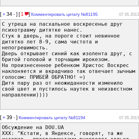
[
+
34
-
] [
1
]
Комментировать цитату №81195
07.05.2013
С утреца на пасхальное воскресенье друг
психотравму дитятке нанес.
Стук в дверь, на пороге стоит невинное
дитятко лет 8-9, сама чистота и
непогрешимость.
Дверь открывает синий как изолента друг, с
бритой головой и торчащим ирокезом.
На произнесенное ребенком Христос Воскрес
наклоняется и вкрадчиво так отвечает зычным
голосом: ПРИБЕЙ ОБРАТНО! =)
Дитя пару раз от неожиданности изменило
свой цвет и пустилось наутек в неизвестном
направлении))))
[
+
39
-
]
Комментировать цитату №81194
07.05.2013
Обсуждение на DOU.UA
XXX: "Кстати, в Яндексе, говорят, та же