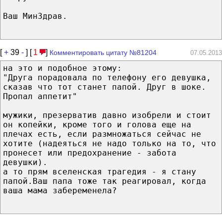
Ваш МинЗдрав.
[
+
39
-
] [
1
]
Комментировать цитату №81204
07.05.2013
на это и подобное этому:
"Друга порадовала по телефону его девушка,
сказав что тот станет папой. Друг в шоке.
Пропал аппетит"
мужики, презерватив давно изобрели и стоит
он копейки, кроме того и голова еще на
плечах есть, если размножаться сейчас не
хотите (надеяться не надо только на то, что
пронесет или предохранение - забота
девушки).
а то прям вселенская трагедия - я стану
папой.Ваш папа тоже так реагировал, когда
ваша мама забеременела?