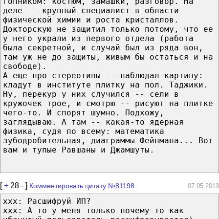
гопником: костюм, замашки, разговор. На
деле -- крупный специалист в области
физической химии и роста кристаллов.
Докторскую не защитил только потому, что ее
у него украли из первого отдела (работа
была секретной, и случай был из ряда вон,
там уж не до защиты, живым бы остаться и на
свободе).
А еще про стереотипы -- наблюдал картину:
кладут в институте плитку на пол. Таджики.
Ну, перекур у них случился -- сели в
кружочек трое, и смотрю -- рисуют на плитке
чего-то. И спорят шумно. Подхожу,
заглядываю. А там -- какая-то ядерная
физика, судя по всему: математика
зубодробительная, диаграммы Фейнмана... Вот
вам и тупые Равшаны и Джамшуты.
[
+
28
-
]
Комментировать цитату №81198
07.05.2013
xxx: Расшифруй ИП?
xxx: А то у меня только почему-то как