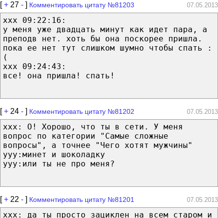
[
+
27
-
]
Комментировать цитату №81203
07.05.2013
xxx 09:22:16:
у меня уже двадцать минут как идет пара, а
преподв нет. хоть бы она поскорее пришла.
пока ее нет тут слишком шумно чтобы спать :
(
xxx 09:24:43:
все! она пришла! спать!
[
+
24
-
]
Комментировать цитату №81202
07.05.2013
xxx: О! Хорошо, что ты в сети. У меня
вопрос по категории "Самые сложные
вопросы", а точнее "Чего хотят мужчины"
yyy:минет и шоколадку
yyy:или ты не про меня?
[
+
22
-
]
Комментировать цитату №81201
07.05.2013
ххх: да ты просто зациклен на всем старом и