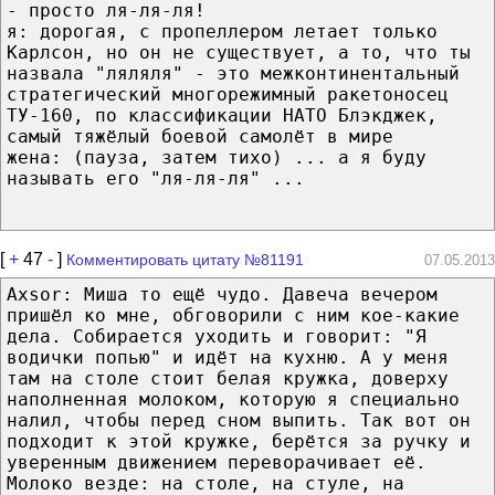
- просто ля-ля-ля!
я: дорогая, с пропеллером летает только
Карлсон, но он не существует, а то, что ты
назвала "ляляля" - это межконтинентальный
стратегический многорежимный ракетоносец
ТУ-160, по классификации НАТО Блэкджек,
самый тяжёлый боевой самолёт в мире
жена: (пауза, затем тихо) ... а я буду
называть его "ля-ля-ля" ...
[
+
47
-
]
Комментировать цитату №81191
07.05.2013
Axsor: Миша то ещё чудо. Давеча вечером
пришёл ко мне, обговорили с ним кое-какие
дела. Собирается уходить и говорит: "Я
водички попью" и идёт на кухню. А у меня
там на столе стоит белая кружка, доверху
наполненная молоком, которую я специально
налил, чтобы перед сном выпить. Так вот он
подходит к этой кружке, берётся за ручку и
уверенным движением переворачивает её.
Молоко везде: на столе, на стуле, на