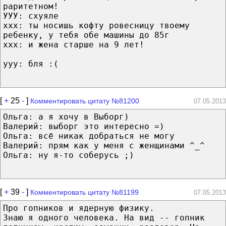
раритетном!
УУУ: схуяле
ххх: ты носишь кофту ровесницу твоему
ребенку, у тебя обе машины до 85г
ххх: и жена старше на 9 лет!
ууу: бля :(
[
+
25
-
]
Комментировать цитату №81200
07.05.2013
Ольга: а я хочу в Выборг)
Валерий: выборг это интересно =)
Ольга: всё никак добраться не могу
Валерий: прям как у меня с женщинами ^_^
Ольга: ну я-то соберусь ;)
[
+
39
-
]
Комментировать цитату №81199
07.05.2013
Про гопников и ядерную физику.
Знаю я одного человека. На вид -- гопник