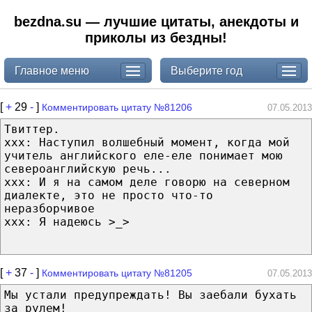
bezdna.su — лучшие цитаты, анекдоты и
приколы из бездны!
Главное меню
Выберите год
[
+
29
-
]
Комментировать цитату №81206
07.05.2013
Твиттер.
xxx: Наступил волшебный момент, когда мой
учитель английского еле-еле понимает мою
североанглийскую речь...
xxx: И я на самом деле говорю на северном
диалекте, это не просто что-то
неразборчивое
xxx: Я надеюсь >_>
[
+
37
-
]
Комментировать цитату №81205
07.05.2013
Мы устали предупреждать! Вы заебали бухать
за рулем!