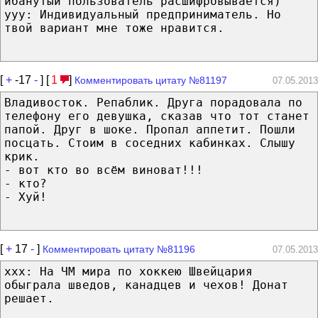
ибанутый пользователь расшифровывается)
yyy: Индивидуальный предприниматель. Но
твой вариант мне тоже нравится.
[
+
-17
-
] [
1
]
Комментировать цитату №81197
07.05.2013
Владивосток. Репаблик. Друга порадовала по
телефону его девушка, сказав что тот станет
папой. Друг в шоке. Пропал аппетит. Пошли
посцать. Стоим в соседних кабинках. Слышу
крик.
- вот кто во всём виноват!!!
- кто?
- Хуй!
[
+
17
-
]
Комментировать цитату №81196
07.05.2013
ххх: На ЧМ мира по хоккею Швейцария
обыграла шведов, канадцев и чехов! Донат
решает.