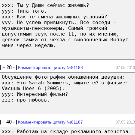
xxx: Ты у Даши сейчас живёшь?
yyy: Типа того.
xxx: Как те смена жилищных условий?
yyy: Не успею привыкнуть. Все соседи -
музыканты-пенсионеры. Самый громкий
допустимый звук после 11, по их мнению, -
щелчок замка от чехла с виолончелью.Выпрут
меня через неделю.
[
+
28
-
]
Комментировать цитату №81188
07.05.2013
Обсуждение фотографии обнаженной девушки:
xxx: Это Sarah Summers, ищите её в фильме:
Vacuum Hoes 6 (2005).
yyy: Интересный фильм?
zzz: про любовь.
[
+
40
-
]
Комментировать цитату №81187
07.05.2013
ххх: Работаю на складе рекламного агенства.