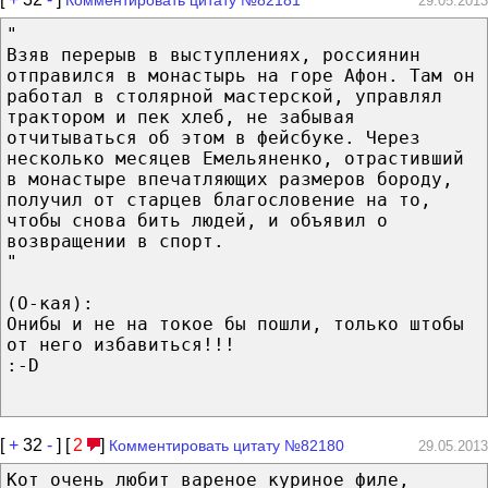
29.05.2013
"
Взяв перерыв в выступлениях, россиянин
отправился в монастырь на горе Афон. Там он
работал в столярной мастерской, управлял
трактором и пек хлеб, не забывая
отчитываться об этом в фейсбуке. Через
несколько месяцев Емельяненко, отрастивший
в монастыре впечатляющих размеров бороду,
получил от старцев благословение на то,
чтобы снова бить людей, и объявил о
возвращении в спорт.
"
(О-кая):
Онибы и не на токое бы пошли, только штобы
от него избавиться!!!
:-D
[
+
32
-
] [
2
]
Комментировать цитату №82180
29.05.2013
Кот очень любит вареное куриное филе,