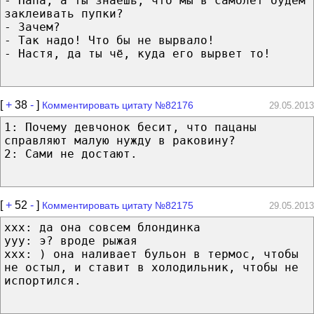
- Папа, а ты знаешь, что мы в самолет будем
заклеивать пупки?
- Зачем?
- Так надо! Что бы не вырвало!
- Настя, да ты чё, куда его вырвет то!
[
+
38
-
]
Комментировать цитату №82176
29.05.2013
1: Почему девчонок бесит, что пацаны
справляют малую нужду в раковину?
2: Сами не достают.
[
+
52
-
]
Комментировать цитату №82175
29.05.2013
xxx: да она совсем блондинка
yyy: э? вроде рыжая
xxx: ) она наливает бульон в термос, чтобы
не остыл, и ставит в холодильник, чтобы не
испортился.