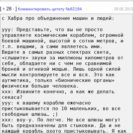
[
+
28
-
]
Комментировать цитату №82184
29.05.2013
с Хабра про объединение машин и людей:
yyy: Представьте, что вы не просто
управляете космическим кораблем, огромной
боевой машиной, высотой в сотни метров, и
т.п. вещами, а сами являетесь ими.
Видите в самых разных спектрах света,
«слышите» звуки за миллионы километров от
себя, обладаете ни с чем не сравнимой
броней и огневой мощью. Лишь одной силой
мысли контролируете все и вся. Это как
аугметика, только «бионические органы»
физически больше человека.
xxx: Извините конечно, а как же делать
секаса?
yyy: к вашему кораблю ежечасно
пристыковывается по 10 маленьких, во все
свободные шлюзы… ;)
xxx: воу-у. По легче. Не все шлюзы могут
быть предназначены для стыковки. Да и не
каждый корабль охото пристыковывать. Я как