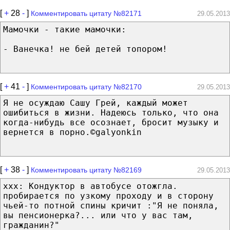
[
+
28
-
]
Комментировать цитату №82171
29.05.2013
Мамочки - такие мамочки:
- Ванечка! не бей детей топором!
[
+
41
-
]
Комментировать цитату №82170
29.05.2013
Я не осуждаю Сашу Грей, каждый может
ошибиться в жизни. Надеюсь только, что она
когда-нибудь все осознает, бросит музыку и
вернется в порно.©galyonkin
[
+
38
-
]
Комментировать цитату №82169
29.05.2013
xxx: Кондуктор в автобусе отожгла.
пробирается по узкому проходу и в сторону
чьей-то потной спины кричит :"Я не поняла,
вы пенсионерка?... или что у вас там,
гражданин?"