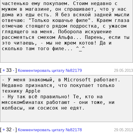
частенько ему покупаем. Стоим недавно с
мужем в магазине, он спрашивает, что у нас
дома из еды есть. Я без всякой задней мысли
отвечаю: "Только кошачье филе". Краем глаза
отмечаю стоящего рядом подростка, с ужасом
глядящего на меня. Поборола искушение
рассмеяться смехом Альфа... Парень, если ты
это читаешь, - мы не жрем котов! Да и
сколько там того филе... ^_^
[
+
33
-
]
Комментировать цитату №82179
29.05.2013
- У меня знакомый, в Microsoft работает.
Недавно признался, что покупает только
технику Apple
- Ну так всё правильно! Те, кто на
мясокомбинатах работают - они тоже, ни
колбасы, ни сосисок не едят.
[
+
32
-
]
Комментировать цитату №82178
29.05.2013