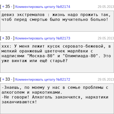
[
+
35
-
]
Комментировать цитату №82174
29.05.2013
девиз экстремалов : жизнь надо прожить так,
чтоб перед смертью было мучительно больно!
[
+
33
-
]
Комментировать цитату №82173
29.05.2013
xxx: У меня лежит кусок серовато-бежевой, в
мелкий оранжевый цветочек марлёвки с
надписями "Москва-80" и "Олимпиада-80". Это
уже винтаж или ещё старьё?
[
+
33
-
]
Комментировать цитату №82172
29.05.2013
-Знаешь, по моему у нас в семье проблемы с
алкоголем и наркотиками.
-Не говори! Алкоголь закончился, наркотики
заканчиваются!