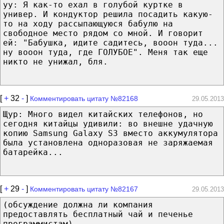
yy: Я как-то ехал в голубой куртке в
универ. И кондуктор решила посадить какую-
то на ходу рассыпающуюся бабулю на
свободное место рядом со мной. И говорит
ей: "Бабушка, идите садитесь, вооон туда...
ну вооон туда, где ГОЛУБОЕ". Меня так еще
никто не унижал, бля.
[
+
32
-
]
Комментировать цитату №82168
29.05.2013
Щур: Много видел китайских телефонов, но
сегодня китайцы удивили: во внешне удачную
копию Samsung Galaxy S3 вместо аккумулятора
была установлена одноразовая не заряжаемая
батарейка...
[
+
29
-
]
Комментировать цитату №82167
29.05.2013
(обсуждение должна ли компания
предоставлять бесплатный чай и печенье
программистам)