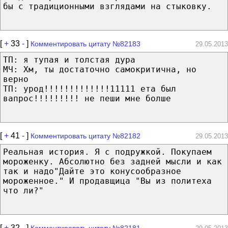
бы с традиционными взглядами на стыковку.
[
+
33
-
]
Комментировать цитату №82183
29.05.2013
ТП: я тупая и толстая дура
МЧ: Хм, ты достаточно самокритична, но
верно
ТП: урод!!!!!!!!!!!!!11111 ета был
вапрос!!!!!!!!! не пеши мне болше
[
+
41
-
]
Комментировать цитату №82182
29.05.2013
Реальная история. Я с подружкой. Покупаем
мороженку. Абсолютно без задней мысли и как
так и надо"Дайте это конусообразное
мороженное." И продавщица "Вы из политеха
что ли?"
[
+
32
-
]
Комментировать цитату №82181