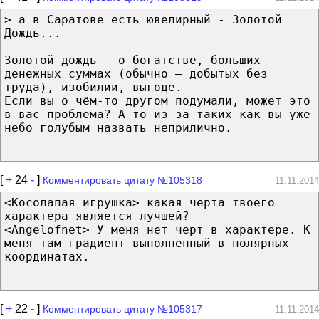
> а в Саратове есть ювелирный - Золотой
Дождь...
Золотой дождь - о богатстве, больших
денежных суммах (обычно — добытых без
труда), изобилии, выгоде.
Если вы о чём-то другом подумали, может это
в вас проблема? А то из-за таких как вы уже
небо голубым назвать неприлично.
[
+
24
-
]
Комментировать цитату №105318
11.11.2014
<Косолапая_игрушка> какая черта твоего
характера является лучшей?
<Angelofnet> У меня нет черт в характере. К
меня там градиент выполненный в полярных
координатах.
[
+
22
-
]
Комментировать цитату №105317
11.11.2014