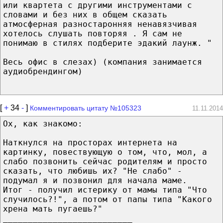
или квартета с другими инструментами с
словами и без них в общем сказать
атмосферная разностаронняя ненавязчивая
хотелось слушать повторяя . Я сам не
понимаю в стилях подберите эдакий лаунж. "
Весь офис в слезах) (компания занимается
аудиобрендингом)
[
+
34
-
]
Комментировать цитату №105323
11.11.2014
Ох, как знакомо:
Наткнулся на просторах интернета на
картинку, повествующую о том, что, мол, а
слабо позвонить сейчас родителям и просто
сказать, что любишь их? "Не слабо" -
подумал я и позвонил для начала маме.
Итог - получил истерику от мамы типа "Что
случилось?!", а потом от папы типа "Какого
хрена мать пугаешь?"
__________________________