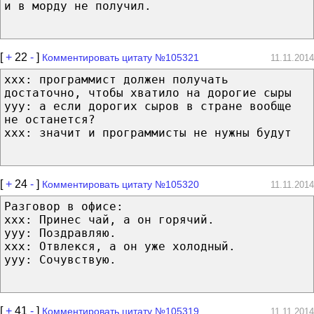
и в морду не получил.
[
+
22
-
]
Комментировать цитату №105321
11.11.2014
xxx: программист должен получать
достаточно, чтобы хватило на дорогие сыры
yyy: а если дорогих сыров в стране вообще
не останется?
xxx: значит и программисты не нужны будут
[
+
24
-
]
Комментировать цитату №105320
11.11.2014
Разговор в офисе:
ххх: Принес чай, а он горячий.
ууу: Поздравляю.
ххх: Отвлекся, а он уже холодный.
ууу: Сочувствую.
[
+
41
-
]
Комментировать цитату №105319
11.11.2014