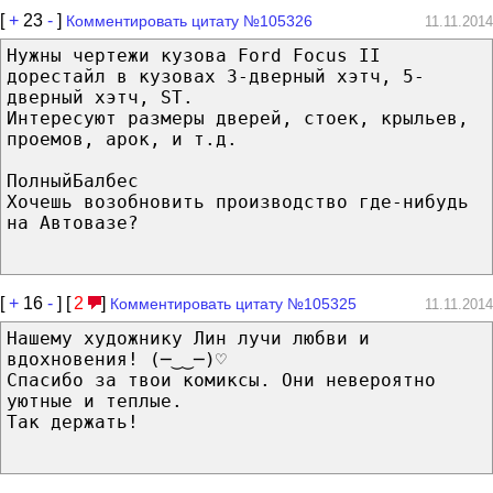
[
+
23
-
]
Комментировать цитату №105326
11.11.2014
Нужны чертежи кузова Ford Focus II
дорестайл в кузовах 3-дверный хэтч, 5-
дверный хэтч, ST.
Интересуют размеры дверей, стоек, крыльев,
проемов, арок, и т.д.
ПолныйБалбес
Хочешь возобновить производство где-нибудь
на Автовазе?
[
+
16
-
] [
2
]
Комментировать цитату №105325
11.11.2014
Нашему художнику Лин лучи любви и
вдохновения! (─‿‿─)♡
Спасибо за твои комиксы. Они невероятно
уютные и теплые.
Так держать!