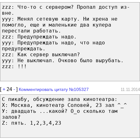
zzz: Что-то с сервером? Пропал доступ из-
вне.
yyy: Менял сетевую карту. Ни хрена не
помогло, еще и маленькие два кулера
перестали работать.
zzz: Предупреждать надо.
yyy: Предупреждать надо, что надо
предупреждать.
zzz: Как сервер выключал?
yyy: Не выключал. Очково было вырубать.
zzz: !!!
[
+
24
-
]
Комментировать цитату №105327
11.11.2014
С пикабу, обсуждение зала кинотеатра:
Х: Москва, кинотеатр Соловей, 23 зал ^_^
У: двадцать ...какой? О_о сколько там
залов?
Z: пять. 1,2,3,4,23