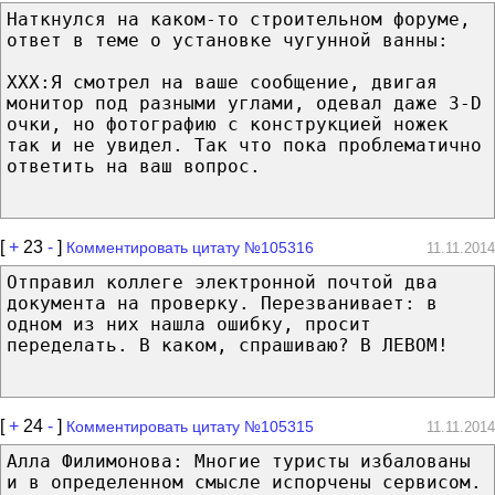
Наткнулся на каком-то строительном форуме,
ответ в теме о установке чугунной ванны:
XXX:Я смотрел на ваше сообщение, двигая
монитор под разными углами, одевал даже 3-D
очки, но фотографию с конструкцией ножек
так и не увидел. Так что пока проблематично
ответить на ваш вопрос.
[
+
23
-
]
Комментировать цитату №105316
11.11.2014
Отправил коллеге электронной почтой два
документа на проверку. Перезванивает: в
одном из них нашла ошибку, просит
переделать. В каком, спрашиваю? В ЛЕВОМ!
[
+
24
-
]
Комментировать цитату №105315
11.11.2014
Алла Филимонова: Многие туристы избалованы
и в определенном смысле испорчены сервисом.