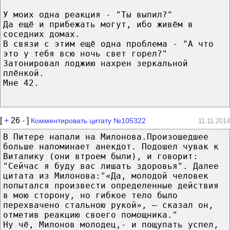
У моих одна реакция - "Ты выпил?"
Да ещё и прибежать могут, ибо живём в
соседних домах.
В связи с этим ещё одна проблема - "А что
это у тебя всю ночь свет горел?"
Затонировал лоджию нахрен зеркальной
плёнкой.
Мне 42.
[
+
26
-
]
Комментировать цитату №105322
11.11.2014
В Питере напали на Милонова.Произошедшее
больше напоминает анекдот. Подошел чувак к
Виталику (они втроем были), и говорит:
"Сейчас я буду вас лишать здоровья". Далее
цитата из Милонова:"«Да, молодой человек
попытался произвести определенные действия
в мою сторону, но гибкое тело было
перехвачено стальною рукой», – сказал он,
отметив реакцию своего помощника."
Ну чё, Милонов молодец,- и пощупать успел,