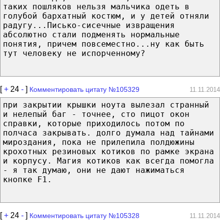
таких пошляков нельзя мальчика одеть в
голубой бархатный костюм, и у детей отняли
радугу...Писько-сисечные извращения
абсолютно стали подменять нормальные
понятия, причем повсеместно...ну как быть
тут человеку не испорченному?
[
+
24
-
]
Комментировать цитату №105329
11.11.2014
при закрытии крышки ноута вылезал странный
и нелепый баг - точнее, сто пицот окон
справки, которые приходилось потом по
полчаса закрывать. долго думала над тайнами
мироздания, пока не прилепила полдюжины
крохотных резиновых котиков по рамке экрана
и корпусу. Магия котиков как всегда помогла
- я так думаю, они не дают нажиматься
кнопке F1.
[
+
24
-
]
Комментировать цитату №105328
11.11.2014