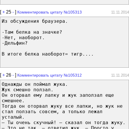
[
+
25
-
]
Комментировать цитату №105313
11.11.2014
Из обсуждения браузера.
-Там белка на значке?
-Нет, наоборот.
-Дельфин?
В итоге белка наоборот= тигр....
[
+
26
-
]
Комментировать цитату №105312
11.11.2014
Однажды он поймал жука.
Жук смешно ползал.
Он оторвал ему лапку и жук заползал еще
смешнее.
Тогда он оторвал жуку все лапки, но жук не
стал ползать совсем, а только лежал
усталый.
— Ты очень скучный! — сказал он тогда жуку.
— Это не так, — ответил жук, — Просто у