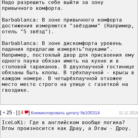
Надо разрешить себе выйти за зону
привычного комфорта.
Barbablanca: В зоне привычного комфорта
достижения измеряются "звёздами" (Например,
отель "5 звёзд").
Barbablanca: В зоне дискомфорта уровень
падения предлагаю измерять"пауками".
Например, постоялый двор для присвоения ему
одного паука обязан иметь на кухне и в
столовой тараканов. В двухпаучной гостинице
обязаны быть клопы. В трёхпаучной - крысы в
каждом номере. В четырёхпаучной отхожее
место место строго на улице с газеткой на
гвоздике.
[
+
25
-
] [
4
]
Комментировать цитату №105314
11.11.2014
IceLoKi: Где в английском вообще логика?
Drow произносится как Драу, а Draw - Дроу.