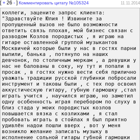
[
+
26
-
]
Комментировать цитату №105324
11.11.2014
коллеги, зацените запрос клиента:
"Здравствуйте Юлия ! Извините за
пропущенный вызов не было возможности
ответить связь плохая, мой бизнес связан с
разводом Козлов породистых , я играю на
гитаре оставленной группой музыкантов
Москвичей которые были у нас в гостях парни
выпили, банька , потянуло на наших
девчонок, по столичным меркам , а девушки у
нас не балованы в соку, ну тут и попали в
просак , в гостях нужно вести себя прилично
уважать традиции русской глубинки побросали
инструмент и таковы были , с тех пор освоил
аккустическую гитару, губную гармошку ,стал
играть учится , научился играю, но заметил
одну особенность играя перебором по слуху в
близ стада у моих породистых козлов
повышается вязка с козлихами , я стал
пробовать играть в стойлах я был приятно
удивлён надои пошли вверх , вот у меня
возникло желание записать музыку в
исполнение сольной гитары губной гармошки