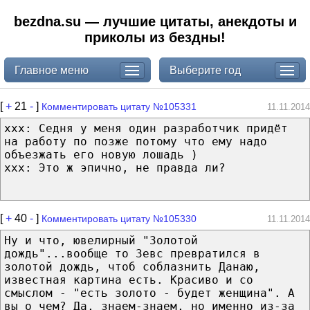
bezdna.su — лучшие цитаты, анекдоты и
приколы из бездны!
Главное меню
Выберите год
[
+
21
-
]
Комментировать цитату №105331
11.11.2014
xxx: Седня у меня один разработчик придёт
на работу по позже потому что ему надо
объезжать его новую лошадь )
xxx: Это ж эпично, не правда ли?
[
+
40
-
]
Комментировать цитату №105330
11.11.2014
Ну и что, ювелирный "Золотой
дождь"...вообще то Зевс превратился в
золотой дождь, чтоб соблазнить Данаю,
известная картина есть. Красиво и со
смыслом - "есть золото - будет женщина". А
вы о чем? Да, знаем-знаем, но именно из-за